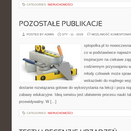
CATEGORIES:
NIERUCHOMOŚCI
POZOSTAŁE PUBLIKACJE
POSTED BY ADMIN
STY - 11 - 2026
MOŻLIWOŚĆ KOMENTOWA
sptopolka.pl to nowoczesna
co w podstawówce najważni
inspiracjom na ciekawe zaj
codziennym przyswajaniu w
młody człowiek może sprawd
wskazówki do mądrego wspi
dostanie rozwiązania gotowe do wykorzystania na lekcji i poza ni
zabawy edukacyjne. Ideą serwisu jest ułatwienie procesu nauki tak
przewidywalny. W […]
CATEGORIES:
NIERUCHOMOŚCI