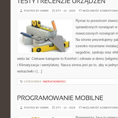
TESTY I RECENZJE URZĄDZEŃ
POSTED BY ADMIN
STY - 10 - 2026
MOŻLIWOŚĆ KOMENTOWA
Rymar to przestrzeń stworz
sprawdzonych rozwiązań w 
nowoczesnych rozwiązań m
Na stronie prezentujemy pal
szeroko rozumiane instalac
wygodzie, spokoju oraz efe
wielu lat. Ciekawe kategorie to Komfort i zdrowie w domu (wilgotn
i Klimatyzacja i wentylatory. Nasza strona jest po to, aby w jed
wskazówki i […]
CATEGORIES:
NIERUCHOMOŚCI
PROGRAMOWANIE MOBILNE
POSTED BY ADMIN
STY - 10 - 2026
MOŻLIWOŚĆ KOMENTOWA
Programista Java to miejsc