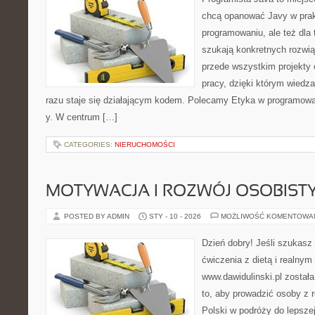
chcą opanować Javy w prakt
programowaniu, ale też dla 
szukają konkretnych rozwiąz
przede wszystkim projekty 
pracy, dzięki którym wiedza 
razu staje się działającym kodem. Polecamy Etyka w programowan
y. W centrum […]
CATEGORIES:
NIERUCHOMOŚCI
MOTYWACJA I ROZWÓJ OSOBIST
POSTED BY ADMIN
STY - 10 - 2026
MOŻLIWOŚĆ KOMENTOWA
Dzień dobry! Jeśli szukasz 
ćwiczenia z dietą i realnym
www.dawidulinski.pl został
to, aby prowadzić osoby z r
Polski w podróży do lepszej