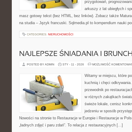
przygotowań, prognozowani
arkuszy z lat ubiegłych i 
masz gotowy tekst (bez HTML, bez linków). Zobacz także Matura
na studia – Język francuski. Sqlmedia.pl to kompendium nauki p
CATEGORIES:
NIERUCHOMOŚCI
NAJLEPSZE ŚNIADANIA I BRUNC
POSTED BY ADMIN
STY - 11 - 2026
MOŻLIWOŚĆ KOMENTOWA
Witamy w miejscu, które p
kuchnią i chęci odkrywania
przewodnik po restauracjac
w różnych zakątkach świata
świeże lokale, cenisz konkr
jedzeniu w sposób przystępny
Nowości na stronie to Restauracje w Europie i Restauracje w Polsce
„ładnych zdjęć i paru zdań”. To relacja z restauracyjnych […]