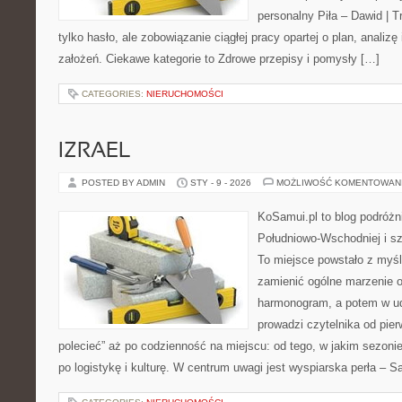
personalny Piła – Dawid | Tre
tylko hasło, ale zobowiązanie ciągłej pracy opartej o plan, analizę
założeń. Ciekawe kategorie to Zdrowe przepisy i pomysły […]
CATEGORIES:
NIERUCHOMOŚCI
IZRAEL
POSTED BY ADMIN
STY - 9 - 2026
MOŻLIWOŚĆ KOMENTOWAN
KoSamui.pl to blog podróżni
Południowo-Wschodniej i sz
To miejsce powstało z myśl
zamienić ogólne marzenie o
harmonogram, a potem w ud
prowadzi czytelnika od pie
polecieć” aż po codzienność na miejscu: od tego, w jakim sezonie l
po logistykę i kulturę. W centrum uwagi jest wyspiarska perła – 