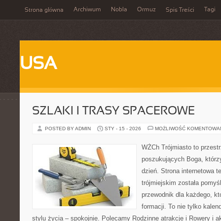
Archiwum
Nobla
Ormuz
Tagi
Strona główna
Spis Treści
USA
SZLAKI I TRASY SPACEROWE
POSTED BY ADMIN
STY - 15 - 2026
MOŻLIWOŚĆ KOMENTOWA
WŻCh Trójmiasto to przest
poszukujących Boga, którz
dzień. Strona internetowa t
trójmiejskim została pomyś
przewodnik dla każdego, kt
formacji. To nie tylko kalen
stylu życia – spokojnie. Polecamy Rodzinne atrakcje i Rowery 