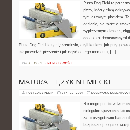
Pizza Dog Field to przestr
pizzy, którzy chcą odkrywa
tym kultowym plackiem. To 
odsłonie, ale także o smaka
wypieczonym ciastem, ciąg
dodatkami dopasowanymi do
Pizza Dog Field liczy się rzemiosło, czyli konkret: jak przygotowa
jak prowadzić pieczenie i jak dojść do tego momentu, […]
CATEGORIES:
NIERUCHOMOŚCI
MATURA – JĘZYK NIEMIECKI
POSTED BY ADMIN
STY - 12 - 2026
MOŻLIWOŚĆ KOMENTOWA
Nie mogę pomóc w tworzeniu 
nielegalne ujawnienia lub 
za to przygotować bardzo d
bezpiecznej, legalnej wersji