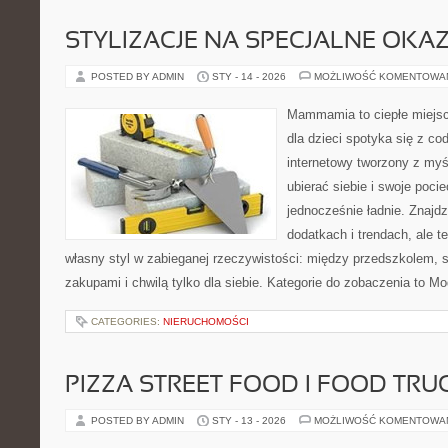
STYLIZACJE NA SPECJALNE OKAZ
POSTED BY ADMIN
STY - 14 - 2026
MOŻLIWOŚĆ KOMENTOWA
Mammamia to ciepłe miejsc
dla dzieci spotyka się z co
internetowy tworzony z myś
ubierać siebie i swoje poci
jednocześnie ładnie. Znajdz
dodatkach i trendach, ale t
własny styl w zabieganej rzeczywistości: między przedszkolem, 
zakupami i chwilą tylko dla siebie. Kategorie do zobaczenia to M
CATEGORIES:
NIERUCHOMOŚCI
PIZZA STREET FOOD I FOOD TRU
POSTED BY ADMIN
STY - 13 - 2026
MOŻLIWOŚĆ KOMENTOWA