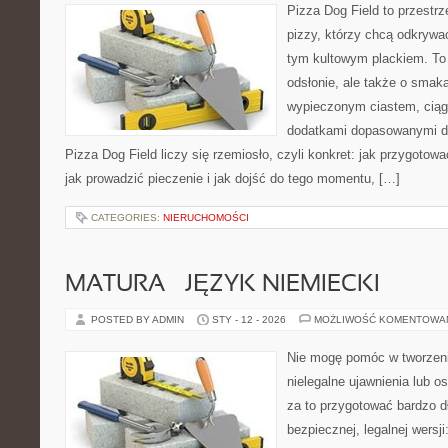
Pizza Dog Field to przestr
pizzy, którzy chcą odkrywa
tym kultowym plackiem. To 
odsłonie, ale także o smaka
wypieczonym ciastem, ciąg
dodatkami dopasowanymi do
Pizza Dog Field liczy się rzemiosło, czyli konkret: jak przygotowa
jak prowadzić pieczenie i jak dojść do tego momentu, […]
CATEGORIES:
NIERUCHOMOŚCI
MATURA – JĘZYK NIEMIECKI
POSTED BY ADMIN
STY - 12 - 2026
MOŻLIWOŚĆ KOMENTOWA
Nie mogę pomóc w tworzeniu 
nielegalne ujawnienia lub 
za to przygotować bardzo d
bezpiecznej, legalnej wersji