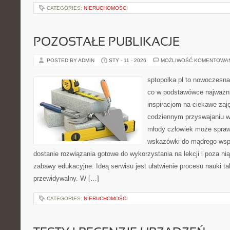
CATEGORIES:
NIERUCHOMOŚCI
POZOSTAŁE PUBLIKACJE
POSTED BY ADMIN
STY - 11 - 2026
MOŻLIWOŚĆ KOMENTOWA
sptopolka.pl to nowoczesna
co w podstawówce najważni
inspiracjom na ciekawe zaj
codziennym przyswajaniu w
młody człowiek może sprawd
wskazówki do mądrego wspi
dostanie rozwiązania gotowe do wykorzystania na lekcji i poza ni
zabawy edukacyjne. Ideą serwisu jest ułatwienie procesu nauki tak
przewidywalny. W […]
CATEGORIES:
NIERUCHOMOŚCI