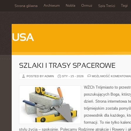
Archiwum
Nobla
Ormuz
Tagi
Strona główna
Spis Treści
USA
SZLAKI I TRASY SPACEROWE
POSTED BY ADMIN
STY - 15 - 2026
MOŻLIWOŚĆ KOMENTOWA
WŻCh Trójmiasto to przest
poszukujących Boga, którz
dzień. Strona internetowa t
trójmiejskim została pomyś
przewodnik dla każdego, kt
formacji. To nie tylko kalen
stylu życia – spokojnie. Polecamy Rodzinne atrakcje i Rowery 