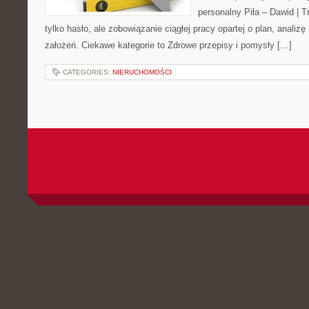
personalny Piła – Dawid | Tre
tylko hasło, ale zobowiązanie ciągłej pracy opartej o plan, analizę
założeń. Ciekawe kategorie to Zdrowe przepisy i pomysły […]
CATEGORIES:
NIERUCHOMOŚCI