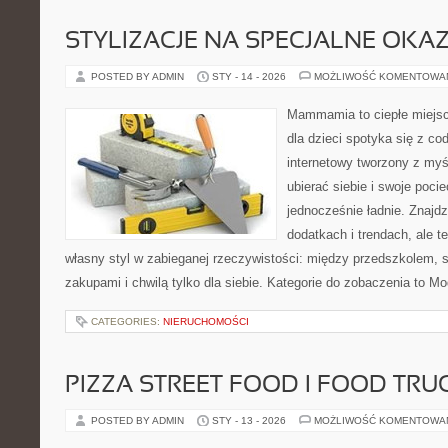
STYLIZACJE NA SPECJALNE OKAZ
POSTED BY ADMIN
STY - 14 - 2026
MOŻLIWOŚĆ KOMENTOWA
Mammamia to ciepłe miejsc
dla dzieci spotyka się z co
internetowy tworzony z myś
ubierać siebie i swoje poci
jednocześnie ładnie. Znajdz
dodatkach i trendach, ale t
własny styl w zabieganej rzeczywistości: między przedszkolem, 
zakupami i chwilą tylko dla siebie. Kategorie do zobaczenia to M
CATEGORIES:
NIERUCHOMOŚCI
PIZZA STREET FOOD I FOOD TRU
POSTED BY ADMIN
STY - 13 - 2026
MOŻLIWOŚĆ KOMENTOWA