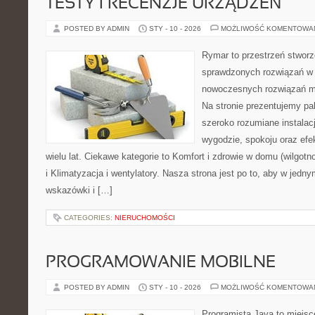
TESTY I RECENZJE URZĄDZEŃ
POSTED BY ADMIN
STY - 10 - 2026
MOŻLIWOŚĆ KOMENTOWA
Rymar to przestrzeń stworz
sprawdzonych rozwiązań w 
nowoczesnych rozwiązań m
Na stronie prezentujemy pal
szeroko rozumiane instalac
wygodzie, spokoju oraz efe
wielu lat. Ciekawe kategorie to Komfort i zdrowie w domu (wilgotn
i Klimatyzacja i wentylatory. Nasza strona jest po to, aby w jed
wskazówki i […]
CATEGORIES:
NIERUCHOMOŚCI
PROGRAMOWANIE MOBILNE
POSTED BY ADMIN
STY - 10 - 2026
MOŻLIWOŚĆ KOMENTOWA
Programista Java to miejsc