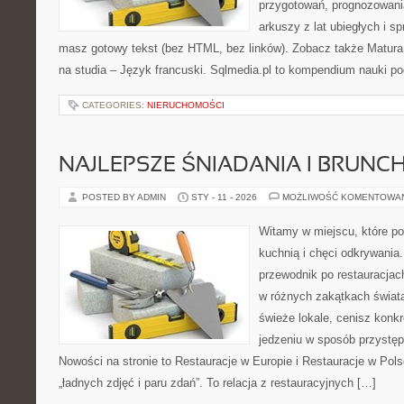
przygotowań, prognozowani
arkuszy z lat ubiegłych i 
masz gotowy tekst (bez HTML, bez linków). Zobacz także Matura
na studia – Język francuski. Sqlmedia.pl to kompendium nauki p
CATEGORIES:
NIERUCHOMOŚCI
NAJLEPSZE ŚNIADANIA I BRUNC
POSTED BY ADMIN
STY - 11 - 2026
MOŻLIWOŚĆ KOMENTOWA
Witamy w miejscu, które p
kuchnią i chęci odkrywania
przewodnik po restauracjac
w różnych zakątkach świata
świeże lokale, cenisz konkr
jedzeniu w sposób przystępny
Nowości na stronie to Restauracje w Europie i Restauracje w Polsce
„ładnych zdjęć i paru zdań”. To relacja z restauracyjnych […]