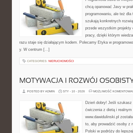
chcą opanować Javy w prakt
programowaniu, ale też dla 
szukają konkretnych rozwiąz
przede wszystkim projekty 
pracy, dzięki którym wiedza 
razu staje się działającym kodem. Polecamy Etyka w programowan
y. W centrum […]
CATEGORIES:
NIERUCHOMOŚCI
MOTYWACJA I ROZWÓJ OSOBIST
POSTED BY ADMIN
STY - 10 - 2026
MOŻLIWOŚĆ KOMENTOWA
Dzień dobry! Jeśli szukasz 
ćwiczenia z dietą i realnym
www.dawidulinski.pl został
to, aby prowadzić osoby z r
Polski w podróży do lepszej