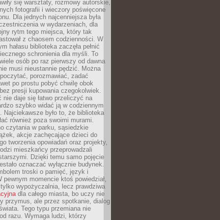
wiły się warsztaty, rozmowy autorskie,
nych fotografii i wieczory poświęcone
ionu. Dla jednych najcenniejsza była
czestniczenia w wydarzeniach, dla
jny rytm tego miejsca, który tak
astował z chaosem codzienności. W
ym hałasu biblioteka zaczęła pełnić
iecznego schronienia dla myśli. To
wiele osób po raz pierwszy od dawna
nie musi nieustannie pędzić. Można
, poczytać, porozmawiać, zadać
awet po prostu pobyć chwilę obok
 bez presji kupowania czegokolwiek.
 nie daje się łatwo przeliczyć na
bardzo szybko widać ją w codziennym
. Najciekawsze było to, że biblioteka
łać również poza swoimi murami.
o czytania w parku, sąsiedzkie
ążek, akcje zachęcające dzieci do
o tworzenia opowiadań oraz projekty,
łodzi mieszkańcy przeprowadzali
starszymi. Dzięki temu samo pojęcie
rzestało oznaczać wyłącznie budynek.
mbolem troski o pamięć, język i
W pewnym momencie ktoś powiedział,
e tylko wypożyczalnia, lecz prawdziwa
acyjna
dla całego miasta, bo uczy nie
y przymus, ale przez spotkanie, dialog
świata. Tego typu przemiana nie
od razu. Wymaga ludzi, którzy