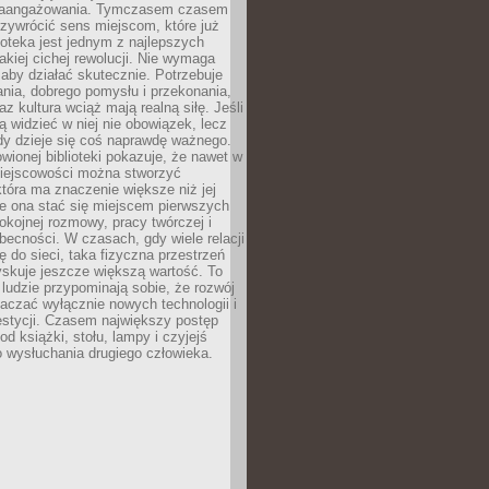
zaangażowania. Tymczasem czasem
zywrócić sens miejscom, które już
lioteka jest jednym z najlepszych
akiej cichej rewolucji. Nie wymaga
 aby działać skutecznie. Potrzebuje
ania, dobrego pomysłu i przekonania,
az kultura wciąż mają realną siłę. Jeśli
ą widzieć w niej nie obowiązek, lecz
dy dzieje się coś naprawdę ważnego.
owionej biblioteki pokazuje, że nawet w
miejscowości można stworzyć
która ma znaczenie większe niż jej
e ona stać się miejscem pierwszych
spokojnej rozmowy, pracy twórczej i
becności. W czasach, gdy wiele relacji
ię do sieci, taka fizyczna przestrzeń
yskuje jeszcze większą wartość. To
j ludzie przypominają sobie, że rozwój
aczać wyłącznie nowych technologii i
estycji. Czasem największy postęp
od książki, stołu, lampy i czyjejś
 wysłuchania drugiego człowieka.