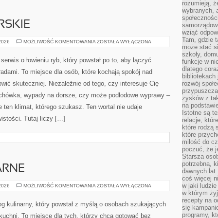
rozumieją, ż
osób, które chcą truchtać w stolicy i rozwijać formę
wybranych, 
społeczności
mądrze, bez chaosu i bez kontuzji. To miejsce, gdzie
samorządowc
miłość do sportu spotyka się z wiedzą treningową.
wziąć odpowi
Tam, gdzie t
Niezależnie od tego, czy dopiero zaczynasz pierwsze
może stać si
szkoły, domu
kroki na trasie, czy masz za sobą kilometry w nogach,
funkcje w ni
ące poprawić ekonomię biegu, zadbać o zdrowie i zbudować
dlatego cor
bibliotekach
rening dla seniorów i Dietetyka. […]
rozwój społe
przypuszczać
zysków z tak
na podstawi
Istotne są t
relacje, któ
które rodzą 
RSKIE
które przyc
miłość do cz
METODY
 2026
MOŻLIWOŚĆ KOMENTOWANIA
ZOSTAŁA WYŁĄCZONA
poczuć, że j
WĘDKARSKIE
Starsza oso
potrzebną, k
MOCZYKIJE to autonomiczny serwis o łowieniu ryb,
dawnych lat
który powstał po to, aby łączyć hobby do wody z
coś więcej n
w jaki ludzi
praktycznymi poradami. To miejsce dla osób, które
w którym żyj
kochają spokój nad brzegiem, ale jednocześnie chcą
recepty na 
się kampanie
łowić skuteczniej. Niezależnie od tego, czy interesuje
programy, k