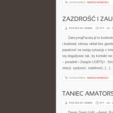
jak i dla osób polujących na dyna
CATEGORIES:
NIERUCHOMOŚCI
ZAZDROŚĆ I ZAU
POSTED BY ADMIN
STY - 24 -
się po kilku tygodniach. Polecamy
się na tym, co naprawdę utrzymuje
CATEGORIES:
NIERUCHOMOŚCI