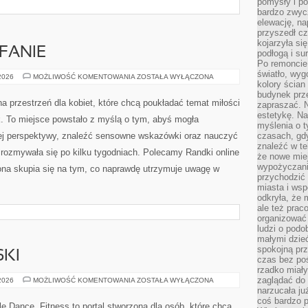
pomysły i po
bardzo zwyc
miczne podciągnięcie z […]
elewację, n
przyszedł cz
kojarzyła si
podłogą i s
Po remoncie 
światło, wyg
FANIE
kolory ścian 
budynek prz
zapraszać. N
ZAZDROŚĆ
 2026
MOŻLIWOŚĆ KOMENTOWANIA
ZOSTAŁA WYŁĄCZONA
estetykę. Na
I
ZAUFANIE
myślenia o 
ZatrzymajFaceta.pl to konkretna przestrzeń dla kobiet,
czasach, gd
znaleźć w te
które chcą poukładać temat miłości i budować zdrowy
że nowe miej
wypożyczani
układ bez gierek. To miejsce powstało z myślą o tym,
przychodzić 
abyś mogła popatrzeć na swoją sytuację z innej
miasta i ws
odkryła, że 
perspektywy, znaleźć sensowne wskazówki oraz
ale też prac
nauczyć się dogadywać tak, by kontakt nie rozmywała
organizować
ludzi o podo
 Randki online – poradnik i Związki LGBTQ+. Strona skupia
małymi dzieć
spokojną prz
 uwagę w relacji: spójność, stabilność, […]
czas bez poś
rzadko miały
zaglądać do 
narzucała ju
coś bardzo p