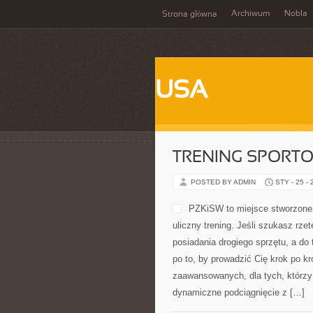
Archiwum
Nobla
Strona główna
USA
TRENING SPORT
POSTED BY ADMIN
STY - 25 -
informacji dla początkujących i z