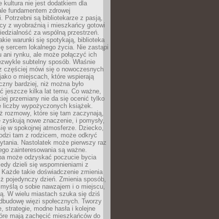
e kultura nie jest dodatkiem dla
ale fundamentem zdrowej
. Potrzebni są bibliotekarze z pasją,
y z wyobraźnią i mieszkańcy gotowi
edzialność za wspólną przestrzeń.
akie warunki się spotykają, biblioteka
ę sercem lokalnego życia. Nie zastąpi
 ani rynku, ale może połączyć ich
ezwykle subtelny sposób. Właśnie
az częściej mówi się o nowoczesnych
 jako o miejscach, które wspierają
czny bardziej, niż można było
 jeszcze kilka lat temu. Co ważne,
iej przemiany nie da się ocenić tylko
e liczby wypożyczonych książek.
eż rozmowy, które się tam zaczynają,
re zyskują nowe znaczenie, i pomysły,
się w spokojnej atmosferze. Dziecko,
hodzi tam z rodzicem, może odkryć
ytania. Nastolatek może pierwszy raz
ego zainteresowania są ważne.
ba może odzyskać poczucie bycia
iedy dzieli się wspomnieniami z
. Każde takie doświadczenie zmienia
iż pojedynczy dzień. Zmienia sposób,
e myślą o sobie nawzajem i o miejscu,
ą. W wielu miastach szuka się dziś
odbudowę więzi społecznych. Tworzy
, strategie, modne hasła i kolejne
tóre mają zachęcić mieszkańców do