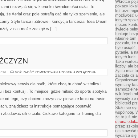
Wkrótce poja
SKI
pokazy lokal
kulturze reg
możliwość u
TANIEC
 2026
MOŻLIWOŚĆ KOMENTOWANIA
ZOSTAŁA WYŁĄCZONA
innych spoko
AMATORSKI
mocno kontr
Dream Team Łódź – Aerial, Pole Dance, Fitness to
świecie pełn
funkcję bezp
portal stworzona dla osób, które chcą połączyć ruch
właśnie tam 
poczuło, że 
sceniczny z ćwiczeniami i rozwijać się w kierunku
było usiąść
świadomości ciała. To miejsce dla wszystkich, którzy
pytanie, a n
innych ludzi
czują, że Aerial oraz pole potrafią dać nie tylko
Taka wartość
spełnienie, ale też realnie wspierają zdrowie. Polecamy
liczby, ale 
życiu miasta
tancerza. Idea Dream Team Łódź opiera się na tym, że każdy
zaczęła dzia
Organizowan
wymiany ksi
samodzielneg
w których m
wywiady ze 
biblioteki p
Stało się sy
ĘŻCZYZN
wspólnotę. 
że to już ni
strona eduk
TRENING
 2026
MOŻLIWOŚĆ KOMENTOWANIA
ZOSTAŁA WYŁĄCZONA
przez szkoln
DLA
i ciekawość 
MĘŻCZYZN
wydarza się 
Bieganiewwarszawie.pl to kompleksowy serwis dla