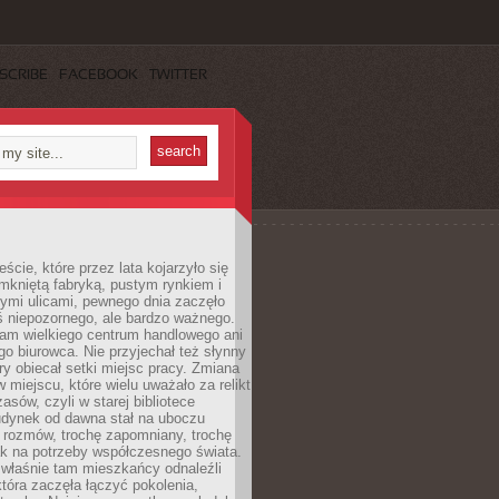
SCRIBE
FACEBOOK
TWITTER
cie, które przez lata kojarzyło się
mkniętą fabryką, pustym rynkiem i
ymi ulicami, pewnego dnia zaczęło
ś niepozornego, ale bardzo ważnego.
tam wielkiego centrum handlowego ani
 biurowca. Nie przyjechał też słynny
óry obiecał setki miejsc pracy. Zmiana
w miejscu, które wielu uważało za relikt
asów, czyli w starej bibliotece
udynek od dawna stał na uboczu
 rozmów, trochę zapomniany, trochę
ak na potrzeby współczesnego świata.
łaśnie tam mieszkańcy odnaleźli
która zaczęła łączyć pokolenia,