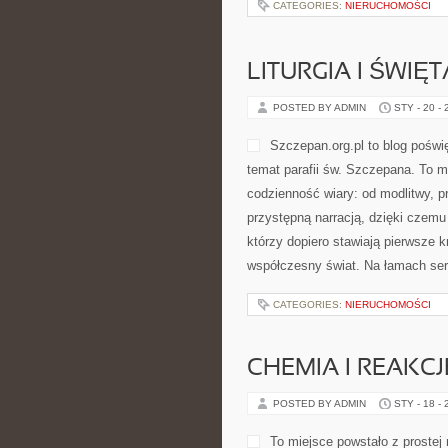
ideą, […]
CATEGORIES:
NIERUCHOMOŚCI
FOTOGRAFIA I F
POSTED BY ADMIN
STY - 21 -
poradami, dzięki czemu czytelnik
zaawansowania. Polecamy Zaręczyn
Śpiewających Skrzypiec opiera się
CATEGORIES:
NIERUCHOMOŚCI