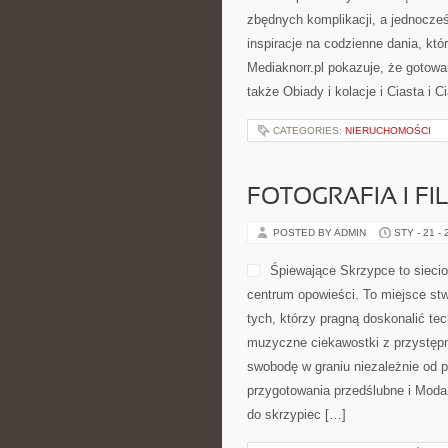
na dorsze, czy może podlodowe w
którego szukasz. Ten wortal nie ud
[…]
CATEGORIES:
NIERUCHOMOŚCI
PRZEPISY KULIN
POSTED BY ADMIN
STY - 22 -
z popularnych składników. Mediakn
efekty były pyszne. Polecamy także