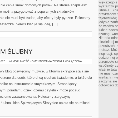
większego 
Cię jerkowanie, karpiarstwo, grunt, muchówka, wypady
wystarczy pr
yprawy – MOCZYKIJE ma w sobie dokładnie ten klimat,
istnieją. Bib
przykładów t
aje encyklopedii oderwanej od rzeczywistości. Tutaj liczy
fajerwerków,
jedynie zauf
że wiedza or
ludzie zaczn
szansę, wte
Historia odn
niewielkiej 
przestrzeń, 
ARNE
metraż. Moż
inspiracji, 
codziennej o
PRZEPISY
 2026
MOŻLIWOŚĆ KOMENTOWANIA
ZOSTAŁA WYŁĄCZONA
KULINARNE
przeniosło s
wspólnoty z
Mediaknorr.pl to przystępny blog kulinarny, który powstał
właśnie tuta
nie musi ozn
z myślą o osobach szukających nieskomplikowanych
wielkich inw
rozwiązań w kuchni. To miejsce dla tych, którzy chcą
zaczyna się 
gotowości do
gotować bez zbędnych komplikacji, a jednocześnie
cenią smak domowych potraw. Na stronie znajdziesz
inspiracje na codzienne dania, które można przygotować
orr.pl pokazuje, że gotowanie nie musi być trudne, aby
 Obiady i kolacje i Ciasta i Ciasteczka. Serwis kieruje się