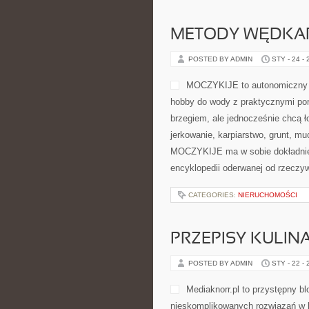
znajdziesz tu instrukcje pomagaj
silne ciało. Ciekawe kategorie to T
CATEGORIES:
NIERUCHOMOŚCI
METODY WĘDKA
POSTED BY ADMIN
STY - 24 -