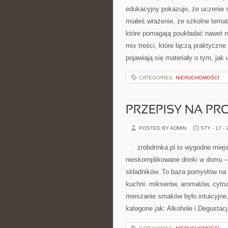
LITURGIA I ŚWIĘ
POSTED BY ADMIN
STY - 20 -
trafiają zarówno do aktywnych paraf
Polecamy także: Papieże i ich dzi
[…]
CATEGORIES:
NIERUCHOMOŚCI
CHEMIA I REAKC
POSTED BY ADMIN
STY - 18 -