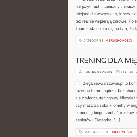
TANIEC AMATOR
POSTED BY ADMIN
STY - 24 -
Style tańca i Zdrowie i kondycja 
z nas może zacząć w […]
CATEGORIES:
NIERUCHOMOŚCI
TRENING DLA M
POSTED BY ADMIN
STY - 24 -