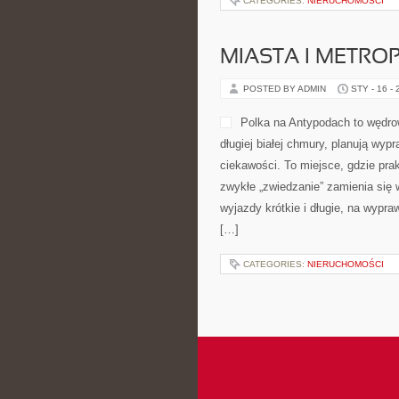
zagadnienia. Na stronie czeka mix
świata nauki. Z jednej strony pojaw
CATEGORIES:
NIERUCHOMOŚCI
PRZEPISY NA PR
POSTED BY ADMIN
STY - 17 -