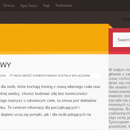
Ormuz
Tagi
Tankowiec
Spis Treści
SUB
OWY
W małym mieś
głównie z za
TRENING
 2026
MOŻLIWOŚĆ KOMENTOWANIA
ZOSTAŁA WYŁĄCZONA
coraz cichsz
SPORTOWY
dziać się co
PZKiSW to miejsce stworzone dla osób, które kochają
Nie otwarto 
nowoczesnego
trening z masą własnego ciała oraz uliczny trening. Jeśli
inwestor, kt
zaczęła się 
szukasz rzetelnej wiedzy, chcesz budować siłę bez
minionych cz
konieczności posiadania drogiego sprzętu, a do tego
miejskiej. B
codziennych
marzysz o zdrowszym ciele, ta strona jest dokładnie po
zbyt cichy j
to, by prowadzić Cię krok po kroku. To centrum
Tymczasem w
przestrzeń, 
aawansowanych, dla tych, którzy dopiero uczą się pompki,