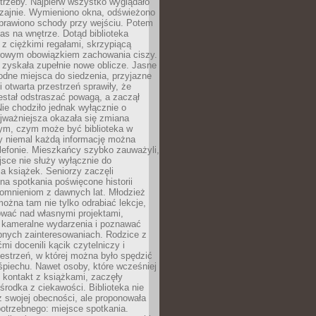
trzeby. Najpierw wszystko wyglądało
zajnie. Wymieniono okna, odświeżono
aprawiono schody przy wejściu. Potem
as na wnętrze. Dotąd biblioteka
ę z ciężkimi regałami, skrzypiącą
urowym obowiązkiem zachowania ciszy.
zyskała zupełnie nowe oblicze. Jasne
odne miejsca do siedzenia, przyjazne
i otwarta przestrzeń sprawiły, że
estał odstraszać powagą, a zaczął
ie chodziło jednak wyłącznie o
jważniejsza okazała się zmiana
tym, czym może być biblioteka w
y niemal każdą informację można
lefonie. Mieszkańcy szybko zauważyli,
sce nie służy wyłącznie do
a książek. Seniorzy zaczęli
na spotkania poświęcone historii
pomnieniom z dawnych lat. Młodzież
można tam nie tylko odrabiać lekcje,
ować nad własnymi projektami,
 kameralne wydarzenia i poznawać
bnych zainteresowaniach. Rodzice z
mi docenili kącik czytelniczy i
estrzeń, w której można było spędzić
piechu. Nawet osoby, które wcześniej
 kontakt z książkami, zaczęły
środka z ciekawości. Biblioteka nie
ż swojej obecności, ale proponowała
otrzebnego: miejsce spotkania.