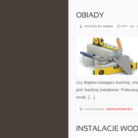
OBIADY
POSTED BY ADMIN
STY - 28 -
czy dopiero oswajasz kuchnię, zna
jeść bardziej świadomie. Polecamy
smak, […]
CATEGORIES:
NIERUCHOMOŚCI
INSTALACJE WOD