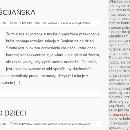
Wkrótce poja
pokazy lokal
kulturze reg
ŚCIJAŃSKA
możliwość u
innych spoko
mocno kontr
KULTURA
 2026
MOŻLIWOŚĆ KOMENTOWANIA
ZOSTAŁA WYŁĄCZONA
CHRZEŚCIJAŃSKA
świecie pełn
funkcję bezp
To miejsce stworzone z myślą o wędrówce przekonania,
właśnie tam 
poczuło, że 
które pomaga rozwijać relację z Bogiem na co dzień.
było usiąść
Strona jest punktem odniesienia dla osób, które chcą
pytanie, a n
innych ludzi
bardziej konsekwentnie żyją wiarą – nie tylko od święta,
Taka wartość
ale także wtedy, gdy życie stawia trudności. Jej misją
liczby, ale 
życiu miasta
jest ukierunkowywać w taki sposób, by duchowość
zaczęła dzia
Organizowan
fleksja przenikały pracę, rozmowy, decyzje i relacje z
wymiany ksi
jawienia […]
samodzielneg
w których m
wywiady ze 
biblioteki p
Stało się sy
wspólnotę. 
że to już ni
 DZIECI
strona eduk
przez szkoln
i ciekawość 
BEZPIECZEŃSTWO
 2026
MOŻLIWOŚĆ KOMENTOWANIA
ZOSTAŁA WYŁĄCZONA
DZIECI
wydarza się 