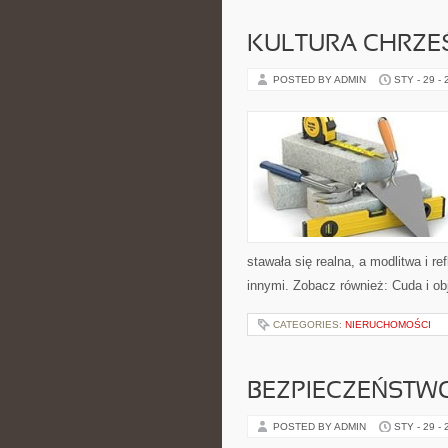
KULTURA CHRZE
POSTED BY ADMIN
STY - 29 -
stawała się realna, a modlitwa i re
innymi. Zobacz również: Cuda i ob
CATEGORIES:
NIERUCHOMOŚCI
BEZPIECZEŃSTWO
POSTED BY ADMIN
STY - 29 -