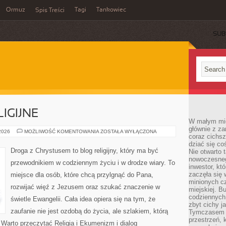
Ormuz
Tagi
Tankowiec
Spis Treści
SUB
IGIJNE
W małym mieś
głównie z za
NOWE
 2026
MOŻLIWOŚĆ KOMENTOWANIA
ZOSTAŁA WYŁĄCZONA
coraz cichsz
RUCHY
RELIGIJNE
dziać się co
Droga z Chrystusem to blog religijny, który ma być
Nie otwarto 
nowoczesnego
przewodnikiem w codziennym życiu i w drodze wiary. To
inwestor, kt
zaczęła się 
miejsce dla osób, które chcą przylgnąć do Pana,
minionych cz
rozwijać więź z Jezusem oraz szukać znaczenie w
miejskiej. B
codziennych
świetle Ewangelii. Cała idea opiera się na tym, że
zbyt cichy j
zaufanie nie jest ozdobą do życia, ale szlakiem, którą
Tymczasem w
przestrzeń, 
Warto przeczytać Religia i Ekumenizm i dialog