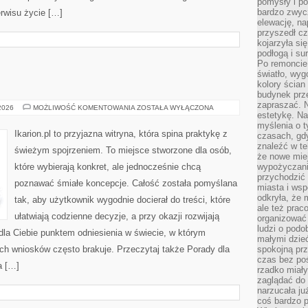
pomysły i po
bardzo zwyc
erwisu życie […]
elewację, n
przyszedł cz
kojarzyła si
podłogą i s
Po remoncie 
światło, wyg
kolory ścian 
budynek prz
zapraszać. N
TRENING
 2026
MOŻLIWOŚĆ KOMENTOWANIA
ZOSTAŁA WYŁĄCZONA
estetykę. Na
KONI
myślenia o 
Ikarion.pl to przyjazna witryna, która spina praktykę z
czasach, gd
znaleźć w te
świeżym spojrzeniem. To miejsce stworzone dla osób,
że nowe miej
które wybierają konkret, ale jednocześnie chcą
wypożyczani
przychodzić 
poznawać śmiałe koncepcje. Całość została pomyślana
miasta i ws
odkryła, że 
tak, aby użytkownik wygodnie docierał do treści, które
ale też prac
ułatwiają codzienne decyzje, a przy okazji rozwijają
organizować
ludzi o podo
dla Ciebie punktem odniesienia w świecie, w którym
małymi dzieć
ych wniosków często brakuje. Przeczytaj także Porady dla
spokojną prz
czas bez poś
a […]
rzadko miały
zaglądać do 
narzucała ju
coś bardzo p