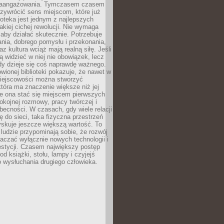
zaangażowania. Tymczasem czasem
zywrócić sens miejscom, które już
lioteka jest jednym z najlepszych
akiej cichej rewolucji. Nie wymaga
 aby działać skutecznie. Potrzebuje
ania, dobrego pomysłu i przekonania,
az kultura wciąż mają realną siłę. Jeśli
ą widzieć w niej nie obowiązek, lecz
dy dzieje się coś naprawdę ważnego.
owionej biblioteki pokazuje, że nawet w
miejscowości można stworzyć
która ma znaczenie większe niż jej
e ona stać się miejscem pierwszych
spokojnej rozmowy, pracy twórczej i
becności. W czasach, gdy wiele relacji
ię do sieci, taka fizyczna przestrzeń
yskuje jeszcze większą wartość. To
j ludzie przypominają sobie, że rozwój
aczać wyłącznie nowych technologii i
estycji. Czasem największy postęp
od książki, stołu, lampy i czyjejś
 wysłuchania drugiego człowieka.