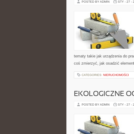
POSTED BY ADMIN
STY - 27 -
tematy takie jak urządzenia do pr
coś zmierzyć, jak osadzić element
CATEGORIES:
NIERUCHOMOŚCI
EKOLOGICZNE O
POSTED BY ADMIN
STY - 27 -