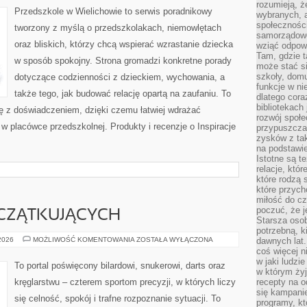
rozumieją, ż
Przedszkole w Wielichowie to serwis poradnikowy
wybranych, 
społeczności
tworzony z myślą o przedszkolakach, niemowlętach
samorządowc
oraz bliskich, którzy chcą wspierać wzrastanie dziecka
wziąć odpowi
Tam, gdzie t
w sposób spokojny. Strona gromadzi konkretne porady
może stać si
szkoły, domu
dotyczące codzienności z dzieckiem, wychowania, a
funkcje w ni
także tego, jak budować relację opartą na zaufaniu. To
dlatego cor
bibliotekach
ię z doświadczeniem, dzięki czemu łatwiej wdrażać
rozwój społe
w placówce przedszkolnej. Produkty i recenzje o Inspiracje
przypuszczać
zysków z tak
na podstawi
Istotne są t
relacje, któ
które rodzą 
które przyc
miłość do cz
poczuć, że j
CZĄTKUJĄCYCH
Starsza oso
potrzebną, k
PORADY
 2026
MOŻLIWOŚĆ KOMENTOWANIA
ZOSTAŁA WYŁĄCZONA
dawnych lat
DLA
coś więcej n
POCZĄTKUJĄCYCH
w jaki ludzi
To portal poświęcony bilardowi, snukerowi, darts oraz
w którym żyj
kręglarstwu – czterem sportom precyzji, w których liczy
recepty na 
się kampanie
się celność, spokój i trafne rozpoznanie sytuacji. To
programy, k