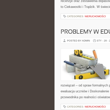
recenzje oraz zestawienia dopasow
to Ciekawostki i Trądzik. W świec
CATEGORIES:
NIERUCHOMOŚCI
PROBLEMY W ED
POSTED BY ADMIN
STY - 28 -
rozwiązań – od spraw formalnych 
ewaluacja uczniów i Doskonalenie 
przewodnika po realności oświato
CATEGORIES:
NIERUCHOMOŚCI