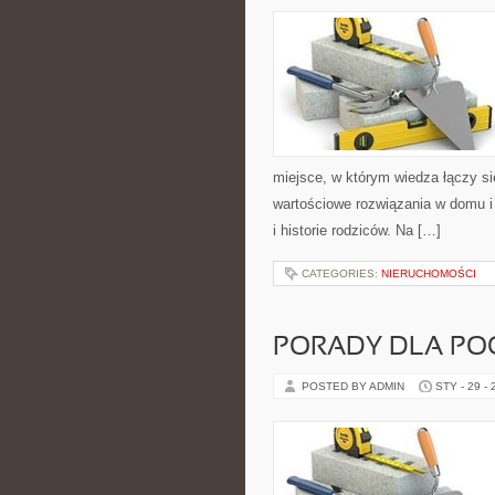
miejsce, w którym wiedza łączy s
wartościowe rozwiązania w domu i 
i historie rodziców. Na […]
CATEGORIES:
NIERUCHOMOŚCI
PORADY DLA PO
POSTED BY ADMIN
STY - 29 -