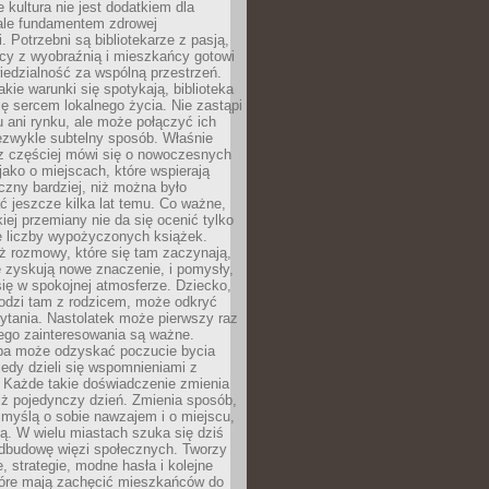
e kultura nie jest dodatkiem dla
ale fundamentem zdrowej
. Potrzebni są bibliotekarze z pasją,
y z wyobraźnią i mieszkańcy gotowi
edzialność za wspólną przestrzeń.
akie warunki się spotykają, biblioteka
ę sercem lokalnego życia. Nie zastąpi
 ani rynku, ale może połączyć ich
ezwykle subtelny sposób. Właśnie
az częściej mówi się o nowoczesnych
 jako o miejscach, które wspierają
czny bardziej, niż można było
 jeszcze kilka lat temu. Co ważne,
iej przemiany nie da się ocenić tylko
e liczby wypożyczonych książek.
eż rozmowy, które się tam zaczynają,
re zyskują nowe znaczenie, i pomysły,
się w spokojnej atmosferze. Dziecko,
hodzi tam z rodzicem, może odkryć
ytania. Nastolatek może pierwszy raz
ego zainteresowania są ważne.
ba może odzyskać poczucie bycia
iedy dzieli się wspomnieniami z
. Każde takie doświadczenie zmienia
iż pojedynczy dzień. Zmienia sposób,
e myślą o sobie nawzajem i o miejscu,
ą. W wielu miastach szuka się dziś
odbudowę więzi społecznych. Tworzy
, strategie, modne hasła i kolejne
tóre mają zachęcić mieszkańców do