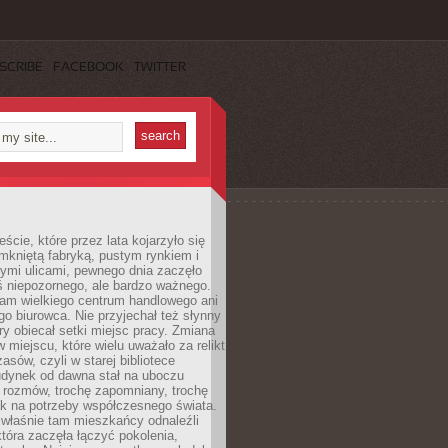
SCRIBE
FACEBOOK
TWITTER
cie, które przez lata kojarzyło się
mkniętą fabryką, pustym rynkiem i
ymi ulicami, pewnego dnia zaczęło
ś niepozornego, ale bardzo ważnego.
tam wielkiego centrum handlowego ani
 biurowca. Nie przyjechał też słynny
óry obiecał setki miejsc pracy. Zmiana
w miejscu, które wielu uważało za relikt
asów, czyli w starej bibliotece
udynek od dawna stał na uboczu
 rozmów, trochę zapomniany, trochę
ak na potrzeby współczesnego świata.
łaśnie tam mieszkańcy odnaleźli
która zaczęła łączyć pokolenia,