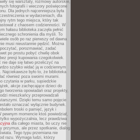
wiły się warsztaty, rozmowy autorskie,
nych fotografii i wieczory poświęcone
ionu. Dla jednych najcenniejsza była
czestniczenia w wydarzeniach, dla
jny rytm tego miejsca, który tak
astował z chaosem codzienności. W
ym hałasu biblioteka zaczęła pełnić
iecznego schronienia dla myśli. To
wiele osób po raz pierwszy od dawna
nie musi nieustannie pędzić. Można
, poczytać, porozmawiać, zadać
awet po prostu pobyć chwilę obok
 bez presji kupowania czegokolwiek.
 nie daje się łatwo przeliczyć na
bardzo szybko widać ją w codziennym
. Najciekawsze było to, że biblioteka
łać również poza swoimi murami.
o czytania w parku, sąsiedzkie
ążek, akcje zachęcające dzieci do
o tworzenia opowiadań oraz projekty,
łodzi mieszkańcy przeprowadzali
starszymi. Dzięki temu samo pojęcie
rzestało oznaczać wyłącznie budynek.
mbolem troski o pamięć, język i
W pewnym momencie ktoś powiedział,
e tylko wypożyczalnia, lecz prawdziwa
acyjna
dla całego miasta, bo uczy nie
y przymus, ale przez spotkanie, dialog
świata. Tego typu przemiana nie
od razu. Wymaga ludzi, którzy