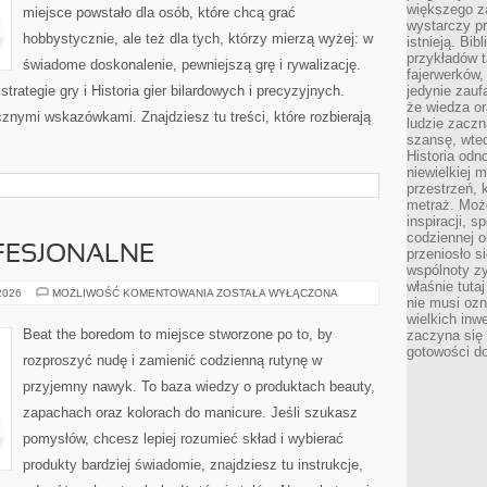
większego 
miejsce powstało dla osób, które chcą grać
wystarczy pr
hobbystycznie, ale też dla tych, którzy mierzą wyżej: w
istnieją. Bib
przykładów t
świadome doskonalenie, pewniejszą grę i rywalizację.
fajerwerków,
trategie gry i Historia gier bilardowych i precyzyjnych.
jedynie zauf
że wiedza or
znymi wskazówkami. Znajdziesz tu treści, które rozbierają
ludzie zaczn
szansę, wte
Historia odn
niewielkiej 
przestrzeń, 
metraż. Moż
inspiracji, 
codziennej o
FESJONALNE
przeniosło s
wspólnoty z
właśnie tuta
KOSMETYKI
 2026
MOŻLIWOŚĆ KOMENTOWANIA
ZOSTAŁA WYŁĄCZONA
nie musi ozn
PROFESJONALNE
wielkich inw
Beat the boredom to miejsce stworzone po to, by
zaczyna się 
gotowości do
rozproszyć nudę i zamienić codzienną rutynę w
przyjemny nawyk. To baza wiedzy o produktach beauty,
zapachach oraz kolorach do manicure. Jeśli szukasz
pomysłów, chcesz lepiej rozumieć skład i wybierać
produkty bardziej świadomie, znajdziesz tu instrukcje,