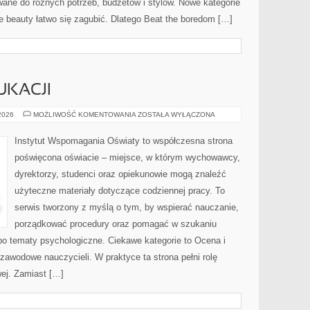
ane do różnych potrzeb, budżetów i stylów. Nowe kategorie
ie beauty łatwo się zagubić. Dlatego Beat the boredom […]
UKACJI
PROBLEMY
 2026
MOŻLIWOŚĆ KOMENTOWANIA
ZOSTAŁA WYŁĄCZONA
W
EDUKACJI
Instytut Wspomagania Oświaty to współczesna strona
poświęcona oświacie – miejsce, w którym wychowawcy,
dyrektorzy, studenci oraz opiekunowie mogą znaleźć
użyteczne materiały dotyczące codziennej pracy. To
serwis tworzony z myślą o tym, by wspierać nauczanie,
porządkować procedury oraz pomagać w szukaniu
po tematy psychologiczne. Ciekawe kategorie to Ocena i
zawodowe nauczycieli. W praktyce ta strona pełni rolę
wej. Zamiast […]