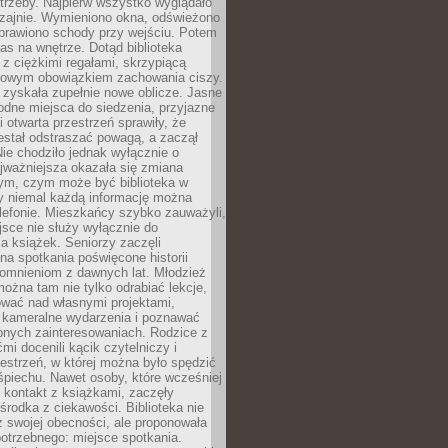
trzeby. Najpierw wszystko wyglądało
zajnie. Wymieniono okna, odświeżono
aprawiono schody przy wejściu. Potem
as na wnętrze. Dotąd biblioteka
ę z ciężkimi regałami, skrzypiącą
urowym obowiązkiem zachowania ciszy.
zyskała zupełnie nowe oblicze. Jasne
odne miejsca do siedzenia, przyjazne
i otwarta przestrzeń sprawiły, że
estał odstraszać powagą, a zaczął
ie chodziło jednak wyłącznie o
jważniejsza okazała się zmiana
tym, czym może być biblioteka w
y niemal każdą informację można
lefonie. Mieszkańcy szybko zauważyli,
sce nie służy wyłącznie do
a książek. Seniorzy zaczęli
na spotkania poświęcone historii
pomnieniom z dawnych lat. Młodzież
można tam nie tylko odrabiać lekcje,
ować nad własnymi projektami,
 kameralne wydarzenia i poznawać
bnych zainteresowaniach. Rodzice z
mi docenili kącik czytelniczy i
estrzeń, w której można było spędzić
piechu. Nawet osoby, które wcześniej
 kontakt z książkami, zaczęły
środka z ciekawości. Biblioteka nie
ż swojej obecności, ale proponowała
otrzebnego: miejsce spotkania.