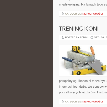
międzyreligijny. Na łamach tego s
CATEGORIES:
NIERUCHOMOŚCI
TRENING KONI
POSTED BY ADMIN
STY - 30 -
perspektywę. Ikarion.pl może być 
informacji jest dużo, ale sensown
początkujących jeźdźców i Histori
CATEGORIES:
NIERUCHOMOŚCI