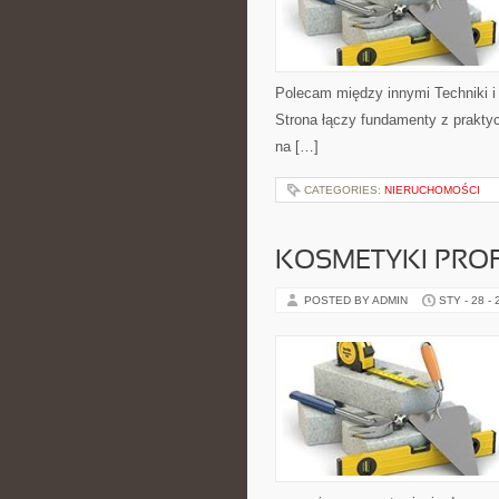
Polecam między innymi Techniki i s
Strona łączy fundamenty z praktyc
na […]
CATEGORIES:
NIERUCHOMOŚCI
KOSMETYKI PRO
POSTED BY ADMIN
STY - 28 -