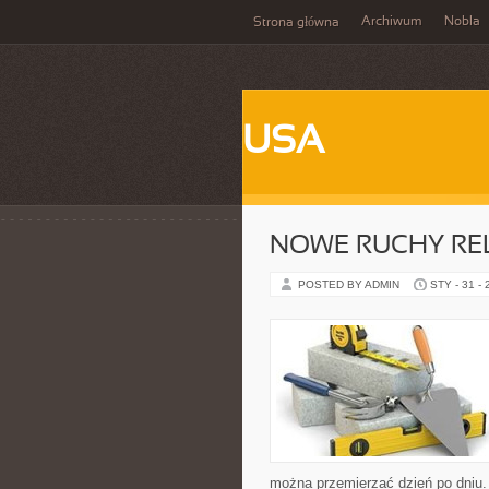
Archiwum
Nobla
Strona główna
USA
NOWE RUCHY REL
POSTED BY ADMIN
STY - 31 -
można przemierzać dzień po dniu. 