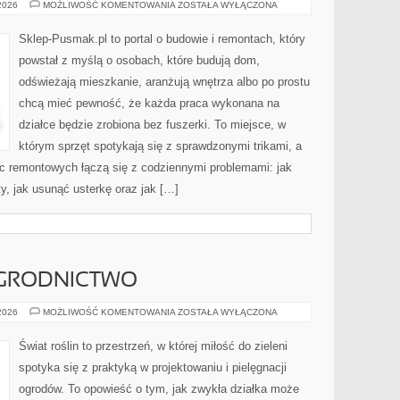
INSTALACJE
 2026
MOŻLIWOŚĆ KOMENTOWANIA
ZOSTAŁA WYŁĄCZONA
WODNE
I
KANALIZACYJNE
Sklep-Pusmak.pl to portal o budowie i remontach, który
powstał z myślą o osobach, które budują dom,
odświeżają mieszkanie, aranżują wnętrza albo po prostu
chcą mieć pewność, że każda praca wykonana na
działce będzie zrobiona bez fuszerki. To miejsce, w
którym sprzęt spotykają się z sprawdzonymi trikami, a
ac remontowych łączą się z codziennymi problemami: jak
y, jak usunąć usterkę oraz jak […]
GRODNICTWO
EKOLOGICZNE
 2026
MOŻLIWOŚĆ KOMENTOWANIA
ZOSTAŁA WYŁĄCZONA
OGRODNICTWO
Świat roślin to przestrzeń, w której miłość do zieleni
spotyka się z praktyką w projektowaniu i pielęgnacji
ogrodów. To opowieść o tym, jak zwykła działka może