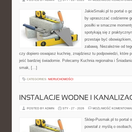
JakieSmaki.pl to portal o g
by upraszczać codzienne g
posiłki w smaczne momenty.
spotykają się z praktycznym
przestaje być obowiązkiem,
zabawą. Niezależnie od tego
czy dopiero oswajasz kuchnię, znajdziesz tu podpowiedzi, które p
jeść bardziej świadomie. Polecamy Kuchnia regionalna i Śniadania
smak, […]
CATEGORIES:
NIERUCHOMOŚCI
INSTALACJE WODNE I KANALIZA
POSTED BY ADMIN
STY - 27 - 2026
MOŻLIWOŚĆ KOMENTOWA
Sklep-Pusmak.pl to portal o
powstał z myślą o osobach,