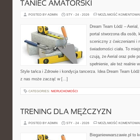
TANIEC AMATORSKI
POSTED BY ADMIN
STY - 24 - 2026
MOŻLIWOŚĆ KOMENTOWA
Dream Team Łódź – Aerial, 
portal stworzona dla osób, 
sceniczny z ćwiczeniami i r
świadomości ciała. To miej
czują, że Aerial oraz pole po
spełnienie, ale też realnie
Style tańca i Zdrowie i kondycja tancerza. Idea Dream Team Łódź
z nas może zacząć w […]
CATEGORIES:
NIERUCHOMOŚCI
TRENING DLA MĘŻCZYZN
POSTED BY ADMIN
STY - 24 - 2026
MOŻLIWOŚĆ KOMENTOWA
Bieganiewwarszawie.pl to 