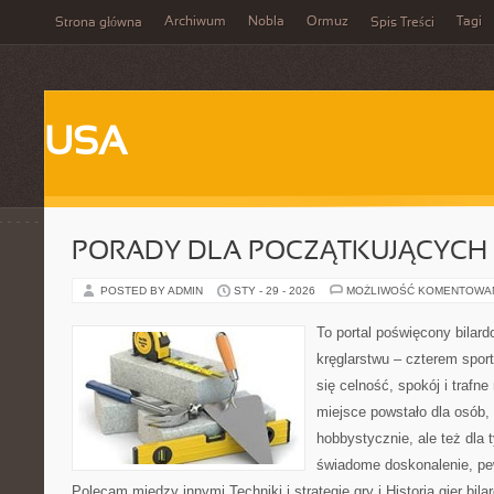
Archiwum
Nobla
Ormuz
Tagi
Strona główna
Spis Treści
USA
PORADY DLA POCZĄTKUJĄCYCH
POSTED BY ADMIN
STY - 29 - 2026
MOŻLIWOŚĆ KOMENTOWA
To portal poświęcony bilard
kręglarstwu – czterem sport
się celność, spokój i trafne
miejsce powstało dla osób,
hobbystycznie, ale też dla 
świadome doskonalenie, pew
Polecam między innymi Techniki i strategie gry i Historia gier bil