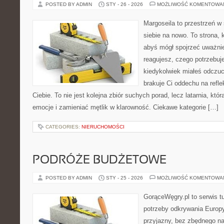
POSTED BY ADMIN
STY - 26 - 2026
MOŻLIWOŚĆ KOMENTOWA
Margoseila to przestrzeń w
siebie na nowo. To strona, 
abyś mógł spojrzeć uważnie
reagujesz, czego potrzebuje
kiedykolwiek miałeś odczuc
brakuje Ci oddechu na reflek
Ciebie. To nie jest kolejna zbiór suchych porad, lecz latarnia, k
emocje i zamieniać mętlik w klarowność. Ciekawe kategorie […]
CATEGORIES:
NIERUCHOMOŚCI
PODRÓŻE BUDŻETOWE
POSTED BY ADMIN
STY - 25 - 2026
MOŻLIWOŚĆ KOMENTOWA
GorąceWęgry.pl to serwis tu
potrzeby odkrywania Europ
przyjazny, bez zbędnego na