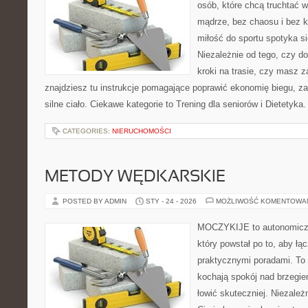
osób, które chcą truchtać w 
mądrze, bez chaosu i bez ko
miłość do sportu spotyka si
Niezależnie od tego, czy d
kroki na trasie, czy masz 
znajdziesz tu instrukcje pomagające poprawić ekonomię biegu, z
silne ciało. Ciekawe kategorie to Trening dla seniorów i Dietetyka.
CATEGORIES:
NIERUCHOMOŚCI
METODY WĘDKARSKIE
POSTED BY ADMIN
STY - 24 - 2026
MOŻLIWOŚĆ KOMENTOWA
MOCZYKIJE to autonomiczny
który powstał po to, aby ł
praktycznymi poradami. To 
kochają spokój nad brzegie
łowić skuteczniej. Niezależn