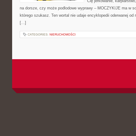
Cię jerkowanie, karpiarstw
na dorsze, czy może podlodowe wyprawy – MOCZYKIJE ma w sobi
którego szukasz. Ten wortal nie udaje encyklopedii oderwanej od r
[…]
CATEGORIES:
NIERUCHOMOŚCI