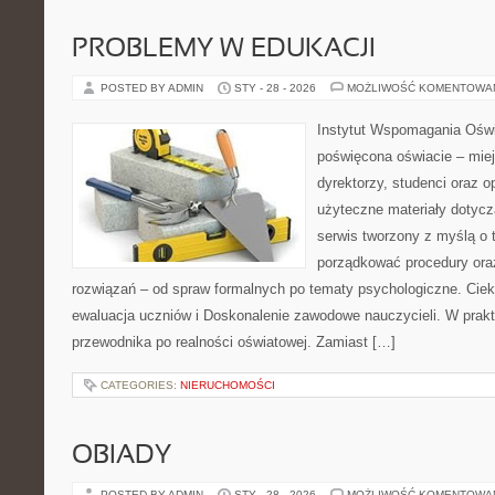
PROBLEMY W EDUKACJI
POSTED BY ADMIN
STY - 28 - 2026
MOŻLIWOŚĆ KOMENTOWA
Instytut Wspomagania Oświ
poświęcona oświacie – mie
dyrektorzy, studenci oraz 
użyteczne materiały dotycz
serwis tworzony z myślą o 
porządkować procedury or
rozwiązań – od spraw formalnych po tematy psychologiczne. Ciek
ewaluacja uczniów i Doskonalenie zawodowe nauczycieli. W prakty
przewodnika po realności oświatowej. Zamiast […]
CATEGORIES:
NIERUCHOMOŚCI
OBIADY
POSTED BY ADMIN
STY - 28 - 2026
MOŻLIWOŚĆ KOMENTOWA