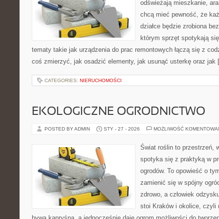
odświeżają mieszkanie, ara
chcą mieć pewność, że ka
działce będzie zrobiona bez
którym sprzęt spotykają si
tematy takie jak urządzenia do prac remontowych łączą się z cod
coś zmierzyć, jak osadzić elementy, jak usunąć usterkę oraz jak
CATEGORIES:
NIERUCHOMOŚCI
EKOLOGICZNE OGRODNICTWO
POSTED BY ADMIN
STY - 27 - 2026
MOŻLIWOŚĆ KOMENTOWA
Świat roślin to przestrzeń, 
spotyka się z praktyką w pr
ogrodów. To opowieść o tym
zamienić się w spójny ogród
zdrowo, a człowiek odzysku
stoi Kraków i okolice, czyl
bywa kapryśna, a jednocześnie daje ogrom możliwości do tworze