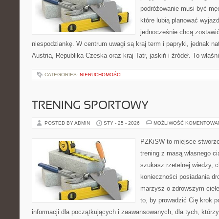
podróżowanie musi być męc
które lubią planować wyjazd
jednocześnie chcą zostawić
niespodziankę. W centrum uwagi są kraj term i papryki, jednak natu
Austria, Republika Czeska oraz kraj Tatr, jaskiń i źródeł. To właśn
CATEGORIES:
NIERUCHOMOŚCI
TRENING SPORTOWY
POSTED BY ADMIN
STY - 25 - 2026
MOŻLIWOŚĆ KOMENTOWA
PZKiSW to miejsce stworzo
trening z masą własnego ciał
szukasz rzetelnej wiedzy, 
konieczności posiadania dro
marzysz o zdrowszym ciele,
to, by prowadzić Cię krok p
informacji dla początkujących i zaawansowanych, dla tych, którzy