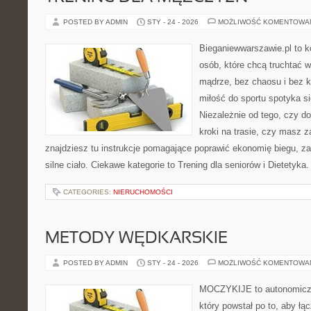
POSTED BY ADMIN
STY - 24 - 2026
MOŻLIWOŚĆ KOMENTOWA
Bieganiewwarszawie.pl to 
osób, które chcą truchtać w 
mądrze, bez chaosu i bez ko
miłość do sportu spotyka si
Niezależnie od tego, czy d
kroki na trasie, czy masz 
znajdziesz tu instrukcje pomagające poprawić ekonomię biegu, z
silne ciało. Ciekawe kategorie to Trening dla seniorów i Dietetyka.
CATEGORIES:
NIERUCHOMOŚCI
METODY WĘDKARSKIE
POSTED BY ADMIN
STY - 24 - 2026
MOŻLIWOŚĆ KOMENTOWA
MOCZYKIJE to autonomiczny
który powstał po to, aby ł