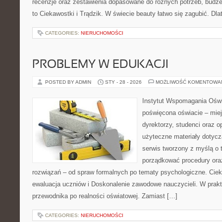
recenzje oraz zestawienia dopasowane do różnych potrzeb, budże
to Ciekawostki i Trądzik. W świecie beauty łatwo się zagubić. Dl
CATEGORIES:
NIERUCHOMOŚCI
PROBLEMY W EDUKACJI
POSTED BY ADMIN
STY - 28 - 2026
MOŻLIWOŚĆ KOMENTOWA
Instytut Wspomagania Oświ
poświęcona oświacie – mie
dyrektorzy, studenci oraz 
użyteczne materiały dotycz
serwis tworzony z myślą o 
porządkować procedury or
rozwiązań – od spraw formalnych po tematy psychologiczne. Ciek
ewaluacja uczniów i Doskonalenie zawodowe nauczycieli. W prakty
przewodnika po realności oświatowej. Zamiast […]
CATEGORIES:
NIERUCHOMOŚCI