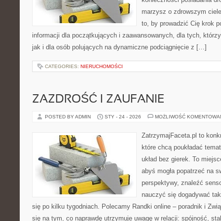
marzysz o zdrowszym ciele,
to, by prowadzić Cię krok p
informacji dla początkujących i zaawansowanych, dla tych, którzy
jak i dla osób polujących na dynamiczne podciągnięcie z […]
CATEGORIES:
NIERUCHOMOŚCI
ZAZDROŚĆ I ZAUFANIE
POSTED BY ADMIN
STY - 24 - 2026
MOŻLIWOŚĆ KOMENTOWA
ZatrzymajFaceta.pl to konkr
które chcą poukładać temat
układ bez gierek. To miejs
abyś mogła popatrzeć na sw
perspektywy, znaleźć sens
nauczyć się dogadywać tak
się po kilku tygodniach. Polecamy Randki online – poradnik i Zw
się na tym, co naprawdę utrzymuje uwagę w relacji: spójność, sta