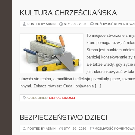
KULTURA CHRZEŚCIJAŃSKA
POSTED BY ADMIN
STY - 29 - 2026
MOŻLIWOŚĆ KOMENTOWA
To miejsce stworzone z my
które pomaga rozwijać rela
Strona jest punktem odniesi
bardziej konsekwentnie żyją
ale także wtedy, gdy życie 
jest ukierunkowywać w tak
stawała się realna, a modlitwa i refleksja przenikały pracę, rozmow
innymi. Zobacz również: Cuda i objawienia […]
CATEGORIES:
NIERUCHOMOŚCI
BEZPIECZEŃSTWO DZIECI
POSTED BY ADMIN
STY - 29 - 2026
MOŻLIWOŚĆ KOMENTOWA