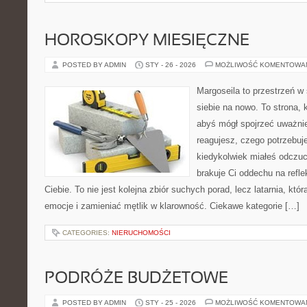
HOROSKOPY MIESIĘCZNE
POSTED BY ADMIN
STY - 26 - 2026
MOŻLIWOŚĆ KOMENTOWA
Margoseila to przestrzeń w
siebie na nowo. To strona, 
abyś mógł spojrzeć uważnie
reagujesz, czego potrzebuje
kiedykolwiek miałeś odczuc
brakuje Ci oddechu na reflek
Ciebie. To nie jest kolejna zbiór suchych porad, lecz latarnia, k
emocje i zamieniać mętlik w klarowność. Ciekawe kategorie […]
CATEGORIES:
NIERUCHOMOŚCI
PODRÓŻE BUDŻETOWE
POSTED BY ADMIN
STY - 25 - 2026
MOŻLIWOŚĆ KOMENTOWA