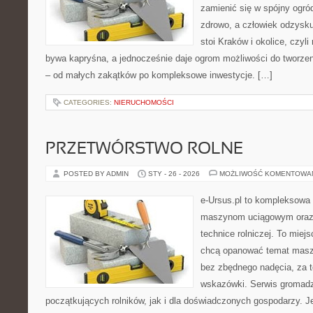
zamienić się w spójny ogród
zdrowo, a człowiek odzysku
stoi Kraków i okolice, czyl
bywa kapryśna, a jednocześnie daje ogrom możliwości do tworze
– od małych zakątków po kompleksowe inwestycje. […]
CATEGORIES:
NIERUCHOMOŚCI
PRZETWÓRSTWO ROLNE
POSTED BY ADMIN
STY - 26 - 2026
MOŻLIWOŚĆ KOMENTOWA
e-Ursus.pl to kompleksowa
maszynom uciągowym oraz 
technice rolniczej. To miej
chcą opanować temat maszy
bez zbędnego nadęcia, za t
wskazówki. Serwis gromadzi
początkujących rolników, jak i dla doświadczonych gospodarzy. Je