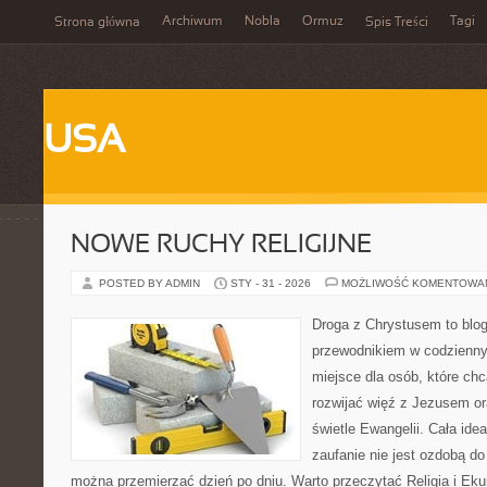
Archiwum
Nobla
Ormuz
Tagi
Strona główna
Spis Treści
USA
NOWE RUCHY RELIGIJNE
POSTED BY ADMIN
STY - 31 - 2026
MOŻLIWOŚĆ KOMENTOWA
Droga z Chrystusem to blog 
przewodnikiem w codziennym
miejsce dla osób, które ch
rozwijać więź z Jezusem o
świetle Ewangelii. Cała idea
zaufanie nie jest ozdobą do
można przemierzać dzień po dniu. Warto przeczytać Religia i Eku