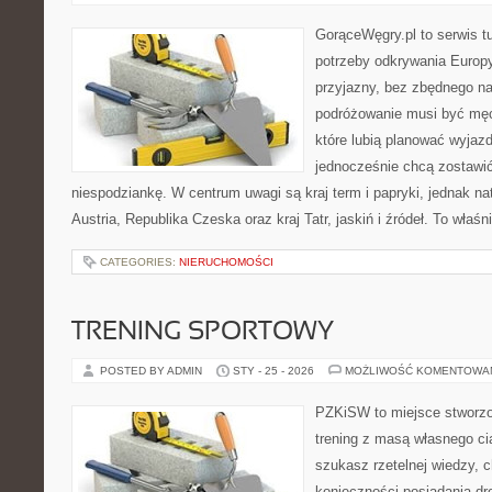
GorąceWęgry.pl to serwis tu
potrzeby odkrywania Europ
przyjazny, bez zbędnego na
podróżowanie musi być męc
które lubią planować wyjazd
jednocześnie chcą zostawić
niespodziankę. W centrum uwagi są kraj term i papryki, jednak natu
Austria, Republika Czeska oraz kraj Tatr, jaskiń i źródeł. To właśn
CATEGORIES:
NIERUCHOMOŚCI
TRENING SPORTOWY
POSTED BY ADMIN
STY - 25 - 2026
MOŻLIWOŚĆ KOMENTOWA
PZKiSW to miejsce stworzo
trening z masą własnego ciał
szukasz rzetelnej wiedzy, 
konieczności posiadania dro