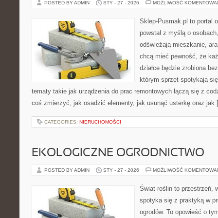
POSTED BY ADMIN
STY - 27 - 2026
MOŻLIWOŚĆ KOMENTOWA
Sklep-Pusmak.pl to portal o
powstał z myślą o osobach,
odświeżają mieszkanie, ara
chcą mieć pewność, że ka
działce będzie zrobiona bez
którym sprzęt spotykają si
tematy takie jak urządzenia do prac remontowych łączą się z cod
coś zmierzyć, jak osadzić elementy, jak usunąć usterkę oraz jak
CATEGORIES:
NIERUCHOMOŚCI
EKOLOGICZNE OGRODNICTWO
POSTED BY ADMIN
STY - 27 - 2026
MOŻLIWOŚĆ KOMENTOWA
Świat roślin to przestrzeń, 
spotyka się z praktyką w pr
ogrodów. To opowieść o tym