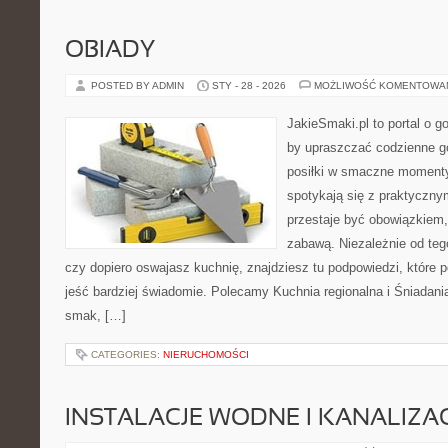
OBIADY
POSTED BY ADMIN
STY - 28 - 2026
MOŻLIWOŚĆ KOMENTOWA
JakieSmaki.pl to portal o g
by upraszczać codzienne g
posiłki w smaczne momenty.
spotykają się z praktycznym
przestaje być obowiązkiem,
zabawą. Niezależnie od tego
czy dopiero oswajasz kuchnię, znajdziesz tu podpowiedzi, które p
jeść bardziej świadomie. Polecamy Kuchnia regionalna i Śniadania
smak, […]
CATEGORIES:
NIERUCHOMOŚCI
INSTALACJE WODNE I KANALIZA