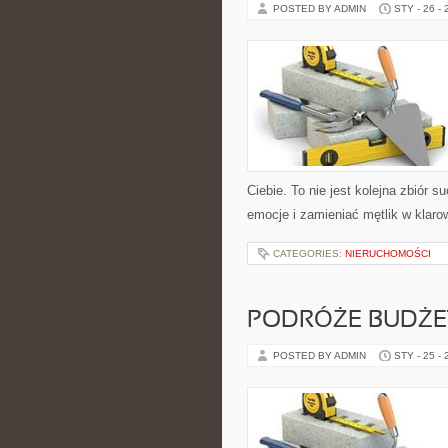
POSTED BY ADMIN
STY - 26 -
Ciebie. To nie jest kolejna zbiór 
emocje i zamieniać mętlik w klar
CATEGORIES:
NIERUCHOMOŚCI
PODRÓŻE BUDŻ
POSTED BY ADMIN
STY - 25 -