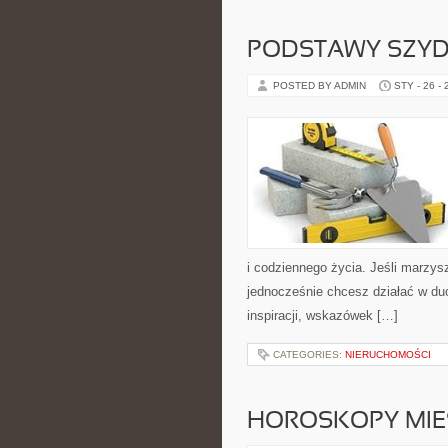
PODSTAWY SZY
POSTED BY ADMIN
STY - 26 -
i codziennego życia. Jeśli marzys
jednocześnie chcesz działać w du
inspiracji, wskazówek […]
CATEGORIES:
NIERUCHOMOŚCI
HOROSKOPY MIE