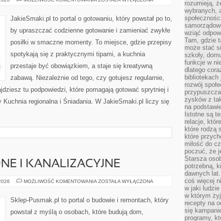
rozumieją, ż
wybranych, 
społeczności
JakieSmaki.pl to portal o gotowaniu, który powstał po to,
samorządowc
by upraszczać codzienne gotowanie i zamieniać zwykłe
wziąć odpowi
Tam, gdzie t
posiłki w smaczne momenty. To miejsce, gdzie przepisy
może stać si
spotykają się z praktycznymi tipami, a kuchnia
szkoły, domu
funkcje w ni
przestaje być obowiązkiem, a staje się kreatywną
dlatego cor
bibliotekach
zabawą. Niezależnie od tego, czy gotujesz regularnie,
rozwój społe
jdziesz tu podpowiedzi, które pomagają gotować sprytniej i
przypuszczać
zysków z tak
 Kuchnia regionalna i Śniadania. W JakieSmaki.pl liczy się
na podstawi
Istotne są t
relacje, któ
które rodzą 
które przyc
miłość do cz
poczuć, że j
Starsza oso
NE I KANALIZACYJNE
potrzebną, k
dawnych lat
coś więcej n
INSTALACJE
 2026
MOŻLIWOŚĆ KOMENTOWANIA
ZOSTAŁA WYŁĄCZONA
WODNE
w jaki ludzi
I
w którym żyj
KANALIZACYJNE
Sklep-Pusmak.pl to portal o budowie i remontach, który
recepty na 
się kampanie
powstał z myślą o osobach, które budują dom,
programy, k