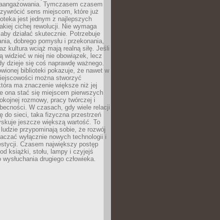
zaangażowania. Tymczasem czasem
zywrócić sens miejscom, które już
lioteka jest jednym z najlepszych
akiej cichej rewolucji. Nie wymaga
 aby działać skutecznie. Potrzebuje
ania, dobrego pomysłu i przekonania,
az kultura wciąż mają realną siłę. Jeśli
ą widzieć w niej nie obowiązek, lecz
dy dzieje się coś naprawdę ważnego.
owionej biblioteki pokazuje, że nawet w
miejscowości można stworzyć
która ma znaczenie większe niż jej
e ona stać się miejscem pierwszych
spokojnej rozmowy, pracy twórczej i
becności. W czasach, gdy wiele relacji
ię do sieci, taka fizyczna przestrzeń
yskuje jeszcze większą wartość. To
j ludzie przypominają sobie, że rozwój
aczać wyłącznie nowych technologii i
estycji. Czasem największy postęp
od książki, stołu, lampy i czyjejś
 wysłuchania drugiego człowieka.