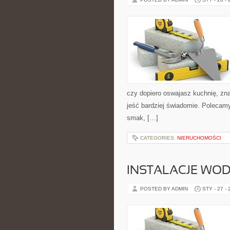
czy dopiero oswajasz kuchnię, zna
jeść bardziej świadomie. Polecamy
smak, […]
CATEGORIES:
NIERUCHOMOŚCI
INSTALACJE WOD
POSTED BY ADMIN
STY - 27 -