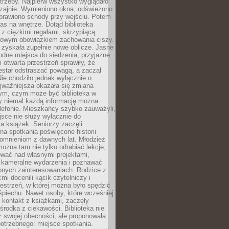
trzeby. Najpierw wszystko wyglądało
zajnie. Wymieniono okna, odświeżono
aprawiono schody przy wejściu. Potem
as na wnętrze. Dotąd biblioteka
ę z ciężkimi regałami, skrzypiącą
urowym obowiązkiem zachowania ciszy.
zyskała zupełnie nowe oblicze. Jasne
odne miejsca do siedzenia, przyjazne
i otwarta przestrzeń sprawiły, że
estał odstraszać powagą, a zaczął
ie chodziło jednak wyłącznie o
jważniejsza okazała się zmiana
tym, czym może być biblioteka w
y niemal każdą informację można
lefonie. Mieszkańcy szybko zauważyli,
sce nie służy wyłącznie do
a książek. Seniorzy zaczęli
na spotkania poświęcone historii
pomnieniom z dawnych lat. Młodzież
można tam nie tylko odrabiać lekcje,
ować nad własnymi projektami,
 kameralne wydarzenia i poznawać
bnych zainteresowaniach. Rodzice z
mi docenili kącik czytelniczy i
estrzeń, w której można było spędzić
piechu. Nawet osoby, które wcześniej
 kontakt z książkami, zaczęły
środka z ciekawości. Biblioteka nie
ż swojej obecności, ale proponowała
otrzebnego: miejsce spotkania.