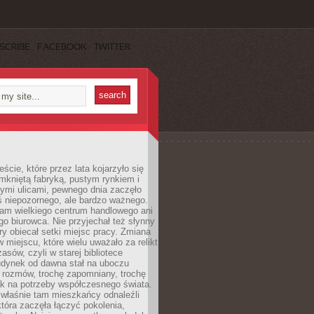
SCRIBE
FACEBOOK
TWITTER
cie, które przez lata kojarzyło się
mkniętą fabryką, pustym rynkiem i
ymi ulicami, pewnego dnia zaczęło
ś niepozornego, ale bardzo ważnego.
tam wielkiego centrum handlowego ani
 biurowca. Nie przyjechał też słynny
óry obiecał setki miejsc pracy. Zmiana
w miejscu, które wielu uważało za relikt
asów, czyli w starej bibliotece
udynek od dawna stał na uboczu
 rozmów, trochę zapomniany, trochę
ak na potrzeby współczesnego świata.
łaśnie tam mieszkańcy odnaleźli
która zaczęła łączyć pokolenia,