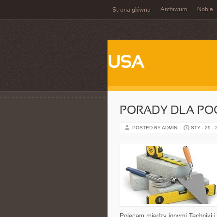
Archiwum
Nobla
Strona główna
USA
PORADY DLA PO
POSTED BY ADMIN
STY - 29 -
Polecam między innymi Techniki i s