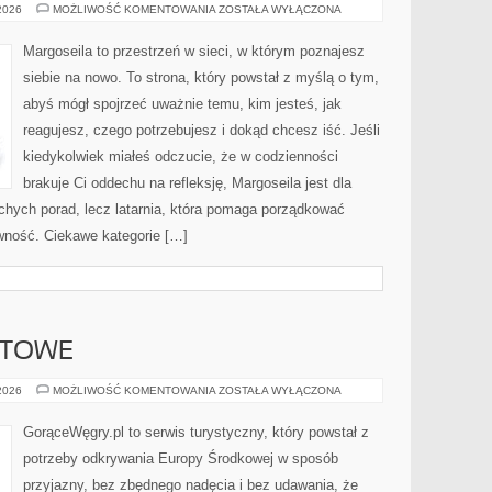
HOROSKOPY
 2026
MOŻLIWOŚĆ KOMENTOWANIA
ZOSTAŁA WYŁĄCZONA
MIESIĘCZNE
Margoseila to przestrzeń w sieci, w którym poznajesz
siebie na nowo. To strona, który powstał z myślą o tym,
abyś mógł spojrzeć uważnie temu, kim jesteś, jak
reagujesz, czego potrzebujesz i dokąd chcesz iść. Jeśli
kiedykolwiek miałeś odczucie, że w codzienności
brakuje Ci oddechu na refleksję, Margoseila jest dla
suchych porad, lecz latarnia, która pomaga porządkować
owność. Ciekawe kategorie […]
ETOWE
PODRÓŻE
 2026
MOŻLIWOŚĆ KOMENTOWANIA
ZOSTAŁA WYŁĄCZONA
BUDŻETOWE
GorąceWęgry.pl to serwis turystyczny, który powstał z
potrzeby odkrywania Europy Środkowej w sposób
przyjazny, bez zbędnego nadęcia i bez udawania, że