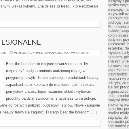
pomysły i po
bardzo zwyc
znymi wskazówkami. Znajdziesz tu treści, które rozbierają
elewację, n
przyszedł cz
kojarzyła si
podłogą i s
Po remoncie 
światło, wyg
kolory ścian 
budynek prz
FESJONALNE
zapraszać. N
estetykę. Na
myślenia o 
KOSMETYKI
 2026
MOŻLIWOŚĆ KOMENTOWANIA
ZOSTAŁA WYŁĄCZONA
PROFESJONALNE
czasach, gd
znaleźć w te
Beat the boredom to miejsce stworzone po to, by
że nowe miej
wypożyczani
rozproszyć nudę i zamienić codzienną rutynę w
przychodzić 
przyjemny nawyk. To baza wiedzy o produktach beauty,
miasta i ws
odkryła, że 
zapachach oraz kolorach do manicure. Jeśli szukasz
ale też prac
pomysłów, chcesz lepiej rozumieć skład i wybierać
organizować
ludzi o podo
produkty bardziej świadomie, znajdziesz tu instrukcje,
małymi dzieć
spokojną prz
ane do różnych potrzeb, budżetów i stylów. Nowe kategorie
czas bez poś
ie beauty łatwo się zagubić. Dlatego Beat the boredom […]
rzadko miały
zaglądać do 
narzucała ju
coś bardzo p