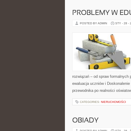
PROBLEMY W ED
POSTED BY ADMIN
STY - 28 -
rozwiązań – od spraw formalnych 
ewaluacja uczniów i Doskonalenie 
przewodnika po realności oświato
CATEGORIES:
NIERUCHOMOŚCI
OBIADY
POSTED BY ADMIN
STY - 28 -