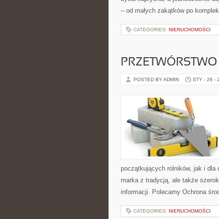
– od małych zakątków po komplek
CATEGORIES:
NIERUCHOMOŚCI
PRZETWÓRSTWO
POSTED BY ADMIN
STY - 26 -
początkujących rolników, jak i dla
marka z tradycją, ale także szero
informacji. Polecamy Ochrona śro
CATEGORIES:
NIERUCHOMOŚCI