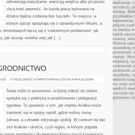
odświeżają mieszkanie, aranżują wnętrza albo po prostu
większego 
wystarczy pr
chcą mieć pewność, że każda praca wykonana na
istnieją. Bib
działce będzie zrobiona bez fuszerki. To miejsce, w
przykładów t
fajerwerków,
którym sprzęt spotykają się z sprawdzonymi trikami, a
jedynie zauf
że wiedza or
ac remontowych łączą się z codziennymi problemami: jak
ludzie zaczn
y, jak usunąć usterkę oraz jak […]
szansę, wte
Historia odn
niewielkiej 
przestrzeń, 
metraż. Moż
inspiracji, 
codziennej o
GRODNICTWO
przeniosło s
wspólnoty z
właśnie tuta
EKOLOGICZNE
 2026
MOŻLIWOŚĆ KOMENTOWANIA
ZOSTAŁA WYŁĄCZONA
OGRODNICTWO
nie musi ozn
wielkich inw
Świat roślin to przestrzeń, w której miłość do zieleni
zaczyna się 
gotowości do
spotyka się z praktyką w projektowaniu i pielęgnacji
ogrodów. To opowieść o tym, jak zwykła działka może
zamienić się w spójny ogród, gdzie rośliny rosną
zdrowo, a człowiek odzyskuje spokój. W centrum tej idei
stoi Kraków i okolice, czyli region, w którym pogoda
je ogrom możliwości do tworzenia klasycznych kompozycji