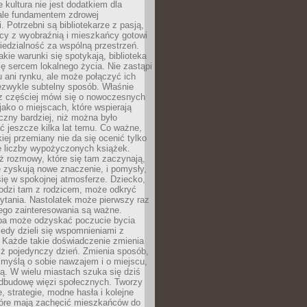
e kultura nie jest dodatkiem dla
ale fundamentem zdrowej
. Potrzebni są bibliotekarze z pasją,
y z wyobraźnią i mieszkańcy gotowi
edzialność za wspólną przestrzeń.
akie warunki się spotykają, biblioteka
ę sercem lokalnego życia. Nie zastąpi
 ani rynku, ale może połączyć ich
ezwykle subtelny sposób. Właśnie
az częściej mówi się o nowoczesnych
 jako o miejscach, które wspierają
czny bardziej, niż można było
 jeszcze kilka lat temu. Co ważne,
iej przemiany nie da się ocenić tylko
e liczby wypożyczonych książek.
eż rozmowy, które się tam zaczynają,
re zyskują nowe znaczenie, i pomysły,
się w spokojnej atmosferze. Dziecko,
hodzi tam z rodzicem, może odkryć
ytania. Nastolatek może pierwszy raz
ego zainteresowania są ważne.
ba może odzyskać poczucie bycia
iedy dzieli się wspomnieniami z
. Każde takie doświadczenie zmienia
iż pojedynczy dzień. Zmienia sposób,
e myślą o sobie nawzajem i o miejscu,
ą. W wielu miastach szuka się dziś
odbudowę więzi społecznych. Tworzy
, strategie, modne hasła i kolejne
tóre mają zachęcić mieszkańców do