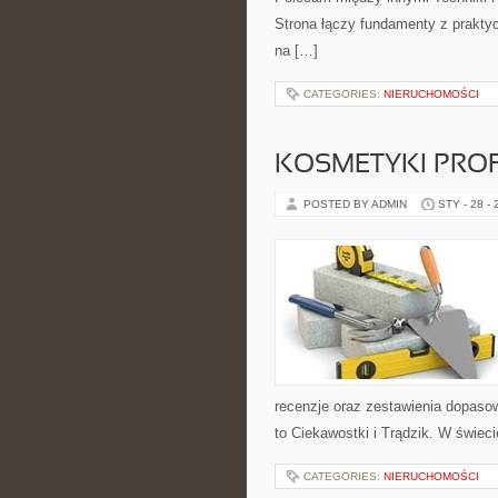
Strona łączy fundamenty z praktyc
na […]
CATEGORIES:
NIERUCHOMOŚCI
KOSMETYKI PRO
POSTED BY ADMIN
STY - 28 -
recenzje oraz zestawienia dopasow
to Ciekawostki i Trądzik. W świec
CATEGORIES:
NIERUCHOMOŚCI