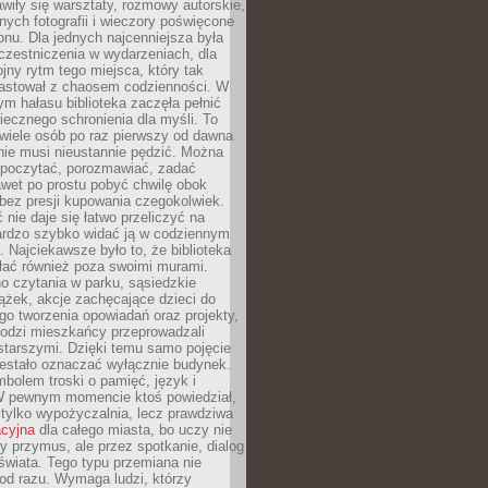
wiły się warsztaty, rozmowy autorskie,
nych fotografii i wieczory poświęcone
ionu. Dla jednych najcenniejsza była
czestniczenia w wydarzeniach, dla
jny rytm tego miejsca, który tak
astował z chaosem codzienności. W
ym hałasu biblioteka zaczęła pełnić
iecznego schronienia dla myśli. To
wiele osób po raz pierwszy od dawna
nie musi nieustannie pędzić. Można
, poczytać, porozmawiać, zadać
awet po prostu pobyć chwilę obok
 bez presji kupowania czegokolwiek.
 nie daje się łatwo przeliczyć na
bardzo szybko widać ją w codziennym
. Najciekawsze było to, że biblioteka
łać również poza swoimi murami.
o czytania w parku, sąsiedzkie
ążek, akcje zachęcające dzieci do
o tworzenia opowiadań oraz projekty,
łodzi mieszkańcy przeprowadzali
starszymi. Dzięki temu samo pojęcie
rzestało oznaczać wyłącznie budynek.
mbolem troski o pamięć, język i
W pewnym momencie ktoś powiedział,
e tylko wypożyczalnia, lecz prawdziwa
acyjna
dla całego miasta, bo uczy nie
y przymus, ale przez spotkanie, dialog
świata. Tego typu przemiana nie
od razu. Wymaga ludzi, którzy