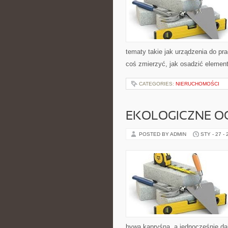
tematy takie jak urządzenia do pr
coś zmierzyć, jak osadzić element
CATEGORIES:
NIERUCHOMOŚCI
EKOLOGICZNE O
POSTED BY ADMIN
STY - 27 -
bywa kapryśna, a jednocześnie da