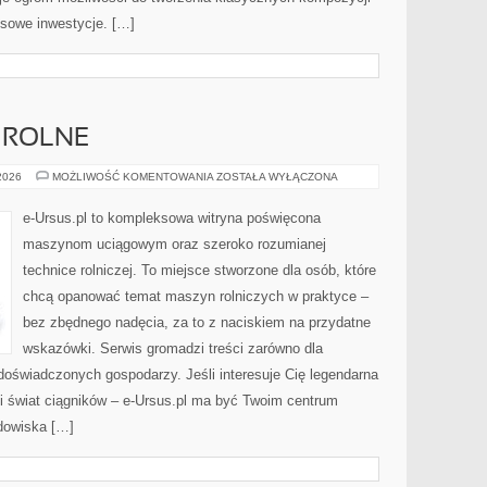
sowe inwestycje. […]
 ROLNE
PRZETWÓRSTWO
 2026
MOŻLIWOŚĆ KOMENTOWANIA
ZOSTAŁA WYŁĄCZONA
ROLNE
e-Ursus.pl to kompleksowa witryna poświęcona
maszynom uciągowym oraz szeroko rozumianej
technice rolniczej. To miejsce stworzone dla osób, które
chcą opanować temat maszyn rolniczych w praktyce –
bez zbędnego nadęcia, za to z naciskiem na przydatne
wskazówki. Serwis gromadzi treści zarówno dla
 doświadczonych gospodarzy. Jeśli interesuje Cię legendarna
ki świat ciągników – e-Ursus.pl ma być Twoim centrum
dowiska […]