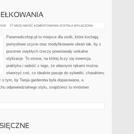
DEŁKOWANIA
PODSTAWY
 2026
MOŻLIWOŚĆ KOMENTOWANIA
ZOSTAŁA WYŁĄCZONA
SZYDEŁKOWANIA
Paramedicshop.pl to miejsce dla osób, które kochają
pomysłowe szycie oraz modyfikowanie ubrań tak, by z
pozornie zwykłych rzeczy powstawały unikalne
stylizacje. To strona, na której liczy się inwencja,
praktyka i radość z tego, że własnymi rękami można
stworzyć coś, co idealnie pasuje do sylwetki, charakteru
z o tym, by Twoja garderoba była dopasowana, a
chu odpowiedzialnego stylu, znajdziesz tu mnóstwo
SIĘCZNE