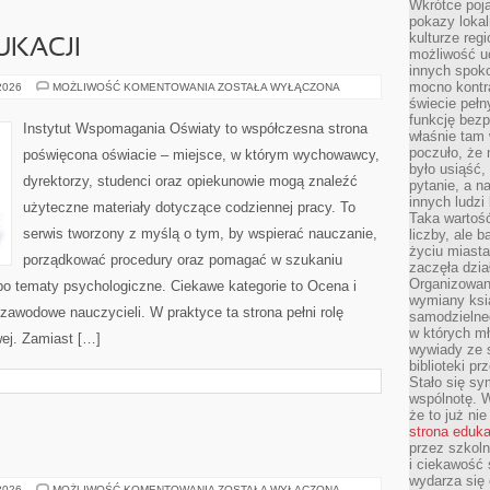
Wkrótce poja
pokazy lokal
kulturze reg
UKACJI
możliwość u
innych spoko
mocno kontr
PROBLEMY
 2026
MOŻLIWOŚĆ KOMENTOWANIA
ZOSTAŁA WYŁĄCZONA
W
świecie pełn
EDUKACJI
funkcję bezp
Instytut Wspomagania Oświaty to współczesna strona
właśnie tam 
poczuło, że 
poświęcona oświacie – miejsce, w którym wychowawcy,
było usiąść
dyrektorzy, studenci oraz opiekunowie mogą znaleźć
pytanie, a n
innych ludzi
użyteczne materiały dotyczące codziennej pracy. To
Taka wartość
serwis tworzony z myślą o tym, by wspierać nauczanie,
liczby, ale 
życiu miasta
porządkować procedury oraz pomagać w szukaniu
zaczęła dzia
Organizowan
po tematy psychologiczne. Ciekawe kategorie to Ocena i
wymiany ksi
zawodowe nauczycieli. W praktyce ta strona pełni rolę
samodzielneg
w których m
wej. Zamiast […]
wywiady ze 
biblioteki p
Stało się sy
wspólnotę. 
że to już ni
strona eduk
przez szkoln
i ciekawość 
wydarza się 
OBIADY
 2026
MOŻLIWOŚĆ KOMENTOWANIA
ZOSTAŁA WYŁĄCZONA