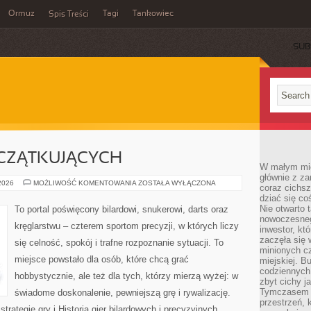
Ormuz
Tagi
Tankowiec
Spis Treści
SUB
CZĄTKUJĄCYCH
W małym mieś
głównie z za
PORADY
 2026
MOŻLIWOŚĆ KOMENTOWANIA
ZOSTAŁA WYŁĄCZONA
coraz cichsz
DLA
dziać się co
POCZĄTKUJĄCYCH
Nie otwarto 
To portal poświęcony bilardowi, snukerowi, darts oraz
nowoczesnego
kręglarstwu – czterem sportom precyzji, w których liczy
inwestor, kt
zaczęła się 
się celność, spokój i trafne rozpoznanie sytuacji. To
minionych cz
miejsce powstało dla osób, które chcą grać
miejskiej. B
codziennych
hobbystycznie, ale też dla tych, którzy mierzą wyżej: w
zbyt cichy j
Tymczasem w
świadome doskonalenie, pewniejszą grę i rywalizację.
przestrzeń, 
trategie gry i Historia gier bilardowych i precyzyjnych.