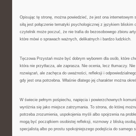
Opisując tę stronę, można powiedzieć, że jest ona internetowym s
siłą jest połączenie tematyki psychologicznej z językiem bliskim 
czytelnik może poczuć, że nie trafia do bezosobowego zbioru arty
które mówi o sprawach ważnych, delikatnych i bardzo ludzkich.
Tęczowa Przystań może być dobrym wyborem dla osób, które chcą
która nie przytłacza, ale zaprasza. Nie ocenia, lecz tłumaczy. N
rozwiązań, ale zachęca do uważności, refleksji i odpowiedzialne
gdy jest ona potrzebna. Właśnie dlatego jej charakter można okreś
W świecie pełnym pośpiechu, napięcia i powierzchownych komun
wyróżnia się jako miejsce zatrzymania. To strona, do której możn
potrzeba zrozumienia, uspokojenia myśli albo spojrzenia na problem
mogą być początkiem osobistej refleksji, rozmowy z bliską osobą,
specjalistą albo po prostu spokojniejszego podejścia do samego s