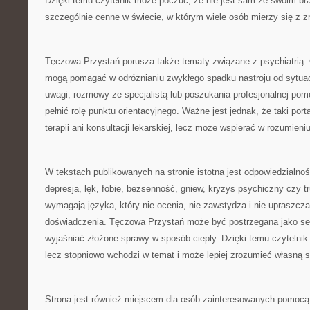
Dzięki temu czytelnik może poczuć, że nie jest sam ze swoim br
szczególnie cenne w świecie, w którym wiele osób mierzy się z
Tęczowa Przystań porusza także tematy związane z psychiatrią.
mogą pomagać w odróżnianiu zwykłego spadku nastroju od sytuac
uwagi, rozmowy ze specjalistą lub poszukania profesjonalnej po
pełnić rolę punktu orientacyjnego. Ważne jest jednak, że taki port
terapii ani konsultacji lekarskiej, lecz może wspierać w rozumieni
W tekstach publikowanych na stronie istotna jest odpowiedzialnoś
depresja, lęk, fobie, bezsenność, gniew, kryzys psychiczny czy t
wymagają języka, który nie ocenia, nie zawstydza i nie upraszcz
doświadczenia. Tęczowa Przystań może być postrzegana jako serw
wyjaśniać złożone sprawy w sposób ciepły. Dzięki temu czytelnik 
lecz stopniowo wchodzi w temat i może lepiej zrozumieć własną s
Strona jest również miejscem dla osób zainteresowanych pomocą 