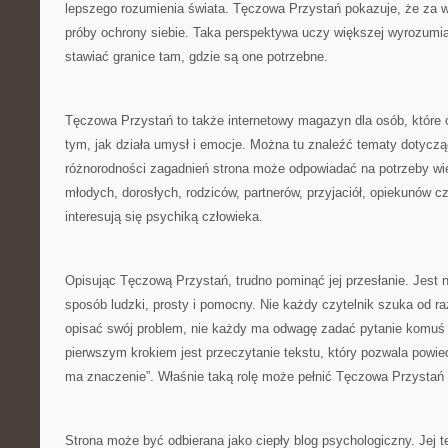
lepszego rozumienia świata. Tęczowa Przystań pokazuje, że za w
próby ochrony siebie. Taka perspektywa uczy większej wyrozumia
stawiać granice tam, gdzie są one potrzebne.
Tęczowa Przystań to także internetowy magazyn dla osób, które 
tym, jak działa umysł i emocje. Można tu znaleźć tematy dotyczą
różnorodności zagadnień strona może odpowiadać na potrzeby wie
młodych, dorosłych, rodziców, partnerów, przyjaciół, opiekunów c
interesują się psychiką człowieka.
Opisując Tęczową Przystań, trudno pominąć jej przesłanie. Jest n
sposób ludzki, prosty i pomocny. Nie każdy czytelnik szuka od raz
opisać swój problem, nie każdy ma odwagę zadać pytanie komuś
pierwszym krokiem jest przeczytanie tekstu, który pozwala powiedz
ma znaczenie”. Właśnie taką rolę może pełnić Tęczowa Przysta
Strona może być odbierana jako ciepły blog psychologiczny. Jej 