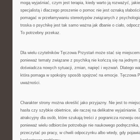
mogą wyjaśniać, czym jest terapia, kiedy warto ją rozważyć, jaki
specjalistą i dlaczego proszenie o pomoc nie jest oznaką słabo
pomagać w przełamywaniu stereotypów związanych z psychologią i
troska o psychikę jest tak samo ważna jak dbanie o ciało, odpocz
To potrzebny przekaz.
Dla wielu czytelników Tęczowa Przystań może stać się miejscem
ponieważ tematy związane z psychiką nie kończą się na jednym p
doświadcza nowych sytuacji, zmian, napięć i wyzwań. Dlatego war
która pomaga w spokojny sposób spojrzeć na emocje. Tęczowa 
uważności.
Charakter strony można określić jako przyjazny. Nie jest to miejs
hasła czy szybkie obietnice, ale raczej na delikatne wyjaśnianie.
atrakcyjny dla osób, które szukają treści z pogranicza rozwoju o
ponieważ wielu odbiorców potrzebuje nie naukowego podręcznika, l
przeczytać po pracy, w chwili odpoczynku albo wtedy, gdy pojawi