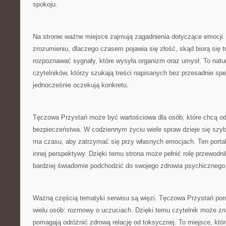
spokoju.
Na stronie ważne miejsce zajmują zagadnienia dotyczące emocji
zrozumieniu, dlaczego czasem pojawia się złość, skąd biorą się tr
rozpoznawać sygnały, które wysyła organizm oraz umysł. To natur
czytelników, którzy szukają treści napisanych bez przesadnie spe
jednocześnie oczekują konkretu.
Tęczowa Przystań może być wartościowa dla osób, które chcą o
bezpieczeństwa. W codziennym życiu wiele spraw dzieje się szyb
ma czasu, aby zatrzymać się przy własnych emocjach. Ten porta
innej perspektywy. Dzięki temu strona może pełnić rolę przewodn
bardziej świadomie podchodzić do swojego zdrowia psychicznego
Ważną częścią tematyki serwisu są więzi. Tęczowa Przystań por
wielu osób: rozmowy o uczuciach. Dzięki temu czytelnik może znal
pomagają odróżnić zdrową relację od toksycznej. To miejsce, któ