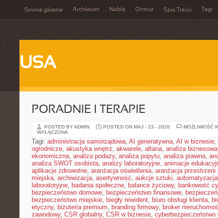
Archiwum
Nobla
Ormuz
Tagi
Strona główna
Spis Treści
USA
PORADNIE I TERAPIE
POSTED BY ADMIN
POSTED ON MAJ - 23 - 2026
MOŻLIWOŚĆ 
WYŁĄCZONA
Tagi:
administracja samorządowa
,
AI generatywna
,
AI w biznesie
,
ogrodnicze
,
akustyka wnętrz
,
akwarele
,
altana
,
analiza biznesowa
ekonomiczna
,
analiza podaży
,
analiza popytu
,
analiza prawna
,
an
analiza SWOT osobista
,
analizy laboratoryjne
,
animacje edukacyj
aplikacje zdrowotne
,
aranżacja oświetlenia
,
aranżacja przestrzeni 
miejska
,
archiwizacja
,
asertywność
,
aukcje sztuki
,
automatyzacj
laboratoryjne
,
badania społeczne
,
balance życiowy
,
bankowość cy
bezpieczeństwo domowe
,
bezpieczeństwo finansowe
,
bezpieczeń
bezpieczeństwo miejskie
,
biegły rewident
,
biuro obsługi klienta
,
bi
etyczny
,
biżuteria premium
,
branding firmowy
,
broker nieruchomoś
zawodowy
,
CSR globalny
,
CSR w biznesie
,
cyberbezpieczeństwo