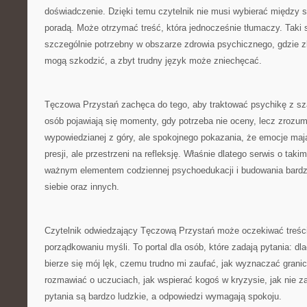
doświadczenie. Dzięki temu czytelnik nie musi wybierać między 
poradą. Może otrzymać treść, która jednocześnie tłumaczy. Taki 
szczególnie potrzebny w obszarze zdrowia psychicznego, gdzie 
mogą szkodzić, a zbyt trudny język może zniechęcać.
Tęczowa Przystań zachęca do tego, aby traktować psychikę z sz
osób pojawiają się momenty, gdy potrzeba nie oceny, lecz zrozum
wypowiedzianej z góry, ale spokojnego pokazania, że emocje maj
presji, ale przestrzeni na refleksję. Właśnie dlatego serwis o tak
ważnym elementem codziennej psychoedukacji i budowania bardz
siebie oraz innych.
Czytelnik odwiedzający Tęczową Przystań może oczekiwać treści
porządkowaniu myśli. To portal dla osób, które zadają pytania: dl
bierze się mój lęk, czemu trudno mi zaufać, jak wyznaczać grani
rozmawiać o uczuciach, jak wspierać kogoś w kryzysie, jak nie zag
pytania są bardzo ludzkie, a odpowiedzi wymagają spokoju.