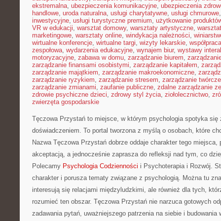
ekstremalna
,
ubezpieczenia komunikacyjne
,
ubezpieczenia zdrow
handlowe
,
uroda naturalna
,
usługi charytatywne
,
usługi chmurowe
inwestycyjne
,
usługi turystyczne premium
,
użytkowanie produktó
VR w edukacji
,
warsztat domowy
,
warsztaty artystyczne
,
warsztat
marketingowe
,
warsztaty online
,
windykacja należności
,
winiarstw
wirtualne konferencje
,
wirtualne targi
,
wizyty lekarskie
,
współpraca
zespołowa
,
wydarzenia edukacyjne
,
wynajem biur
,
wystawy inter
motoryzacyjne
,
zabawa w domu
,
zarządzanie biurem
,
zarządzan
zarządzanie finansami osobistymi
,
zarządzanie kapitałem
,
zarząd
zarządzanie majątkiem
,
zarządzanie makroekonomiczne
,
zarządz
zarządzanie ryzykiem
,
zarządzanie stresem
,
zarządzanie twórcze
zarządzanie zmianami
,
zaufanie publiczne
,
zdalne zarządzanie z
zdrowie psychiczne dzieci
,
zdrowy styl życia
,
ziołolecznictwo
,
zr
zwierzęta gospodarskie
Tęczowa Przystań to miejsce, w którym psychologia spotyka się
doświadczeniem. To portal tworzona z myślą o osobach, które c
Nazwa Tęczowa Przystań dobrze oddaje charakter tego miejsca, p
akceptacją, a jednocześnie zaprasza do refleksji nad tym, co dzie
Polecamy
Psychologia Codzienności
i Psychoterapia i Rozwój. 
charakter i porusza tematy związane z psychologią. Można tu znal
interesują się relacjami międzyludzkimi, ale również dla tych, któ
rozumieć ten obszar. Tęczowa Przystań nie narzuca gotowych od
zadawania pytań, uważniejszego patrzenia na siebie i budowania 