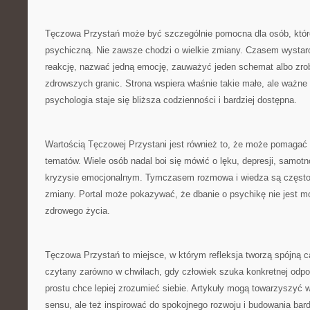
Tęczowa Przystań może być szczególnie pomocna dla osób, któr
psychiczną. Nie zawsze chodzi o wielkie zmiany. Czasem wystarc
reakcję, nazwać jedną emocję, zauważyć jeden schemat albo zrob
zdrowszych granic. Strona wspiera właśnie takie małe, ale ważn
psychologia staje się bliższa codzienności i bardziej dostępna.
Wartością Tęczowej Przystani jest również to, że może pomagać
tematów. Wiele osób nadal boi się mówić o lęku, depresji, samot
kryzysie emocjonalnym. Tymczasem rozmowa i wiedza są często
zmiany. Portal może pokazywać, że dbanie o psychikę nie jest m
zdrowego życia.
Tęczowa Przystań to miejsce, w którym refleksja tworzą spójną 
czytany zarówno w chwilach, gdy człowiek szuka konkretnej odpow
prostu chce lepiej zrozumieć siebie. Artykuły mogą towarzyszy
sensu, ale też inspirować do spokojnego rozwoju i budowania bar