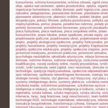
konsumenta
,
ochrona konsumentów
,
ochrona zdrowia
,
ogród zim
oleje
,
opieka nad seniorami
,
opieka przedszkolna
,
optyka
,
organi
organizacje humanitarne
,
ozdoby domowe
,
parki logistyczne
,
pasi
naturalna
,
pielęgniarstwo
,
piwowarstwo domowe
,
planowanie emer
planowanie urbanistyczne
,
płatności mobilne
,
podatki lokalne
,
pod
ekspedycyjne
,
pokazy filmowe
,
polityka przestrzenna
,
polityka s
międzynarodowa
,
pomoc prawna
,
poradnictwo rodzinne
,
porady p
portrety biznesowe
,
pośrednictwo biznesowe
,
pożyczki pozabank
praca hybrydowa
,
praca naukowa
,
praca zespołowa online
,
prawo 
konsumenckie
,
prawo lokalne
,
prawo spadkowe
,
private equity
,
pr
projektowanie graficzne
,
projektowanie ubrań
,
projektowanie wnętr
wnętrz
,
projekty ekologiczne społeczne
,
projekty funkcjonalne
,
pr
projekty humanitarne
,
projekty inwestycyjne
,
projekty krajobrazow
projekty społeczne edukacyjne
,
projekty społeczne miejskie
,
prze
przestrzeń kreatywna
,
przestrzeń publiczna
,
przestrzeń wirtualna
psychologia nastolatków
,
rękodzieło artystyczne
,
relacje bizneso
domowe
,
rodzinne finanse
,
rodzinne inwestycje
,
rozliczenia poda
kwalifikacyjne
,
rozwój osobisty online
,
rozwój przywództwa
,
rynek
sztuki
,
rynki surowców
,
seed capital
,
sieci neuronowe
,
skincare ro
technologie
,
spedycja międzynarodowa
,
społeczna odpowiedzialn
spot reklamowy
,
spotkania networkingowe biznesowe
,
startupy te
strategie rozwoju miasta
,
styl glamour
,
styl klasyczny
,
styl pracy 
systemy inteligentnego domu
,
systemy płatnicze
,
szkolenia mene
szkolenia twarde
,
szkolnictwo podstawowe
,
szkolnictwo wyższe
,
inteligencja w edukacji
,
sztuczna inteligencja w kulturze
,
sztuka c
regionalna
,
sztuka ludowa
,
sztuka negocjacji
,
sztuka uliczna
,
szt
internecie
,
taras
,
targi branżowe
,
targi nieruchomości
,
team buildi
technologie AGD
,
technologie materiałowe
,
telemedycyna
,
teleme
transakcje bezgotówkowe
,
transformacja cyfrowa
,
transport auto
transport luksusowy
,
transport miejski
,
transport publiczny
,
trend 