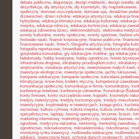
debata publiczna
,
degustacje
,
design meblarski
,
design światła
,
d
dezynfekcja
,
diy artystyczne
,
diy kosmetyki
,
diy majsterkowanie
,
społeczny
,
domowe oszczędzanie
,
domowe spa
,
doradztwo poda
drzewnictwo
,
dzieci szkolne
,
edukacja artystyczna
,
edukacja fina
hybrydowa
,
edukacja klimatyczna
,
edukacja kulturowa
,
edukacja
miejska
,
edukacja rolnicza
,
edukacja techniczna
,
edukacja zawo
edukacja zdrowotna dzieci
,
elektromobilność
,
elektronika medycz
eventy kulturalne
,
eventy społeczne
,
eventy sportowe
,
fashion sh
festiwale nauki
,
finanse korporacyjne
,
finanse publiczne
,
finansow
finansowanie nauki
,
fintech
,
fotografia artystyczna
,
fotografia kuli
fotografia reportażowa
,
fotowoltaika materiały
,
fundusze inkubacyj
gospodarka komunalna
,
gry edukacyjne mobilne
,
gry edukacyjne o
hebdomada
,
hobby kreatywne
,
hobby ogrodnicze
,
hotele bizneso
infrastruktura drogowa
,
inkubatory przedsiębiorczości
,
inkubatory 
wnętrzarskie
,
instalacje artystyczne
,
inwestowanie małych kwot
,
inwestycje ekologiczne
,
inwestycje społeczne
,
jachty luksusowe
,
kampanie edukacyjne
,
kampanie społeczne
,
kancelaria podatkow
klimatyzacja
,
know-how
,
kodeks etyczny
,
kompetencje zawodowe
komunikacja społeczna
,
komunikacja w firmie
,
komunikatory
,
kon
konferencje hotelowe
,
konferencje zdrowotne
,
Konstrukcje Budow
konto firmowe
,
konto oszczędnościowe
,
kopiarki
,
kosmetyki natur
kredyty inwestycyjne
,
kredyty konsumpcyjne
,
kredyty mieszkani
inwestycyjne
,
kryptowaluty w inwestycjach
,
księga gości
,
kuchni
sezonowa
,
kultura cyfrowa
,
kultura miejska
,
kultura online
,
kultur
specjalistyczne
,
laptopy
,
leasing operacyjny
,
leczenie
,
liceum
,
lot
marketing internetowy
,
marketing polityczny
,
materiały biurowe
,
me
ogrodowe
,
medycyna naturalna
,
mentoring
,
mentoring zawodowy
,
ogrodnictwo
,
mikroekonomia
,
mikroelektronika
,
mikrofinanse
,
mod
monitoring rynku inwestycji
,
multimedia edukacyjne
,
multimedia ku
edukacji
,
nowoczesne biuro
,
ochrona danych osobowych
,
ochrona