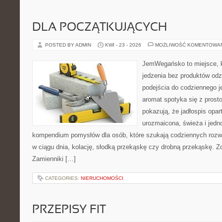
DLA POCZĄTKUJĄCYCH
POSTED BY ADMIN
KWI - 23 - 2026
MOŻLIWOŚĆ KOMENTOWA
JemWegańsko to miejsce, kt
jedzenia bez produktów od
podejścia do codziennego je
aromat spotyka się z prosto
pokazują, że jadłospis opar
urozmaicona, świeża i jedn
kompendium pomysłów dla osób, które szukają codziennych rozwi
w ciągu dnia, kolację, słodką przekąskę czy drobną przekąskę. Z
Zamienniki […]
CATEGORIES:
NIERUCHOMOŚCI
PRZEPISY FIT