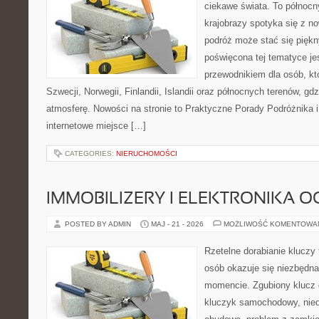
ciekawe świata. To północn
krajobrazy spotyka się z n
podróż może stać się pięk
poświęcona tej tematyce j
przewodnikiem dla osób, któ
Szwecji, Norwegii, Finlandii, Islandii oraz północnych terenów, gd
atmosferę. Nowości na stronie to Praktyczne Porady Podróżnika i 
internetowe miejsce […]
CATEGORIES:
NIERUCHOMOŚCI
IMMOBILIZERY I ELEKTRONIKA 
POSTED BY ADMIN
MAJ - 21 - 2026
MOŻLIWOŚĆ KOMENTOWA
Rzetelne dorabianie kluczy t
osób okazuje się niezbędn
momencie. Zgubiony klucz 
kluczyk samochodowy, niedz