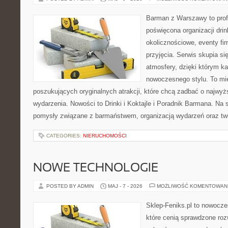
Barman z Warszawy to profe
poświęcona organizacji dri
okolicznościowe, eventy fi
przyjęcia. Serwis skupia si
atmosfery, dzięki którym k
nowoczesnego stylu. To mi
poszukujących oryginalnych atrakcji, które chcą zadbać o najw
wydarzenia. Nowości to Drinki i Koktajle i Poradnik Barmana. Na
pomysły związane z barmaństwem, organizacją wydarzeń oraz t
CATEGORIES:
NIERUCHOMOŚCI
NOWE TECHNOLOGIE
POSTED BY ADMIN
MAJ - 7 - 2026
MOŻLIWOŚĆ KOMENTOWAN
Sklep-Feniks.pl to nowocze
które cenią sprawdzone roz