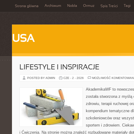
Archiwum
Nobla
Ormuz
Tagi
Strona główna
Spis Treści
USA
LIFESTYLE I INSPIRACJE
POSTED BY ADMIN
CZE - 2 - 2026
MOŻLIWOŚĆ KOMENTOWAN
AkademikaWF to nowoczesna
została stworzona z myślą 
zdrowiu, terapii ruchowej o
kompendium tematyczne dla
szkoleniowców oraz wszyst
sportem i zdrowiem. Ciekaw
i Ćwiczenia. Na stronie można znaleźć rozbudowane materiały dot