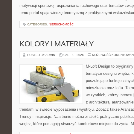
motywacji sportowej, usprawniania ruchowego oraz tematów związ
temu portal spaja wiedzę teoretyczną z praktycznymi wskazówka
CATEGORIES:
NIERUCHOMOŚCI
KOLORY I MATERIAŁY
POSTED BY ADMIN
CZE - 1 - 2026
MOŻLIWOŚĆ KOMENTOWAN
M-Loft Design to oryginaln
tematyce designu wnętrz, kt
poszukujące funkcjonalnyc
mieszkania oraz loftu. To m
wszystkich, którzy interes
z architekturą, aranżowani
trendami w świecie wyposażenia i wystroju. Zobacz także Aranżacj
Trendy i inspiracje. Na stronie można znaleźć praktyczne publi
wnętrz, które pomagają stworzyć komfortowe miejsce do życia. M