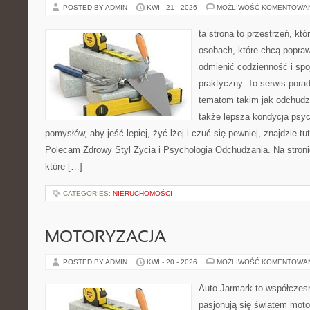
POSTED BY ADMIN
KWI - 21 - 2026
MOŻLIWOŚĆ KOMENTOWA
ta strona to przestrzeń, kt
osobach, które chcą popra
odmienić codzienność i spo
praktyczny. To serwis por
tematom takim jak odchudza
także lepsza kondycja psyc
pomysłów, aby jeść lepiej, żyć lżej i czuć się pewniej, znajdzie tu
Polecam Zdrowy Styl Życia i Psychologia Odchudzania. Na stroni
które […]
CATEGORIES:
NIERUCHOMOŚCI
MOTORYZACJA
POSTED BY ADMIN
KWI - 20 - 2026
MOŻLIWOŚĆ KOMENTOWA
Auto Jarmark to współczesn
pasjonują się światem moto