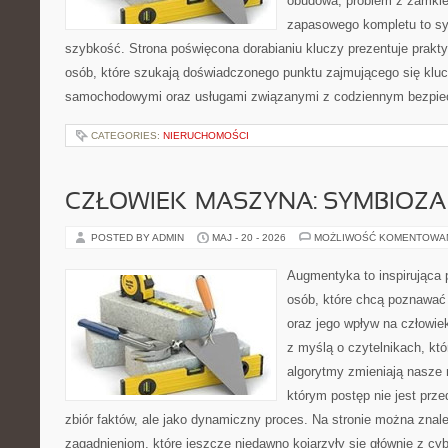
obudowa, problem z zamkie
zapasowego kompletu to syt
szybkość. Strona poświęcona dorabianiu kluczy prezentuje prakt
osób, które szukają doświadczonego punktu zajmującego się klu
samochodowymi oraz usługami związanymi z codziennym bezpie
CATEGORIES:
NIERUCHOMOŚCI
CZŁOWIEK–MASZYNA: SYMBIOZA
POSTED BY ADMIN
MAJ - 20 - 2026
MOŻLIWOŚĆ KOMENTOWA
Augmentyka to inspirująca p
osób, które chcą poznawać ś
oraz jego wpływ na człowie
z myślą o czytelnikach, któr
algorytmy zmieniają nasze 
którym postęp nie jest prz
zbiór faktów, ale jako dynamiczny proces. Na stronie można zna
zagadnieniom, które jeszcze niedawno kojarzyły się głównie z cy