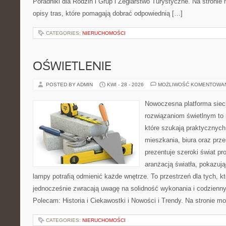
Poradniki dla Rodzin i Grup i Żeglarstwo Turystyczne. Na stroni
opisy tras, które pomagają dobrać odpowiednią […]
CATEGORIES:
NIERUCHOMOŚCI
OŚWIETLENIE
POSTED BY ADMIN
KWI - 28 - 2026
MOŻLIWOŚĆ KOMENTOWA
Nowoczesna platforma sie
rozwiązaniom świetlnym to 
które szukają praktycznych 
mieszkania, biura oraz prz
prezentuje szeroki świat p
aranżacją światła, pokazuj
lampy potrafią odmienić każde wnętrze. To przestrzeń dla tych, kt
jednocześnie zwracają uwagę na solidność wykonania i codzienny
Polecam: Historia i Ciekawostki i Nowości i Trendy. Na stronie m
CATEGORIES:
NIERUCHOMOŚCI