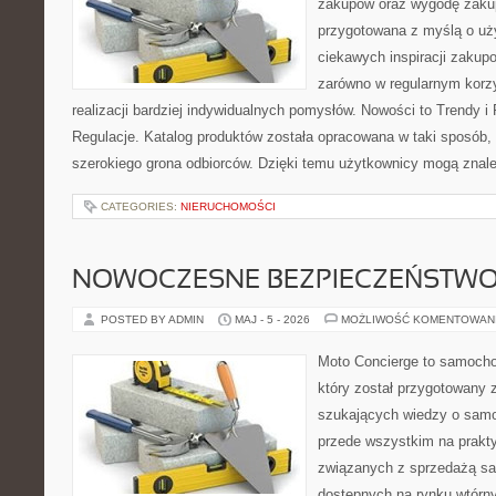
zakupów oraz wygodę zakup
przygotowana z myślą o uż
ciekawych inspiracji zakup
zarówno w regularnym korzy
realizacji bardziej indywidualnych pomysłów. Nowości to Trendy i 
Regulacje. Katalog produktów została opracowana w taki sposób,
szerokiego grona odbiorców. Dzięki temu użytkownicy mogą znal
CATEGORIES:
NIERUCHOMOŚCI
NOWOCZESNE BEZPIECZEŃSTW
POSTED BY ADMIN
MAJ - 5 - 2026
MOŻLIWOŚĆ KOMENTOWAN
Moto Concierge to samocho
który został przygotowany 
szukających wiedzy o samo
przede wszystkim na prakt
związanych z sprzedażą s
dostępnych na rynku wtórn