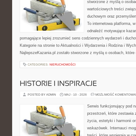
stworzone z myślą o osobac
wartościowych treści związ
duchowym oraz przemyśleni
To internetowa platforma, w
odnaleźć motywujące kazan
pomagające lepiej zrozumieć sens codziennych wydarzeń i duch
Kategorie na stronie to Aktualności i Wydarzenia i Rodzina i Wyc
NajlepszeKazania.pl zostało stworzone z myślą o osobach, które 
CATEGORIES:
NIERUCHOMOŚCI
HISTORIE I INSPIRACJE
POSTED BY ADMIN
MAJ - 10 - 2026
MOŻLIWOŚĆ KOMENTOWA
Serwis funkcjonujący pod 
przestrzeń, które zestawia 
życia, estetyki i harmonii 
wskazówek. Internauci mogą
treści, które wspierają w 