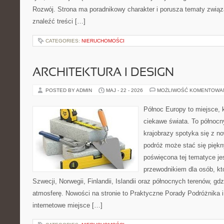
Rozwój. Strona ma poradnikowy charakter i porusza tematy związ
znaleźć treści […]
CATEGORIES:
NIERUCHOMOŚCI
ARCHITEKTURA I DESIGN
POSTED BY ADMIN
MAJ - 22 - 2026
MOŻLIWOŚĆ KOMENTOWA
Północ Europy to miejsce, k
ciekawe świata. To północn
krajobrazy spotyka się z n
podróż może stać się pięk
poświęcona tej tematyce j
przewodnikiem dla osób, któ
Szwecji, Norwegii, Finlandii, Islandii oraz północnych terenów, gd
atmosferę. Nowości na stronie to Praktyczne Porady Podróżnika i 
internetowe miejsce […]