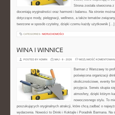
Strona została stworzona z
doceniają oryginalności oraz harmonii i balansu. Na stronie można
dotyczące mody, pielęgnacji, wellness, a także tematów związan
tworzone w sposób czytelny, dzięki czemu każdy użytkownik […]
CATEGORIES:
NIERUCHOMOŚCI
WINA I WINNICE
POSTED BY ADMIN
MAJ - 9 - 2026
MOŻLIWOŚĆ KOMENTOWAN
Barman z Warszawy to profe
poświęcona organizacji dri
okolicznościowe, eventy fi
przyjęcia. Serwis skupia si
atmosfery, dzięki którym k
nowoczesnego stylu. To mi
poszukujących oryginalnych atrakcji, które chcą zadbać o najw
wydarzenia. Nowości to Drinki i Koktajle i Poradnik Barmana. Na