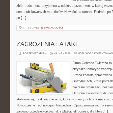
zbiór treści, lecz przyjemna w odbiorze przestrzeń, w której ważn
sens publikowanych materiałów. Nowości na stronie: Podróże po 
po […]
CATEGORIES:
NIERUCHOMOŚCI
ZAGROŻENIA I ATAKI
POSTED BY ADMIN
MAJ - 1 - 2026
MOŻLIWOŚĆ KOMENTOWAN
Firma Ochrona Twierdza to s
przybliża tematyce zabezp
Strona została opracowana 
i instytucjach, które potrz
zakresie organizacji bezp
Ochrona Twierdza budzi po
stabilnością, czyli wartościami, które w branży ochrony mają sz
Nowoczesne Technologie i Narzędzia i Oprogramowanie. To serwi
zarówno przedsiębiorców, jak i właścicieli posesji, dla których […]