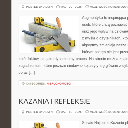
POSTED BY ADMIN
MAJ - 20 - 2026
MOŻLIWOŚĆ KOMENTOWA
Augmentyka to inspirująca p
osób, które chcą poznawać ś
oraz jego wpływ na człowie
z myślą o czytelnikach, któr
algorytmy zmieniają nasze 
którym postęp nie jest prz
zbiór faktów, ale jako dynamiczny proces. Na stronie można zna
zagadnieniom, które jeszcze niedawno kojarzyły się głównie z cy
coraz […]
CATEGORIES:
NIERUCHOMOŚCI
KAZANIA I REFLEKSJE
POSTED BY ADMIN
MAJ - 10 - 2026
MOŻLIWOŚĆ KOMENTOWA
Serwis NajlepszeKazania.p