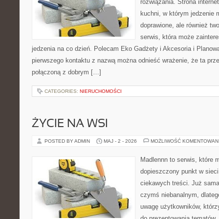
rozwiązania. Strona interne
kuchni, w którym jedzenie m
doprawione, ale również tw
serwis, która może zainter
jedzenia na co dzień. Polecam Eko Gadżety i Akcesoria i Planow
pierwszego kontaktu z nazwą można odnieść wrażenie, że ta prze
połączoną z dobrym […]
CATEGORIES:
NIERUCHOMOŚCI
ŻYCIE NA WSI
POSTED BY ADMIN
MAJ - 2 - 2026
MOŻLIWOŚĆ KOMENTOWAN
Madlennn to serwis, które 
dopieszczony punkt w sieci
ciekawych treści. Już sama
czymś niebanalnym, dlateg
uwagę użytkowników, którzy
do prezentowania tematów. 