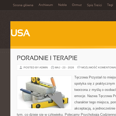
Archiwum
Nobla
Ormuz
Tagi
Strona główna
Spis Treści
USA
PORADNIE I TERAPIE
POSTED BY ADMIN
MAJ - 23 - 2026
MOŻLIWOŚĆ KOMENTOWA
Tęczowa Przystań to miejs
spotyka się z praktycznym 
tworzona z myślą o osobac
emocje. Nazwa Tęczowa Pr
charakter tego miejsca, pon
akceptacją, a jednocześnie 
tym, co dzieje się w człowieku. Polecamy Psychologia Codziennoś