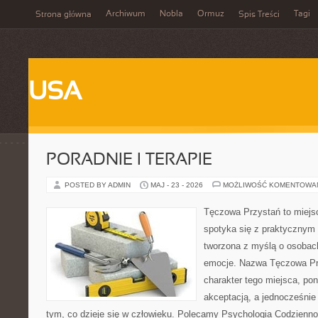
Archiwum
Nobla
Ormuz
Tagi
Strona główna
Spis Treści
USA
PORADNIE I TERAPIE
POSTED BY ADMIN
MAJ - 23 - 2026
MOŻLIWOŚĆ KOMENTOWA
Tęczowa Przystań to miejs
spotyka się z praktycznym 
tworzona z myślą o osobac
emocje. Nazwa Tęczowa Pr
charakter tego miejsca, pon
akceptacją, a jednocześnie 
tym, co dzieje się w człowieku. Polecamy Psychologia Codziennoś