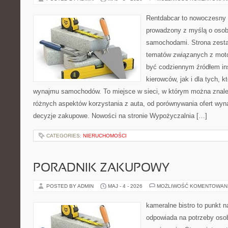
Rentdabcar to nowoczesny 
prowadzony z myślą o osoba
samochodami. Strona zesta
tematów związanych z moto
być codziennym źródłem ins
kierowców, jak i dla tych, k
wynajmu samochodów. To miejsce w sieci, w którym można znal
różnych aspektów korzystania z auta, od porównywania ofert wyn
decyzje zakupowe. Nowości na stronie Wypożyczalnia […]
CATEGORIES:
NIERUCHOMOŚCI
PORADNIK ZAKUPOWY
POSTED BY ADMIN
MAJ - 4 - 2026
MOŻLIWOŚĆ KOMENTOWAN
kameralne bistro to punkt n
odpowiada na potrzeby os