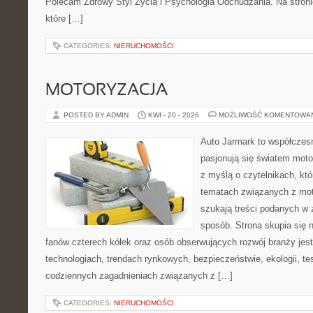
Polecam Zdrowy Styl Życia i Psychologia Odchudzania. Na stroni
które […]
CATEGORIES:
NIERUCHOMOŚCI
MOTORYZACJA
POSTED BY ADMIN
KWI - 20 - 2026
MOŻLIWOŚĆ KOMENTOWA
Auto Jarmark to współczesn
pasjonują się światem moto
z myślą o czytelnikach, kt
tematach związanych z mot
szukają treści podanych w 
sposób. Strona skupia się 
fanów czterech kółek oraz osób obserwujących rozwój branży je
technologiach, trendach rynkowych, bezpieczeństwie, ekologii, t
codziennych zagadnieniach związanych z […]
CATEGORIES:
NIERUCHOMOŚCI