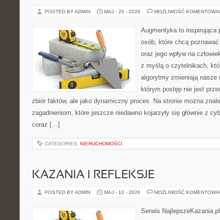
POSTED BY ADMIN
MAJ - 20 - 2026
MOŻLIWOŚĆ KOMENTOWA
Augmentyka to inspirująca p
osób, które chcą poznawać ś
oraz jego wpływ na człowie
z myślą o czytelnikach, któr
algorytmy zmieniają nasze 
którym postęp nie jest prz
zbiór faktów, ale jako dynamiczny proces. Na stronie można zna
zagadnieniom, które jeszcze niedawno kojarzyły się głównie z cy
coraz […]
CATEGORIES:
NIERUCHOMOŚCI
KAZANIA I REFLEKSJE
POSTED BY ADMIN
MAJ - 10 - 2026
MOŻLIWOŚĆ KOMENTOWA
Serwis NajlepszeKazania.p