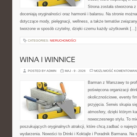
Strona została stworzona z
doceniają oryginalności oraz harmonii i balansu. Na stronie można
dotyczące mody, pielęgnacji, wellness, a także tematów związan
tworzone w sposób czytelny, dzięki czemu każdy użytkownik […]
CATEGORIES:
NIERUCHOMOŚCI
WINA I WINNICE
POSTED BY ADMIN
MAJ - 9 - 2026
MOŻLIWOŚĆ KOMENTOWAN
Barman z Warszawy to profe
poświęcona organizacji dri
okolicznościowe, eventy fi
przyjęcia. Serwis skupia si
atmosfery, dzięki którym k
nowoczesnego stylu. To mi
poszukujących oryginalnych atrakcji, które chcą zadbać o najw
wydarzenia. Nowości to Drinki i Koktajle i Poradnik Barmana. Na