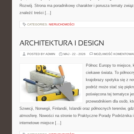
Rozwój. Strona ma poradnikowy charakter i porusza tematy związ
znaleźć treści […]
CATEGORIES:
NIERUCHOMOŚCI
ARCHITEKTURA I DESIGN
POSTED BY ADMIN
MAJ - 22 - 2026
MOŻLIWOŚĆ KOMENTOWA
Północ Europy to miejsce, k
ciekawe świata. To północn
krajobrazy spotyka się z n
podróż może stać się pięk
poświęcona tej tematyce j
przewodnikiem dla osób, któ
Szwecji, Norwegii, Finlandii, Islandii oraz północnych terenów, gd
atmosferę. Nowości na stronie to Praktyczne Porady Podróżnika i 
internetowe miejsce […]