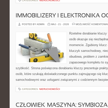
CATEGORIES:
NIERUCHOMOŚCI
IMMOBILIZERY I ELEKTRONIKA 
POSTED BY ADMIN
MAJ - 21 - 2026
MOŻLIWOŚĆ KOMENTOWA
Rzetelne dorabianie kluczy t
osób okazuje się niezbędn
momencie. Zgubiony klucz 
kluczyk samochodowy, niedz
obudowa, problem z zamkie
zapasowego kompletu to syt
szybkość. Strona poświęcona dorabianiu kluczy prezentuje prakt
osób, które szukają doświadczonego punktu zajmującego się klu
samochodowymi oraz usługami związanymi z codziennym bezpie
CATEGORIES:
NIERUCHOMOŚCI
CZŁOWIEK–MASZYNA: SYMBIOZA