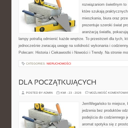
rozwiązaniom świetlnym to 
które szukają praktycznych 
mieszkania, biura oraz prz
prezentuje szeroki świat p
aranżacją światła, pokazuj
lampy potrafią odmienić każde wnętrze. To przestrzeń dla tych, kt
jednocześnie zwracają uwagę na solidność wykonania i codzienny
Polecam: Historia i Ciekawostki i Nowości i Trendy. Na stronie m
CATEGORIES:
NIERUCHOMOŚCI
DLA POCZĄTKUJĄCYCH
POSTED BY ADMIN
KWI - 23 - 2026
MOŻLIWOŚĆ KOMENTOWA
JemWegańsko to miejsce, kt
jedzenia bez produktów od
podejścia do codziennego je
aromat spotyka się z prosto