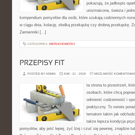
pokazują, że jadłospis opar
urozmaicona, świeża i jedn
kompendium pomysłów dla osób, które szukają codziennych rozwi
w ciągu dnia, kolację, słodką przekąskę czy drobną przekąskę. Z
Zamienniki […]
CATEGORIES:
NIERUCHOMOŚCI
PRZEPISY FIT
POSTED BY ADMIN
KWI - 21 - 2026
MOŻLIWOŚĆ KOMENTOWA
ta strona to przestrzeń, kt
osobach, które chcą popra
odmienić codzienność i spo
praktyczny. To serwis por
tematom takim jak odchudza
także lepsza kondycja psyc
pomysłów, aby jeść lepiej, żyć lżej i czuć się pewniej, znajdzie tu