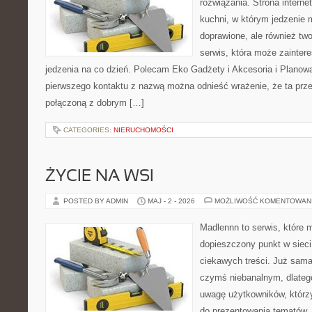
rozwiązania. Strona interne
kuchni, w którym jedzenie m
doprawione, ale również tw
serwis, która może zainter
jedzenia na co dzień. Polecam Eko Gadżety i Akcesoria i Planow
pierwszego kontaktu z nazwą można odnieść wrażenie, że ta prze
połączoną z dobrym […]
CATEGORIES:
NIERUCHOMOŚCI
ŻYCIE NA WSI
POSTED BY ADMIN
MAJ - 2 - 2026
MOŻLIWOŚĆ KOMENTOWAN
Madlennn to serwis, które 
dopieszczony punkt w sieci
ciekawych treści. Już sama
czymś niebanalnym, dlateg
uwagę użytkowników, którzy
do prezentowania tematów. 