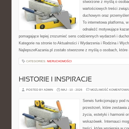
stworzone z myślą o osobac
wartościowych treści związ
duchowym oraz przemyśleni
To internetowa platforma, w
odnaleźć motywujące kazan
pomagające lepiej zrozumieć sens codziennych wydarzeń i duch
Kategorie na stronie to Aktualności i Wydarzenia i Rodzina i Wyc
NajlepszeKazania.pl zostało stworzone z myślą o osobach, które 
CATEGORIES:
NIERUCHOMOŚCI
HISTORIE I INSPIRACJE
POSTED BY ADMIN
MAJ - 10 - 2026
MOŻLIWOŚĆ KOMENTOWA
Serwis funkcjonujący pod 
przestrzeń, które zestawia 
życia, estetyki i harmonii 
wskazówek. Internauci mogą
treści, które wspierają w 