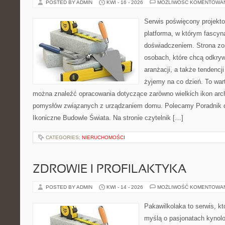
POSTED BY ADMIN
KWI - 16 - 2026
MOŻLIWOŚĆ KOMENTOWA
Serwis poświęcony projekto
platforma, w którym fascyn
doświadczeniem. Strona zo
osobach, które chcą odkrywa
aranżacji, a także tendencj
żyjemy na co dzień. To war
można znaleźć opracowania dotyczące zarówno wielkich ikon archi
pomysłów związanych z urządzaniem domu. Polecamy Poradnik dla
Ikoniczne Budowle Świata. Na stronie czytelnik […]
CATEGORIES:
NIERUCHOMOŚCI
ZDROWIE I PROFILAKTYKA
POSTED BY ADMIN
KWI - 14 - 2026
MOŻLIWOŚĆ KOMENTOWA
Pakawilkolaka to serwis, kt
myślą o pasjonatach kynolo