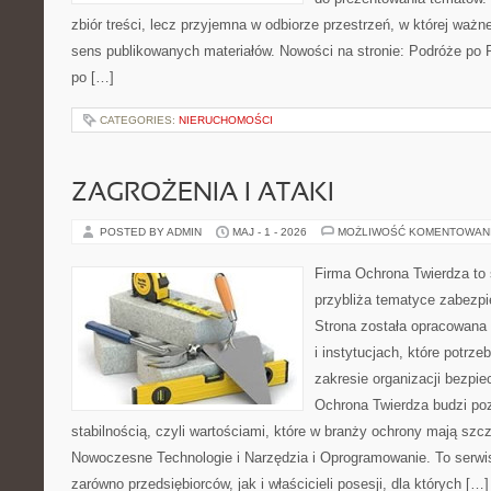
zbiór treści, lecz przyjemna w odbiorze przestrzeń, w której ważn
sens publikowanych materiałów. Nowości na stronie: Podróże po 
po […]
CATEGORIES:
NIERUCHOMOŚCI
ZAGROŻENIA I ATAKI
POSTED BY ADMIN
MAJ - 1 - 2026
MOŻLIWOŚĆ KOMENTOWAN
Firma Ochrona Twierdza to s
przybliża tematyce zabezp
Strona została opracowana 
i instytucjach, które potrz
zakresie organizacji bezp
Ochrona Twierdza budzi po
stabilnością, czyli wartościami, które w branży ochrony mają sz
Nowoczesne Technologie i Narzędzia i Oprogramowanie. To serwi
zarówno przedsiębiorców, jak i właścicieli posesji, dla których […]