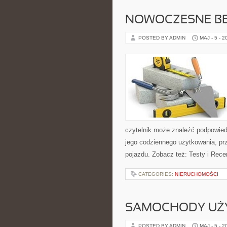
NOWOCZESNE BE
POSTED BY ADMIN
MAJ - 5 - 2
czytelnik może znaleźć podpowied
jego codziennego użytkowania, pr
pojazdu. Zobacz też: Testy i Rece
CATEGORIES:
NIERUCHOMOŚCI
SAMOCHODY UŻ
POSTED BY ADMIN
MAJ - 5 - 2