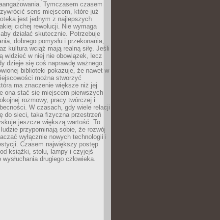
zaangażowania. Tymczasem czasem
zywrócić sens miejscom, które już
lioteka jest jednym z najlepszych
akiej cichej rewolucji. Nie wymaga
 aby działać skutecznie. Potrzebuje
ania, dobrego pomysłu i przekonania,
az kultura wciąż mają realną siłę. Jeśli
ą widzieć w niej nie obowiązek, lecz
dy dzieje się coś naprawdę ważnego.
owionej biblioteki pokazuje, że nawet w
miejscowości można stworzyć
która ma znaczenie większe niż jej
e ona stać się miejscem pierwszych
spokojnej rozmowy, pracy twórczej i
becności. W czasach, gdy wiele relacji
ię do sieci, taka fizyczna przestrzeń
yskuje jeszcze większą wartość. To
j ludzie przypominają sobie, że rozwój
aczać wyłącznie nowych technologii i
estycji. Czasem największy postęp
od książki, stołu, lampy i czyjejś
 wysłuchania drugiego człowieka.