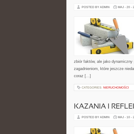
POSTED BY ADMIN
MAJ - 20 -
zbiór faktów, ale jako dynamiczn
zagadnieniom, które jeszcze nieda
coraz […]
CATEGORIES:
NIERUCHOMOŚCI
KAZANIA I REFLE
POSTED BY ADMIN
MAJ - 10 -