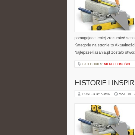
pomagające lepiej zrozumieć sen
Kategorie na stronie to Aktualnoś
NajlepszeKazania.pl zostało stwor
CATEGORIES:
NIERUCHOMOŚCI
HISTORIE I INSPI
POSTED BY ADMIN
MAJ - 10 -