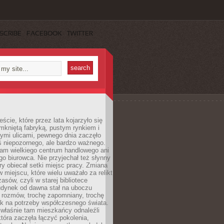
SCRIBE
FACEBOOK
TWITTER
cie, które przez lata kojarzyło się
mkniętą fabryką, pustym rynkiem i
ymi ulicami, pewnego dnia zaczęło
ś niepozornego, ale bardzo ważnego.
tam wielkiego centrum handlowego ani
 biurowca. Nie przyjechał też słynny
óry obiecał setki miejsc pracy. Zmiana
w miejscu, które wielu uważało za relikt
asów, czyli w starej bibliotece
udynek od dawna stał na uboczu
 rozmów, trochę zapomniany, trochę
ak na potrzeby współczesnego świata.
łaśnie tam mieszkańcy odnaleźli
która zaczęła łączyć pokolenia,