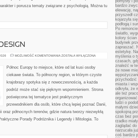
pomysły i po
bardzo zwyc
arakter i porusza tematy związane z psychologią. Można tu
elewację, n
przyszedł cz
kojarzyła si
podłogą i s
Po remoncie 
światło, wyg
kolory ścian 
budynek prz
 DESIGN
zapraszać. N
estetykę. Na
ARCHITEKTURA
 2026
MOŻLIWOŚĆ KOMENTOWANIA
ZOSTAŁA WYŁĄCZONA
myślenia o 
I
czasach, gd
DESIGN
znaleźć w te
Północ Europy to miejsce, które od lat kusi osoby
że nowe miej
ciekawe świata. To północny region, w którym czyste
wypożyczani
przychodzić 
krajobrazy spotyka się z nowoczesnością, a każda
miasta i ws
odkryła, że 
podróż może stać się pięknym wspomnieniem. Strona
ale też prac
poświęcona tej tematyce jest praktycznym
organizować
ludzi o podo
przewodnikiem dla osób, które chcą lepiej poznać Danii,
małymi dzieć
ndii oraz północnych terenów, gdzie natura tworzy niezwykłą
spokojną prz
czas bez poś
Praktyczne Porady Podróżnika i Legendy i Mitologia. To
rzadko miały
zaglądać do 
narzucała ju
coś bardzo p