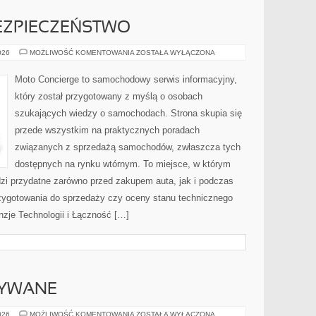
ZPIECZEŃSTWO
NOWOCZESNE
026
MOŻLIWOŚĆ KOMENTOWANIA
ZOSTAŁA WYŁĄCZONA
BEZPIECZEŃSTWO
Moto Concierge to samochodowy serwis informacyjny,
który został przygotowany z myślą o osobach
szukających wiedzy o samochodach. Strona skupia się
przede wszystkim na praktycznych poradach
związanych z sprzedażą samochodów, zwłaszcza tych
dostępnych na rynku wtórnym. To miejsce, w którym
zi przydatne zarówno przed zakupem auta, jak i podczas
zygotowania do sprzedaży czy oceny stanu technicznego
nzje Technologii i Łączność […]
YWANE
SAMOCHODY
026
MOŻLIWOŚĆ KOMENTOWANIA
ZOSTAŁA WYŁĄCZONA