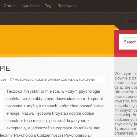
Ormuz
Tagi
Tankowiec
Spis Treści
SUB
PIE
W małym mieś
głównie z za
PORADNIE
 2026
MOŻLIWOŚĆ KOMENTOWANIA
ZOSTAŁA WYŁĄCZONA
coraz cichsz
I
TERAPIE
dziać się co
Tęczowa Przystań to miejsce, w którym psychologia
Nie otwarto 
nowoczesnego
spotyka się z praktycznym doświadczeniem. To portal
inwestor, kt
zaczęła się 
tworzona z myślą o osobach, które chcą poznać swoje
minionych cz
emocje. Nazwa Tęczowa Przystań dobrze oddaje
miejskiej. B
codziennych
charakter tego miejsca, ponieważ kojarzy się z
zbyt cichy j
akceptacją, a jednocześnie zaprasza do refleksji nad
Tymczasem w
przestrzeń, 
olecamy Psychologia Codzienności i Psychoterapia i