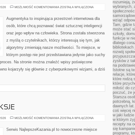
rozumieją, ż
wybranych, 
CZŁOWIEK–
 2026
MOŻLIWOŚĆ KOMENTOWANIA
ZOSTAŁA WYŁĄCZONA
MASZYNA:
społeczności
SYMBIOZA
samorządowc
Augmentyka to inspirująca przestrzeń internetowa dla
wziąć odpowi
Tam, gdzie t
osób, które chcą poznawać świat sztucznej inteligencji
może stać si
oraz jego wpływ na człowieka. Strona została stworzona
szkoły, domu
funkcje w ni
z myślą o czytelnikach, którzy interesują się tym, jak
dlatego cor
bibliotekach
algorytmy zmieniają nasze możliwości. To miejsce, w
rozwój społe
którym postęp nie jest przedstawiana jedynie jako suchy
przypuszczać
zysków z tak
y proces. Na stronie można znaleźć wpisy poświęcone
na podstawi
wno kojarzyły się głównie z cyberpunkowymi wizjami, a dziś
Istotne są t
relacje, któ
które rodzą 
które przyc
miłość do cz
poczuć, że j
Starsza oso
potrzebną, k
dawnych lat
KSJE
coś więcej n
w jaki ludzi
KAZANIA
 2026
MOŻLIWOŚĆ KOMENTOWANIA
ZOSTAŁA WYŁĄCZONA
w którym żyj
I
recepty na 
REFLEKSJE
się kampanie
Serwis NajlepszeKazania.pl to nowoczesne miejsce
programy, k