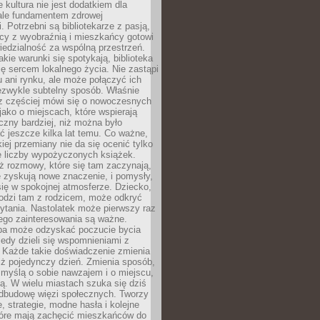
e kultura nie jest dodatkiem dla
ale fundamentem zdrowej
. Potrzebni są bibliotekarze z pasją,
y z wyobraźnią i mieszkańcy gotowi
edzialność za wspólną przestrzeń.
akie warunki się spotykają, biblioteka
ę sercem lokalnego życia. Nie zastąpi
 ani rynku, ale może połączyć ich
ezwykle subtelny sposób. Właśnie
az częściej mówi się o nowoczesnych
 jako o miejscach, które wspierają
czny bardziej, niż można było
 jeszcze kilka lat temu. Co ważne,
iej przemiany nie da się ocenić tylko
e liczby wypożyczonych książek.
eż rozmowy, które się tam zaczynają,
re zyskują nowe znaczenie, i pomysły,
się w spokojnej atmosferze. Dziecko,
hodzi tam z rodzicem, może odkryć
ytania. Nastolatek może pierwszy raz
ego zainteresowania są ważne.
ba może odzyskać poczucie bycia
iedy dzieli się wspomnieniami z
. Każde takie doświadczenie zmienia
iż pojedynczy dzień. Zmienia sposób,
e myślą o sobie nawzajem i o miejscu,
ą. W wielu miastach szuka się dziś
odbudowę więzi społecznych. Tworzy
, strategie, modne hasła i kolejne
tóre mają zachęcić mieszkańców do