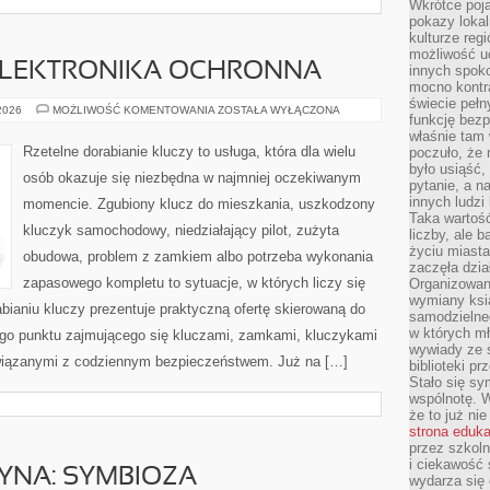
Wkrótce poja
pokazy lokal
kulturze reg
możliwość u
 ELEKTRONIKA OCHRONNA
innych spoko
mocno kontr
świecie pełn
IMMOBILIZERY
 2026
MOŻLIWOŚĆ KOMENTOWANIA
ZOSTAŁA WYŁĄCZONA
funkcję bezp
I
ELEKTRONIKA
właśnie tam 
OCHRONNA
Rzetelne dorabianie kluczy to usługa, która dla wielu
poczuło, że 
było usiąść
osób okazuje się niezbędna w najmniej oczekiwanym
pytanie, a n
innych ludzi
momencie. Zgubiony klucz do mieszkania, uszkodzony
Taka wartość
kluczyk samochodowy, niedziałający pilot, zużyta
liczby, ale 
życiu miasta
obudowa, problem z zamkiem albo potrzeba wykonania
zaczęła dzia
zapasowego kompletu to sytuacje, w których liczy się
Organizowan
wymiany ksi
ianiu kluczy prezentuje praktyczną ofertę skierowaną do
samodzielneg
w których m
go punktu zajmującego się kluczami, zamkami, kluczykami
wywiady ze 
iązanymi z codziennym bezpieczeństwem. Już na […]
biblioteki p
Stało się sy
wspólnotę. 
że to już ni
strona eduk
przez szkoln
i ciekawość 
YNA: SYMBIOZA
wydarza się 