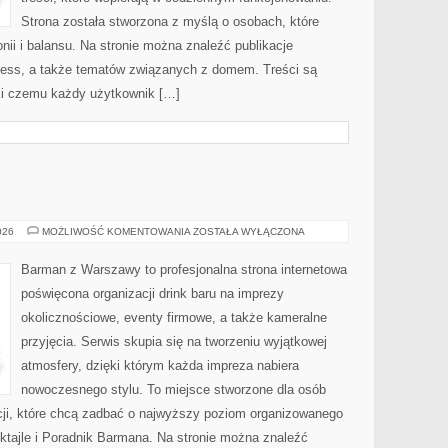
Strona została stworzona z myślą o osobach, które
nii i balansu. Na stronie można znaleźć publikacje
lness, a także tematów związanych z domem. Treści są
ki czemu każdy użytkownik […]
WINA
026
MOŻLIWOŚĆ KOMENTOWANIA
ZOSTAŁA WYŁĄCZONA
I
WINNICE
Barman z Warszawy to profesjonalna strona internetowa
poświęcona organizacji drink baru na imprezy
okolicznościowe, eventy firmowe, a także kameralne
przyjęcia. Serwis skupia się na tworzeniu wyjątkowej
atmosfery, dzięki którym każda impreza nabiera
nowoczesnego stylu. To miejsce stworzone dla osób
cji, które chcą zadbać o najwyższy poziom organizowanego
oktajle i Poradnik Barmana. Na stronie można znaleźć