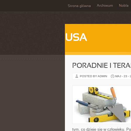
Archiwum
Nobla
Strona główna
USA
PORADNIE I TERA
POSTED BY ADMIN
MAJ - 23 -
tym, co dzieje się w człowieku. P