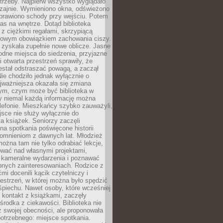
trzeby. Najpierw wszystko wyglądało
zajnie. Wymieniono okna, odświeżono
aprawiono schody przy wejściu. Potem
as na wnętrze. Dotąd biblioteka
ę z ciężkimi regałami, skrzypiącą
urowym obowiązkiem zachowania ciszy.
zyskała zupełnie nowe oblicze. Jasne
odne miejsca do siedzenia, przyjazne
i otwarta przestrzeń sprawiły, że
estał odstraszać powagą, a zaczął
ie chodziło jednak wyłącznie o
jważniejsza okazała się zmiana
tym, czym może być biblioteka w
y niemal każdą informację można
lefonie. Mieszkańcy szybko zauważyli,
sce nie służy wyłącznie do
a książek. Seniorzy zaczęli
na spotkania poświęcone historii
pomnieniom z dawnych lat. Młodzież
można tam nie tylko odrabiać lekcje,
ować nad własnymi projektami,
 kameralne wydarzenia i poznawać
bnych zainteresowaniach. Rodzice z
mi docenili kącik czytelniczy i
estrzeń, w której można było spędzić
piechu. Nawet osoby, które wcześniej
 kontakt z książkami, zaczęły
środka z ciekawości. Biblioteka nie
ż swojej obecności, ale proponowała
otrzebnego: miejsce spotkania.