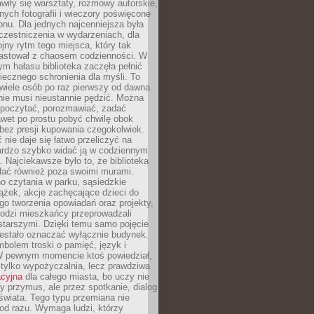
wiły się warsztaty, rozmowy autorskie,
nych fotografii i wieczory poświęcone
ionu. Dla jednych najcenniejsza była
czestniczenia w wydarzeniach, dla
jny rytm tego miejsca, który tak
astował z chaosem codzienności. W
ym hałasu biblioteka zaczęła pełnić
iecznego schronienia dla myśli. To
wiele osób po raz pierwszy od dawna
nie musi nieustannie pędzić. Można
, poczytać, porozmawiać, zadać
awet po prostu pobyć chwilę obok
 bez presji kupowania czegokolwiek.
 nie daje się łatwo przeliczyć na
bardzo szybko widać ją w codziennym
. Najciekawsze było to, że biblioteka
łać również poza swoimi murami.
o czytania w parku, sąsiedzkie
ążek, akcje zachęcające dzieci do
o tworzenia opowiadań oraz projekty,
łodzi mieszkańcy przeprowadzali
starszymi. Dzięki temu samo pojęcie
rzestało oznaczać wyłącznie budynek.
mbolem troski o pamięć, język i
W pewnym momencie ktoś powiedział,
e tylko wypożyczalnia, lecz prawdziwa
acyjna
dla całego miasta, bo uczy nie
y przymus, ale przez spotkanie, dialog
świata. Tego typu przemiana nie
od razu. Wymaga ludzi, którzy