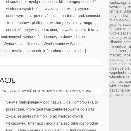
stworzone z myślą o osobach, które pragną odnaleźć
większego 
wystarczy pr
wartościowych treści związanych z wiarą, życiem
istnieją. Bib
duchowym oraz przemyśleniami na temat codzienności.
przykładów t
fajerwerków,
To internetowa platforma, w której czytelnicy mogą
jedynie zauf
że wiedza or
odnaleźć motywujące kazania, rozważania oraz teksty
ludzie zaczn
s codziennych wydarzeń i duchowych doświadczeń.
szansę, wte
Historia odn
ci i Wydarzenia i Rodzina i Wychowanie w Wierze.
niewielkiej 
zone z myślą o osobach, które chcą regularnie […]
przestrzeń, 
metraż. Moż
inspiracji, 
codziennej o
przeniosło s
wspólnoty z
właśnie tuta
RACJE
nie musi ozn
wielkich inw
zaczyna się 
HISTORIE
 2026
MOŻLIWOŚĆ KOMENTOWANIA
ZOSTAŁA WYŁĄCZONA
I
gotowości do
INSPIRACJE
Serwis funkcjonujący pod nazwą Olga Komorowska to
przestrzeń, które zestawia zainteresowanie do stylu
życia, estetyki i harmonii oraz wartościowych
wskazówek. Internauci mogą znaleźć tutaj różnorodne
treści, które wspierają w codziennym funkcjonowaniu.