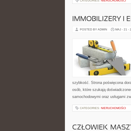
CATEGORIES:
NIERUCHOMOŚCI
IMMOBILIZERY I
POSTED BY ADMIN
MAJ - 21 -
szybkość. Strona poświęcona dorab
osób, które szukają doświadczone
samochodowymi oraz usługami zw
CATEGORIES:
NIERUCHOMOŚCI
CZŁOWIEK–MASZ