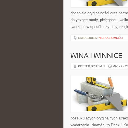
doceniają oryginalności oraz harmo
dotyczące mody, pielęgnacji, wel
tworzone w sposób czytelny, dzię
CATEGORIES:
NIERUCHOMOŚCI
WINA I WINNICE
POSTED BY ADMIN
MAJ - 9 - 2
poszukujących oryginalnych atrak
wydarzenia. Nowości to Drinki i K