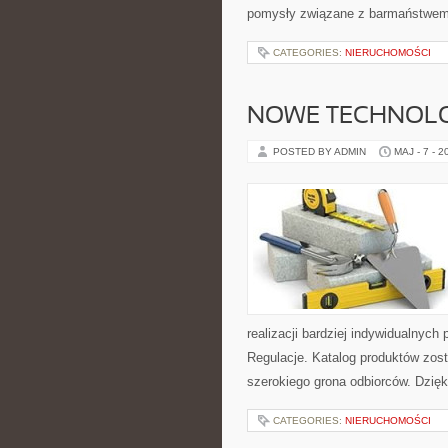
pomysły związane z barmaństwem,
CATEGORIES:
NIERUCHOMOŚCI
NOWE TECHNOLO
POSTED BY ADMIN
MAJ - 7 - 2
realizacji bardziej indywidualnych
Regulacje. Katalog produktów zos
szerokiego grona odbiorców. Dzię
CATEGORIES:
NIERUCHOMOŚCI