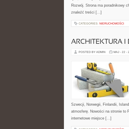
Rozwój. Strona ma poradnikowy ch
znaleźć treści […]
CATEGORIES:
NIERUCHOMOŚCI
ARCHITEKTURA I
POSTED BY ADMIN
MAJ - 22 -
Szwecji, Norwegii, Finlandii, Isla
atmosferę. Nowości na stronie to 
internetowe miejsce […]