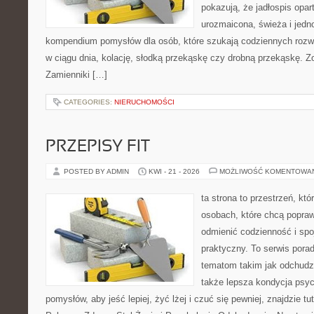
pokazują, że jadłospis opar
urozmaicona, świeża i jedn
kompendium pomysłów dla osób, które szukają codziennych rozwi
w ciągu dnia, kolację, słodką przekąskę czy drobną przekąskę. Z
Zamienniki […]
CATEGORIES:
NIERUCHOMOŚCI
PRZEPISY FIT
POSTED BY ADMIN
KWI - 21 - 2026
MOŻLIWOŚĆ KOMENTOWA
ta strona to przestrzeń, kt
osobach, które chcą popra
odmienić codzienność i spo
praktyczny. To serwis por
tematom takim jak odchudza
także lepsza kondycja psyc
pomysłów, aby jeść lepiej, żyć lżej i czuć się pewniej, znajdzie tu