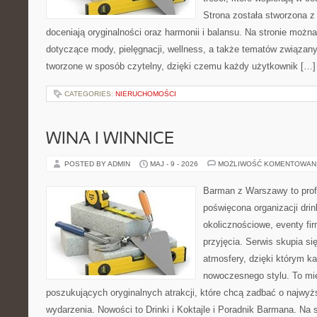
Strona została stworzona z
doceniają oryginalności oraz harmonii i balansu. Na stronie można
dotyczące mody, pielęgnacji, wellness, a także tematów związan
tworzone w sposób czytelny, dzięki czemu każdy użytkownik […]
CATEGORIES:
NIERUCHOMOŚCI
WINA I WINNICE
POSTED BY ADMIN
MAJ - 9 - 2026
MOŻLIWOŚĆ KOMENTOWAN
Barman z Warszawy to profe
poświęcona organizacji dri
okolicznościowe, eventy fi
przyjęcia. Serwis skupia si
atmosfery, dzięki którym k
nowoczesnego stylu. To mi
poszukujących oryginalnych atrakcji, które chcą zadbać o najw
wydarzenia. Nowości to Drinki i Koktajle i Poradnik Barmana. Na