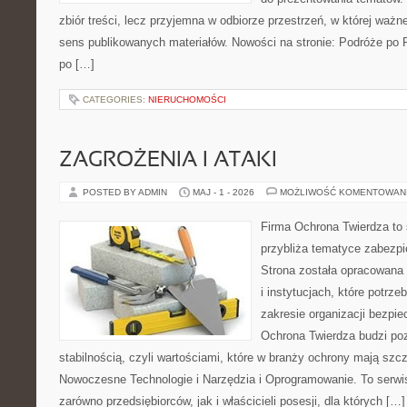
zbiór treści, lecz przyjemna w odbiorze przestrzeń, w której ważn
sens publikowanych materiałów. Nowości na stronie: Podróże po 
po […]
CATEGORIES:
NIERUCHOMOŚCI
ZAGROŻENIA I ATAKI
POSTED BY ADMIN
MAJ - 1 - 2026
MOŻLIWOŚĆ KOMENTOWAN
Firma Ochrona Twierdza to s
przybliża tematyce zabezp
Strona została opracowana 
i instytucjach, które potrz
zakresie organizacji bezp
Ochrona Twierdza budzi po
stabilnością, czyli wartościami, które w branży ochrony mają sz
Nowoczesne Technologie i Narzędzia i Oprogramowanie. To serwi
zarówno przedsiębiorców, jak i właścicieli posesji, dla których […]