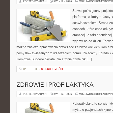
POSTED BY ADMIN
KWI - 16 - 2026
MOŻLIWOŚĆ KOMENTOWA
Serwis poświęcony projekto
platforma, w którym fascyn
doświadczeniem. Strona zo
osobach, które chcą odkrywa
aranżacji, a także tendencj
żyjemy na co dzień. To war
można znaleźć opracowania dotyczące zarówno wielkich ikon archi
pomysłów związanych z urządzaniem domu. Polecamy Poradnik dla
Ikoniczne Budowle Świata. Na stronie czytelnik […]
CATEGORIES:
NIERUCHOMOŚCI
ZDROWIE I PROFILAKTYKA
POSTED BY ADMIN
KWI - 14 - 2026
MOŻLIWOŚĆ KOMENTOWA
Pakawilkolaka to serwis, kt
myślą o pasjonatach kynolo