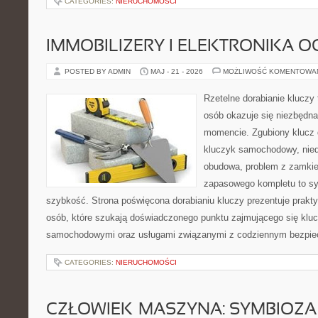
CATEGORIES:
NIERUCHOMOŚCI
IMMOBILIZERY I ELEKTRONIKA 
POSTED BY ADMIN
MAJ - 21 - 2026
MOŻLIWOŚĆ KOMENTOWA
Rzetelne dorabianie kluczy t
osób okazuje się niezbędn
momencie. Zgubiony klucz 
kluczyk samochodowy, niedz
obudowa, problem z zamkie
zapasowego kompletu to syt
szybkość. Strona poświęcona dorabianiu kluczy prezentuje prakt
osób, które szukają doświadczonego punktu zajmującego się klu
samochodowymi oraz usługami związanymi z codziennym bezpie
CATEGORIES:
NIERUCHOMOŚCI
CZŁOWIEK–MASZYNA: SYMBIOZA