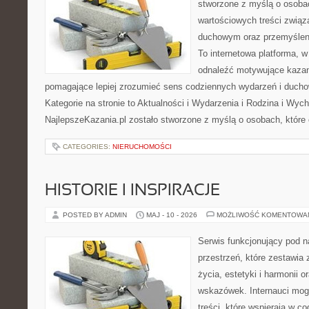
stworzone z myślą o osobac
wartościowych treści związ
duchowym oraz przemyśleni
To internetowa platforma, w
odnaleźć motywujące kazan
pomagające lepiej zrozumieć sens codziennych wydarzeń i duch
Kategorie na stronie to Aktualności i Wydarzenia i Rodzina i Wyc
NajlepszeKazania.pl zostało stworzone z myślą o osobach, które 
CATEGORIES:
NIERUCHOMOŚCI
HISTORIE I INSPIRACJE
POSTED BY ADMIN
MAJ - 10 - 2026
MOŻLIWOŚĆ KOMENTOWA
Serwis funkcjonujący pod 
przestrzeń, które zestawia 
życia, estetyki i harmonii 
wskazówek. Internauci mogą
treści, które wspierają w 