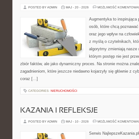
POSTED BY ADMIN
MAJ - 20 - 2026
MOŻLIWOŚĆ KOMENTOWA
Augmentyka to inspirująca p
osób, które chcą poznawać ś
oraz jego wpływ na człowie
z myślą o czytelnikach, któr
algorytmy zmieniają nasze 
którym postęp nie jest prz
zbiór faktów, ale jako dynamiczny proces. Na stronie można zna
zagadnieniom, które jeszcze niedawno kojarzyły się głównie z cy
coraz […]
CATEGORIES:
NIERUCHOMOŚCI
KAZANIA I REFLEKSJE
POSTED BY ADMIN
MAJ - 10 - 2026
MOŻLIWOŚĆ KOMENTOWA
Serwis NajlepszeKazania.p