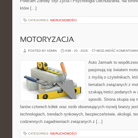
Polecam Zdrowy Styl Życia i Psychologia Odchudzania. Na stroni
które […]
CATEGORIES:
NIERUCHOMOŚCI
MOTORYZACJA
POSTED BY ADMIN
KWI - 20 - 2026
MOŻLIWOŚĆ KOMENTOWA
Auto Jarmark to współczesn
pasjonują się światem moto
z myślą o czytelnikach, kt
tematach związanych z mot
szukają treści podanych w 
sposób. Strona skupia się 
fanów czterech kółek oraz osób obserwujących rozwój branży je
technologiach, trendach rynkowych, bezpieczeństwie, ekologii, t
codziennych zagadnieniach związanych z […]
CATEGORIES:
NIERUCHOMOŚCI