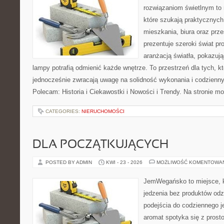
rozwiązaniom świetlnym to 
które szukają praktycznych 
mieszkania, biura oraz prz
prezentuje szeroki świat p
aranżacją światła, pokazuj
lampy potrafią odmienić każde wnętrze. To przestrzeń dla tych, kt
jednocześnie zwracają uwagę na solidność wykonania i codzienny
Polecam: Historia i Ciekawostki i Nowości i Trendy. Na stronie m
CATEGORIES:
NIERUCHOMOŚCI
DLA POCZĄTKUJĄCYCH
POSTED BY ADMIN
KWI - 23 - 2026
MOŻLIWOŚĆ KOMENTOWA
JemWegańsko to miejsce, kt
jedzenia bez produktów od
podejścia do codziennego je
aromat spotyka się z prosto