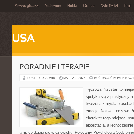
Archiwum
Nobla
Ormuz
Tagi
Strona główna
Spis Treści
USA
PORADNIE I TERAPIE
POSTED BY ADMIN
MAJ - 23 - 2026
MOŻLIWOŚĆ KOMENTOWA
Tęczowa Przystań to miejs
spotyka się z praktycznym 
tworzona z myślą o osobac
emocje. Nazwa Tęczowa Pr
charakter tego miejsca, pon
akceptacją, a jednocześnie 
tym, co dzieje się w człowieku. Polecamy Psychologia Codziennoś