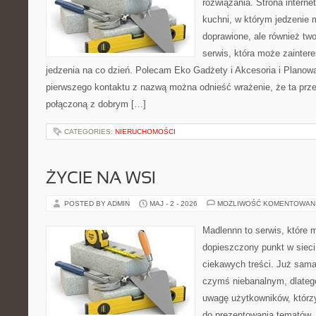
rozwiązania. Strona interne
kuchni, w którym jedzenie m
doprawione, ale również tw
serwis, która może zainter
jedzenia na co dzień. Polecam Eko Gadżety i Akcesoria i Planow
pierwszego kontaktu z nazwą można odnieść wrażenie, że ta prze
połączoną z dobrym […]
CATEGORIES:
NIERUCHOMOŚCI
ŻYCIE NA WSI
POSTED BY ADMIN
MAJ - 2 - 2026
MOŻLIWOŚĆ KOMENTOWAN
Madlennn to serwis, które 
dopieszczony punkt w sieci
ciekawych treści. Już sama
czymś niebanalnym, dlateg
uwagę użytkowników, którzy
do prezentowania tematów. 