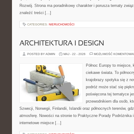
Rozwój. Strona ma poradnikowy charakter i porusza tematy związ
znaleźć treści […]
CATEGORIES:
NIERUCHOMOŚCI
ARCHITEKTURA I DESIGN
POSTED BY ADMIN
MAJ - 22 - 2026
MOŻLIWOŚĆ KOMENTOWA
Północ Europy to miejsce, k
ciekawe świata. To północn
krajobrazy spotyka się z n
podróż może stać się pięk
poświęcona tej tematyce j
przewodnikiem dla osób, któ
Szwecji, Norwegii, Finlandii, Islandii oraz północnych terenów, gd
atmosferę. Nowości na stronie to Praktyczne Porady Podróżnika i 
internetowe miejsce […]