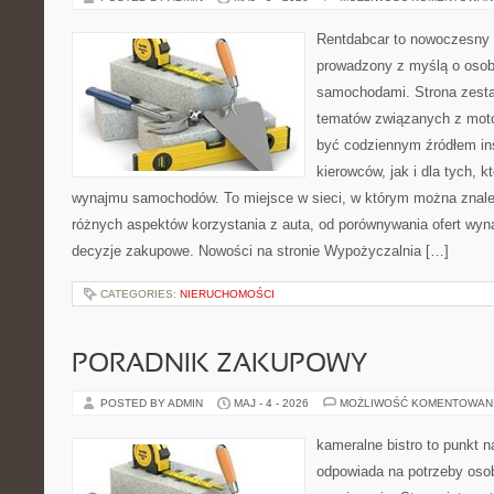
Rentdabcar to nowoczesny 
prowadzony z myślą o osoba
samochodami. Strona zesta
tematów związanych z moto
być codziennym źródłem ins
kierowców, jak i dla tych, k
wynajmu samochodów. To miejsce w sieci, w którym można znal
różnych aspektów korzystania z auta, od porównywania ofert wyn
decyzje zakupowe. Nowości na stronie Wypożyczalnia […]
CATEGORIES:
NIERUCHOMOŚCI
PORADNIK ZAKUPOWY
POSTED BY ADMIN
MAJ - 4 - 2026
MOŻLIWOŚĆ KOMENTOWAN
kameralne bistro to punkt n
odpowiada na potrzeby os