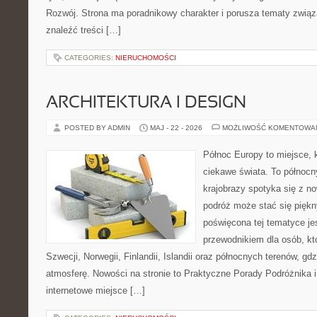
Rozwój. Strona ma poradnikowy charakter i porusza tematy związ
znaleźć treści […]
CATEGORIES:
NIERUCHOMOŚCI
ARCHITEKTURA I DESIGN
POSTED BY ADMIN
MAJ - 22 - 2026
MOŻLIWOŚĆ KOMENTOWA
Północ Europy to miejsce, k
ciekawe świata. To północn
krajobrazy spotyka się z n
podróż może stać się pięk
poświęcona tej tematyce j
przewodnikiem dla osób, któ
Szwecji, Norwegii, Finlandii, Islandii oraz północnych terenów, gd
atmosferę. Nowości na stronie to Praktyczne Porady Podróżnika i 
internetowe miejsce […]