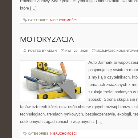
Polecam Zdrowy Styl Życia i Psychologia Odchudzania. Na stroni
które […]
CATEGORIES:
NIERUCHOMOŚCI
MOTORYZACJA
POSTED BY ADMIN
KWI - 20 - 2026
MOŻLIWOŚĆ KOMENTOWA
Auto Jarmark to współczesn
pasjonują się światem moto
z myślą o czytelnikach, kt
tematach związanych z mot
szukają treści podanych w 
sposób. Strona skupia się 
fanów czterech kółek oraz osób obserwujących rozwój branży je
technologiach, trendach rynkowych, bezpieczeństwie, ekologii, t
codziennych zagadnieniach związanych z […]
CATEGORIES:
NIERUCHOMOŚCI