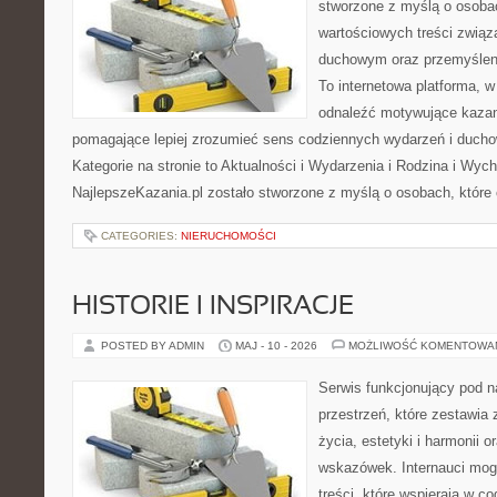
stworzone z myślą o osobac
wartościowych treści związ
duchowym oraz przemyśleni
To internetowa platforma, w
odnaleźć motywujące kazan
pomagające lepiej zrozumieć sens codziennych wydarzeń i duch
Kategorie na stronie to Aktualności i Wydarzenia i Rodzina i Wyc
NajlepszeKazania.pl zostało stworzone z myślą o osobach, które 
CATEGORIES:
NIERUCHOMOŚCI
HISTORIE I INSPIRACJE
POSTED BY ADMIN
MAJ - 10 - 2026
MOŻLIWOŚĆ KOMENTOWA
Serwis funkcjonujący pod 
przestrzeń, które zestawia 
życia, estetyki i harmonii 
wskazówek. Internauci mogą
treści, które wspierają w 