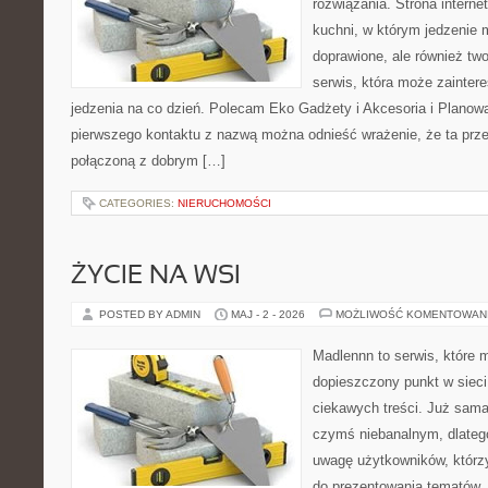
rozwiązania. Strona interne
kuchni, w którym jedzenie m
doprawione, ale również tw
serwis, która może zainter
jedzenia na co dzień. Polecam Eko Gadżety i Akcesoria i Planow
pierwszego kontaktu z nazwą można odnieść wrażenie, że ta prze
połączoną z dobrym […]
CATEGORIES:
NIERUCHOMOŚCI
ŻYCIE NA WSI
POSTED BY ADMIN
MAJ - 2 - 2026
MOŻLIWOŚĆ KOMENTOWAN
Madlennn to serwis, które 
dopieszczony punkt w sieci
ciekawych treści. Już sama
czymś niebanalnym, dlateg
uwagę użytkowników, którzy
do prezentowania tematów. 