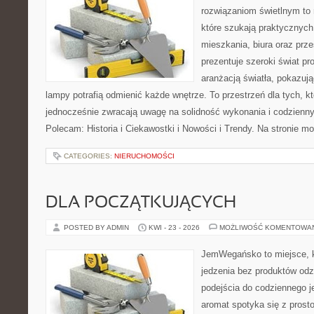
rozwiązaniom świetlnym to 
które szukają praktycznych 
mieszkania, biura oraz prz
prezentuje szeroki świat p
aranżacją światła, pokazuj
lampy potrafią odmienić każde wnętrze. To przestrzeń dla tych, kt
jednocześnie zwracają uwagę na solidność wykonania i codzienny
Polecam: Historia i Ciekawostki i Nowości i Trendy. Na stronie m
CATEGORIES:
NIERUCHOMOŚCI
DLA POCZĄTKUJĄCYCH
POSTED BY ADMIN
KWI - 23 - 2026
MOŻLIWOŚĆ KOMENTOWA
JemWegańsko to miejsce, kt
jedzenia bez produktów od
podejścia do codziennego je
aromat spotyka się z prosto