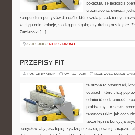
pokazują, że jadłospis opar
urozmaicona, świeża i jedn
kompendium pomysłów dla osób, które szukają codziennych rozwi
w ciągu dnia, kolację, słodką przekąskę czy drobną przekąskę. Z
Zamienniki […]
CATEGORIES:
NIERUCHOMOŚCI
PRZEPISY FIT
POSTED BY ADMIN
KWI - 21 - 2026
MOŻLIWOŚĆ KOMENTOWA
ta strona to przestrzeń, kt
osobach, które chcą popra
odmienić codzienność i spo
praktyczny. To serwis por
tematom takim jak odchudza
także lepsza kondycja psyc
pomysłów, aby jeść lepiej, żyć lżej i czuć się pewniej, znajdzie tu