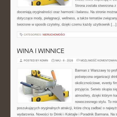
Strona została stworzona z
doceniają oryginalności oraz harmonii i balansu. Na stronie można
dotyczące mody, pielęgnacji, wellness, a także tematów związan
tworzone w sposób czytelny, dzięki czemu każdy użytkownik […]
CATEGORIES:
NIERUCHOMOŚCI
WINA I WINNICE
POSTED BY ADMIN
MAJ - 9 - 2026
MOŻLIWOŚĆ KOMENTOWAN
Barman z Warszawy to profe
poświęcona organizacji dri
okolicznościowe, eventy fi
przyjęcia. Serwis skupia si
atmosfery, dzięki którym k
nowoczesnego stylu. To mi
poszukujących oryginalnych atrakcji, które chcą zadbać o najw
wydarzenia. Nowości to Drinki i Koktajle i Poradnik Barmana. Na