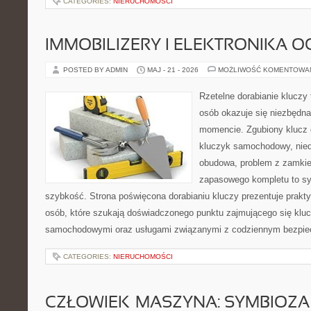
CATEGORIES:
NIERUCHOMOŚCI
IMMOBILIZERY I ELEKTRONIKA 
POSTED BY ADMIN
MAJ - 21 - 2026
MOŻLIWOŚĆ KOMENTOWA
Rzetelne dorabianie kluczy t
osób okazuje się niezbędn
momencie. Zgubiony klucz 
kluczyk samochodowy, niedz
obudowa, problem z zamkie
zapasowego kompletu to syt
szybkość. Strona poświęcona dorabianiu kluczy prezentuje prakt
osób, które szukają doświadczonego punktu zajmującego się klu
samochodowymi oraz usługami związanymi z codziennym bezpie
CATEGORIES:
NIERUCHOMOŚCI
CZŁOWIEK–MASZYNA: SYMBIOZA