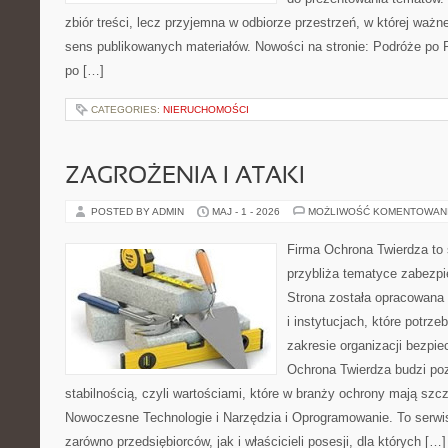
zbiór treści, lecz przyjemna w odbiorze przestrzeń, w której ważn
sens publikowanych materiałów. Nowości na stronie: Podróże po 
po […]
CATEGORIES:
NIERUCHOMOŚCI
ZAGROŻENIA I ATAKI
POSTED BY ADMIN
MAJ - 1 - 2026
MOŻLIWOŚĆ KOMENTOWAN
Firma Ochrona Twierdza to s
przybliża tematyce zabezp
Strona została opracowana 
i instytucjach, które potrz
zakresie organizacji bezp
Ochrona Twierdza budzi po
stabilnością, czyli wartościami, które w branży ochrony mają sz
Nowoczesne Technologie i Narzędzia i Oprogramowanie. To serwi
zarówno przedsiębiorców, jak i właścicieli posesji, dla których […]