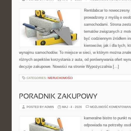
Rentdabcar to nowoczesny 
prowadzony z myślą o osoba
samochodami. Strona zesta
tematów związanych z moto
być codziennym źródłem ins
kierowców, jak i dla tych, k
wynajmu samochodów. To miejsce w sieci, w którym można znal
różnych aspektów korzystania z auta, od porównywania ofert wyn
decyzje zakupowe. Nowości na stronie Wypożyczalnia […]
CATEGORIES:
NIERUCHOMOŚCI
PORADNIK ZAKUPOWY
POSTED BY ADMIN
MAJ - 4 - 2026
MOŻLIWOŚĆ KOMENTOWAN
kameralne bistro to punkt n
odpowiada na potrzeby os