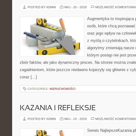
POSTED BY ADMIN
MAJ - 20 - 2026
MOŻLIWOŚĆ KOMENTOWA
Augmentyka to inspirująca p
osób, które chcą poznawać ś
oraz jego wpływ na człowie
z myślą o czytelnikach, któr
algorytmy zmieniają nasze 
którym postęp nie jest prz
zbiór faktów, ale jako dynamiczny proces. Na stronie można zna
zagadnieniom, które jeszcze niedawno kojarzyły się głównie z cy
coraz […]
CATEGORIES:
NIERUCHOMOŚCI
KAZANIA I REFLEKSJE
POSTED BY ADMIN
MAJ - 10 - 2026
MOŻLIWOŚĆ KOMENTOWA
Serwis NajlepszeKazania.p