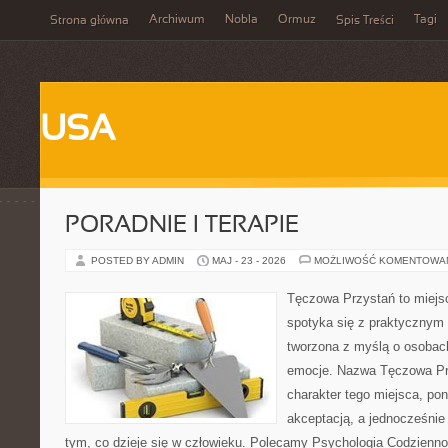
Archiwum
Nobla
Ormuz
Tagi
Strona główna
Spis Treści
USA
PORADNIE I TERAPIE
POSTED BY ADMIN
MAJ - 23 - 2026
MOŻLIWOŚĆ KOMENTOWA
Tęczowa Przystań to miejs
spotyka się z praktycznym 
tworzona z myślą o osobac
emocje. Nazwa Tęczowa Pr
charakter tego miejsca, pon
akceptacją, a jednocześnie 
tym, co dzieje się w człowieku. Polecamy Psychologia Codziennoś