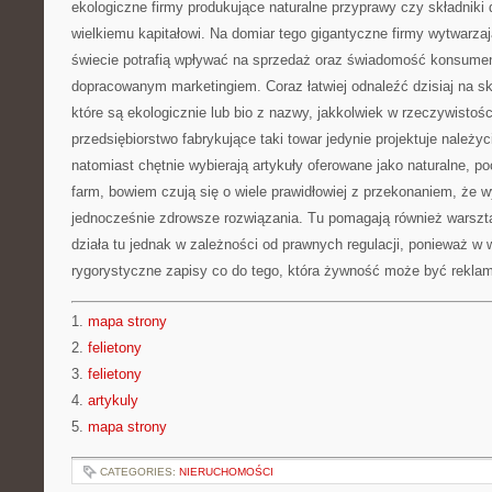
ekologiczne firmy produkujące naturalne przyprawy czy składniki 
wielkiemu kapitałowi. Na domiar tego gigantyczne firmy wytwarz
świecie potrafią wpływać na sprzedaż oraz świadomość konsum
dopracowanym marketingiem. Coraz łatwiej odnaleźć dzisiaj na sk
które są ekologicznie lub bio z nazwy, jakkolwiek w rzeczywistoś
przedsiębiorstwo fabrykujące taki towar jedynie projektuje należy
natomiast chętnie wybierają artykuły oferowane jako naturalne, 
farm, bowiem czują się o wiele prawidłowiej z przekonaniem, że w
jednocześnie zdrowsze rozwiązania. Tu pomagają również warszta
działa tu jednak w zależności od prawnych regulacji, ponieważ w wi
rygorystyczne zapisy co do tego, która żywność może być rekla
1.
mapa strony
2.
felietony
3.
felietony
4.
artykuly
5.
mapa strony
CATEGORIES:
NIERUCHOMOŚCI