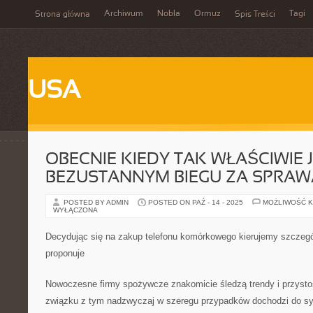
Archiwum
Nobla
Ormuz
Tagi
Strona główna
Spis Treści
USA
OBECNIE KIEDY TAK WŁAŚCIWIE 
BEZUSTANNYM BIEGU ZA SPRAW
POSTED BY ADMIN
POSTED ON PAŹ - 14 - 2025
MOŻLIWOŚĆ 
WYŁĄCZONA
Decydując się na zakup telefonu komórkowego kierujemy szczegó
proponuje
Nowoczesne firmy spożywcze znakomicie śledzą trendy i przystos
związku z tym nadzwyczaj w szeregu przypadków dochodzi do sytu