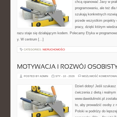
chcą opanować Javy w prakt
programowaniu, ale też dla 
szukają konkretnych rozwiąz
przede wszystkim projekty 
pracy, dzięki którym wiedza 
razu staje się działającym kodem. Polecamy Etyka w programowan
y. W centrum […]
CATEGORIES:
NIERUCHOMOŚCI
MOTYWACJA I ROZWÓJ OSOBIST
POSTED BY ADMIN
STY - 10 - 2026
MOŻLIWOŚĆ KOMENTOWA
Dzień dobry! Jeśli szukasz 
ćwiczenia z dietą i realnym
www.dawidulinski.pl został
to, aby prowadzić osoby z r
Polski w podróży do lepszej