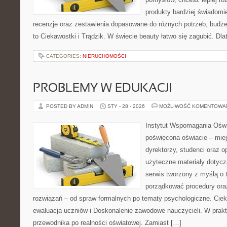
produkty bardziej świadomie
recenzje oraz zestawienia dopasowane do różnych potrzeb, budże
to Ciekawostki i Trądzik. W świecie beauty łatwo się zagubić. Dl
CATEGORIES:
NIERUCHOMOŚCI
PROBLEMY W EDUKACJI
POSTED BY ADMIN
STY - 28 - 2026
MOŻLIWOŚĆ KOMENTOWA
Instytut Wspomagania Oświ
poświęcona oświacie – mie
dyrektorzy, studenci oraz 
użyteczne materiały dotycz
serwis tworzony z myślą o 
porządkować procedury or
rozwiązań – od spraw formalnych po tematy psychologiczne. Ciek
ewaluacja uczniów i Doskonalenie zawodowe nauczycieli. W prakty
przewodnika po realności oświatowej. Zamiast […]