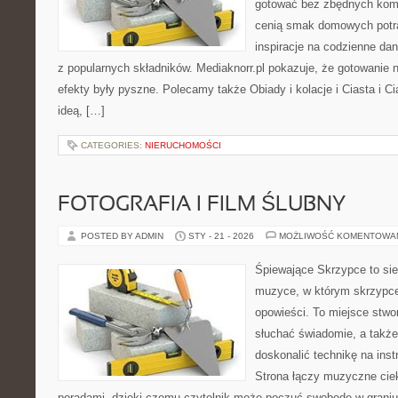
gotować bez zbędnych kompl
cenią smak domowych potra
inspiracje na codzienne da
z popularnych składników. Mediaknorr.pl pokazuje, że gotowanie n
efekty były pyszne. Polecamy także Obiady i kolacje i Ciasta i Ci
ideą, […]
CATEGORIES:
NIERUCHOMOŚCI
FOTOGRAFIA I FILM ŚLUBNY
POSTED BY ADMIN
STY - 21 - 2026
MOŻLIWOŚĆ KOMENTOWA
Śpiewające Skrzypce to si
muzyce, w którym skrzypce
opowieści. To miejsce stwo
słuchać świadomie, a także 
doskonalić technikę na in
Strona łączy muzyczne cie
poradami, dzięki czemu czytelnik może poczuć swobodę w graniu