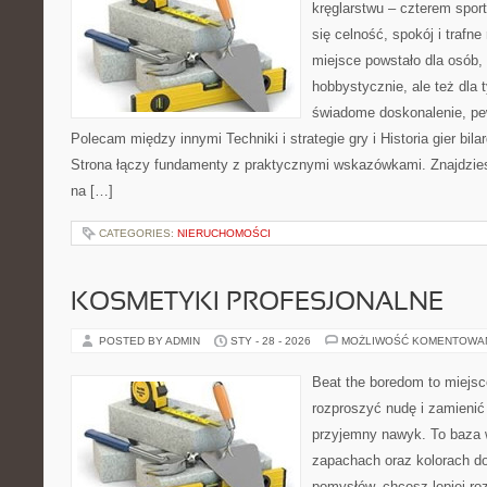
kręglarstwu – czterem sport
się celność, spokój i trafne
miejsce powstało dla osób,
hobbystycznie, ale też dla 
świadome doskonalenie, pew
Polecam między innymi Techniki i strategie gry i Historia gier bil
Strona łączy fundamenty z praktycznymi wskazówkami. Znajdziesz 
na […]
CATEGORIES:
NIERUCHOMOŚCI
KOSMETYKI PROFESJONALNE
POSTED BY ADMIN
STY - 28 - 2026
MOŻLIWOŚĆ KOMENTOWA
Beat the boredom to miejsc
rozproszyć nudę i zamienić
przyjemny nawyk. To baza 
zapachach oraz kolorach do
pomysłów, chcesz lepiej ro