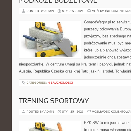
PODRÓŻE BUDŻETOWE
POSTED BY ADMIN
STY - 25 - 2026
MOŻLIWOŚĆ KOMENTOWA
GorąceWęgry.pl to serwis tu
potrzeby odkrywania Europ
przyjazny, bez zbędnego na
podróżowanie musi być męc
które lubią planować wyjazd
jednocześnie chcą zostawić
niespodziankę. W centrum uwagi są kraj term i papryki, jednak natu
Austria, Republika Czeska oraz kraj Tatr, jaskiń i źródeł. To właśn
CATEGORIES:
NIERUCHOMOŚCI
TRENING SPORTOWY
POSTED BY ADMIN
STY - 25 - 2026
MOŻLIWOŚĆ KOMENTOWA
PZKiSW to miejsce stworzo
trening z masą własnego ciał