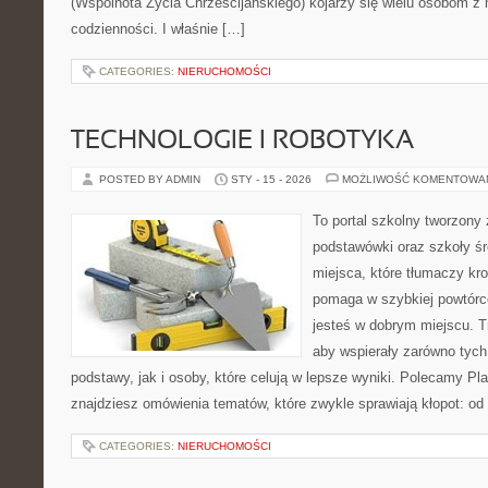
(Wspólnota Życia Chrześcijańskiego) kojarzy się wielu osobom z
codzienności. I właśnie […]
CATEGORIES:
NIERUCHOMOŚCI
TECHNOLOGIE I ROBOTYKA
POSTED BY ADMIN
STY - 15 - 2026
MOŻLIWOŚĆ KOMENTOWA
To portal szkolny tworzony
podstawówki oraz szkoły śr
miejsca, które tłumaczy kro
pomaga w szybkiej powtórc
jesteś w dobrym miejscu. T
aby wspierały zarówno tych
podstawy, jak i osoby, które celują w lepsze wyniki. Polecamy Pl
znajdziesz omówienia tematów, które zwykle sprawiają kłopot: od o
CATEGORIES:
NIERUCHOMOŚCI