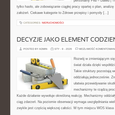
personalny Piła – Dawid | Tre
tylko hasło, ale zobowiązanie ciągłej pracy opartej o plan, analizę
założeń. Ciekawe kategorie to Zdrowe przepisy i pomysły […]
CATEGORIES:
NIERUCHOMOŚCI
DECYZJE JAKO ELEMENT CODZIE
POSTED BY ADMIN
STY - 9 - 2026
MOŻLIWOŚĆ KOMENTOWAN
Rozwój w zmieniającym się
świat działa dzięki współdz
Takie struktury pozostają 
oddziałują jednocześnie. Z
ułatwia przewidywanie skut
mechanizmy te rządzą proc
Każde działanie wywołuje określoną reakcję. Mechanizmy oddzia
ciąg zdarzeń. Na poziomie obserwacji wymaga uwzględniania wie
zwykle jest częścią większej całości. W tym miejscu WOS klasa 