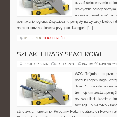
czytać świat w rytmie cieka
praktyczne porady spotykaj
a zwykłe „zwiedzanie” zamie
poznawanie regionu. Znajdziesz tu pomysły na wyjazdy krótkie i d
na reset oraz na aktywną przygodę. Kategorie […]
CATEGORIES:
NIERUCHOMOŚCI
SZLAKI I TRASY SPACEROWE
POSTED BY ADMIN
STY - 15 - 2026
MOŻLIWOŚĆ KOMENTOWA
WŻCh Trójmiasto to przest
poszukujących Boga, którz
dzień. Strona internetowa t
trójmiejskim została pomyś
przewodnik dla każdego, kt
formacji. To nie tylko kalen
stylu życia – spokojnie. Polecamy Rodzinne atrakcje i Rowery 