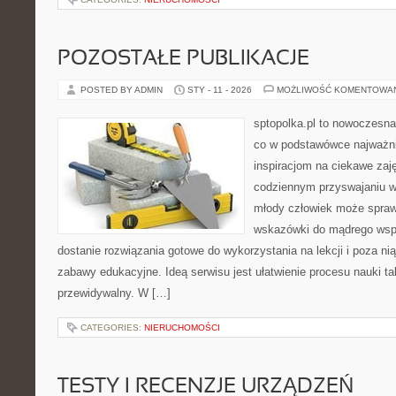
POZOSTAŁE PUBLIKACJE
POSTED BY ADMIN
STY - 11 - 2026
MOŻLIWOŚĆ KOMENTOWA
sptopolka.pl to nowoczesna
co w podstawówce najważni
inspiracjom na ciekawe zaj
codziennym przyswajaniu w
młody człowiek może sprawd
wskazówki do mądrego wspi
dostanie rozwiązania gotowe do wykorzystania na lekcji i poza ni
zabawy edukacyjne. Ideą serwisu jest ułatwienie procesu nauki tak
przewidywalny. W […]
CATEGORIES:
NIERUCHOMOŚCI
TESTY I RECENZJE URZĄDZEŃ