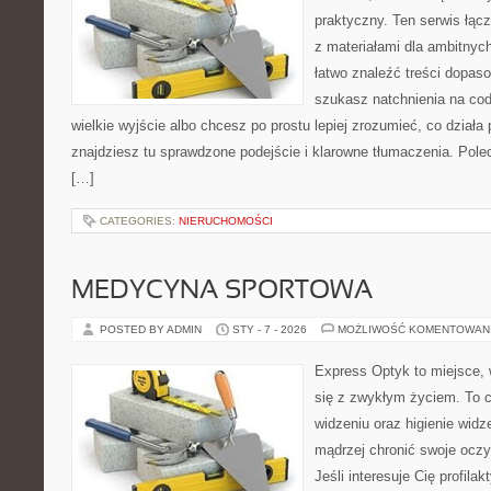
praktyczny. Ten serwis łącz
z materiałami dla ambitnyc
łatwo znaleźć treści dopas
szukasz natchnienia na cod
wielkie wyjście albo chcesz po prostu lepiej zrozumieć, co działa 
znajdziesz tu sprawdzone podejście i klarowne tłumaczenia. Pole
[…]
CATEGORIES:
NIERUCHOMOŚCI
MEDYCYNA SPORTOWA
POSTED BY ADMIN
STY - 7 - 2026
MOŻLIWOŚĆ KOMENTOWAN
Express Optyk to miejsce, 
się z zwykłym życiem. To 
widzeniu oraz higienie widz
mądrzej chronić swoje oczy,
Jeśli interesuje Cię profilak