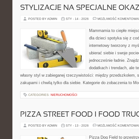
STYLIZACJE NA SPECJALNE OKAZ
POSTED BY ADMIN
STY - 14 - 2026
MOŻLIWOŚĆ KOMENTOWA
Mammamia to ciepłe miejsc
dla dzieci spotyka się z co
internetowy tworzony z myś
ubierać siebie i swoje poci
jednocześnie ładnie. Znajdz
dodatkach i trendach, ale t
własny styl w zabieganej rzeczywistości: między przedszkolem, 
zakupami i chwilą tylko dla siebie. Kategorie do zobaczenia to M
CATEGORIES:
NIERUCHOMOŚCI
PIZZA STREET FOOD I FOOD TRU
POSTED BY ADMIN
STY - 13 - 2026
MOŻLIWOŚĆ KOMENTOWA
Pizza Dog Field to przestr