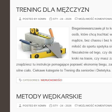
TRENING DLA MĘŻCZYZN
POSTED BY ADMIN
STY - 24 - 2026
MOŻLIWOŚĆ KOMENTOWA
Bieganiewwarszawie.pl to 
osób, które chcą truchtać w 
mądrze, bez chaosu i bez ko
miłość do sportu spotyka si
Niezależnie od tego, czy d
kroki na trasie, czy masz 
znajdziesz tu instrukcje pomagające poprawić ekonomię biegu, z
silne ciało. Ciekawe kategorie to Trening dla seniorów i Dietetyka.
CATEGORIES:
NIERUCHOMOŚCI
METODY WĘDKARSKIE
POSTED BY ADMIN
STY - 24 - 2026
MOŻLIWOŚĆ KOMENTOWA