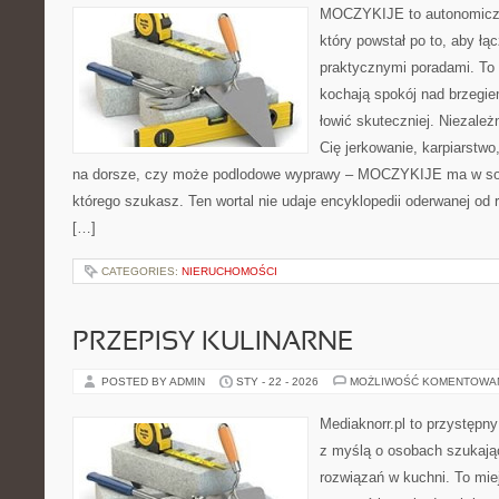
MOCZYKIJE to autonomiczny
który powstał po to, aby ł
praktycznymi poradami. To 
kochają spokój nad brzegie
łowić skuteczniej. Niezależn
Cię jerkowanie, karpiarstw
na dorsze, czy może podlodowe wyprawy – MOCZYKIJE ma w sobi
którego szukasz. Ten wortal nie udaje encyklopedii oderwanej od r
[…]
CATEGORIES:
NIERUCHOMOŚCI
PRZEPISY KULINARNE
POSTED BY ADMIN
STY - 22 - 2026
MOŻLIWOŚĆ KOMENTOWA
Mediaknorr.pl to przystępny
z myślą o osobach szukaj
rozwiązań w kuchni. To miej