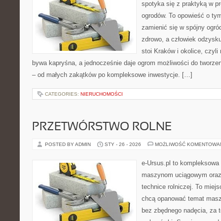
spotyka się z praktyką w pr
ogrodów. To opowieść o tym
zamienić się w spójny ogród
zdrowo, a człowiek odzysku
stoi Kraków i okolice, czyl
bywa kapryśna, a jednocześnie daje ogrom możliwości do tworze
– od małych zakątków po kompleksowe inwestycje. […]
CATEGORIES:
NIERUCHOMOŚCI
PRZETWÓRSTWO ROLNE
POSTED BY ADMIN
STY - 26 - 2026
MOŻLIWOŚĆ KOMENTOWA
e-Ursus.pl to kompleksowa
maszynom uciągowym oraz 
technice rolniczej. To miej
chcą opanować temat maszy
bez zbędnego nadęcia, za t