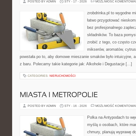
POSTED BY ADMIN
STY - 17 - 2026
MOŻLIWOŚĆ KOMENTOWA
zrobdrinka.pl to wygodne mi
łatwo przygotować nieskom
bez profesjonalnego zaplec
składników. To baza pomysłó
zrobić z tego, co często cz
mikserów, aromatów, cytrus
powstała po to, aby domowe mieszanie smaków było intuicyjne, a
z baru. Polecamy takie kategorie jak: Alkohole i Degustacje […]
CATEGORIES:
NIERUCHOMOŚCI
MIASTA I METROPOLIE
POSTED BY ADMIN
STY - 16 - 2026
MOŻLIWOŚĆ KOMENTOWA
Polka na Antypodach to wę
myślą o osobach, które marz
chmury, planują wyprawę do