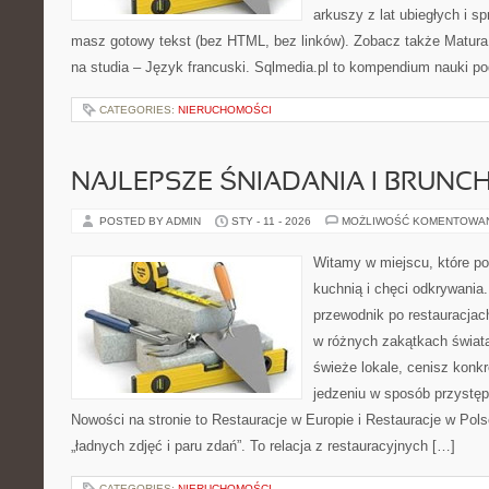
arkuszy z lat ubiegłych i 
masz gotowy tekst (bez HTML, bez linków). Zobacz także Matura
na studia – Język francuski. Sqlmedia.pl to kompendium nauki p
CATEGORIES:
NIERUCHOMOŚCI
NAJLEPSZE ŚNIADANIA I BRUNC
POSTED BY ADMIN
STY - 11 - 2026
MOŻLIWOŚĆ KOMENTOWA
Witamy w miejscu, które p
kuchnią i chęci odkrywania
przewodnik po restauracjac
w różnych zakątkach świata
świeże lokale, cenisz konkr
jedzeniu w sposób przystępny
Nowości na stronie to Restauracje w Europie i Restauracje w Polsce
„ładnych zdjęć i paru zdań”. To relacja z restauracyjnych […]
CATEGORIES:
NIERUCHOMOŚCI