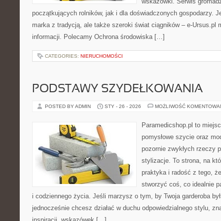
wskazówki. Serwis gromadzi
początkujących rolników, jak i dla doświadczonych gospodarzy. Je
marka z tradycją, ale także szeroki świat ciągników – e-Ursus.p
informacji. Polecamy Ochrona środowiska […]
CATEGORIES:
NIERUCHOMOŚCI
PODSTAWY SZYDEŁKOWANIA
POSTED BY ADMIN
STY - 26 - 2026
MOŻLIWOŚĆ KOMENTOWA
Paramedicshop.pl to miejsc
pomysłowe szycie oraz mod
pozornie zwykłych rzeczy 
stylizacje. To strona, na któ
praktyka i radość z tego, 
stworzyć coś, co idealnie p
i codziennego życia. Jeśli marzysz o tym, by Twoja garderoba by
jednocześnie chcesz działać w duchu odpowiedzialnego stylu, zn
inspiracji, wskazówek […]