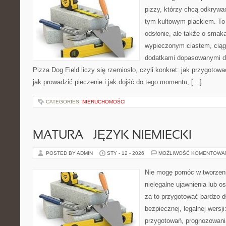
pizzy, którzy chcą odkrywa
tym kultowym plackiem. To 
odsłonie, ale także o smaka
wypieczonym ciastem, ciąg
dodatkami dopasowanymi do
Pizza Dog Field liczy się rzemiosło, czyli konkret: jak przygotowa
jak prowadzić pieczenie i jak dojść do tego momentu, […]
CATEGORIES:
NIERUCHOMOŚCI
MATURA – JĘZYK NIEMIECKI
POSTED BY ADMIN
STY - 12 - 2026
MOŻLIWOŚĆ KOMENTOWA
Nie mogę pomóc w tworzeniu 
nielegalne ujawnienia lub 
za to przygotować bardzo d
bezpiecznej, legalnej wersji
przygotowań, prognozowani