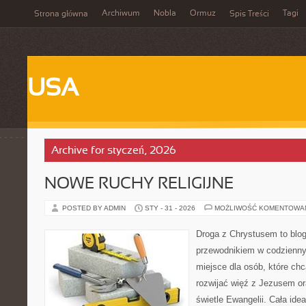
Archiwum
Nobla
Ormuz
Tagi
Strona główna
Spis Treści
USA
Archive for styczeń, 2026
NOWE RUCHY RELIGIJNE
POSTED BY ADMIN
STY - 31 - 2026
MOŻLIWOŚĆ KOMENTOWA
Droga z Chrystusem to blog 
przewodnikiem w codziennym
miejsce dla osób, które ch
rozwijać więź z Jezusem o
świetle Ewangelii. Cała idea