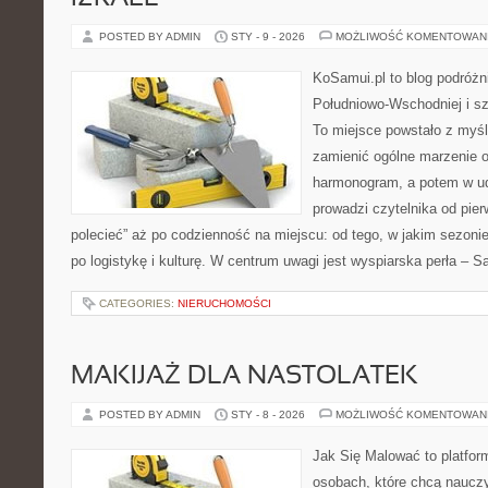
POSTED BY ADMIN
STY - 9 - 2026
MOŻLIWOŚĆ KOMENTOWAN
KoSamui.pl to blog podróżni
Południowo-Wschodniej i sz
To miejsce powstało z myśl
zamienić ogólne marzenie o
harmonogram, a potem w ud
prowadzi czytelnika od pie
polecieć” aż po codzienność na miejscu: od tego, w jakim sezonie l
po logistykę i kulturę. W centrum uwagi jest wyspiarska perła – 
CATEGORIES:
NIERUCHOMOŚCI
MAKIJAŻ DLA NASTOLATEK
POSTED BY ADMIN
STY - 8 - 2026
MOŻLIWOŚĆ KOMENTOWAN
Jak Się Malować to platfor
osobach, które chcą naucz