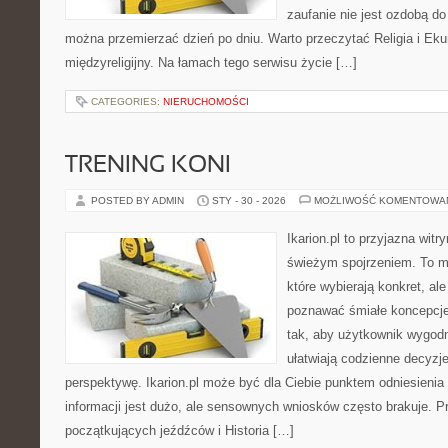
zaufanie nie jest ozdobą do
można przemierzać dzień po dniu. Warto przeczytać Religia i Eku
międzyreligijny. Na łamach tego serwisu życie […]
CATEGORIES:
NIERUCHOMOŚCI
TRENING KONI
POSTED BY ADMIN
STY - 30 - 2026
MOŻLIWOŚĆ KOMENTOWA
Ikarion.pl to przyjazna witr
świeżym spojrzeniem. To m
które wybierają konkret, al
poznawać śmiałe koncepcje
tak, aby użytkownik wygodni
ułatwiają codzienne decyzje,
perspektywę. Ikarion.pl może być dla Ciebie punktem odniesienia
informacji jest dużo, ale sensownych wniosków często brakuje. P
początkujących jeźdźców i Historia […]