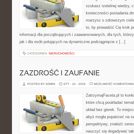
szukasz rzetelnej wiedzy, 
konieczności posiadania dro
marzysz o zdrowszym ciele,
to, by prowadzić Cię krok p
informacji dla początkujących i zaawansowanych, dla tych, którzy
jak i dla osób polujących na dynamiczne podciągnięcie z […]
CATEGORIES:
NIERUCHOMOŚCI
ZAZDROŚĆ I ZAUFANIE
POSTED BY ADMIN
STY - 24 - 2026
MOŻLIWOŚĆ KOMENTOWA
ZatrzymajFaceta.pl to konkr
które chcą poukładać temat
układ bez gierek. To miejs
abyś mogła popatrzeć na sw
perspektywy, znaleźć sens
nauczyć się dogadywać tak