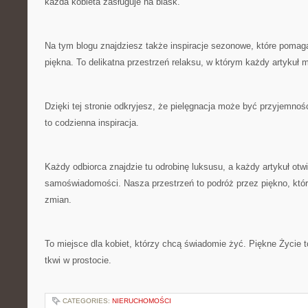
każda kobieta zasługuje na blask.
Na tym blogu znajdziesz także inspiracje sezonowe, które pomaga
piękna. To delikatna przestrzeń relaksu, w którym każdy artykuł 
Dzięki tej stronie odkryjesz, że pielęgnacja może być przyjemnośc
to codzienna inspiracja.
Każdy odbiorca znajdzie tu odrobinę luksusu, a każdy artykuł otw
samoświadomości. Nasza przestrzeń to podróż przez piękno, który
zmian.
To miejsce dla kobiet, którzy chcą świadomie żyć. Piękne Życie 
tkwi w prostocie.
CATEGORIES:
NIERUCHOMOŚCI