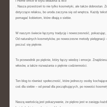
i Home office w stylu beautiful & eco
. Nasza przestrzeń to nie tylko kosmetyki, ale także dobrostan. Zn
dotyczące relaksu, bo uroda zaczyna się od wnętrza. Każdy tekst
pomagać kobietom, które dbają o siebie.
W naszym świecie łączymy tradycję i nowoczesność, pokazując, 
Od naturalnych kosmetyków, po nowoczesne metody pielęgnacji –
poczuć się pięknie.
To przewodnik po pięknie, który łączy wiedzę i emocje. Znajdziesz
włosów, a także rozważania o pięknie codzienności.
Ten blog to również społeczność, które jednoczy osoby kochające
coś dla siebie – od porad dla początkujących, po nowości kosme
Naszą wartością jest pokazywanie, że piękno jest w zasięgu każd