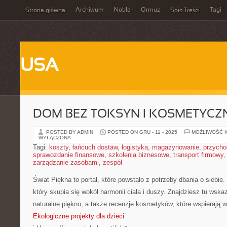
Archiwum
Nobla
Ormuz
Tagi
Strona główna
Spis Treści
USA
DOM BEZ TOKSYN I KOSMETYCZN
POSTED BY ADMIN
POSTED ON GRU - 11 - 2025
MOŻLIWOŚĆ 
WYŁĄCZONA
Tagi:
koszty
,
łańcuch dostaw
,
logistyka
,
magazynowanie
,
przycho
sprawozdanie finansowe
,
szkolenia biznesowe
,
transport firmowy
zarządzanie zasobami
,
zespół
Świat Piękna to portal, które powstało z potrzeby dbania o siebie
który skupia się wokół harmonii ciała i duszy. Znajdziesz tu wska
naturalne piękno, a także recenzje kosmetyków, które wspierają 
Ekologiczne projekty dla dzieci