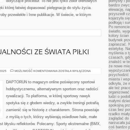
dotyczące procedur. To nie jest tylko zbiór ofertowych
pomysły i po
bardzo zwyc
ęki której łatwiej dopasować pielęgnację do stylu życia.
elewację, n
przyszedł cz
roby przewlekłe i Inne publikacje. W świecie, w którym
kojarzyła si
podłogą i s
Po remoncie 
światło, wyg
kolory ścian 
budynek prz
zapraszać. N
estetykę. Na
ALNOŚCI ZE ŚWIATA PIŁKI
myślenia o 
czasach, gd
znaleźć w te
że nowe miej
wypożyczani
LACROSSE
 2025
MOŻLIWOŚĆ KOMENTOWANIA
ZOSTAŁA WYŁĄCZONA
I
przychodzić 
AKTUALNOŚCI
miasta i ws
ZE
DAPTORUN to magazyn online poświęcony sportowi
odkryła, że 
ŚWIATA
PIŁKI
ale też prac
hobbystycznemu, alternatywnym sportom oraz radości
RĘCZNEJ
organizować
rywalizacji. To platforma, w której sportowy nawyk
ludzi o podo
małymi dzieć
spotyka się z głodem wiedzy, a zwykłe treningi potrafią
spokojną prz
czas bez poś
zamienić się w historię z charakterem. Strona powstaje
rzadko miały
z myślą o tych, którzy wybierają osiedlowe hale, małe
zaglądać do 
narzucała ju
st błysku reflektorów. Polecamy: Sporty ekstremalne (BMX,
coś bardzo p