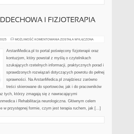
ODDECHOWA I FIZJOTERAPIA
REHABILITACJA
 2025
MOŻLIWOŚĆ KOMENTOWANIA
ZOSTAŁA WYŁĄCZONA
ODDECHOWA
I
FIZJOTERAPIA
ArstanMedica.pl to portal poświęcony fizjoterapii oraz
KOBIET
W
kontuzjom, który powstał z myślą o czytelnikach
CIĄŻY
szukających rzetelnych informacji, praktycznych porad i
sprawdzonych rozwiązań dotyczących powrotu do pełnej
sprawności. Na ArstanMedica.pl znajdziesz zarówno
treści skierowane do sportowców, jak i do pracowników
az tych, którzy zmagają się z nawracającymi
anmedica i Rehabilitacja neurologiczna. Głównym celem
e w przystępnej formie, czym jest terapia ruchem, jak […]