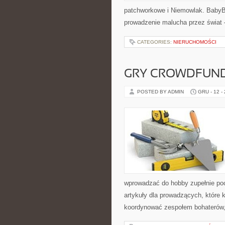
patchworkowe i Niemowlak. BabyB
prowadzenie malucha przez świat –
CATEGORIES:
NIERUCHOMOŚCI
GRY CROWDFUN
POSTED BY ADMIN
GRU - 12 -
wprowadzać do hobby zupełnie po
artykuły dla prowadzących, które 
koordynować zespołem bohaterów, 