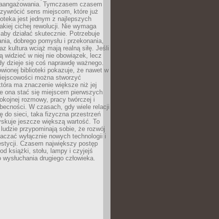
zaangażowania. Tymczasem czasem
zywrócić sens miejscom, które już
lioteka jest jednym z najlepszych
akiej cichej rewolucji. Nie wymaga
 aby działać skutecznie. Potrzebuje
ania, dobrego pomysłu i przekonania,
az kultura wciąż mają realną siłę. Jeśli
ą widzieć w niej nie obowiązek, lecz
dy dzieje się coś naprawdę ważnego.
owionej biblioteki pokazuje, że nawet w
miejscowości można stworzyć
która ma znaczenie większe niż jej
e ona stać się miejscem pierwszych
spokojnej rozmowy, pracy twórczej i
becności. W czasach, gdy wiele relacji
ię do sieci, taka fizyczna przestrzeń
yskuje jeszcze większą wartość. To
j ludzie przypominają sobie, że rozwój
aczać wyłącznie nowych technologii i
estycji. Czasem największy postęp
od książki, stołu, lampy i czyjejś
 wysłuchania drugiego człowieka.