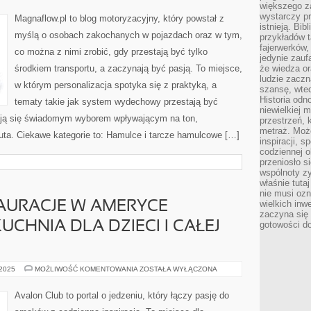
większego 
ORYGINALNE
VS
wystarczy pr
Magnaflow.pl to blog motoryzacyjny, który powstał z
ZAMIENNIKI
istnieją. Bib
myślą o osobach zakochanych w pojazdach oraz w tym,
przykładów t
fajerwerków,
co można z nimi zrobić, gdy przestają być tylko
jedynie zauf
środkiem transportu, a zaczynają być pasją. To miejsce,
że wiedza or
ludzie zaczn
w którym personalizacja spotyka się z praktyką, a
szansę, wte
Historia odn
tematy takie jak system wydechowy przestają być
niewielkiej 
ją się świadomym wyborem wpływającym na ton,
przestrzeń, 
metraż. Moż
a. Ciekawe kategorie to: Hamulce i tarcze hamulcowe […]
inspiracji, 
codziennej o
przeniosło s
wspólnoty z
właśnie tuta
nie musi ozn
wielkich inw
AURACJE W AMERYCE
zaczyna się 
UCHNIA DLA DZIECI I CAŁEJ
gotowości do
NAJLEPSZE
 2025
MOŻLIWOŚĆ KOMENTOWANIA
ZOSTAŁA WYŁĄCZONA
RESTAURACJE
W
AMERYCE
Avalon Club to portal o jedzeniu, który łączy pasję do
POŁUDNIOWEJ
I