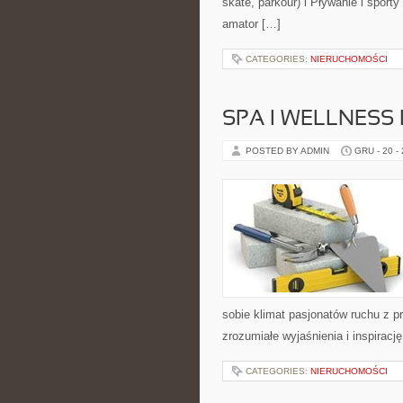
skate, parkour) i Pływanie i spo
amator […]
CATEGORIES:
NIERUCHOMOŚCI
SPA I WELLNESS
POSTED BY ADMIN
GRU - 20 -
sobie klimat pasjonatów ruchu z 
zrozumiałe wyjaśnienia i inspiracj
CATEGORIES:
NIERUCHOMOŚCI