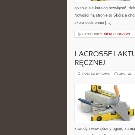
opisów, ale katalog rozwiązań, dzi
Nowości na stronie to Skóra a cho
skóra codziennie […]
CATEGORIES:
NIERUCHOMOŚCI
LACROSSE I AKTU
RĘCZNEJ
POSTED BY ADMIN
GRU - 21 -
zawody i wewnętrzny ogień, zamia