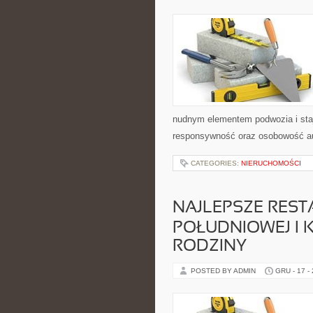
nudnym elementem podwozia i sta
responsywność oraz osobowość aut
CATEGORIES:
NIERUCHOMOŚCI
NAJLEPSZE REST
POŁUDNIOWEJ I K
RODZINY
POSTED BY ADMIN
GRU - 17 -