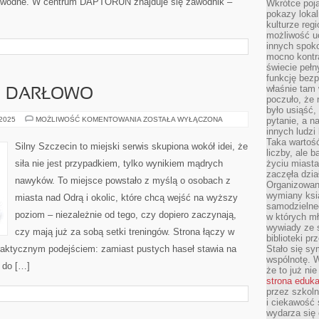
rty wodne. W centrum DAPTORUN znajduje się zawodnik –
Wkrótce poja
pokazy lokal
kulturze reg
możliwość u
innych spoko
mocno kontr
świecie pełn
funkcję bezp
właśnie tam 
 I DARŁOWO
poczuło, że 
było usiąść
SPA
 2025
MOŻLIWOŚĆ KOMENTOWANIA
ZOSTAŁA WYŁĄCZONA
pytanie, a n
I
innych ludzi
WELLNESS
Taka wartość
I
Silny Szczecin to miejski serwis skupiona wokół idei, że
DARŁOWO
liczby, ale 
siła nie jest przypadkiem, tylko wynikiem mądrych
życiu miasta
zaczęła dzia
nawyków. To miejsce powstało z myślą o osobach z
Organizowan
wymiany ksi
miasta nad Odrą i okolic, które chcą wejść na wyższy
samodzielneg
poziom – niezależnie od tego, czy dopiero zaczynają,
w których m
wywiady ze 
czy mają już za sobą setki treningów. Strona łączy w
biblioteki p
praktycznym podejściem: zamiast pustych haseł stawia na
Stało się sy
wspólnotę. 
ę do […]
że to już ni
strona eduk
przez szkoln
i ciekawość 
wydarza się 