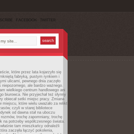
SCRIBE
FACEBOOK
TWITTER
cie, które przez lata kojarzyło się
mkniętą fabryką, pustym rynkiem i
ymi ulicami, pewnego dnia zaczęło
ś niepozornego, ale bardzo ważnego.
tam wielkiego centrum handlowego ani
 biurowca. Nie przyjechał też słynny
óry obiecał setki miejsc pracy. Zmiana
w miejscu, które wielu uważało za relikt
asów, czyli w starej bibliotece
udynek od dawna stał na uboczu
 rozmów, trochę zapomniany, trochę
ak na potrzeby współczesnego świata.
łaśnie tam mieszkańcy odnaleźli
która zaczęła łączyć pokolenia,