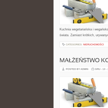
Kuchnia wegetariańska i wegańsk
świata. Zamiast krótkich, urywany
CATEGORIES:
NIERUCHOMOŚCI
MAŁŻEŃSTWO K
POSTED BY ADMIN
GRU - 13 -