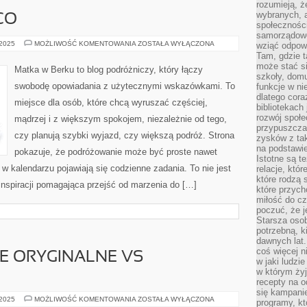
rozumieją, ż
wybranych, 
CO
społeczności
samorządowc
ISTANBUL
 2025
MOŻLIWOŚĆ KOMENTOWANIA
ZOSTAŁA WYŁĄCZONA
wziąć odpowi
I
Tam, gdzie t
MEXICO
może stać si
Matka w Berku to blog podróżniczy, który łączy
szkoły, domu
swobodę opowiadania z użytecznymi wskazówkami. To
funkcje w ni
dlatego cor
miejsce dla osób, które chcą wyruszać częściej,
bibliotekach
rozwój społe
mądrzej i z większym spokojem, niezależnie od tego,
przypuszczać
czy planują szybki wyjazd, czy większą podróż. Strona
zysków z tak
na podstawi
pokazuje, że podróżowanie może być proste nawet
Istotne są t
 w kalendarzu pojawiają się codzienne zadania. To nie jest
relacje, któ
które rodzą 
 inspiracji pomagająca przejść od marzenia do […]
które przyc
miłość do cz
poczuć, że j
Starsza oso
potrzebną, k
dawnych lat
coś więcej n
E ORYGINALNE VS
w jaki ludzi
w którym żyj
recepty na 
się kampanie
CZĘŚCI
 2025
MOŻLIWOŚĆ KOMENTOWANIA
ZOSTAŁA WYŁĄCZONA
programy, k
ZAMIENNE