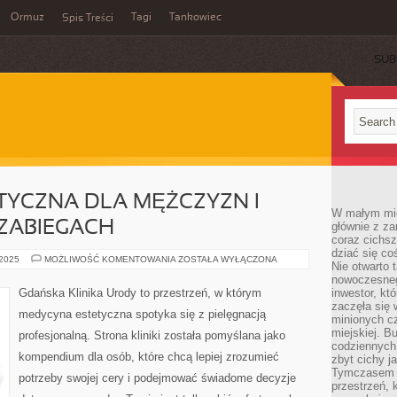
Ormuz
Tagi
Tankowiec
Spis Treści
SUB
TYCZNA DLA MĘŻCZYZN I
W małym mieś
ZABIEGACH
głównie z za
coraz cichsz
dziać się co
MEDYCYNA
 2025
MOŻLIWOŚĆ KOMENTOWANIA
ZOSTAŁA WYŁĄCZONA
Nie otwarto 
ESTETYCZNA
DLA
nowoczesnego
MĘŻCZYZN
Gdańska Klinika Urody to przestrzeń, w którym
inwestor, kt
I
zaczęła się 
POWIKŁANIA
medycyna estetyczna spotyka się z pielęgnacją
PO
minionych cz
ZABIEGACH
miejskiej. B
profesjonalną. Strona kliniki została pomyślana jako
codziennych
kompendium dla osób, które chcą lepiej zrozumieć
zbyt cichy j
Tymczasem w
potrzeby swojej cery i podejmować świadome decyzje
przestrzeń, 