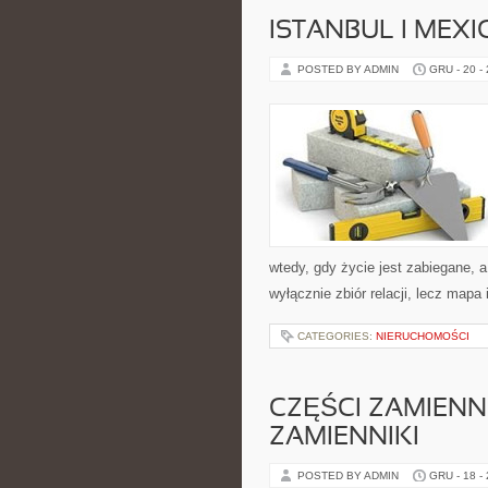
ISTANBUL I MEXI
POSTED BY ADMIN
GRU - 20 -
wtedy, gdy życie jest zabiegane, a
wyłącznie zbiór relacji, lecz mapa
CATEGORIES:
NIERUCHOMOŚCI
CZĘŚCI ZAMIENN
ZAMIENNIKI
POSTED BY ADMIN
GRU - 18 -