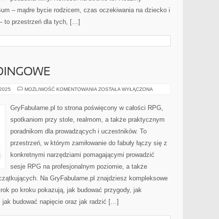
um – mądre bycie rodzicem, czas oczekiwania na dziecko i
 to przestrzeń dla tych, […]
DINGOWE
GRY
 2025
MOŻLIWOŚĆ KOMENTOWANIA
ZOSTAŁA WYŁĄCZONA
CROWDFUNDINGOWE
GryFabularne.pl to strona poświęcony w całości RPG,
spotkaniom przy stole, realmom, a także praktycznym
poradnikom dla prowadzących i uczestników. To
przestrzeń, w którym zamiłowanie do fabuły łączy się z
konkretnymi narzędziami pomagającymi prowadzić
sesje RPG na profesjonalnym poziomie, a także
czątkujących. Na GryFabularne.pl znajdziesz kompleksowe
krok po kroku pokazują, jak budować przygody, jak
jak budować napięcie oraz jak radzić […]