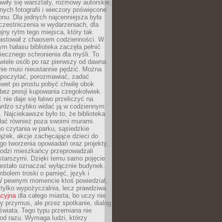
wiły się warsztaty, rozmowy autorskie,
nych fotografii i wieczory poświęcone
ionu. Dla jednych najcenniejsza była
czestniczenia w wydarzeniach, dla
jny rytm tego miejsca, który tak
astował z chaosem codzienności. W
ym hałasu biblioteka zaczęła pełnić
iecznego schronienia dla myśli. To
wiele osób po raz pierwszy od dawna
nie musi nieustannie pędzić. Można
, poczytać, porozmawiać, zadać
awet po prostu pobyć chwilę obok
 bez presji kupowania czegokolwiek.
 nie daje się łatwo przeliczyć na
bardzo szybko widać ją w codziennym
. Najciekawsze było to, że biblioteka
łać również poza swoimi murami.
o czytania w parku, sąsiedzkie
ążek, akcje zachęcające dzieci do
o tworzenia opowiadań oraz projekty,
łodzi mieszkańcy przeprowadzali
starszymi. Dzięki temu samo pojęcie
rzestało oznaczać wyłącznie budynek.
mbolem troski o pamięć, język i
W pewnym momencie ktoś powiedział,
e tylko wypożyczalnia, lecz prawdziwa
acyjna
dla całego miasta, bo uczy nie
y przymus, ale przez spotkanie, dialog
świata. Tego typu przemiana nie
od razu. Wymaga ludzi, którzy