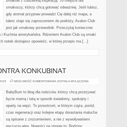
smaków z codzienną inspiracją. To miejsce dla
KUCHNIA
DLA
smakoszy, którzy chcą gotować odważniej. Jeśli lubisz,
DZIECI
I
gdy aromat przypraw prowadzi Cię dalej niż mapa, a
CAŁEJ
RODZINY
talerz staje się zaproszeniem do podróży, Avalon Club
jest jak smakowy przewodnik. Przeczytaj koniecznie
a i Kuchnia amerykańska. Rdzeniem Avalon Club są smaki
ch notek dostajesz opowieść, w której przepis ma […]
ONTRA KONKUBINAT
MAŁŻEŃSTWO
 2025
MOŻLIWOŚĆ KOMENTOWANIA
ZOSTAŁA WYŁĄCZONA
KONTRA
KONKUBINAT
BabyBum to blog dla rodziców, którzy chcą przeżywać
bycie mamą i tatą w sposób świadomy, spokojny i
oparty na więzi. To przestrzeń, w którym ciąża, poród,
czas regeneracji oraz kolejne etapy dorastania malucha
są opisane z zrozumieniem, a nie z wywoływaniem
poczucia winy. Nowości na stronie to: Rodziny