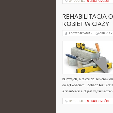
CATEGORIES:
NIERUCHOMOŚCI
REHABILITACJA 
KOBIET W CIĄŻY
POSTED BY ADMIN
GRU - 12 -
biurowych, a także do seniorów or
dolegliwościami. Zobacz też: Arst
ArstanMedica.pl jest wytłumaczeni
CATEGORIES:
NIERUCHOMOŚCI