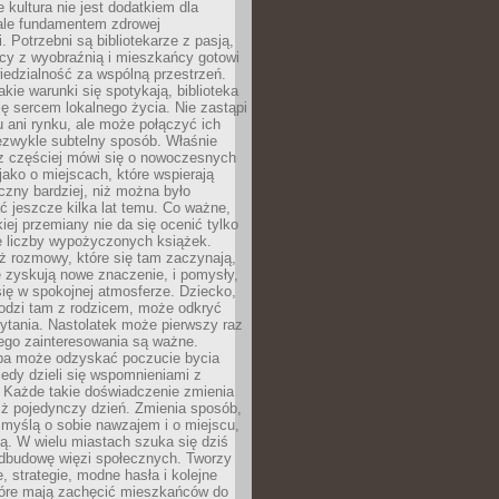
e kultura nie jest dodatkiem dla
ale fundamentem zdrowej
. Potrzebni są bibliotekarze z pasją,
y z wyobraźnią i mieszkańcy gotowi
edzialność za wspólną przestrzeń.
akie warunki się spotykają, biblioteka
ę sercem lokalnego życia. Nie zastąpi
 ani rynku, ale może połączyć ich
ezwykle subtelny sposób. Właśnie
az częściej mówi się o nowoczesnych
 jako o miejscach, które wspierają
czny bardziej, niż można było
 jeszcze kilka lat temu. Co ważne,
iej przemiany nie da się ocenić tylko
e liczby wypożyczonych książek.
eż rozmowy, które się tam zaczynają,
re zyskują nowe znaczenie, i pomysły,
się w spokojnej atmosferze. Dziecko,
hodzi tam z rodzicem, może odkryć
ytania. Nastolatek może pierwszy raz
ego zainteresowania są ważne.
ba może odzyskać poczucie bycia
iedy dzieli się wspomnieniami z
. Każde takie doświadczenie zmienia
iż pojedynczy dzień. Zmienia sposób,
e myślą o sobie nawzajem i o miejscu,
ą. W wielu miastach szuka się dziś
odbudowę więzi społecznych. Tworzy
, strategie, modne hasła i kolejne
tóre mają zachęcić mieszkańców do