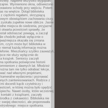
trzeby. Najpierw wszystko wyglądało
zajnie. Wymieniono okna, odświeżono
aprawiono schody przy wejściu. Potem
as na wnętrze. Dotąd biblioteka
ę z ciężkimi regałami, skrzypiącą
urowym obowiązkiem zachowania ciszy.
zyskała zupełnie nowe oblicze. Jasne
odne miejsca do siedzenia, przyjazne
i otwarta przestrzeń sprawiły, że
estał odstraszać powagą, a zaczął
ie chodziło jednak wyłącznie o
jważniejsza okazała się zmiana
tym, czym może być biblioteka w
y niemal każdą informację można
lefonie. Mieszkańcy szybko zauważyli,
sce nie służy wyłącznie do
a książek. Seniorzy zaczęli
na spotkania poświęcone historii
pomnieniom z dawnych lat. Młodzież
można tam nie tylko odrabiać lekcje,
ować nad własnymi projektami,
 kameralne wydarzenia i poznawać
bnych zainteresowaniach. Rodzice z
mi docenili kącik czytelniczy i
estrzeń, w której można było spędzić
piechu. Nawet osoby, które wcześniej
 kontakt z książkami, zaczęły
środka z ciekawości. Biblioteka nie
ż swojej obecności, ale proponowała
otrzebnego: miejsce spotkania.