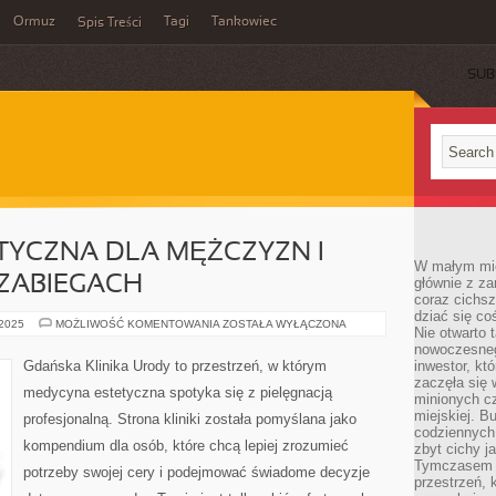
Ormuz
Tagi
Tankowiec
Spis Treści
SUB
TYCZNA DLA MĘŻCZYZN I
W małym mieś
ZABIEGACH
głównie z za
coraz cichsz
dziać się co
MEDYCYNA
 2025
MOŻLIWOŚĆ KOMENTOWANIA
ZOSTAŁA WYŁĄCZONA
Nie otwarto 
ESTETYCZNA
DLA
nowoczesnego
MĘŻCZYZN
Gdańska Klinika Urody to przestrzeń, w którym
inwestor, kt
I
zaczęła się 
POWIKŁANIA
medycyna estetyczna spotyka się z pielęgnacją
PO
minionych cz
ZABIEGACH
miejskiej. B
profesjonalną. Strona kliniki została pomyślana jako
codziennych
kompendium dla osób, które chcą lepiej zrozumieć
zbyt cichy j
Tymczasem w
potrzeby swojej cery i podejmować świadome decyzje
przestrzeń, 