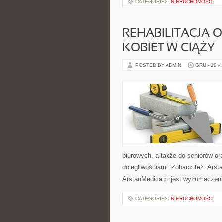
CATEGORIES:
NIERUCHOMOŚCI
REHABILITACJA 
KOBIET W CIĄŻY
POSTED BY ADMIN
GRU - 12 -
biurowych, a także do seniorów or
dolegliwościami. Zobacz też: Arst
ArstanMedica.pl jest wytłumaczeni
CATEGORIES:
NIERUCHOMOŚCI