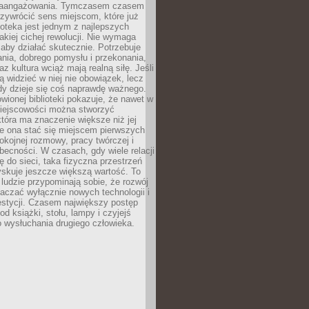
zaangażowania. Tymczasem czasem
zywrócić sens miejscom, które już
lioteka jest jednym z najlepszych
akiej cichej rewolucji. Nie wymaga
 aby działać skutecznie. Potrzebuje
ania, dobrego pomysłu i przekonania,
az kultura wciąż mają realną siłę. Jeśli
ą widzieć w niej nie obowiązek, lecz
dy dzieje się coś naprawdę ważnego.
owionej biblioteki pokazuje, że nawet w
miejscowości można stworzyć
która ma znaczenie większe niż jej
e ona stać się miejscem pierwszych
spokojnej rozmowy, pracy twórczej i
becności. W czasach, gdy wiele relacji
ię do sieci, taka fizyczna przestrzeń
yskuje jeszcze większą wartość. To
j ludzie przypominają sobie, że rozwój
aczać wyłącznie nowych technologii i
estycji. Czasem największy postęp
od książki, stołu, lampy i czyjejś
 wysłuchania drugiego człowieka.