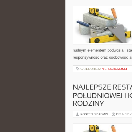
nudnym elementem podwozia i sta
responsywność oraz osobowość aut
CATEGORIES:
NIERUCHOMOŚCI
NAJLEPSZE REST
POŁUDNIOWEJ I K
RODZINY
POSTED BY ADMIN
GRU - 17 -