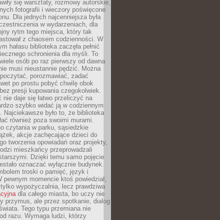
wiły się warsztaty, rozmowy autorskie,
nych fotografii i wieczory poświęcone
ionu. Dla jednych najcenniejsza była
czestniczenia w wydarzeniach, dla
jny rytm tego miejsca, który tak
astował z chaosem codzienności. W
ym hałasu biblioteka zaczęła pełnić
iecznego schronienia dla myśli. To
wiele osób po raz pierwszy od dawna
nie musi nieustannie pędzić. Można
, poczytać, porozmawiać, zadać
awet po prostu pobyć chwilę obok
 bez presji kupowania czegokolwiek.
 nie daje się łatwo przeliczyć na
bardzo szybko widać ją w codziennym
. Najciekawsze było to, że biblioteka
łać również poza swoimi murami.
o czytania w parku, sąsiedzkie
ążek, akcje zachęcające dzieci do
o tworzenia opowiadań oraz projekty,
łodzi mieszkańcy przeprowadzali
starszymi. Dzięki temu samo pojęcie
rzestało oznaczać wyłącznie budynek.
mbolem troski o pamięć, język i
W pewnym momencie ktoś powiedział,
e tylko wypożyczalnia, lecz prawdziwa
acyjna
dla całego miasta, bo uczy nie
y przymus, ale przez spotkanie, dialog
świata. Tego typu przemiana nie
od razu. Wymaga ludzi, którzy