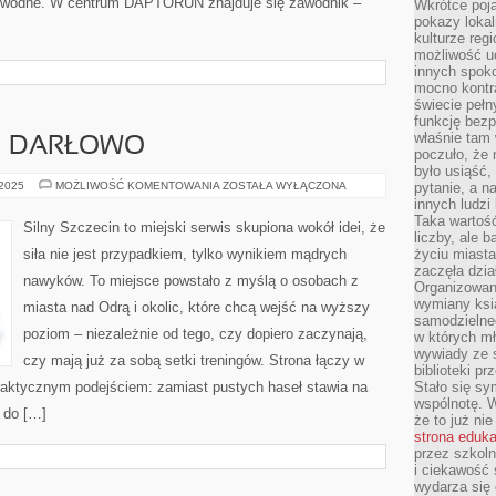
rty wodne. W centrum DAPTORUN znajduje się zawodnik –
Wkrótce poja
pokazy lokal
kulturze reg
możliwość u
innych spoko
mocno kontr
świecie pełn
funkcję bezp
właśnie tam 
 I DARŁOWO
poczuło, że 
było usiąść
SPA
 2025
MOŻLIWOŚĆ KOMENTOWANIA
ZOSTAŁA WYŁĄCZONA
pytanie, a n
I
innych ludzi
WELLNESS
Taka wartość
I
Silny Szczecin to miejski serwis skupiona wokół idei, że
DARŁOWO
liczby, ale 
siła nie jest przypadkiem, tylko wynikiem mądrych
życiu miasta
zaczęła dzia
nawyków. To miejsce powstało z myślą o osobach z
Organizowan
wymiany ksi
miasta nad Odrą i okolic, które chcą wejść na wyższy
samodzielneg
poziom – niezależnie od tego, czy dopiero zaczynają,
w których m
wywiady ze 
czy mają już za sobą setki treningów. Strona łączy w
biblioteki p
praktycznym podejściem: zamiast pustych haseł stawia na
Stało się sy
wspólnotę. 
ę do […]
że to już ni
strona eduk
przez szkoln
i ciekawość 
wydarza się 