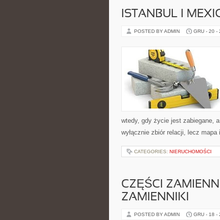
ISTANBUL I MEXI
POSTED BY ADMIN
GRU - 20 -
wtedy, gdy życie jest zabiegane, a
wyłącznie zbiór relacji, lecz mapa
CATEGORIES:
NIERUCHOMOŚCI
CZĘŚCI ZAMIENN
ZAMIENNIKI
POSTED BY ADMIN
GRU - 18 -