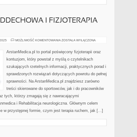
ODDECHOWA I FIZJOTERAPIA
REHABILITACJA
 2025
MOŻLIWOŚĆ KOMENTOWANIA
ZOSTAŁA WYŁĄCZONA
ODDECHOWA
I
FIZJOTERAPIA
ArstanMedica.pl to portal poświęcony fizjoterapii oraz
KOBIET
W
kontuzjom, który powstał z myślą o czytelnikach
CIĄŻY
szukających rzetelnych informacji, praktycznych porad i
sprawdzonych rozwiązań dotyczących powrotu do pełnej
sprawności. Na ArstanMedica.pl znajdziesz zarówno
treści skierowane do sportowców, jak i do pracowników
az tych, którzy zmagają się z nawracającymi
anmedica i Rehabilitacja neurologiczna. Głównym celem
e w przystępnej formie, czym jest terapia ruchem, jak […]