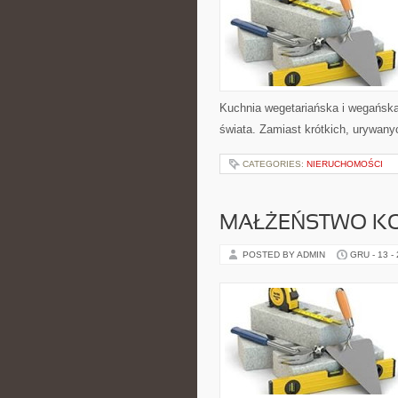
Kuchnia wegetariańska i wegańsk
świata. Zamiast krótkich, urywany
CATEGORIES:
NIERUCHOMOŚCI
MAŁŻEŃSTWO K
POSTED BY ADMIN
GRU - 13 -