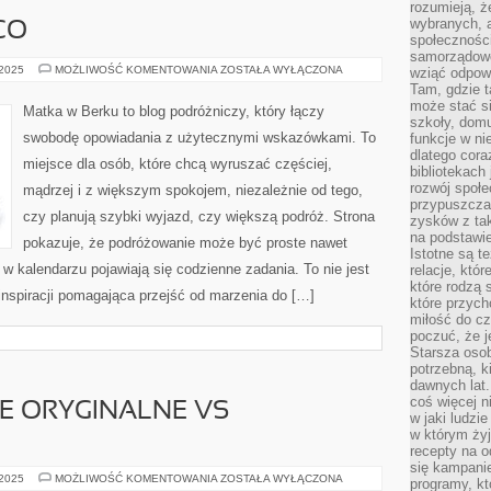
rozumieją, ż
wybranych, 
CO
społeczności
samorządowc
ISTANBUL
 2025
MOŻLIWOŚĆ KOMENTOWANIA
ZOSTAŁA WYŁĄCZONA
wziąć odpowi
I
Tam, gdzie t
MEXICO
może stać si
Matka w Berku to blog podróżniczy, który łączy
szkoły, domu
swobodę opowiadania z użytecznymi wskazówkami. To
funkcje w ni
dlatego cor
miejsce dla osób, które chcą wyruszać częściej,
bibliotekach
rozwój społe
mądrzej i z większym spokojem, niezależnie od tego,
przypuszczać
czy planują szybki wyjazd, czy większą podróż. Strona
zysków z tak
na podstawi
pokazuje, że podróżowanie może być proste nawet
Istotne są t
 w kalendarzu pojawiają się codzienne zadania. To nie jest
relacje, któ
które rodzą 
 inspiracji pomagająca przejść od marzenia do […]
które przyc
miłość do cz
poczuć, że j
Starsza oso
potrzebną, k
dawnych lat
coś więcej n
E ORYGINALNE VS
w jaki ludzi
w którym żyj
recepty na 
się kampanie
CZĘŚCI
 2025
MOŻLIWOŚĆ KOMENTOWANIA
ZOSTAŁA WYŁĄCZONA
programy, k
ZAMIENNE