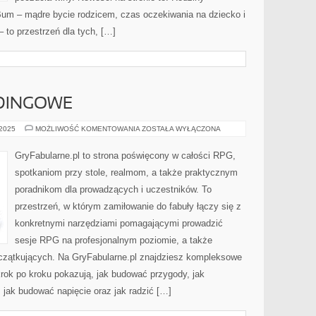
um – mądre bycie rodzicem, czas oczekiwania na dziecko i
 to przestrzeń dla tych, […]
DINGOWE
GRY
 2025
MOŻLIWOŚĆ KOMENTOWANIA
ZOSTAŁA WYŁĄCZONA
CROWDFUNDINGOWE
GryFabularne.pl to strona poświęcony w całości RPG,
spotkaniom przy stole, realmom, a także praktycznym
poradnikom dla prowadzących i uczestników. To
przestrzeń, w którym zamiłowanie do fabuły łączy się z
konkretnymi narzędziami pomagającymi prowadzić
sesje RPG na profesjonalnym poziomie, a także
czątkujących. Na GryFabularne.pl znajdziesz kompleksowe
krok po kroku pokazują, jak budować przygody, jak
jak budować napięcie oraz jak radzić […]