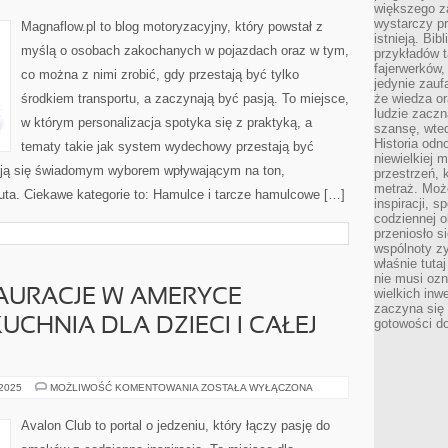
większego 
ORYGINALNE
VS
wystarczy pr
Magnaflow.pl to blog motoryzacyjny, który powstał z
ZAMIENNIKI
istnieją. Bib
myślą o osobach zakochanych w pojazdach oraz w tym,
przykładów t
fajerwerków,
co można z nimi zrobić, gdy przestają być tylko
jedynie zauf
środkiem transportu, a zaczynają być pasją. To miejsce,
że wiedza or
ludzie zaczn
w którym personalizacja spotyka się z praktyką, a
szansę, wte
Historia odn
tematy takie jak system wydechowy przestają być
niewielkiej 
ją się świadomym wyborem wpływającym na ton,
przestrzeń, 
metraż. Moż
a. Ciekawe kategorie to: Hamulce i tarcze hamulcowe […]
inspiracji, 
codziennej o
przeniosło s
wspólnoty z
właśnie tuta
nie musi ozn
wielkich inw
AURACJE W AMERYCE
zaczyna się 
UCHNIA DLA DZIECI I CAŁEJ
gotowości do
NAJLEPSZE
 2025
MOŻLIWOŚĆ KOMENTOWANIA
ZOSTAŁA WYŁĄCZONA
RESTAURACJE
W
AMERYCE
Avalon Club to portal o jedzeniu, który łączy pasję do
POŁUDNIOWEJ
I