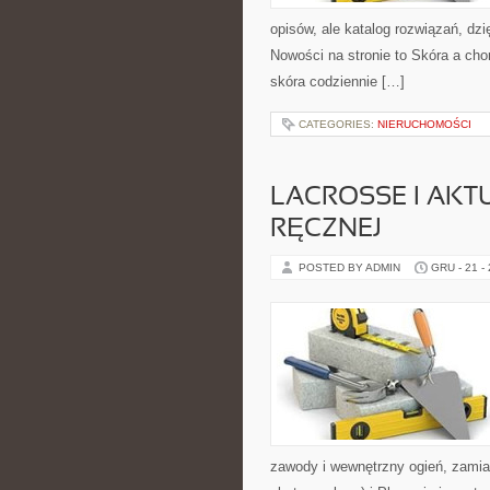
opisów, ale katalog rozwiązań, dzi
Nowości na stronie to Skóra a cho
skóra codziennie […]
CATEGORIES:
NIERUCHOMOŚCI
LACROSSE I AKTU
RĘCZNEJ
POSTED BY ADMIN
GRU - 21 -
zawody i wewnętrzny ogień, zamia