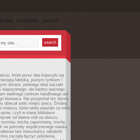
SCRIBE
FACEBOOK
TWITTER
cie, które przez lata kojarzyło się
mkniętą fabryką, pustym rynkiem i
ymi ulicami, pewnego dnia zaczęło
ś niepozornego, ale bardzo ważnego.
tam wielkiego centrum handlowego ani
 biurowca. Nie przyjechał też słynny
óry obiecał setki miejsc pracy. Zmiana
w miejscu, które wielu uważało za relikt
asów, czyli w starej bibliotece
udynek od dawna stał na uboczu
 rozmów, trochę zapomniany, trochę
ak na potrzeby współczesnego świata.
łaśnie tam mieszkańcy odnaleźli
która zaczęła łączyć pokolenia,