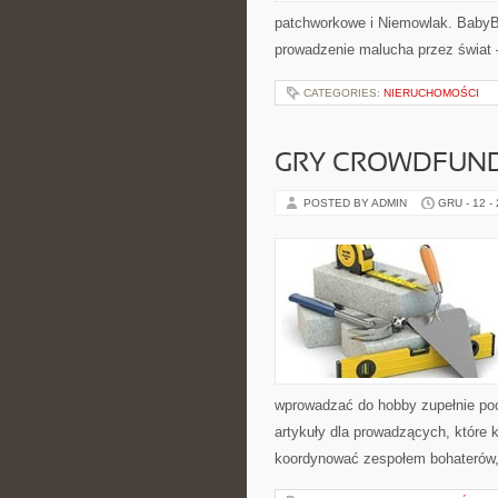
patchworkowe i Niemowlak. BabyB
prowadzenie malucha przez świat –
CATEGORIES:
NIERUCHOMOŚCI
GRY CROWDFUN
POSTED BY ADMIN
GRU - 12 -
wprowadzać do hobby zupełnie po
artykuły dla prowadzących, które 
koordynować zespołem bohaterów, 