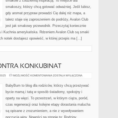
smaków z codzienną inspiracją. To miejsce dla
KUCHNIA
DLA
smakoszy, którzy chcą gotować odważniej. Jeśli lubisz,
DZIECI
I
gdy aromat przypraw prowadzi Cię dalej niż mapa, a
CAŁEJ
RODZINY
talerz staje się zaproszeniem do podróży, Avalon Club
jest jak smakowy przewodnik. Przeczytaj koniecznie
a i Kuchnia amerykańska. Rdzeniem Avalon Club są smaki
ch notek dostajesz opowieść, w której przepis ma […]
ONTRA KONKUBINAT
MAŁŻEŃSTWO
 2025
MOŻLIWOŚĆ KOMENTOWANIA
ZOSTAŁA WYŁĄCZONA
KONTRA
KONKUBINAT
BabyBum to blog dla rodziców, którzy chcą przeżywać
bycie mamą i tatą w sposób świadomy, spokojny i
oparty na więzi. To przestrzeń, w którym ciąża, poród,
czas regeneracji oraz kolejne etapy dorastania malucha
są opisane z zrozumieniem, a nie z wywoływaniem
poczucia winy. Nowości na stronie to: Rodziny