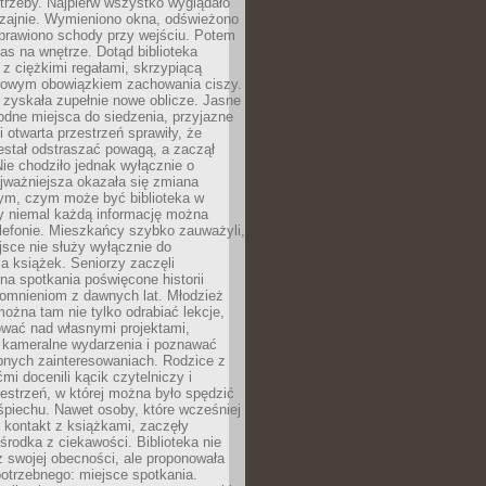
trzeby. Najpierw wszystko wyglądało
zajnie. Wymieniono okna, odświeżono
aprawiono schody przy wejściu. Potem
as na wnętrze. Dotąd biblioteka
ę z ciężkimi regałami, skrzypiącą
urowym obowiązkiem zachowania ciszy.
zyskała zupełnie nowe oblicze. Jasne
odne miejsca do siedzenia, przyjazne
i otwarta przestrzeń sprawiły, że
estał odstraszać powagą, a zaczął
ie chodziło jednak wyłącznie o
jważniejsza okazała się zmiana
tym, czym może być biblioteka w
y niemal każdą informację można
lefonie. Mieszkańcy szybko zauważyli,
sce nie służy wyłącznie do
a książek. Seniorzy zaczęli
na spotkania poświęcone historii
pomnieniom z dawnych lat. Młodzież
można tam nie tylko odrabiać lekcje,
ować nad własnymi projektami,
 kameralne wydarzenia i poznawać
bnych zainteresowaniach. Rodzice z
mi docenili kącik czytelniczy i
estrzeń, w której można było spędzić
piechu. Nawet osoby, które wcześniej
 kontakt z książkami, zaczęły
środka z ciekawości. Biblioteka nie
ż swojej obecności, ale proponowała
otrzebnego: miejsce spotkania.