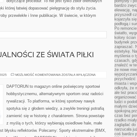
dotyczące procedur. To nie jest tylko zbiór ofertowych
pomysły i po
bardzo zwyc
ęki której łatwiej dopasować pielęgnację do stylu życia.
elewację, n
przyszedł cz
roby przewlekłe i Inne publikacje. W świecie, w którym
kojarzyła si
podłogą i s
Po remoncie 
światło, wyg
kolory ścian 
budynek prz
zapraszać. N
estetykę. Na
ALNOŚCI ZE ŚWIATA PIŁKI
myślenia o 
czasach, gd
znaleźć w te
że nowe miej
wypożyczani
LACROSSE
 2025
MOŻLIWOŚĆ KOMENTOWANIA
ZOSTAŁA WYŁĄCZONA
I
przychodzić 
AKTUALNOŚCI
miasta i ws
ZE
DAPTORUN to magazyn online poświęcony sportowi
odkryła, że 
ŚWIATA
PIŁKI
ale też prac
hobbystycznemu, alternatywnym sportom oraz radości
RĘCZNEJ
organizować
rywalizacji. To platforma, w której sportowy nawyk
ludzi o podo
małymi dzieć
spotyka się z głodem wiedzy, a zwykłe treningi potrafią
spokojną prz
czas bez poś
zamienić się w historię z charakterem. Strona powstaje
rzadko miały
z myślą o tych, którzy wybierają osiedlowe hale, małe
zaglądać do 
narzucała ju
st błysku reflektorów. Polecamy: Sporty ekstremalne (BMX,
coś bardzo p