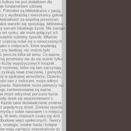
e kultura nie jest dodatkiem dla
ale fundamentem zdrowej
. Potrzebni są bibliotekarze z pasją,
y z wyobraźnią i mieszkańcy gotowi
edzialność za wspólną przestrzeń.
akie warunki się spotykają, biblioteka
ę sercem lokalnego życia. Nie zastąpi
 ani rynku, ale może połączyć ich
ezwykle subtelny sposób. Właśnie
az częściej mówi się o nowoczesnych
 jako o miejscach, które wspierają
czny bardziej, niż można było
 jeszcze kilka lat temu. Co ważne,
iej przemiany nie da się ocenić tylko
e liczby wypożyczonych książek.
eż rozmowy, które się tam zaczynają,
re zyskują nowe znaczenie, i pomysły,
się w spokojnej atmosferze. Dziecko,
hodzi tam z rodzicem, może odkryć
ytania. Nastolatek może pierwszy raz
ego zainteresowania są ważne.
ba może odzyskać poczucie bycia
iedy dzieli się wspomnieniami z
. Każde takie doświadczenie zmienia
iż pojedynczy dzień. Zmienia sposób,
e myślą o sobie nawzajem i o miejscu,
ą. W wielu miastach szuka się dziś
odbudowę więzi społecznych. Tworzy
, strategie, modne hasła i kolejne
tóre mają zachęcić mieszkańców do