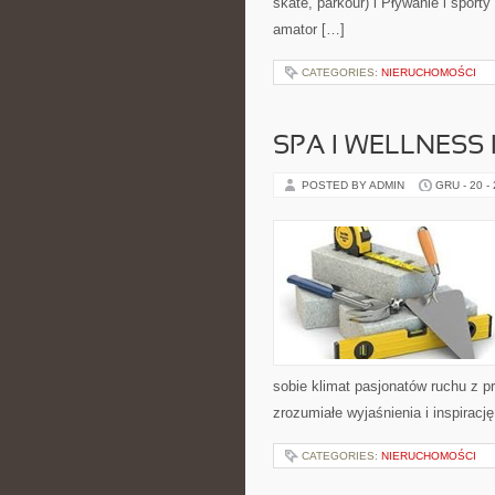
skate, parkour) i Pływanie i spo
amator […]
CATEGORIES:
NIERUCHOMOŚCI
SPA I WELLNESS
POSTED BY ADMIN
GRU - 20 -
sobie klimat pasjonatów ruchu z 
zrozumiałe wyjaśnienia i inspiracj
CATEGORIES:
NIERUCHOMOŚCI