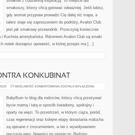
smaków z codzienną inspiracją. To miejsce dla
KUCHNIA
DLA
smakoszy, którzy chcą gotować odważniej. Jeśli lubisz,
DZIECI
I
gdy aromat przypraw prowadzi Cię dalej niż mapa, a
CAŁEJ
RODZINY
talerz staje się zaproszeniem do podróży, Avalon Club
jest jak smakowy przewodnik. Przeczytaj koniecznie
a i Kuchnia amerykańska. Rdzeniem Avalon Club są smaki
ch notek dostajesz opowieść, w której przepis ma […]
ONTRA KONKUBINAT
MAŁŻEŃSTWO
 2025
MOŻLIWOŚĆ KOMENTOWANIA
ZOSTAŁA WYŁĄCZONA
KONTRA
KONKUBINAT
BabyBum to blog dla rodziców, którzy chcą przeżywać
bycie mamą i tatą w sposób świadomy, spokojny i
oparty na więzi. To przestrzeń, w którym ciąża, poród,
czas regeneracji oraz kolejne etapy dorastania malucha
są opisane z zrozumieniem, a nie z wywoływaniem
poczucia winy. Nowości na stronie to: Rodziny