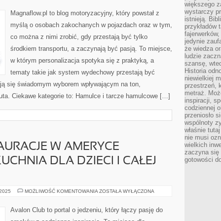
większego 
ORYGINALNE
VS
wystarczy pr
Magnaflow.pl to blog motoryzacyjny, który powstał z
ZAMIENNIKI
istnieją. Bib
myślą o osobach zakochanych w pojazdach oraz w tym,
przykładów t
fajerwerków,
co można z nimi zrobić, gdy przestają być tylko
jedynie zauf
środkiem transportu, a zaczynają być pasją. To miejsce,
że wiedza or
ludzie zaczn
w którym personalizacja spotyka się z praktyką, a
szansę, wte
Historia odn
tematy takie jak system wydechowy przestają być
niewielkiej 
ją się świadomym wyborem wpływającym na ton,
przestrzeń, 
metraż. Moż
a. Ciekawe kategorie to: Hamulce i tarcze hamulcowe […]
inspiracji, 
codziennej o
przeniosło s
wspólnoty z
właśnie tuta
nie musi ozn
wielkich inw
AURACJE W AMERYCE
zaczyna się 
UCHNIA DLA DZIECI I CAŁEJ
gotowości do
NAJLEPSZE
 2025
MOŻLIWOŚĆ KOMENTOWANIA
ZOSTAŁA WYŁĄCZONA
RESTAURACJE
W
AMERYCE
Avalon Club to portal o jedzeniu, który łączy pasję do
POŁUDNIOWEJ
I