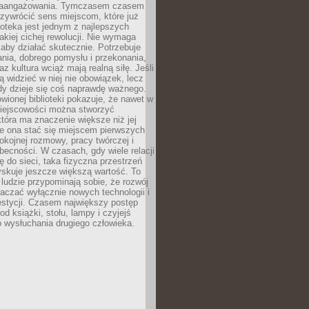
zaangażowania. Tymczasem czasem
zywrócić sens miejscom, które już
lioteka jest jednym z najlepszych
akiej cichej rewolucji. Nie wymaga
 aby działać skutecznie. Potrzebuje
ania, dobrego pomysłu i przekonania,
az kultura wciąż mają realną siłę. Jeśli
ą widzieć w niej nie obowiązek, lecz
dy dzieje się coś naprawdę ważnego.
owionej biblioteki pokazuje, że nawet w
miejscowości można stworzyć
która ma znaczenie większe niż jej
e ona stać się miejscem pierwszych
spokojnej rozmowy, pracy twórczej i
becności. W czasach, gdy wiele relacji
ię do sieci, taka fizyczna przestrzeń
yskuje jeszcze większą wartość. To
j ludzie przypominają sobie, że rozwój
aczać wyłącznie nowych technologii i
estycji. Czasem największy postęp
od książki, stołu, lampy i czyjejś
 wysłuchania drugiego człowieka.