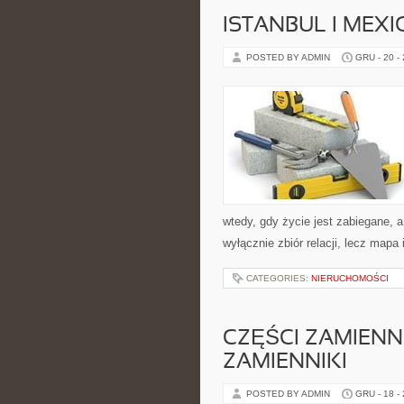
ISTANBUL I MEXI
POSTED BY ADMIN
GRU - 20 -
wtedy, gdy życie jest zabiegane, a
wyłącznie zbiór relacji, lecz mapa
CATEGORIES:
NIERUCHOMOŚCI
CZĘŚCI ZAMIENN
ZAMIENNIKI
POSTED BY ADMIN
GRU - 18 -