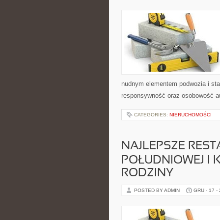
nudnym elementem podwozia i sta
responsywność oraz osobowość aut
CATEGORIES:
NIERUCHOMOŚCI
NAJLEPSZE REST
POŁUDNIOWEJ I K
RODZINY
POSTED BY ADMIN
GRU - 17 -