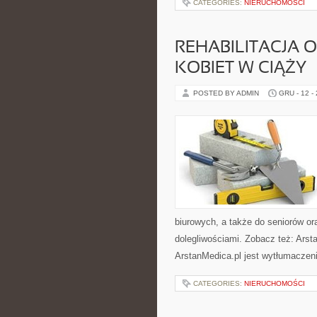
CATEGORIES:
NIERUCHOMOŚCI
REHABILITACJA 
KOBIET W CIĄŻY
POSTED BY ADMIN
GRU - 12 -
biurowych, a także do seniorów or
dolegliwościami. Zobacz też: Arst
ArstanMedica.pl jest wytłumaczeni
CATEGORIES:
NIERUCHOMOŚCI