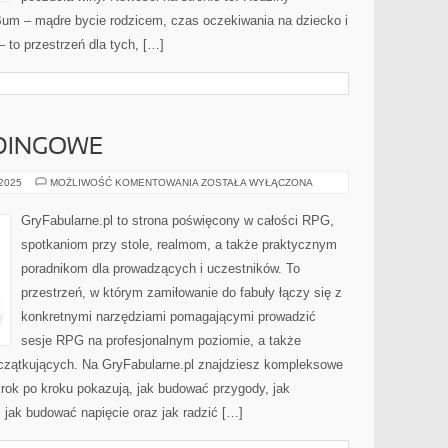
um – mądre bycie rodzicem, czas oczekiwania na dziecko i
 to przestrzeń dla tych, […]
DINGOWE
GRY
 2025
MOŻLIWOŚĆ KOMENTOWANIA
ZOSTAŁA WYŁĄCZONA
CROWDFUNDINGOWE
GryFabularne.pl to strona poświęcony w całości RPG,
spotkaniom przy stole, realmom, a także praktycznym
poradnikom dla prowadzących i uczestników. To
przestrzeń, w którym zamiłowanie do fabuły łączy się z
konkretnymi narzędziami pomagającymi prowadzić
sesje RPG na profesjonalnym poziomie, a także
czątkujących. Na GryFabularne.pl znajdziesz kompleksowe
krok po kroku pokazują, jak budować przygody, jak
jak budować napięcie oraz jak radzić […]