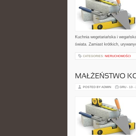
Kuchnia wegetariańska i wegańsk
świata. Zamiast krótkich, urywany
CATEGORIES:
NIERUCHOMOŚCI
MAŁŻEŃSTWO K
POSTED BY ADMIN
GRU - 13 -