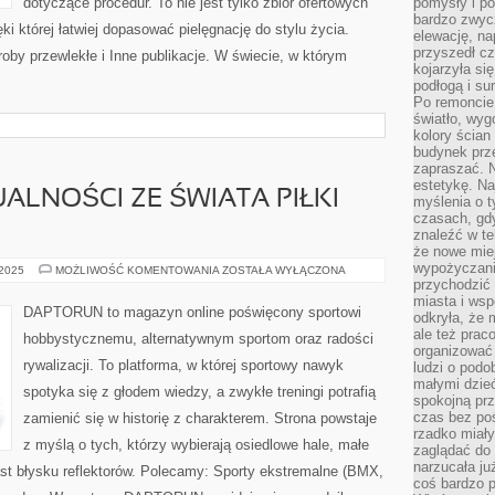
dotyczące procedur. To nie jest tylko zbiór ofertowych
pomysły i po
bardzo zwyc
ęki której łatwiej dopasować pielęgnację do stylu życia.
elewację, n
przyszedł cz
roby przewlekłe i Inne publikacje. W świecie, w którym
kojarzyła si
podłogą i s
Po remoncie 
światło, wyg
kolory ścian 
budynek prz
zapraszać. N
estetykę. Na
ALNOŚCI ZE ŚWIATA PIŁKI
myślenia o 
czasach, gd
znaleźć w te
że nowe miej
wypożyczani
LACROSSE
 2025
MOŻLIWOŚĆ KOMENTOWANIA
ZOSTAŁA WYŁĄCZONA
I
przychodzić 
AKTUALNOŚCI
miasta i ws
ZE
DAPTORUN to magazyn online poświęcony sportowi
odkryła, że 
ŚWIATA
PIŁKI
ale też prac
hobbystycznemu, alternatywnym sportom oraz radości
RĘCZNEJ
organizować
rywalizacji. To platforma, w której sportowy nawyk
ludzi o podo
małymi dzieć
spotyka się z głodem wiedzy, a zwykłe treningi potrafią
spokojną prz
czas bez poś
zamienić się w historię z charakterem. Strona powstaje
rzadko miały
z myślą o tych, którzy wybierają osiedlowe hale, małe
zaglądać do 
narzucała ju
st błysku reflektorów. Polecamy: Sporty ekstremalne (BMX,
coś bardzo p