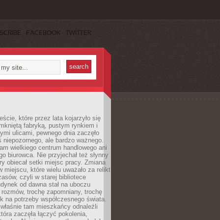
SCRIBE
FACEBOOK
TWITTER
cie, które przez lata kojarzyło się
mkniętą fabryką, pustym rynkiem i
ymi ulicami, pewnego dnia zaczęło
ś niepozornego, ale bardzo ważnego.
tam wielkiego centrum handlowego ani
 biurowca. Nie przyjechał też słynny
óry obiecał setki miejsc pracy. Zmiana
w miejscu, które wielu uważało za relikt
asów, czyli w starej bibliotece
udynek od dawna stał na uboczu
 rozmów, trochę zapomniany, trochę
ak na potrzeby współczesnego świata.
łaśnie tam mieszkańcy odnaleźli
która zaczęła łączyć pokolenia,