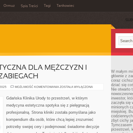
Ormuz
Tagi
Tankowiec
Spis Treści
SUB
TYCZNA DLA MĘŻCZYZN I
W małym mieś
ZABIEGACH
głównie z za
coraz cichsz
dziać się co
MEDYCYNA
 2025
MOŻLIWOŚĆ KOMENTOWANIA
ZOSTAŁA WYŁĄCZONA
Nie otwarto 
ESTETYCZNA
DLA
nowoczesnego
MĘŻCZYZN
Gdańska Klinika Urody to przestrzeń, w którym
inwestor, kt
I
zaczęła się 
POWIKŁANIA
medycyna estetyczna spotyka się z pielęgnacją
PO
minionych cz
ZABIEGACH
miejskiej. B
profesjonalną. Strona kliniki została pomyślana jako
codziennych
kompendium dla osób, które chcą lepiej zrozumieć
zbyt cichy j
Tymczasem w
potrzeby swojej cery i podejmować świadome decyzje
przestrzeń, 