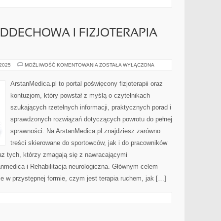
ODDECHOWA I FIZJOTERAPIA
REHABILITACJA
 2025
MOŻLIWOŚĆ KOMENTOWANIA
ZOSTAŁA WYŁĄCZONA
ODDECHOWA
I
FIZJOTERAPIA
ArstanMedica.pl to portal poświęcony fizjoterapii oraz
KOBIET
W
kontuzjom, który powstał z myślą o czytelnikach
CIĄŻY
szukających rzetelnych informacji, praktycznych porad i
sprawdzonych rozwiązań dotyczących powrotu do pełnej
sprawności. Na ArstanMedica.pl znajdziesz zarówno
treści skierowane do sportowców, jak i do pracowników
az tych, którzy zmagają się z nawracającymi
anmedica i Rehabilitacja neurologiczna. Głównym celem
e w przystępnej formie, czym jest terapia ruchem, jak […]