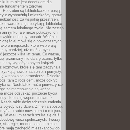
e kultura nie jest dodatkiem dla
ale fundamentem zdrowej
. Potrzebni są bibliotekarze z pasją,
y z wyobraźnią i mieszkańcy gotowi
edzialność za wspólną przestrzeń.
akie warunki się spotykają, biblioteka
ę sercem lokalnego życia. Nie zastąpi
 ani rynku, ale może połączyć ich
ezwykle subtelny sposób. Właśnie
az częściej mówi się o nowoczesnych
 jako o miejscach, które wspierają
czny bardziej, niż można było
 jeszcze kilka lat temu. Co ważne,
iej przemiany nie da się ocenić tylko
e liczby wypożyczonych książek.
eż rozmowy, które się tam zaczynają,
re zyskują nowe znaczenie, i pomysły,
się w spokojnej atmosferze. Dziecko,
hodzi tam z rodzicem, może odkryć
ytania. Nastolatek może pierwszy raz
ego zainteresowania są ważne.
ba może odzyskać poczucie bycia
iedy dzieli się wspomnieniami z
. Każde takie doświadczenie zmienia
iż pojedynczy dzień. Zmienia sposób,
e myślą o sobie nawzajem i o miejscu,
ą. W wielu miastach szuka się dziś
odbudowę więzi społecznych. Tworzy
, strategie, modne hasła i kolejne
tóre mają zachęcić mieszkańców do