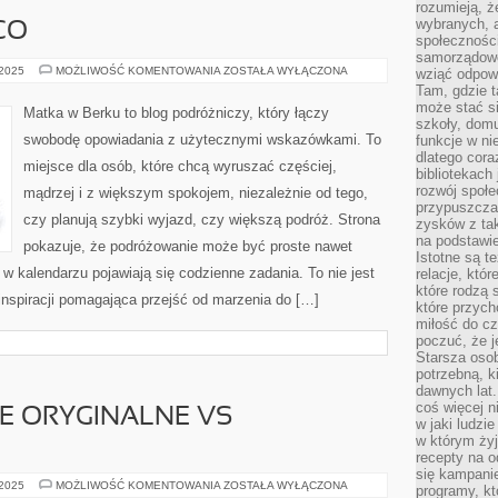
rozumieją, ż
wybranych, 
CO
społeczności
samorządowc
ISTANBUL
 2025
MOŻLIWOŚĆ KOMENTOWANIA
ZOSTAŁA WYŁĄCZONA
wziąć odpowi
I
Tam, gdzie t
MEXICO
może stać si
Matka w Berku to blog podróżniczy, który łączy
szkoły, domu
swobodę opowiadania z użytecznymi wskazówkami. To
funkcje w ni
dlatego cor
miejsce dla osób, które chcą wyruszać częściej,
bibliotekach
rozwój społe
mądrzej i z większym spokojem, niezależnie od tego,
przypuszczać
czy planują szybki wyjazd, czy większą podróż. Strona
zysków z tak
na podstawi
pokazuje, że podróżowanie może być proste nawet
Istotne są t
 w kalendarzu pojawiają się codzienne zadania. To nie jest
relacje, któ
które rodzą 
 inspiracji pomagająca przejść od marzenia do […]
które przyc
miłość do cz
poczuć, że j
Starsza oso
potrzebną, k
dawnych lat
coś więcej n
E ORYGINALNE VS
w jaki ludzi
w którym żyj
recepty na 
się kampanie
CZĘŚCI
 2025
MOŻLIWOŚĆ KOMENTOWANIA
ZOSTAŁA WYŁĄCZONA
programy, k
ZAMIENNE