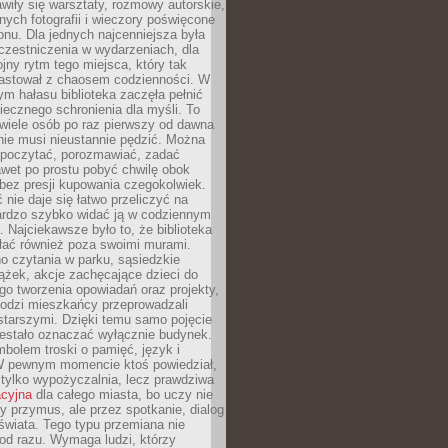
wiły się warsztaty, rozmowy autorskie,
nych fotografii i wieczory poświęcone
ionu. Dla jednych najcenniejsza była
czestniczenia w wydarzeniach, dla
jny rytm tego miejsca, który tak
astował z chaosem codzienności. W
ym hałasu biblioteka zaczęła pełnić
iecznego schronienia dla myśli. To
wiele osób po raz pierwszy od dawna
nie musi nieustannie pędzić. Można
, poczytać, porozmawiać, zadać
awet po prostu pobyć chwilę obok
 bez presji kupowania czegokolwiek.
 nie daje się łatwo przeliczyć na
bardzo szybko widać ją w codziennym
. Najciekawsze było to, że biblioteka
łać również poza swoimi murami.
o czytania w parku, sąsiedzkie
ążek, akcje zachęcające dzieci do
o tworzenia opowiadań oraz projekty,
łodzi mieszkańcy przeprowadzali
starszymi. Dzięki temu samo pojęcie
rzestało oznaczać wyłącznie budynek.
mbolem troski o pamięć, język i
W pewnym momencie ktoś powiedział,
e tylko wypożyczalnia, lecz prawdziwa
acyjna
dla całego miasta, bo uczy nie
y przymus, ale przez spotkanie, dialog
świata. Tego typu przemiana nie
od razu. Wymaga ludzi, którzy