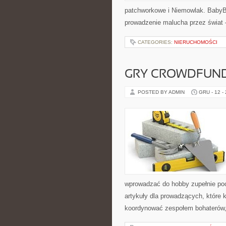
patchworkowe i Niemowlak. BabyB
prowadzenie malucha przez świat –
CATEGORIES:
NIERUCHOMOŚCI
GRY CROWDFUN
POSTED BY ADMIN
GRU - 12 -
wprowadzać do hobby zupełnie po
artykuły dla prowadzących, które 
koordynować zespołem bohaterów, 