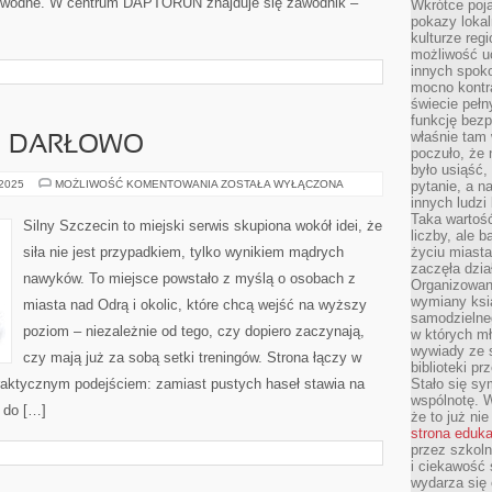
rty wodne. W centrum DAPTORUN znajduje się zawodnik –
Wkrótce poja
pokazy lokal
kulturze reg
możliwość u
innych spoko
mocno kontr
świecie pełn
funkcję bezp
właśnie tam 
 I DARŁOWO
poczuło, że 
było usiąść
SPA
 2025
MOŻLIWOŚĆ KOMENTOWANIA
ZOSTAŁA WYŁĄCZONA
pytanie, a n
I
innych ludzi
WELLNESS
Taka wartość
I
Silny Szczecin to miejski serwis skupiona wokół idei, że
DARŁOWO
liczby, ale 
siła nie jest przypadkiem, tylko wynikiem mądrych
życiu miasta
zaczęła dzia
nawyków. To miejsce powstało z myślą o osobach z
Organizowan
wymiany ksi
miasta nad Odrą i okolic, które chcą wejść na wyższy
samodzielneg
poziom – niezależnie od tego, czy dopiero zaczynają,
w których m
wywiady ze 
czy mają już za sobą setki treningów. Strona łączy w
biblioteki p
praktycznym podejściem: zamiast pustych haseł stawia na
Stało się sy
wspólnotę. 
ę do […]
że to już ni
strona eduk
przez szkoln
i ciekawość 
wydarza się 