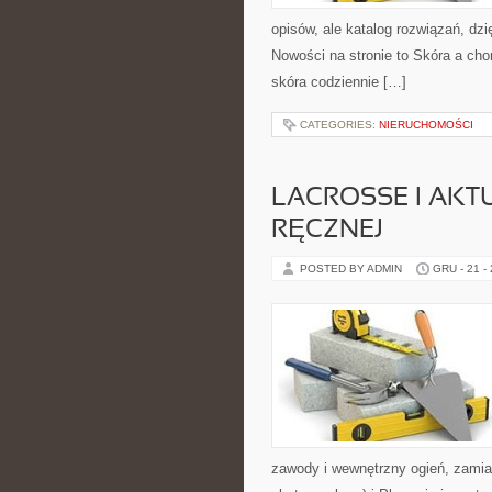
opisów, ale katalog rozwiązań, dzi
Nowości na stronie to Skóra a cho
skóra codziennie […]
CATEGORIES:
NIERUCHOMOŚCI
LACROSSE I AKTU
RĘCZNEJ
POSTED BY ADMIN
GRU - 21 -
zawody i wewnętrzny ogień, zamia