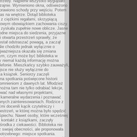
trzeby. Najpierw wszystko wyglądało
zajnie. Wymieniono okna, odświeżono
aprawiono schody przy wejściu. Potem
as na wnętrze. Dotąd biblioteka
ę z ciężkimi regałami, skrzypiącą
urowym obowiązkiem zachowania ciszy.
zyskała zupełnie nowe oblicze. Jasne
odne miejsca do siedzenia, przyjazne
i otwarta przestrzeń sprawiły, że
estał odstraszać powagą, a zaczął
ie chodziło jednak wyłącznie o
jważniejsza okazała się zmiana
tym, czym może być biblioteka w
y niemal każdą informację można
lefonie. Mieszkańcy szybko zauważyli,
sce nie służy wyłącznie do
a książek. Seniorzy zaczęli
na spotkania poświęcone historii
pomnieniom z dawnych lat. Młodzież
można tam nie tylko odrabiać lekcje,
ować nad własnymi projektami,
 kameralne wydarzenia i poznawać
bnych zainteresowaniach. Rodzice z
mi docenili kącik czytelniczy i
estrzeń, w której można było spędzić
piechu. Nawet osoby, które wcześniej
 kontakt z książkami, zaczęły
środka z ciekawości. Biblioteka nie
ż swojej obecności, ale proponowała
otrzebnego: miejsce spotkania.