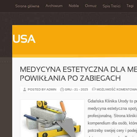
Archiwum
Nobla
Ormuz
Tagi
Strona główna
Spis Treści
USA
MEDYCYNA ESTETYCZNA DLA MĘ
POWIKŁANIA PO ZABIEGACH
POSTED BY ADMIN
GRU - 21 - 2025
MOŻLIWOŚĆ KOMENTOWA
Gdańska Klinika Urody to p
medycyna estetyczna spoty
profesjonalną. Strona klini
kompendium dla osób, które
potrzeby swojej cery i po