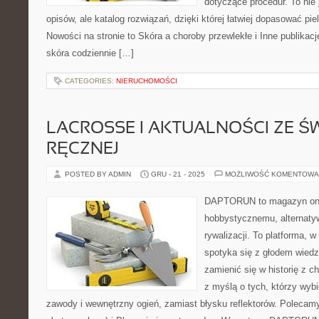
dotyczące procedur. To nie 
opisów, ale katalog rozwiązań, dzięki której łatwiej dopasować pie
Nowości na stronie to Skóra a choroby przewlekłe i Inne publikac
skóra codziennie […]
CATEGORIES:
NIERUCHOMOŚCI
LACROSSE I AKTUALNOŚCI ZE ŚW
RĘCZNEJ
POSTED BY ADMIN
GRU - 21 - 2025
MOŻLIWOŚĆ KOMENTOWA
DAPTORUN to magazyn onli
hobbystycznemu, alternaty
rywalizacji. To platforma, 
spotyka się z głodem wiedzy
zamienić się w historię z c
z myślą o tych, którzy wybi
zawody i wewnętrzny ogień, zamiast błysku reflektorów. Polecam