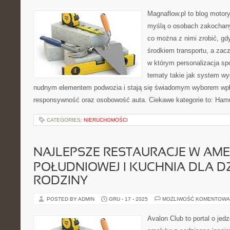
Magnaflow.pl to blog motory
myślą o osobach zakochany
co można z nimi zrobić, gdy
środkiem transportu, a zac
w którym personalizacja spo
tematy takie jak system w
nudnym elementem podwozia i stają się świadomym wyborem wpł
responsywność oraz osobowość auta. Ciekawe kategorie to: Hamu
CATEGORIES:
NIERUCHOMOŚCI
NAJLEPSZE RESTAURACJE W AM
POŁUDNIOWEJ I KUCHNIA DLA DZI
RODZINY
POSTED BY ADMIN
GRU - 17 - 2025
MOŻLIWOŚĆ KOMENTOWA
Avalon Club to portal o jedz