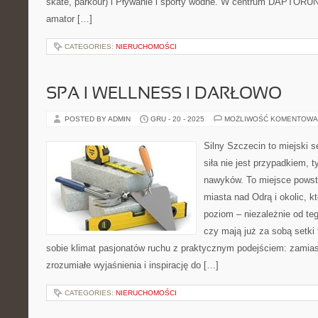
skate, parkour) i Pływanie i sporty wodne. W centrum DAPTORUN
amator […]
CATEGORIES:
NIERUCHOMOŚCI
SPA I WELLNESS I DARŁOWO
POSTED BY ADMIN
GRU - 20 - 2025
MOŻLIWOŚĆ KOMENTOWA
Silny Szczecin to miejski s
siła nie jest przypadkiem, 
nawyków. To miejsce powst
miasta nad Odrą i okolic, 
poziom – niezależnie od te
czy mają już za sobą setki 
sobie klimat pasjonatów ruchu z praktycznym podejściem: zamias
zrozumiałe wyjaśnienia i inspirację do […]
CATEGORIES:
NIERUCHOMOŚCI