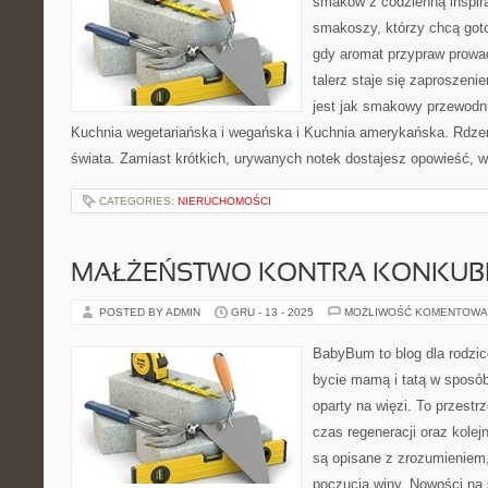
smaków z codzienną inspira
smakoszy, którzy chcą goto
gdy aromat przypraw prowad
talerz staje się zaproszeni
jest jak smakowy przewodni
Kuchnia wegetariańska i wegańska i Kuchnia amerykańska. Rdze
świata. Zamiast krótkich, urywanych notek dostajesz opowieść, w
CATEGORIES:
NIERUCHOMOŚCI
MAŁŻEŃSTWO KONTRA KONKUB
POSTED BY ADMIN
GRU - 13 - 2025
MOŻLIWOŚĆ KOMENTOWA
BabyBum to blog dla rodzi
bycie mamą i tatą w sposób
oparty na więzi. To przestr
czas regeneracji oraz kolej
są opisane z zrozumieniem
poczucia winy. Nowości na 