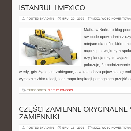
ISTANBUL I MEXICO
POSTED BY ADMIN
GRU - 20 - 2025
MOŻLIWOŚĆ KOMENTOWA
Matka w Berku to blog podr
swobodę opowiadania z uż
miejsce dla osób, które ch
mądrzej i z większym spoko
czy planują szybki wyjazd,
pokazuje, że podróżowanie
wtedy, gdy życie jest zabiegane, a w kalendarzu pojawiają się cod
wyłącznie zbiór relacji, lecz mapa inspiracji pomagająca przejść 
CATEGORIES:
NIERUCHOMOŚCI
CZĘŚCI ZAMIENNE ORYGINALNE 
ZAMIENNIKI
POSTED BY ADMIN
GRU - 18 - 2025
MOŻLIWOŚĆ KOMENTOWA