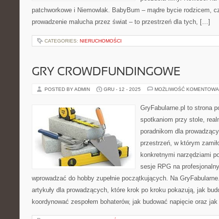
patchworkowe i Niemowlak. BabyBum – mądre bycie rodzicem, cz
prowadzenie malucha przez świat – to przestrzeń dla tych, […]
CATEGORIES:
NIERUCHOMOŚCI
GRY CROWDFUNDINGOWE
POSTED BY ADMIN
GRU - 12 - 2025
MOŻLIWOŚĆ KOMENTOWA
GryFabularne.pl to strona 
spotkaniom przy stole, re
poradnikom dla prowadzący
przestrzeń, w którym zamiło
konkretnymi narzędziami p
sesje RPG na profesjonaln
wprowadzać do hobby zupełnie początkujących. Na GryFabularne
artykuły dla prowadzących, które krok po kroku pokazują, jak bu
koordynować zespołem bohaterów, jak budować napięcie oraz jak 