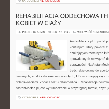
CATEGORIES:
NIERUCHOMOŚCI
REHABILITACJA ODDECHOWA I F
KOBIET W CIĄŻY
POSTED BY ADMIN
GRU - 12 - 2025
MOŻLIWOŚĆ KOMENTOWA
ArstanMedica.pl to portal po
kontuzjom, który powstał z
szukających rzetelnych info
sprawdzonych rozwiązań do
sprawności. Na ArstanMedi
treści skierowane do sport
biurowych, a także do seniorów oraz tych, którzy zmagają się z 
dolegliwościami. Zobacz też: Arstanmedica i Rehabilitacja neuro
ArstanMedica.pl jest wytłumaczenie w przystępnej formie, czym je
CATEGORIES:
NIERUCHOMOŚCI