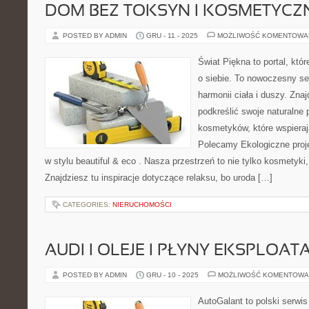
DOM BEZ TOKSYN I KOSMETYCZN
POSTED BY ADMIN
GRU - 11 - 2025
MOŻLIWOŚĆ KOMENTOWA
Świat Piękna to portal, któ
o siebie. To nowoczesny ser
harmonii ciała i duszy. Zna
podkreślić swoje naturalne 
kosmetyków, które wspieraj
Polecamy Ekologiczne proje
w stylu beautiful & eco . Nasza przestrzeń to nie tylko kosmetyki,
Znajdziesz tu inspiracje dotyczące relaksu, bo uroda […]
CATEGORIES:
NIERUCHOMOŚCI
AUDI I OLEJE I PŁYNY EKSPLOAT
POSTED BY ADMIN
GRU - 10 - 2025
MOŻLIWOŚĆ KOMENTOWA
AutoGalant to polski serwi