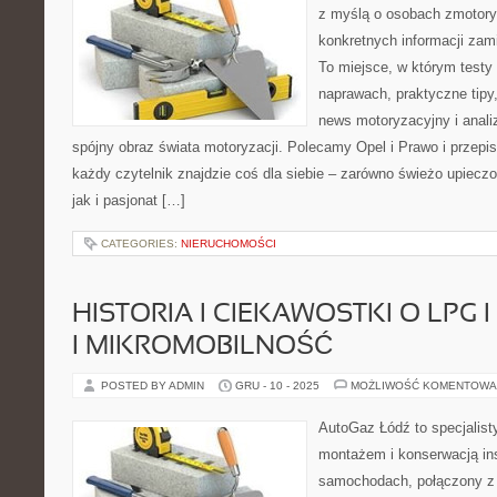
z myślą o osobach zmotory
konkretnych informacji zam
To miejsce, w którym testy
naprawach, praktyczne tip
news motoryzacyjny i anali
spójny obraz świata motoryzacji. Polecamy Opel i Prawo i przepi
każdy czytelnik znajdzie coś dla siebie – zarówno świeżo upiecz
jak i pasjonat […]
CATEGORIES:
NIERUCHOMOŚCI
HISTORIA I CIEKAWOSTKI O LPG 
I MIKROMOBILNOŚĆ
POSTED BY ADMIN
GRU - 10 - 2025
MOŻLIWOŚĆ KOMENTOWA
AutoGaz Łódź to specjalist
montażem i konserwacją in
samochodach, połączony z