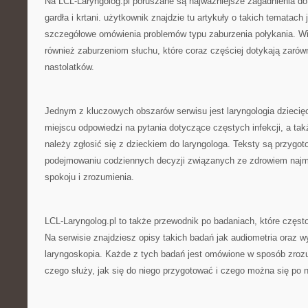
Na LCL-Laryngolog.pl poruszane są najważniejsze zagadnienia d
gardła i krtani. użytkownik znajdzie tu artykuły o takich tematach
szczegółowe omówienia problemów typu zaburzenia połykania. W
również zaburzeniom słuchu, które coraz częściej dotykają zarówn
nastolatków.
Jednym z kluczowych obszarów serwisu jest laryngologia dziecię
miejscu odpowiedzi na pytania dotyczące częstych infekcji, a tak
należy zgłosić się z dzieckiem do laryngologa. Teksty są przygo
podejmowaniu codziennych decyzji związanych ze zdrowiem najm
spokoju i zrozumienia.
LCL-Laryngolog.pl to także przewodnik po badaniach, które częst
Na serwisie znajdziesz opisy takich badań jak audiometria oraz w
laryngoskopia. Każde z tych badań jest omówione w sposób zrozu
czego służy, jak się do niego przygotować i czego można się po 