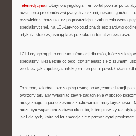
Telemedycyna
i Otorynolaryngologia. Ten portal powstał po to, 
rozumieniu problemów związanych z uszami, nosem i gardłem – od
przewlekłe schorzenia, aż po poważniejsze zaburzenia wymagając
specjalistycznej. Na LCL-Laryngolog.pl znajdziesz zarówno ogólne 
artykuły, które wyjaśniają krok po kroku na temat zdrowia uszu.
LCL-Laryngolog.pl to centrum informacji dla osób, które szukają
specjalisty. Niezależnie od tego, czy zmagasz się z szumami us
wiedzieć, jak zapobiegać infekcjom, ten portal powstał właśnie dla
To strona, w którym szczególną uwagę poświęcono edukacji pacjen
tworzony tak, aby wyjaśniać zawiłe zagadnienia w sposób logicz
medycznego, a jednocześnie z zachowaniem merytoryczności. Dz
może być wsparciem zarówno dla osób, które pierwszy raz stykają
jak i dla tych, które od lat zmagają się z przewlekłymi problemam