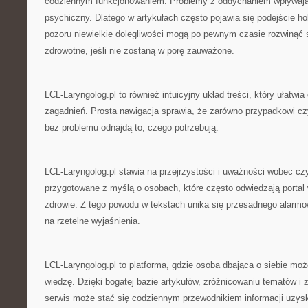
codziennym funkcjonowaniem. Problemy z oddychaniem wpływają
psychiczny. Dlatego w artykułach często pojawia się podejście ho
pozoru niewielkie dolegliwości mogą po pewnym czasie rozwinąć 
zdrowotne, jeśli nie zostaną w porę zauważone.
LCL-Laryngolog.pl to również intuicyjny układ treści, który ułatwi
zagadnień. Prosta nawigacja sprawia, że zarówno przypadkowi czyte
bez problemu odnajdą to, czego potrzebują.
LCL-Laryngolog.pl stawia na przejrzystości i uważności wobec czy
przygotowane z myślą o osobach, które często odwiedzają porta
zdrowie. Z tego powodu w tekstach unika się przesadnego alarmow
na rzetelne wyjaśnienia.
LCL-Laryngolog.pl to platforma, gdzie osoba dbająca o siebie m
wiedzę. Dzięki bogatej bazie artykułów, zróżnicowaniu tematów i
serwis może stać się codziennym przewodnikiem informacji uzys