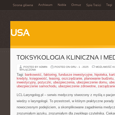
Archiwum
Nobla
Ormuz
Tagi
Strona główna
Spis Treści
USA
TOKSYKOLOGIA KLINICZNA I M
POSTED BY ADMIN
POSTED ON GRU - 1 - 2025
MOŻLIWOŚĆ 
WYŁĄCZONA
Tagi:
bankowość
,
faktoring
,
fundusze inwestycyjne
,
hipoteka
,
kar
kredyty
,
księgowość
,
leasing
,
oszczędzanie
,
planowanie budżetu
inwestycyjny
,
pożyczki
,
ubezpieczenia
,
ubezpieczenie domu
,
ube
ubezpieczenie samochodu
,
ubezpieczenie zdrowotne
,
zarządzani
LCL-Laryngolog.pl – serwis medyczny stworzony z myślą o pacjent
wiedzy o laryngologii. To przestrzeń, w którym praktyczne porady 
nowoczesnym podejściem, a skomplikowane zagadnienia medycz
zrozumiałym języku, zrozumiałym dla zwykłego czytelnika. Ciekaw