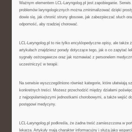
Ważnym elementem LCL-Laryngolog.pl jest zapobieganie. Serwis 
problemów laryngologicznych można zminimalizować dzięki prost
dowie się, jak chronić struny głosowe, jak zabezpieczać słuch o
odporność, aby rzadziej chorować.
LCL-Laryngolog.pl to nie tylko encyklopedyczne opisy, ale także
artykułach znajdziesz porady dotyczące tego, jak o co zapytać l
sygnały ostrzegawcze oraz jak rozmawiać z personelem medycz
uczestniczyć w terapii.
Na serwisie wyszczególniono również kategorie, które ułatwiają sz
konkretnych treści. Możesz przechodzić między działami poświę
z najpopularniejszymi jednostkami chorobowymi, a także wejść d
postępowi medycyny.
LCL-Laryngolog.pl podkreśla, że żadna treść zamieszczona w port
lekarza. Artykuły mają charakter informacyjny i służą jako wspar