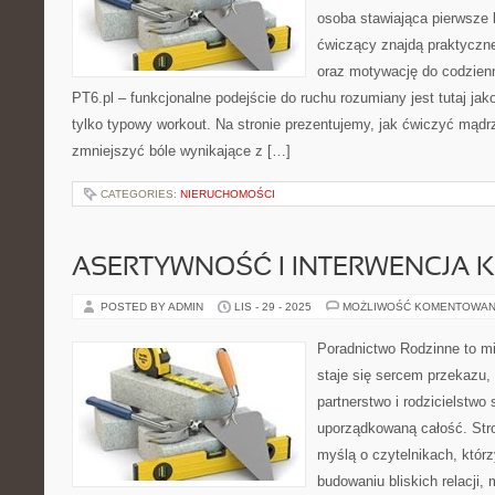
osoba stawiająca pierwsze 
ćwiczący znajdą praktyczne
oraz motywację do codzien
PT6.pl – funkcjonalne podejście do ruchu rozumiany jest tutaj jak
tylko typowy workout. Na stronie prezentujemy, jak ćwiczyć mądr
zmniejszyć bóle wynikające z […]
CATEGORIES:
NIERUCHOMOŚCI
ASERTYWNOŚĆ I INTERWENCJA
POSTED BY ADMIN
LIS - 29 - 2025
MOŻLIWOŚĆ KOMENTOWAN
Poradnictwo Rodzinne to mi
staje się sercem przekazu,
partnerstwo i rodzicielstwo 
uporządkowaną całość. Str
myślą o czytelnikach, którzy
budowaniu bliskich relacji