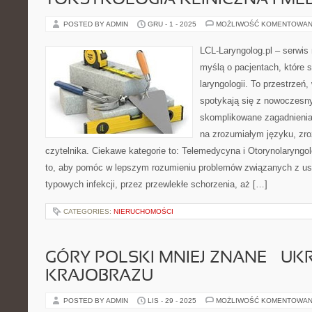
TOKSYKOLOGIA KLINICZNA I M
POSTED BY ADMIN
GRU - 1 - 2025
MOŻLIWOŚĆ KOMENTOWAN
LCL-Laryngolog.pl – serwi
myślą o pacjentach, które s
laryngologii. To przestrzeń
spotykają się z nowoczesn
skomplikowane zagadnieni
na zrozumiałym języku, zr
czytelnika. Ciekawe kategorie to: Telemedycyna i Otorynolaryngol
to, aby pomóc w lepszym rozumieniu problemów związanych z us
typowych infekcji, przez przewlekłe schorzenia, aż […]
CATEGORIES:
NIERUCHOMOŚCI
GÓRY POLSKI MNIEJ ZNANE – UK
KRAJOBRAZU
POSTED BY ADMIN
LIS - 29 - 2025
MOŻLIWOŚĆ KOMENTOWAN