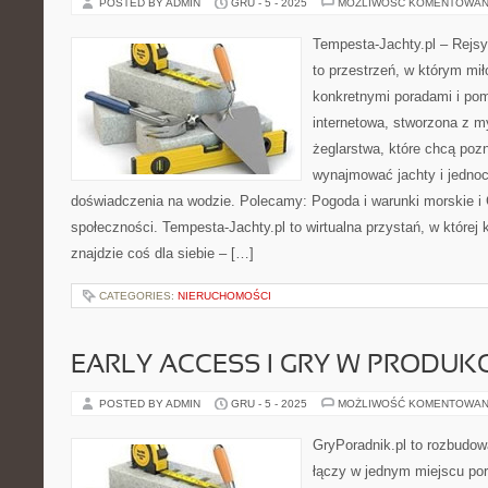
POSTED BY ADMIN
GRU - 5 - 2025
MOŻLIWOŚĆ KOMENTOWAN
Tempesta-Jachty.pl – Rejsy
to przestrzeń, w którym mi
konkretnymi poradami i pom
internetowa, stworzona z m
żeglarstwa, które chcą poz
wynajmować jachty i jedno
doświadczenia na wodzie. Polecamy: Pogoda i warunki morskie i G
społeczności. Tempesta-Jachty.pl to wirtualna przystań, w które
znajdzie coś dla siebie – […]
CATEGORIES:
NIERUCHOMOŚCI
EARLY ACCESS I GRY W PRODUKC
POSTED BY ADMIN
GRU - 5 - 2025
MOŻLIWOŚĆ KOMENTOWAN
GryPoradnik.pl to rozbudowa
łączy w jednym miejscu pora