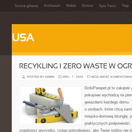
Archiwum
Nobla
Ormuz
Tagi
Strona główna
Spis Treści
USA
RECYKLING I ZERO WASTE W OG
POSTED BY ADMIN
GRU - 7 - 2025
MOŻLIWOŚĆ KOMENTOWAN
DzikiParapet.pl to zakątek 
pokojowe wychodzą na pierw
gwiazdami każdego domu. T
o osobach, które chcą zami
miejsko-domową dżunglę, peł
praktycznych podpowiedzi. 
znajdziesz wszystko, czego potrzebujesz, aby Twoje rośliny nie t