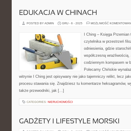
EDUKACJA W CHINACH
POSTED BY ADMIN
GRU - 6 - 2025
MOŻLIWOŚĆ KOMENTOWAN
I Ching – Księga Przemian t
czytelnika w przestrzeń filo
odniesienia, gdzie starochi
współczesną wrażliwością, 
codziennym kompasem w bu
Polecamy Chińskie wynalazk
witrynie I Ching jest opisywany nie jako tajemniczy relikt, lecz ja
procesu stawania się. Znajdziesz tu komentarze heksagramów, wy
także przewodniki, jak […]
CATEGORIES:
NIERUCHOMOŚCI
GADŻETY I LIFESTYLE MORSKI