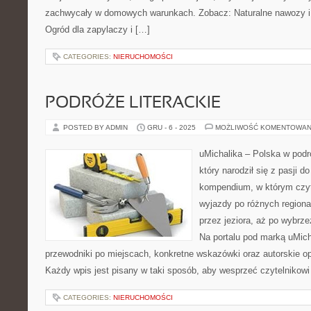
zachwycały w domowych warunkach. Zobacz: Naturalne nawozy i ś
Ogród dla zapylaczy i […]
CATEGORIES:
NIERUCHOMOŚCI
PODRÓŻE LITERACKIE
POSTED BY ADMIN
GRU - 6 - 2025
MOŻLIWOŚĆ KOMENTOWAN
uMichalika – Polska w podr
który narodził się z pasji 
kompendium, w którym czyte
wyjazdy po różnych regiona
przez jeziora, aż po wybrz
Na portalu pod marką uMic
przewodniki po miejscach, konkretne wskazówki oraz autorskie op
Każdy wpis jest pisany w taki sposób, aby wesprzeć czytelnikowi
CATEGORIES:
NIERUCHOMOŚCI