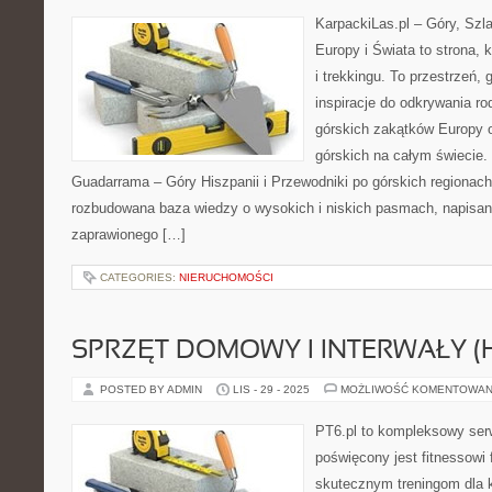
KarpackiLas.pl – Góry, Szl
Europy i Świata to strona, k
i trekkingu. To przestrzeń, 
inspiracje do odkrywania r
górskich zakątków Europy 
górskich na całym świecie.
Guadarrama – Góry Hiszpanii i Przewodniki po górskich regionach
rozbudowana baza wiedzy o wysokich i niskich pasmach, napisa
zaprawionego […]
CATEGORIES:
NIERUCHOMOŚCI
SPRZĘT DOMOWY I INTERWAŁY (H
POSTED BY ADMIN
LIS - 29 - 2025
MOŻLIWOŚĆ KOMENTOWAN
PT6.pl to kompleksowy serwi
poświęcony jest fitnessowi
skutecznym treningom dla k