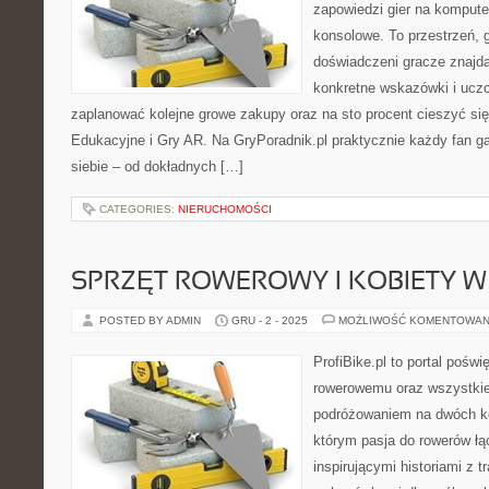
zapowiedzi gier na kompute
konsolowe. To przestrzeń, 
doświadczeni gracze znajdą
konkretne wskazówki i uczc
zaplanować kolejne growe zakupy oraz na sto procent cieszyć si
Edukacyjne i Gry AR. Na GryPoradnik.pl praktycznie każdy fan g
siebie – od dokładnych […]
CATEGORIES:
NIERUCHOMOŚCI
SPRZĘT ROWEROWY I KOBIETY W
POSTED BY ADMIN
GRU - 2 - 2025
MOŻLIWOŚĆ KOMENTOWAN
ProfiBike.pl to portal pośw
rowerowemu oraz wszystkie
podróżowaniem na dwóch kó
którym pasja do rowerów łąc
inspirującymi historiami z 