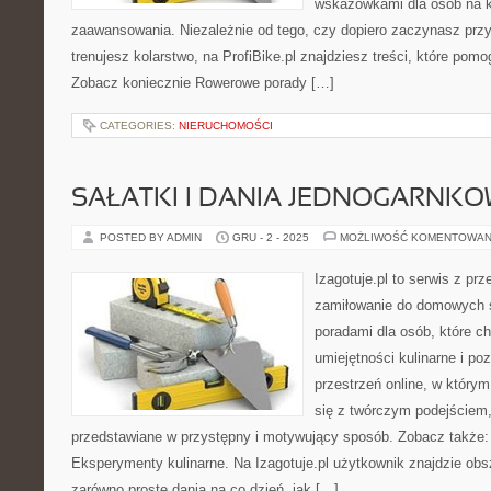
wskazówkami dla osób na 
zaawansowania. Niezależnie od tego, czy dopiero zaczynasz przy
trenujesz kolarstwo, na ProfiBike.pl znajdziesz treści, które pom
Zobacz koniecznie Rowerowe porady […]
CATEGORIES:
NIERUCHOMOŚCI
SAŁATKI I DANIA JEDNOGARNK
POSTED BY ADMIN
GRU - 2 - 2025
MOŻLIWOŚĆ KOMENTOWAN
Izagotuje.pl to serwis z prz
zamiłowanie do domowych 
poradami dla osób, które c
umiejętności kulinarne i p
przestrzeń online, w któr
się z twórczym podejściem,
przedstawiane w przystępny i motywujący sposób. Zobacz także:
Eksperymenty kulinarne. Na Izagotuje.pl użytkownik znajdzie obs
zarówno proste dania na co dzień, jak […]