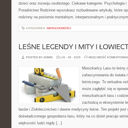
dzieci oraz rozwoju osobistego. Ciekawe kategorie: Psychologia i
Poradnictwo Rodzinne wyszukasz rozbudowane artykuły, które opi
rodzinny na poziomie mentalnym, interpersonalnym i praktyczny
CATEGORIES:
NIERUCHOMOŚCI
LEŚNE LEGENDY I MITY I ŁOWIE
POSTED BY ADMIN
LIS - 29 - 2025
MOŻLIWOŚĆ KOMENTOWAN
Mieszkańcy Lasu to leśny d
zafascynowania do świata n
leśniczego. To wirtualna ost
może zagłębić się w opowie
mieszkańcach lasu i codzi
zachodzą w ekosystemie l
lasów i Ziołolecznictwo i dawne medycyny leśne. Ten projekt jes
doświadczonego gospodarza lasu, który na co dzień pracuje wśród
większość ludzi nigdy […]