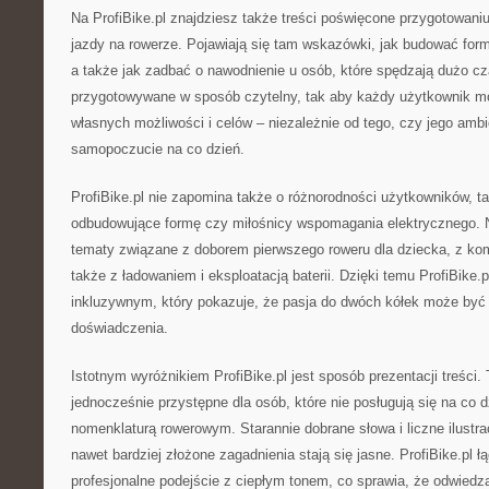
Na ProfiBike.pl znajdziesz także treści poświęcone przygotowan
jazdy na rowerze. Pojawiają się tam wskazówki, jak budować form
a także jak zadbać o nawodnienie u osób, które spędzają dużo cz
przygotowywane w sposób czytelny, tak aby każdy użytkownik m
własnych możliwości i celów – niezależnie od tego, czy jego ambic
samopoczucie na co dzień.
ProfiBike.pl nie zapomina także o różnorodności użytkowników, ta
odbudowujące formę czy miłośnicy wspomagania elektrycznego. Na
tematy związane z doborem pierwszego roweru dla dziecka, z ko
także z ładowaniem i eksploatacją baterii. Dzięki temu ProfiBike.p
inkluzywnym, który pokazuje, że pasja do dwóch kółek może być 
doświadczenia.
Istotnym wyróżnikiem ProfiBike.pl jest sposób prezentacji treści.
jednocześnie przystępne dla osób, które nie posługują się na co d
nomenklaturą rowerowym. Starannie dobrane słowa i liczne ilustra
nawet bardziej złożone zagadnienia stają się jasne. ProfiBike.pl 
profesjonalne podejście z ciepłym tonem, co sprawia, że odwiedz