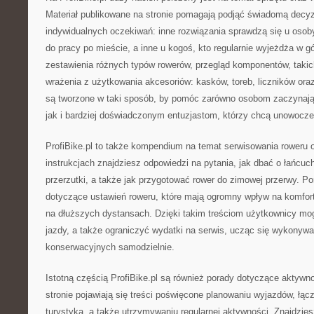
Materiał publikowane na stronie pomagają podjąć świadomą decy
indywidualnych oczekiwań: inne rozwiązania sprawdzą się u osoby
do pracy po mieście, a inne u kogoś, kto regularnie wyjeżdża w gó
zestawienia różnych typów rowerów, przegląd komponentów, takic
wrażenia z użytkowania akcesoriów: kasków, toreb, liczników oraz
są tworzone w taki sposób, by pomóc zarówno osobom zaczynaj
jak i bardziej doświadczonym entuzjastom, którzy chcą unowocz
ProfiBike.pl to także kompendium na temat serwisowania roweru 
instrukcjach znajdziesz odpowiedzi na pytania, jak dbać o łańcuc
przerzutki, a także jak przygotować rower do zimowej przerwy. P
dotyczące ustawień roweru, które mają ogromny wpływ na komfor
na dłuższych dystansach. Dzięki takim treściom użytkownicy m
jazdy, a także ograniczyć wydatki na serwis, ucząc się wykonyw
konserwacyjnych samodzielnie.
Istotną częścią ProfiBike.pl są również porady dotyczące aktyw
stronie pojawiają się treści poświęcone planowaniu wyjazdów, łąc
turystyką, a także utrzymywaniu regularnej aktywności. Znajdzie