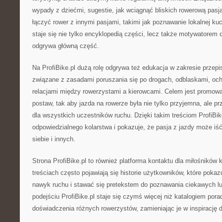
wypady z dziećmi, sugestie, jak wciągnąć bliskich rowerową pasją
łączyć rower z innymi pasjami, takimi jak poznawanie lokalnej kuc
staje się nie tylko encyklopedią części, lecz także motywatorem 
odgrywa główną część.
Na ProfiBike.pl dużą rolę odgrywa też edukacja w zakresie przep
związane z zasadami poruszania się po drogach, odblaskami, och
relacjami między rowerzystami a kierowcami. Celem jest promow
postaw, tak aby jazda na rowerze była nie tylko przyjemna, ale 
dla wszystkich uczestników ruchu. Dzięki takim treściom ProfiBik
odpowiedzialnego kolarstwa i pokazuje, że pasja z jazdy może iść
siebie i innych.
Strona ProfiBike.pl to również platforma kontaktu dla miłośników 
treściach często pojawiają się historie użytkowników, które pokazu
nawyk ruchu i stawać się pretekstem do poznawania ciekawych lu
podejściu ProfiBike.pl staje się czymś więcej niż katalogiem pora
doświadczenia różnych rowerzystów, zamieniając je w inspirację d