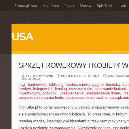
Archiwum
Nobla
Ormuz
Tagi
Strona główna
Spis Treści
USA
SPRZĘT ROWEROWY I KOBIETY W
POSTED BY ADMIN
POSTED ON GRU - 2 - 2025
MOŻLIWOŚĆ 
WYŁĄCZONA
Tagi:
bankowość
,
faktoring
,
fundusze inwestycyjne
,
hipoteka
,
kar
kredyty
,
księgowość
,
leasing
,
oszczędzanie
,
planowanie budżetu
inwestycyjny
,
pożyczki
,
ubezpieczenia
,
ubezpieczenie domu
,
ube
ubezpieczenie samochodu
,
ubezpieczenie zdrowotne
,
zarządzani
ProfiBike.pl to portal poświęcony w całości światu rowerowemu o
się z podróżowaniem na dwóch kółkach. To przestrzeń, w którym 
rzetelną wiedzą, inspirującymi historiami z trasy oraz praktycz
każdym poziomie zaawansowania. Niezależnie od tego, czy dopi