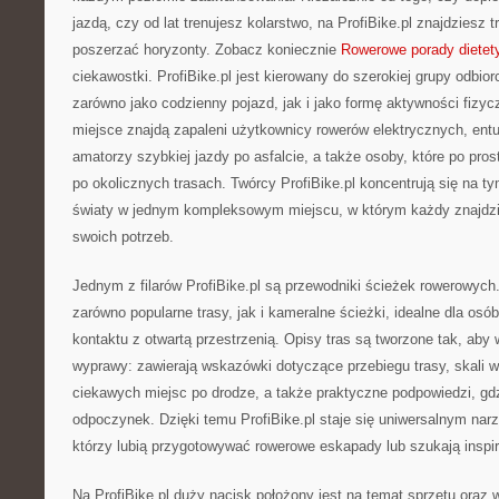
jazdą, czy od lat trenujesz kolarstwo, na ProfiBike.pl znajdziesz 
poszerzać horyzonty. Zobacz koniecznie
Rowerowe porady dietet
ciekawostki. ProfiBike.pl jest kierowany do szerokiej grupy odbior
zarówno jako codzienny pojazd, jak i jako formę aktywności fizyc
miejsce znajdą zapaleni użytkownicy rowerów elektrycznych, entuz
amatorzy szybkiej jazdy po asfalcie, a także osoby, które po pros
po okolicznych trasach. Twórcy ProfiBike.pl koncentrują się na t
światy w jednym kompleksowym miejscu, w którym każdy znajdz
swoich potrzeb.
Jednym z filarów ProfiBike.pl są przewodniki ścieżek rowerowych
zarówno popularne trasy, jak i kameralne ścieżki, idealne dla os
kontaktu z otwartą przestrzenią. Opisy tras są tworzone tak, ab
wyprawy: zawierają wskazówki dotyczące przebiegu trasy, skali w
ciekawych miejsc po drodze, a także praktyczne podpowiedzi, gd
odpoczynek. Dzięki temu ProfiBike.pl staje się uniwersalnym nar
którzy lubią przygotowywać rowerowe eskapady lub szukają inspira
Na ProfiBike.pl duży nacisk położony jest na temat sprzętu oraz