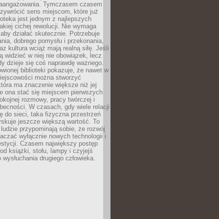
zaangażowania. Tymczasem czasem
zywrócić sens miejscom, które już
lioteka jest jednym z najlepszych
akiej cichej rewolucji. Nie wymaga
 aby działać skutecznie. Potrzebuje
ania, dobrego pomysłu i przekonania,
az kultura wciąż mają realną siłę. Jeśli
ą widzieć w niej nie obowiązek, lecz
dy dzieje się coś naprawdę ważnego.
owionej biblioteki pokazuje, że nawet w
miejscowości można stworzyć
która ma znaczenie większe niż jej
e ona stać się miejscem pierwszych
spokojnej rozmowy, pracy twórczej i
becności. W czasach, gdy wiele relacji
ię do sieci, taka fizyczna przestrzeń
yskuje jeszcze większą wartość. To
j ludzie przypominają sobie, że rozwój
aczać wyłącznie nowych technologii i
estycji. Czasem największy postęp
od książki, stołu, lampy i czyjejś
 wysłuchania drugiego człowieka.