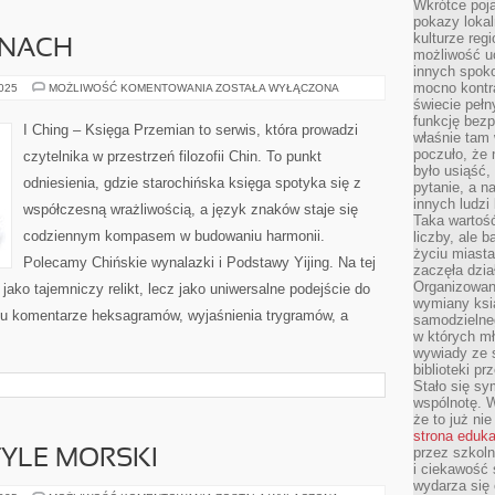
Wkrótce poja
pokazy lokal
kulturze reg
INACH
możliwość u
innych spoko
mocno kontr
EDUKACJA
2025
MOŻLIWOŚĆ KOMENTOWANIA
ZOSTAŁA WYŁĄCZONA
W
świecie pełn
CHINACH
funkcję bezp
I Ching – Księga Przemian to serwis, która prowadzi
właśnie tam 
poczuło, że 
czytelnika w przestrzeń filozofii Chin. To punkt
było usiąść
odniesienia, gdzie starochińska księga spotyka się z
pytanie, a n
innych ludzi
współczesną wrażliwością, a język znaków staje się
Taka wartość
codziennym kompasem w budowaniu harmonii.
liczby, ale 
życiu miasta
Polecamy Chińskie wynalazki i Podstawy Yijing. Na tej
zaczęła dzia
Organizowan
 jako tajemniczy relikt, lecz jako uniwersalne podejście do
wymiany ksi
 tu komentarze heksagramów, wyjaśnienia trygramów, a
samodzielneg
w których m
wywiady ze 
biblioteki p
Stało się sy
wspólnotę. 
że to już ni
strona eduk
przez szkoln
TYLE MORSKI
i ciekawość 
wydarza się 