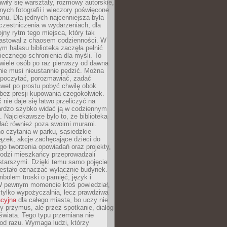
wiły się warsztaty, rozmowy autorskie,
nych fotografii i wieczory poświęcone
ionu. Dla jednych najcenniejsza była
czestniczenia w wydarzeniach, dla
jny rytm tego miejsca, który tak
astował z chaosem codzienności. W
ym hałasu biblioteka zaczęła pełnić
iecznego schronienia dla myśli. To
wiele osób po raz pierwszy od dawna
nie musi nieustannie pędzić. Można
, poczytać, porozmawiać, zadać
awet po prostu pobyć chwilę obok
 bez presji kupowania czegokolwiek.
 nie daje się łatwo przeliczyć na
bardzo szybko widać ją w codziennym
. Najciekawsze było to, że biblioteka
łać również poza swoimi murami.
o czytania w parku, sąsiedzkie
ążek, akcje zachęcające dzieci do
o tworzenia opowiadań oraz projekty,
łodzi mieszkańcy przeprowadzali
starszymi. Dzięki temu samo pojęcie
rzestało oznaczać wyłącznie budynek.
mbolem troski o pamięć, język i
W pewnym momencie ktoś powiedział,
e tylko wypożyczalnia, lecz prawdziwa
acyjna
dla całego miasta, bo uczy nie
y przymus, ale przez spotkanie, dialog
świata. Tego typu przemiana nie
od razu. Wymaga ludzi, którzy