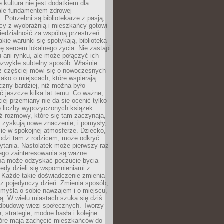
e kultura nie jest dodatkiem dla
ale fundamentem zdrowej
. Potrzebni są bibliotekarze z pasją,
y z wyobraźnią i mieszkańcy gotowi
edzialność za wspólną przestrzeń.
akie warunki się spotykają, biblioteka
ę sercem lokalnego życia. Nie zastąpi
 ani rynku, ale może połączyć ich
ezwykle subtelny sposób. Właśnie
az częściej mówi się o nowoczesnych
 jako o miejscach, które wspierają
czny bardziej, niż można było
 jeszcze kilka lat temu. Co ważne,
iej przemiany nie da się ocenić tylko
e liczby wypożyczonych książek.
eż rozmowy, które się tam zaczynają,
re zyskują nowe znaczenie, i pomysły,
się w spokojnej atmosferze. Dziecko,
hodzi tam z rodzicem, może odkryć
ytania. Nastolatek może pierwszy raz
ego zainteresowania są ważne.
ba może odzyskać poczucie bycia
iedy dzieli się wspomnieniami z
. Każde takie doświadczenie zmienia
iż pojedynczy dzień. Zmienia sposób,
e myślą o sobie nawzajem i o miejscu,
ą. W wielu miastach szuka się dziś
odbudowę więzi społecznych. Tworzy
, strategie, modne hasła i kolejne
tóre mają zachęcić mieszkańców do