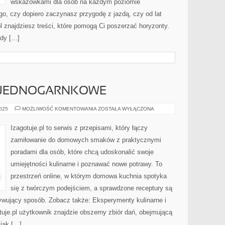
wskazówkami dla osób na każdym poziomie
o, czy dopiero zaczynasz przygodę z jazdą, czy od lat
pl znajdziesz treści, które pomogą Ci poszerzać horyzonty.
ady […]
A JEDNOGARNKOWE
SAŁATKI
2025
MOŻLIWOŚĆ KOMENTOWANIA
ZOSTAŁA WYŁĄCZONA
I
DANIA
JEDNOGARNKOWE
Izagotuje.pl to serwis z przepisami, który łączy
zamiłowanie do domowych smaków z praktycznymi
poradami dla osób, które chcą udoskonalić swoje
umiejętności kulinarne i poznawać nowe potrawy. To
przestrzeń online, w którym domowa kuchnia spotyka
się z twórczym podejściem, a sprawdzone receptury są
ywujący sposób. Zobacz także: Eksperymenty kulinarne i
uje.pl użytkownik znajdzie obszerny zbiór dań, obejmującą
 jak […]