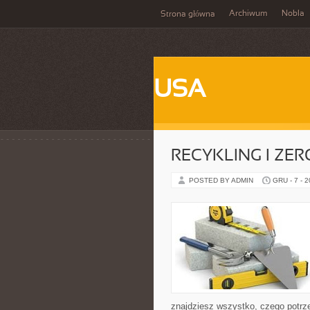
Archiwum
Nobla
Strona główna
USA
RECYKLING I ZE
POSTED BY ADMIN
GRU - 7 - 
znajdziesz wszystko, czego potrze