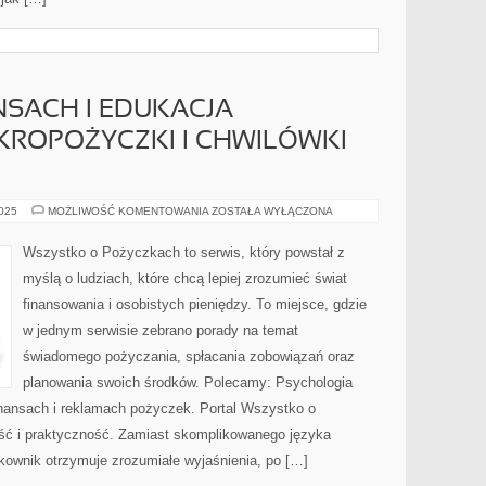
NSACH I EDUKACJA
KROPOŻYCZKI I CHWILÓWKI
KARIERA
2025
MOŻLIWOŚĆ KOMENTOWANIA
ZOSTAŁA WYŁĄCZONA
W
FINANSACH
I
Wszystko o Pożyczkach to serwis, który powstał z
EDUKACJA
ZAWODOWA
myślą o ludziach, które chcą lepiej zrozumieć świat
I
MIKROPOŻYCZKI
finansowania i osobistych pieniędzy. To miejsce, gdzie
I
CHWILÓWKI
w jednym serwisie zebrano porady na temat
POD
LUPĄ
świadomego pożyczania, spłacania zobowiązań oraz
planowania swoich środków. Polecamy: Psychologia
inansach i reklamach pożyczek. Portal Wszystko o
ść i praktyczność. Zamiast skomplikowanego języka
ownik otrzymuje zrozumiałe wyjaśnienia, po […]