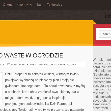
Ormuz
Tagi
Tankowiec
Spis Treści
SUB
RO WASTE W OGRODZIE
W małym mieś
głównie z za
RECYKLING
2025
MOŻLIWOŚĆ KOMENTOWANIA
ZOSTAŁA WYŁĄCZONA
coraz cichsz
I
ZERO
dziać się co
WASTE
DzikiParapet.pl to zakątek w sieci, w którym kwiaty
Nie otwarto 
W
nowoczesnego
OGRODZIE
pokojowe wychodzą na pierwszy plan i stają się
inwestor, kt
zaczęła się 
gwiazdami każdego domu. To portal stworzony z myślą
minionych cz
o osobach, które chcą zamienić swój okienny kąt w
miejskiej. B
codziennych
miejsko-domową dżunglę, pełną inspiracji i
zbyt cichy j
praktycznych podpowiedzi. Na DzikiParapet.pl
Tymczasem w
przestrzeń, 
bujesz, aby Twoje rośliny nie tylko przeżyły, ale naprawdę