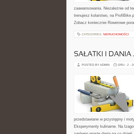
zaawansowania. Niezależnie od teg
trenujesz kolarstwo, na ProfiBike.
Zobacz koniecznie Rowerowe por
CATEGORIES:
NIERUCHOMOŚCI
SAŁATKI I DANI
POSTED BY ADMIN
GRU - 2 - 
przedstawiane w przystępny i mot
Eksperymenty kulinarne. Na Izagot
zarówno proste dania na co dzień,