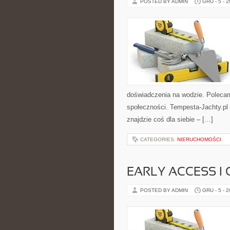
POSTED BY ADMIN
GRU - 5 - 
doświadczenia na wodzie. Polecamy
społeczności. Tempesta-Jachty.pl 
znajdzie coś dla siebie – […]
CATEGORIES:
NIERUCHOMOŚCI
EARLY ACCESS I
POSTED BY ADMIN
GRU - 5 - 