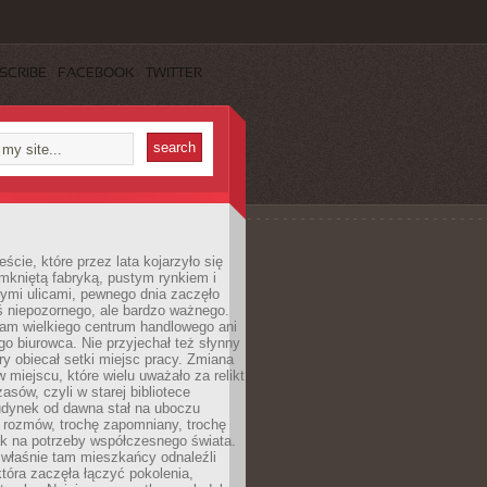
SCRIBE
FACEBOOK
TWITTER
cie, które przez lata kojarzyło się
mkniętą fabryką, pustym rynkiem i
ymi ulicami, pewnego dnia zaczęło
ś niepozornego, ale bardzo ważnego.
tam wielkiego centrum handlowego ani
 biurowca. Nie przyjechał też słynny
óry obiecał setki miejsc pracy. Zmiana
w miejscu, które wielu uważało za relikt
asów, czyli w starej bibliotece
udynek od dawna stał na uboczu
 rozmów, trochę zapomniany, trochę
ak na potrzeby współczesnego świata.
łaśnie tam mieszkańcy odnaleźli
która zaczęła łączyć pokolenia,