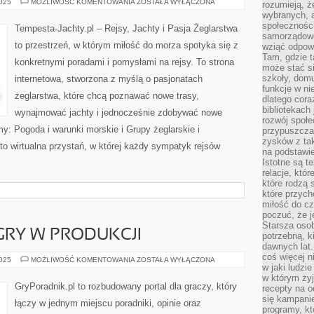
GADŻETY
2025
MOŻLIWOŚĆ KOMENTOWANIA
ZOSTAŁA WYŁĄCZONA
rozumieją, ż
I
wybranych, 
LIFESTYLE
MORSKI
społeczności
Tempesta-Jachty.pl – Rejsy, Jachty i Pasja Żeglarstwa
samorządowc
to przestrzeń, w którym miłość do morza spotyka się z
wziąć odpowi
Tam, gdzie t
konkretnymi poradami i pomysłami na rejsy. To strona
może stać si
szkoły, domu
internetowa, stworzona z myślą o pasjonatach
funkcje w ni
żeglarstwa, które chcą poznawać nowe trasy,
dlatego cor
bibliotekach
wynajmować jachty i jednocześnie zdobywać nowe
rozwój społe
: Pogoda i warunki morskie i Grupy żeglarskie i
przypuszczać
zysków z tak
to wirtualna przystań, w której każdy sympatyk rejsów
na podstawi
Istotne są t
relacje, któ
które rodzą 
które przyc
miłość do cz
poczuć, że j
Starsza oso
 GRY W PRODUKCJI
potrzebną, k
dawnych lat
coś więcej n
EARLY
2025
MOŻLIWOŚĆ KOMENTOWANIA
ZOSTAŁA WYŁĄCZONA
w jaki ludzi
ACCESS
I
w którym żyj
GRY
GryPoradnik.pl to rozbudowany portal dla graczy, który
recepty na 
W
PRODUKCJI
się kampanie
łączy w jednym miejscu poradniki, opinie oraz
programy, k