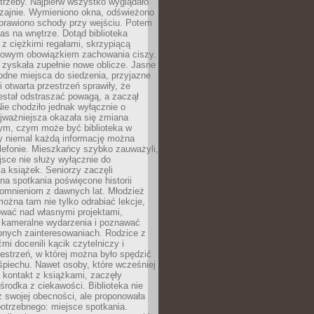
trzeby. Najpierw wszystko wyglądało
zajnie. Wymieniono okna, odświeżono
aprawiono schody przy wejściu. Potem
as na wnętrze. Dotąd biblioteka
ę z ciężkimi regałami, skrzypiącą
urowym obowiązkiem zachowania ciszy.
zyskała zupełnie nowe oblicze. Jasne
odne miejsca do siedzenia, przyjazne
i otwarta przestrzeń sprawiły, że
estał odstraszać powagą, a zaczął
ie chodziło jednak wyłącznie o
jważniejsza okazała się zmiana
tym, czym może być biblioteka w
y niemal każdą informację można
lefonie. Mieszkańcy szybko zauważyli,
sce nie służy wyłącznie do
a książek. Seniorzy zaczęli
na spotkania poświęcone historii
pomnieniom z dawnych lat. Młodzież
można tam nie tylko odrabiać lekcje,
ować nad własnymi projektami,
 kameralne wydarzenia i poznawać
bnych zainteresowaniach. Rodzice z
mi docenili kącik czytelniczy i
estrzeń, w której można było spędzić
piechu. Nawet osoby, które wcześniej
 kontakt z książkami, zaczęły
środka z ciekawości. Biblioteka nie
ż swojej obecności, ale proponowała
otrzebnego: miejsce spotkania.