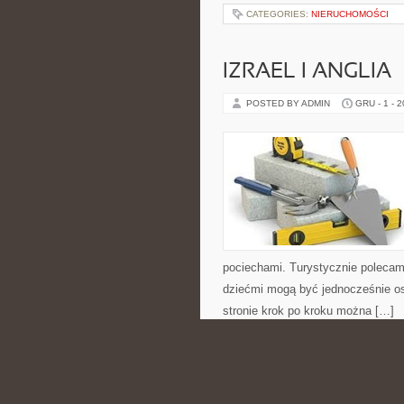
CATEGORIES:
NIERUCHOMOŚCI
IZRAEL I ANGLIA
POSTED BY ADMIN
GRU - 1 - 
pociechami. Turystycznie polecamy
dziećmi mogą być jednocześnie os
stronie krok po kroku można […]
CATEGORIES:
NIERUCHOMOŚCI