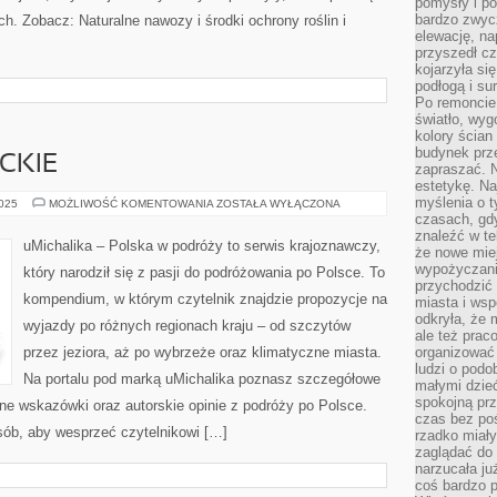
pomysły i po
bardzo zwyc
 Zobacz: Naturalne nawozy i środki ochrony roślin i
elewację, n
przyszedł cz
kojarzyła si
podłogą i s
Po remoncie 
światło, wyg
kolory ścian 
budynek prz
CKIE
zapraszać. N
estetykę. Na
myślenia o 
PODRÓŻE
2025
MOŻLIWOŚĆ KOMENTOWANIA
ZOSTAŁA WYŁĄCZONA
LITERACKIE
czasach, gd
znaleźć w te
uMichalika – Polska w podróży to serwis krajoznawczy,
że nowe miej
wypożyczani
który narodził się z pasji do podróżowania po Polsce. To
przychodzić 
kompendium, w którym czytelnik znajdzie propozycje na
miasta i ws
odkryła, że 
wyjazdy po różnych regionach kraju – od szczytów
ale też prac
przez jeziora, aż po wybrzeże oraz klimatyczne miasta.
organizować
ludzi o podo
Na portalu pod marką uMichalika poznasz szczegółowe
małymi dzieć
spokojną prz
ne wskazówki oraz autorskie opinie z podróży po Polsce.
czas bez poś
sób, aby wesprzeć czytelnikowi […]
rzadko miały
zaglądać do 
narzucała ju
coś bardzo p