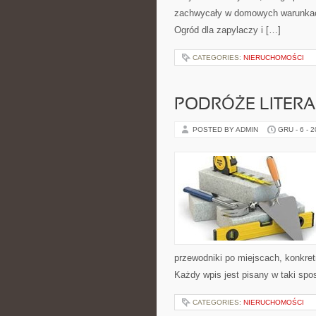
zachwycały w domowych warunkach.
Ogród dla zapylaczy i […]
CATEGORIES:
NIERUCHOMOŚCI
PODRÓŻE LITERA
POSTED BY ADMIN
GRU - 6 - 
przewodniki po miejscach, konkret
Każdy wpis jest pisany w taki spo
CATEGORIES:
NIERUCHOMOŚCI