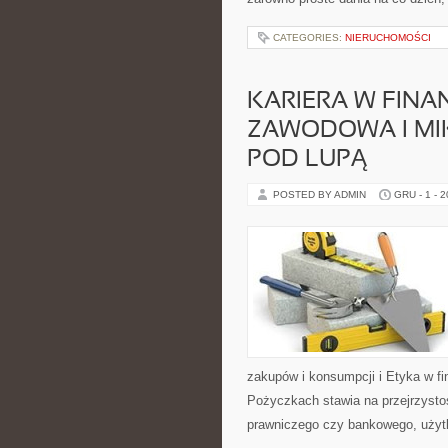
CATEGORIES:
NIERUCHOMOŚCI
KARIERA W FINA
ZAWODOWA I MI
POD LUPĄ
POSTED BY ADMIN
GRU - 1 - 
zakupów i konsumpcji i Etyka w f
Pożyczkach stawia na przejrzysto
prawniczego czy bankowego, użytk