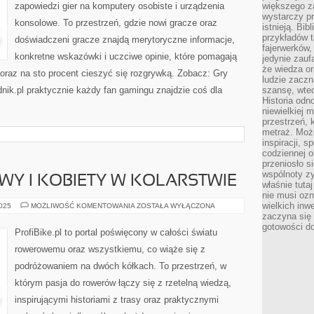
zapowiedzi gier na komputery osobiste i urządzenia
większego 
wystarczy pr
konsolowe. To przestrzeń, gdzie nowi gracze oraz
istnieją. Bib
przykładów t
doświadczeni gracze znajdą merytoryczne informacje,
fajerwerków,
konkretne wskazówki i uczciwe opinie, które pomagają
jedynie zauf
że wiedza or
oraz na sto procent cieszyć się rozgrywką. Zobacz: Gry
ludzie zaczn
nik.pl praktycznie każdy fan gamingu znajdzie coś dla
szansę, wte
Historia odn
niewielkiej 
przestrzeń, 
metraż. Moż
inspiracji, 
codziennej o
przeniosło s
wspólnoty z
Y I KOBIETY W KOLARSTWIE
właśnie tuta
nie musi ozn
wielkich inw
SPRZĘT
2025
MOŻLIWOŚĆ KOMENTOWANIA
ZOSTAŁA WYŁĄCZONA
ROWEROWY
zaczyna się 
I
gotowości do
KOBIETY
ProfiBike.pl to portal poświęcony w całości światu
W
KOLARSTWIE
rowerowemu oraz wszystkiemu, co wiąże się z
podróżowaniem na dwóch kółkach. To przestrzeń, w
którym pasja do rowerów łączy się z rzetelną wiedzą,
inspirującymi historiami z trasy oraz praktycznymi