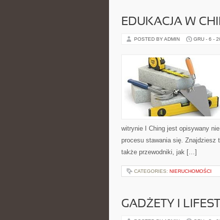
EDUKACJA W CH
POSTED BY ADMIN
GRU - 6 - 
witrynie I Ching jest opisywany nie
procesu stawania się. Znajdziesz
także przewodniki, jak […]
CATEGORIES:
NIERUCHOMOŚCI
GADŻETY I LIFES