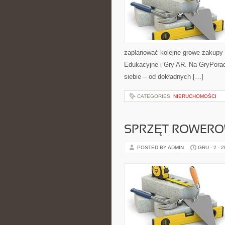
zaplanować kolejne growe zakupy 
Edukacyjne i Gry AR. Na GryPorad
siebie – od dokładnych […]
CATEGORIES:
NIERUCHOMOŚCI
SPRZĘT ROWEROW
POSTED BY ADMIN
GRU - 2 - 