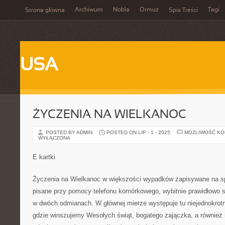
Archiwum
Nobla
Ormuz
Tagi
Strona główna
Spis Treści
USA
ŻYCZENIA NA WIELKANOC
POSTED BY ADMIN
POSTED ON LIP - 1 - 2025
MOŻLIWOŚĆ K
WYŁĄCZONA
E kartki
Życzenia na Wielkanoc w większości wypadków zapisywane na sp
pisane przy pomocy telefonu komórkowego, wybitnie prawidłowo s
w dwóch odmianach. W głównej mierze występuje tu niejednokrotn
gdzie winszujemy Wesołych świąt, bogatego zajączka, a również