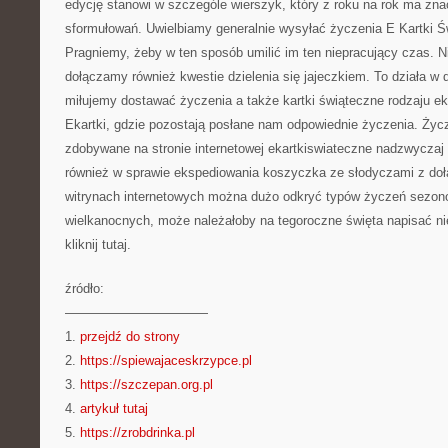
edycję stanowi w szczególe wierszyk, który z roku na rok ma zna
sformułowań. Uwielbiamy generalnie wysyłać życzenia
E Kartki Ś
Pragniemy, żeby w ten sposób umilić im ten niepracujący czas. N
dołączamy również kwestie dzielenia się jajeczkiem. To działa w 
miłujemy dostawać życzenia a także kartki świąteczne rodzaju ek
Ekartki, gdzie pozostają posłane nam odpowiednie życzenia. Życ
zdobywane na stronie internetowej ekartkiswiateczne nadzwyczaj 
również w sprawie ekspediowania koszyczka ze słodyczami z doł
witrynach internetowych można dużo odkryć typów życzeń sezon
wielkanocnych, może należałoby na tegoroczne święta napisać niec
kliknij tutaj.
źródło:
———————————
1.
przejdź do strony
2.
https://spiewajaceskrzypce.pl
3.
https://szczepan.org.pl
4.
artykuł tutaj
5.
https://zrobdrinka.pl