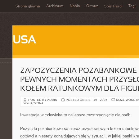
Archiwum
Nobla
Ormuz
Tagi
Strona główna
Spis Treści
USA
ZAPOŻYCZENIA POZABANKOWE 
PEWNYCH MOMENTACH PRZYS
KOŁEM RATUNKOWYM DLA FIGU
POSTED BY ADMIN
POSTED ON SIE - 19 - 2025
MOŻLIWOŚĆ 
WYŁĄCZONA
Inwestycja w człowieka to najlepsze rozstrzygnięcie dla osób
Pożyczki pozabankowe są nieraz przysłowiowym kołem ratunkowy
gotówki a niestety odnajdujących się w sytuacji, w jakiej banki k