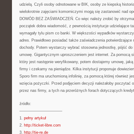
udzielą. Czyli osoby odnotowane w BIK, osoby ze kiepską histori
wielokrotnie zajęciami komorniczymi mogą się zastanowić nad o
DOWÓD BEZ ZAŚWIADCZEŃ. Co więc należy zrobić by otrzymać
początek dobra wiadomość, z pewnością instytucje udzielające ta
wymagały tylu pism co banki. W większości wypadków wystarczy
adres. Prawidłowo posiadać także zaświadczenia potwierdzające 
dochody. Potem wystarczy wybrać stosowna jednostkę, pójść do b
umowę. Gigantycznym uproszczeniem jest internet. Za pomocą s
który jest następnie weryfikowany, potem dostajemy umowę, jaką
firmy i czekamy na pieniądze. Kilka instytucji proponuje dowiezi
Sporo firm ma uruchomioną infolinię, za pomocą której również je
wzięcia pożyczki. Przed podjęciem decyzji należałoby poczytać o
przez nas firmy, a tych na przeróżnych forach dotyczących kredyt
źródło:
———————————
1.
pełny artykuł
2.
http://ticket-libre.com
3.
http://tie-re.de