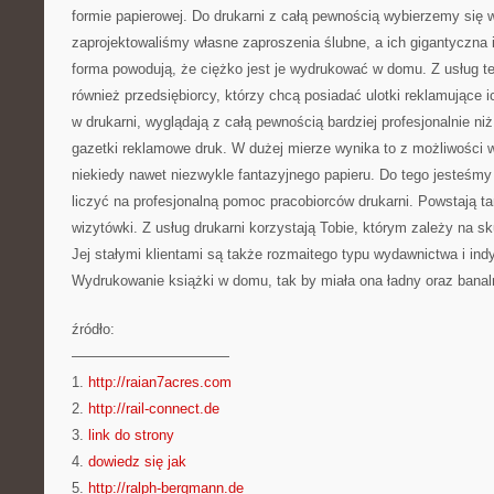
formie papierowej. Do drukarni z całą pewnością wybierzemy się
zaprojektowaliśmy własne zaproszenia ślubne, a ich gigantyczna
forma powodują, że ciężko jest je wydrukować w domu. Z usług te
również przedsiębiorcy, którzy chcą posiadać ulotki reklamujące i
w drukarni, wyglądają z całą pewnością bardziej profesjonalnie ni
gazetki reklamowe druk. W dużej mierze wynika to z możliwości 
niekiedy nawet niezwykle fantazyjnego papieru. Do tego jesteśm
liczyć na profesjonalną pomoc pracobiorców drukarni. Powstają ta
wizytówki. Z usług drukarni korzystają Tobie, którym zależy na sk
Jej stałymi klientami są także rozmaitego typu wydawnictwa i indy
Wydrukowanie książki w domu, tak by miała ona ładny oraz banaln
źródło:
———————————
1.
http://raian7acres.com
2.
http://rail-connect.de
3.
link do strony
4.
dowiedz się jak
5.
http://ralph-bergmann.de