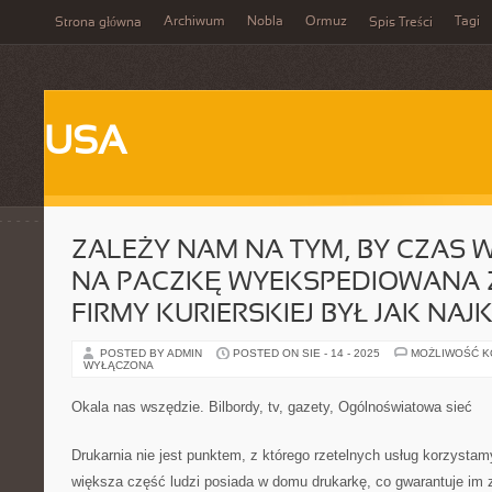
Archiwum
Nobla
Ormuz
Tagi
Strona główna
Spis Treści
USA
ZALEŻY NAM NA TYM, BY CZAS
NA PACZKĘ WYEKSPEDIOWANA
FIRMY KURIERSKIEJ BYŁ JAK NA
POSTED BY ADMIN
POSTED ON SIE - 14 - 2025
MOŻLIWOŚĆ 
WYŁĄCZONA
Okala nas wszędzie. Bilbordy, tv, gazety, Ogólnoświatowa sieć
Drukarnia nie jest punktem, z którego rzetelnych usług korzystam
większa część ludzi posiada w domu drukarkę, co gwarantuje im