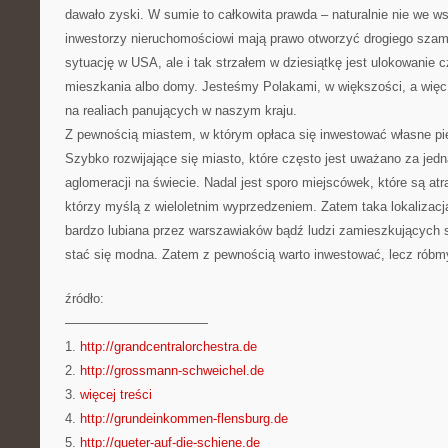
dawało zyski. W sumie to całkowita prawda – naturalnie nie we 
inwestorzy nieruchomościowi mają prawo otworzyć drogiego sz
sytuację w USA, ale i tak strzałem w dziesiątkę jest ulokowanie 
mieszkania albo domy. Jesteśmy Polakami, w większości, a więc 
na realiach panujących w naszym kraju.
Z pewnością miastem, w którym opłaca się inwestować własne pien
Szybko rozwijające się miasto, które często jest uważano za jedn
aglomeracji na świecie. Nadal jest sporo miejscówek, które są atr
którzy myślą z wieloletnim wyprzedzeniem. Zatem taka lokalizacja,
bardzo lubiana przez warszawiaków bądź ludzi zamieszkujących s
stać się modna. Zatem z pewnością warto inwestować, lecz róbmy
źródło:
———————————
1.
http://grandcentralorchestra.de
2.
http://grossmann-schweichel.de
3.
więcej treści
4.
http://grundeinkommen-flensburg.de
5.
http://gueter-auf-die-schiene.de