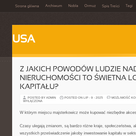
Archiwum
Nobla
Ormuz
Tagi
Strona główna
Spis Treści
USA
Z JAKICH POWODÓW LUDZIE NAD
NIERUCHOMOŚCI TO ŚWIETNA L
KAPITAŁU?
POSTED BY ADMIN
POSTED ON LIP - 9 - 2025
MOŻLIWOŚĆ K
WYŁĄCZONA
W którym miejscu majsterkowicz może kupować niezbędne akces
Czasy ulegają zmianom, są bardzo różne kraje, społeczeństwa, al
wszystkich przeświadczenie jakoby inwestowanie kapitału w sek