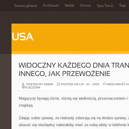
Archiwum
Nobla
Ormuz
Tagi
Strona główna
Spis Treści
USA
WIDOCZNY KAŻDEGO DNIA TRAN
INNEGO, JAK PRZEWOŻENIE
POSTED BY ADMIN
POSTED ON LIP - 31 - 2025
MOŻLIWOŚĆ 
WYŁĄCZONA
Magazyny bywają różne, różnią się wielkością, przeznaczeniem i 
znajdują
Zdając sobie sprawę, że niekiedy zdarzają się na drodze sprawy
okazać się niezbędny należałoby mieć ze sobą wbity w telefoni