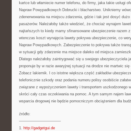
kartce lub włamiecie numer telefonu, do firmy, jaka takie usługi of
Napraw Powypadkowych Dobrucki i blacharstwo. Unikniemy wówc
zdenerwowania na miejscu zdarzenia, gdzie i tak jest dosyć dużo 
pasażerów. Należałoby także wiedzieć, że chociaż wynajem lawety
najtańszych to kiedy mamy sfinansowane ubezpieczenie razem z 
wtenczas koszt wynajęcia lawety pokrywa ubezpieczenie, co wery
Napraw Powypadkowych. Zabezpieczenie to pokrywa także transpo
w sytuacji gdy zdarzenie ma miejsce daleko od miejsca zamieszka
Dlatego należałoby zaintrygować się u swojego ubezpieczyciela 
proponuje by w razie awaryjnej sytuacji na drodze nie martwic się
Zobacz lakiernik. I co istotne większa część zakładów ubezpiecz
telefonicznie szkody oraz podania numeru polisy osobiście załatw
związane z wypożyczeniem lawety i transportem uszkodzonego wo
skróci cały czas oczekiwania na pomoc. A tym samym najem lawe
wsparcia drogowej nie będzie pomocniczym obciążeniem dla budże
źródło:
———————————
1.
http://gadgetgui.de