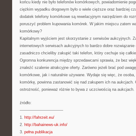
końcu kiedy nie było telefonów komórkowych, powiadomienie pog
ciężkim wypadku drogowym było o wiele cięższe oraz bardziej cza
dodatek telefony komórkowe są rewelacyjnym narzędziem do rozr
poruszyć problem kupowania komórek. W jakim miejscu zatem war
komórkowy?
Kapitalnym wyjściem jest skorzystanie z serwisów aukcyjnych. Z
internetowych serwisach aukcyjnych to bardzo dobre rozwiązanie 
zasadniczo chcieliby zakupić taki telefon, który cechuje się całk
Ogromna konkurencja między sprzedawcami sprawia, że bez wię
znaleźć szalenie atrakcyjne oferty. Zarówno jeżeli brać pod uwagę
komórkowe, jak i naturalnie używane. Wydaje się więc, że osoba,
komórkę, powinna zastanowić się nad zakupem ich na aukcjach.
ostrożność, ponieważ różnie to bywa z uczciwością na aukcjach.
źródło:
———————————
1.
http://fahrzeit.eu/
2.
http://bahainews-uk.info/
3.
pełna publikacja