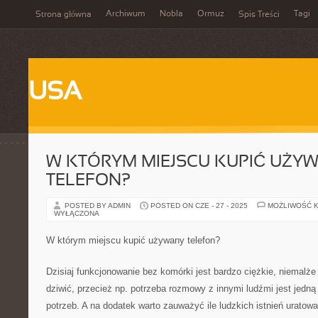
Archiwum
Nobla
Ormuz
Tagi
Strona główna
Spis Treści
USA
W KTÓRYM MIEJSCU KUPIĆ UŻY
TELEFON?
POSTED BY ADMIN
POSTED ON CZE - 27 - 2025
MOŻLIWOŚĆ 
WYŁĄCZONA
W którym miejscu kupić używany telefon?
Dzisiaj funkcjonowanie bez komórki jest bardzo ciężkie, niemalże
dziwić, przecież np. potrzeba rozmowy z innymi ludźmi jest jedną 
potrzeb. A na dodatek warto zauważyć ile ludzkich istnień urato