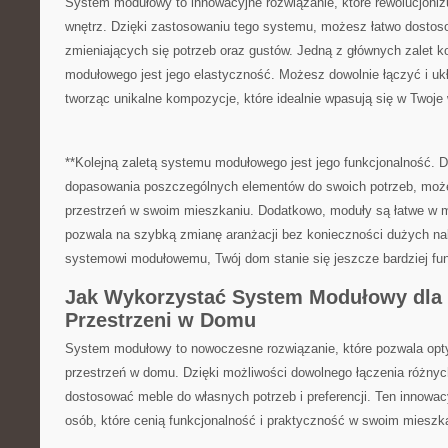
System modułowy‌ to innowacyjne rozwiązanie, które rewolucjoniz
wnętrz. Dzięki zastosowaniu tego systemu, możesz łatwo ⁤dostos
zmieniających się potrzeb oraz‌ gustów. Jedną⁣ z głównych​ zalet 
modułowego jest jego elastyczność.⁤ Możesz dowolnie ‌łączyć i u
tworząc unikalne kompozycje, które idealnie wpasują się w Twoje
**Kolejną zaletą systemu modułowego jest jego funkcjonalność. D
dopasowania poszczególnych elementów⁢ do swoich potrzeb, ​moż
przestrzeń w swoim mieszkaniu. ⁤Dodatkowo, moduły są łatwe ‍w 
pozwala na szybką zmianę aranżacji bez konieczności dużych na
systemowi modułowemu, ​Twój dom stanie się jeszcze bardziej fun
Jak Wykorzystać System Modułowy dla 
Przestrzeni w Domu
System modułowy to nowoczesne‍ rozwiązanie, które​ pozwala opt
przestrzeń w domu. Dzięki możliwości dowolnego łączenia różny
⁢dostosować meble do własnych potrzeb i preferencji. Ten innowac
⁣osób, które cenią funkcjonalność i praktyczność w swoim⁢ mieszk