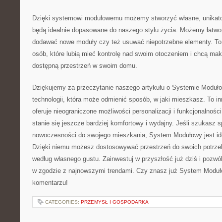
Dzięki systemowi modułowemu‍ możemy stworzyć własne, unikato
będą idealnie dopasowane do naszego stylu życia. ‌Możemy łatwo
dodawać nowe ‍moduły czy też usuwać niepotrzebne elementy. To‌
osób, które lubią mieć kontrolę nad swoim otoczeniem i chcą ma
dostępną przestrzeń⁤ w swoim domu.
Dziękujemy za przeczytanie naszego artykułu o Systemie Moduło
technologii, która może odmienić sposób, w jaki mieszkasz. ⁣To i
oferuje nieograniczone możliwości personalizacji i funkcjonalnośc
stanie się ⁤jeszcze bardziej komfortowy i wydajny. Jeśli szukasz
nowoczesności ​do swojego mieszkania, System Modułowy jest i
Dzięki niemu możesz dostosowywać przestrzeń do swoich potrzeb 
według własnego gustu. Zainwestuj w przyszłość już dziś i pozwó
w⁤ zgodzie z najnowszymi trendami. Czy znasz już System ​Modu
komentarzu!
CATEGORIES:
PRZEMYSŁ I GOSPODARKA