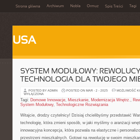
Archiwum
Nobla
Ormuz
Tagi
Strona główna
Spis Treści
USA
SYSTEM MODUŁOWY: REWOLUCY
TECHNOLOGIA DLA TWOJEGO MI
POSTED BY ADMIN
POSTED ON MAR - 2 - 2025
MOŻLIWOŚĆ 
WYŁĄCZONA
Tagi:
Domowe Innowacje
,
Mieszkanie
,
Modernizacja Wnętrz.
,
Rew
System Modułowy
,
Technologiczne Rozwiązania
Witajcie, drodzy czytelnicy! Dzisiaj chcielibyśmy przedstawić W
technologię,⁢ która zmieni sposób, ‍w jaki myślimy o aranżacji wn
innowacyjna koncepcja, która pozwala‌ na elastyczne i personali
przestrzeni mieszkalnych. Gotowi ​na‍ rewolucję w swoim mieszka