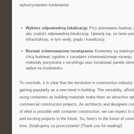
wykorzystaniem kontenerów:
Wybierz odpowiednią lokalizację:
Przy ⁣planowaniu budowy 
aby znaleźć odpowiednią lokalizację. Upewnij się,‌ że teren⁤ p
infrastruktury, w tym wody, prądu i kanalizacji.
Rozważ zrównoważone rozwiązania:
Kontenery są świetnym
chcą budować zgodnie z zasadami zrównoważonego rozwoju. 
materiały pozyskane z recyklingu oraz instalować panele sło
wpływ na środowisko.
To conclude, it is clear ‌that the revolution ​in⁤ construction industr
gaining popularity as a new trend in building. The versatility, afforda
using containers ‌as building ⁢materials ⁢make them an attractive⁢ op
commercial construction projects. As architects and designers⁤ con
of what is possible with container construction, we can expect to
and exciting projects in the future. So, here’s to ‍the⁣ future of con
time. Dziękujemy za przeczytanie! (Thank you ‍for reading!)