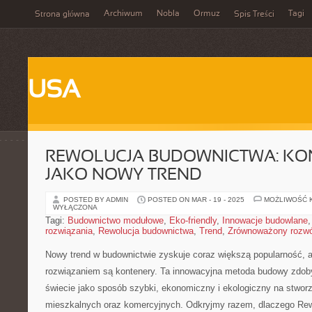
Archiwum
Nobla
Ormuz
Tagi
Strona główna
Spis Treści
USA
REWOLUCJA BUDOWNICTWA: KO
JAKO NOWY TREND
POSTED BY ADMIN
POSTED ON MAR - 19 - 2025
MOŻLIWOŚĆ 
WYŁĄCZONA
Tagi:
Budownictwo modułowe
,
Eko-friendly
,
Innowacje budowlane
rozwiązania
,
Rewolucja budownictwa
,
Trend
,
Zrównoważony rozwó
Nowy‌ trend w budownictwie zyskuje coraz większą popularność, a
rozwiązaniem są kontenery. ⁢Ta innowacyjna metoda budowy zdob
świecie jako sposób szybki, ekonomiczny i ekologiczny na stworz
mieszkalnych oraz komercyjnych. Odkryjmy razem, dlaczego Rew