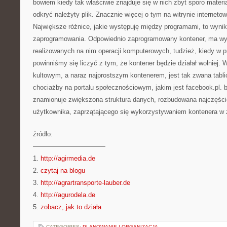
bowiem kiedy tak właściwie znajduje się w nich zbyt sporo materi
odkryć należyty plik. Znacznie więcej o tym na witrynie internetow
Największe różnice, jakie występuję między programami, to wyni
zaprogramowania. Odpowiednio zaprogramowany kontener, ma w
realizowanych na nim operacji komputerowych, tudzież, kiedy w 
powinniśmy się liczyć z tym, że kontener będzie działał wolniej.
kultowym, a naraz najprostszym kontenerem, jest tak zwana tabli
chociażby na portalu społecznościowym, jakim jest facebook.pl. b
znamionuje zwiększona struktura danych, rozbudowana najczęści
użytkownika, zaprzątającego się wykorzystywaniem kontenera 
źródło:
———————————
1.
http://agirmedia.de
2.
czytaj na blogu
3.
http://agrartransporte-lauber.de
4.
http://agurodela.de
5.
zobacz, jak to działa
CATEGORIES:
PLANOWANIE I ORGANIZACJA