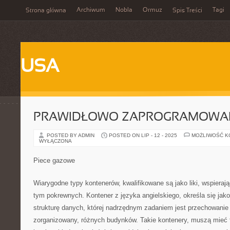
Archiwum
Nobla
Ormuz
Tagi
Strona główna
Spis Treści
USA
PRAWIDŁOWO ZAPROGRAMOWA
POSTED BY ADMIN
POSTED ON LIP - 12 - 2025
MOŻLIWOŚĆ 
WYŁĄCZONA
Piece gazowe
Wiarygodne typy kontenerów, kwalifikowane są jako liki, wspieraj
tym pokrewnych. Kontener z języka angielskiego, określa się ja
strukturę danych, której nadrzędnym zadaniem jest przechowani
zorganizowany, różnych budynków. Takie kontenery, muszą mieć 