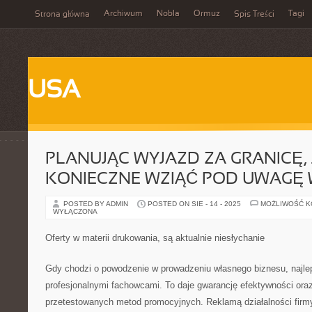
Archiwum
Nobla
Ormuz
Tagi
Strona główna
Spis Treści
USA
PLANUJĄC WYJAZD ZA GRANICĘ, 
KONIECZNE WZIĄĆ POD UWAGĘ W
POSTED BY ADMIN
POSTED ON SIE - 14 - 2025
MOŻLIWOŚĆ 
WYŁĄCZONA
Oferty w materii drukowania, są aktualnie niesłychanie
Gdy chodzi o powodzenie w prowadzeniu własnego biznesu, najlep
profesjonalnymi fachowcami. To daje gwarancję efektywności ora
przetestowanych metod promocyjnych. Reklamą działalności firm