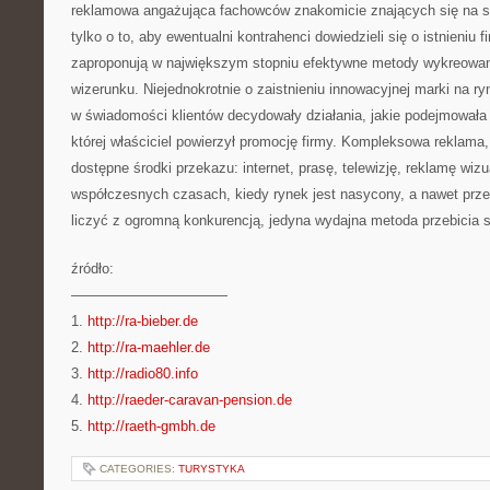
reklamowa angażująca fachowców znakomicie znających się na sp
tylko o to, aby ewentualni kontrahenci dowiedzieli się o istnieniu f
zaproponują w największym stopniu efektywne metody wykreowan
wizerunku. Niejednokrotnie o zaistnieniu innowacyjnej marki na ryn
w świadomości klientów decydowały działania, jakie podejmowała
której właściciel powierzył promocję firmy. Kompleksowa reklama
dostępne środki przekazu: internet, prasę, telewizję, reklamę wizu
współczesnych czasach, kiedy rynek jest nasycony, a nawet prze
liczyć z ogromną konkurencją, jedyna wydajna metoda przebicia si
źródło:
———————————
1.
http://ra-bieber.de
2.
http://ra-maehler.de
3.
http://radio80.info
4.
http://raeder-caravan-pension.de
5.
http://raeth-gmbh.de
CATEGORIES:
TURYSTYKA