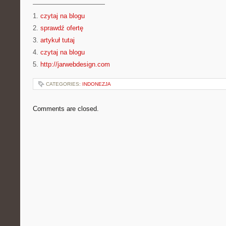
———————————
1.
czytaj na blogu
2.
sprawdź ofertę
3.
artykuł tutaj
4.
czytaj na blogu
5.
http://jarwebdesign.com
CATEGORIES:
INDONEZJA
Comments are closed.