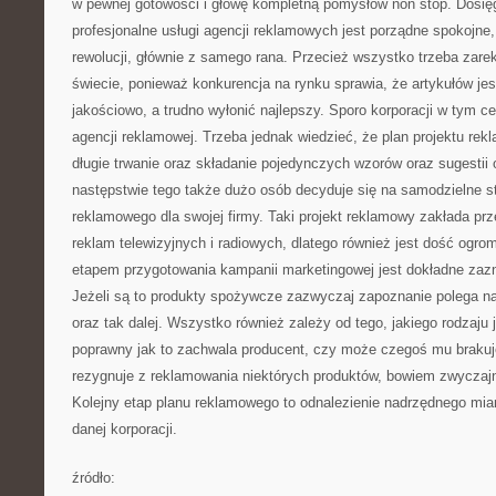
w pewnej gotowości i głowę kompletną pomysłów non stop. Dosięg
profesjonalne usługi agencji reklamowych jest porządne spokojne
rewolucji, głównie z samego rana. Przecież wszystko trzeba zar
świecie, ponieważ konkurencja na rynku sprawia, że artykułów jes
jakościowo, a trudno wyłonić najlepszy. Sporo korporacji w tym c
agencji reklamowej. Trzeba jednak wiedzieć, że plan projektu rek
długie trwanie oraz składanie pojedynczych wzorów oraz sugesti
następstwie tego także dużo osób decyduje się na samodzielne st
reklamowego dla swojej firmy. Taki projekt reklamowy zakłada p
reklam telewizyjnych i radiowych, dlatego również jest dość og
etapem przygotowania kampanii marketingowej jest dokładne zazn
Jeżeli są to produkty spożywcze zazwyczaj zapoznanie polega na
oraz tak dalej. Wszystko również zależy od tego, jakiego rodzaju j
poprawny jak to zachwala producent, czy może czegoś mu brakuje
rezygnuje z reklamowania niektórych produktów, bowiem zwyczajnie
Kolejny etap planu reklamowego to odnalezienie nadrzędnego mia
danej korporacji.
źródło: