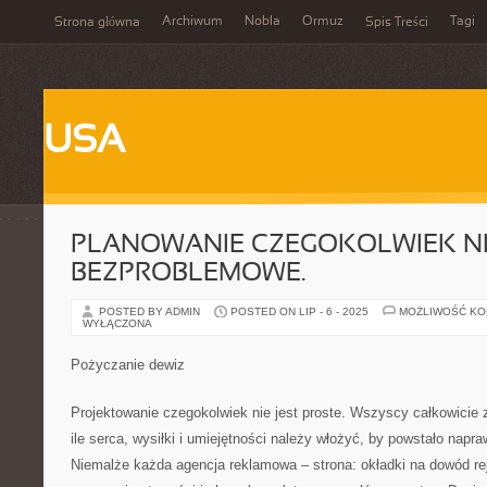
Archiwum
Nobla
Ormuz
Tagi
Strona główna
Spis Treści
USA
PLANOWANIE CZEGOKOLWIEK NI
BEZPROBLEMOWE.
POSTED BY ADMIN
POSTED ON LIP - 6 - 2025
MOŻLIWOŚĆ K
WYŁĄCZONA
Pożyczanie dewiz
Projektowanie czegokolwiek nie jest proste. Wszyscy całkowicie 
ile serca, wysiłki i umiejętności należy włożyć, by powstało nap
Niemalże każda agencja reklamowa – strona: okładki na dowód rej