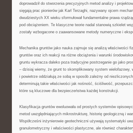
doprowadził do stworzenia precyzyjnych metod analizy i projektow
sięgają prac pionierów jak Karl Terzaghi, nazywany ojcem mechani
dwudziestych XX wieku sformułował fundamentalne prawa rządzą
pod obciążeniem. Te klasyczne teorie nadal stanowią szkielet wsp
zostały wzbogacone o zaawansowane metody numeryczne i eksp
Mechanika gruntów jako nauka zajmuje się analizą właściwości f
gruntów oraz ich reakcji na różne obciążenia i warunki środowis
gruntu wykracza daleko poza tradycyjne postrzeganie go jako pro
– dzisiaj wiemy, że grunt to skomplikowany system wielofazowy, 
i powietrze oddziałują ze sobą w sposób zależny od niezliczonych
determinują takie właściwości jak nośność, ściśliwość, przepuszc
które są kluczowe dla bezpieczeństwa każdej konstrukcji.
Klasyfikacja gruntów ewoluowała od prostych systemów opisow
metod uwzględniających mikrostrukturę, historię geologiczną i wa
Współcześni inżynierowie geotechniczni używają systematyki uwzg
granulometryczny i właściwości plastyczne, ale również charakter