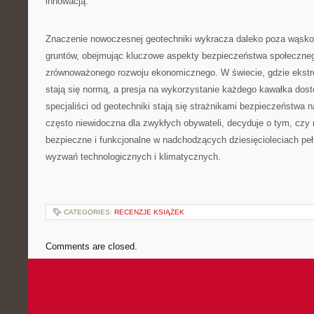
innowacją.
Znaczenie nowoczesnej geotechniki wykracza daleko poza wąsko 
gruntów, obejmując kluczowe aspekty bezpieczeństwa społeczneg
zrównoważonego rozwoju ekonomicznego. W świecie, gdzie ekst
stają się normą, a presja na wykorzystanie każdego kawałka dost
specjaliści od geotechniki stają się strażnikami bezpieczeństwa na
często niewidoczna dla zwykłych obywateli, decyduje o tym, czy
bezpieczne i funkcjonalne w nadchodzących dziesięcioleciach p
wyzwań technologicznych i klimatycznych.
CATEGORIES:
RECENZJE KSIĄŻEK
Comments are closed.