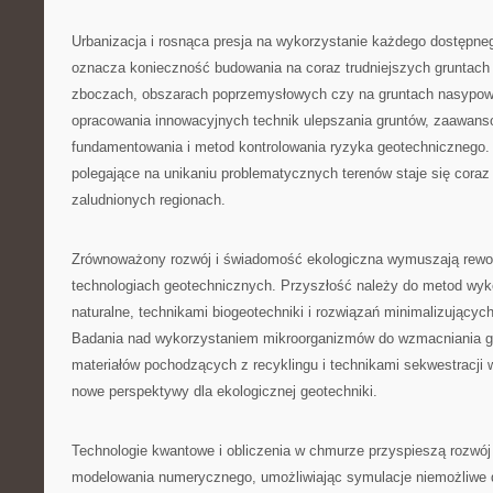
Urbanizacja i rosnąca presja na wykorzystanie każdego dostępn
oznacza konieczność budowania na coraz trudniejszych gruntach
zboczach, obszarach poprzemysłowych czy na gruntach nasypo
opracowania innowacyjnych technik ulepszania gruntów, zaawa
fundamentowania i metod kontrolowania ryzyka geotechnicznego.
polegające na unikaniu problematycznych terenów staje się coraz
zaludnionych regionach.
Zrównoważony rozwój i świadomość ekologiczna wymuszają rewolu
technologiach geotechnicznych. Przyszłość należy do metod wyk
naturalne, technikami biogeotechniki i rozwiązań minimalizującyc
Badania nad wykorzystaniem mikroorganizmów do wzmacniania g
materiałów pochodzących z recyklingu i technikami sekwestracji w
nowe perspektywy dla ekologicznej geotechniki.
Technologie kwantowe i obliczenia w chmurze przyspieszą rozw
modelowania numerycznego, umożliwiając symulacje niemożliwe 