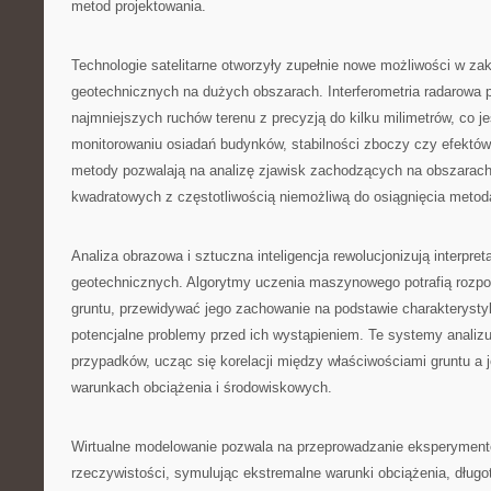
metod projektowania.
Technologie satelitarne otworzyły zupełnie nowe możliwości w za
geotechnicznych na dużych obszarach. Interferometria radarowa
najmniejszych ruchów terenu z precyzją do kilku milimetrów, co j
monitorowaniu osiadań budynków, stabilności zboczy czy efektów 
metody pozwalają na analizę zjawisk zachodzących na obszarach
kwadratowych z częstotliwością niemożliwą do osiągnięcia meto
Analiza obrazowa i sztuczna inteligencja rewolucjonizują interpre
geotechnicznych. Algorytmy uczenia maszynowego potrafią rozp
gruntu, przewidywać jego zachowanie na podstawie charakterystyk
potencjalne problemy przed ich wystąpieniem. Te systemy analizu
przypadków, ucząc się korelacji między właściwościami gruntu a
warunkach obciążenia i środowiskowych.
Wirtualne modelowanie pozwala na przeprowadzanie eksperymen
rzeczywistości, symulując ekstremalne warunki obciążenia, długo