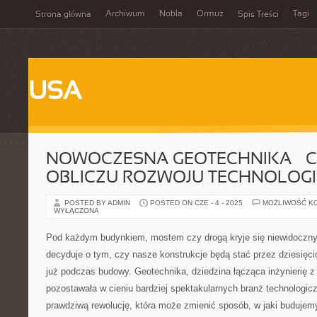
Archiwum
Nobla
Ormuz
Tagi
Strona główna
Spis Treści
USA
NOWOCZESNA GEOTECHNIKA – C
OBLICZU ROZWOJU TECHNOLOGI
POSTED BY ADMIN
POSTED ON CZE - 4 - 2025
MOŻLIWOŚĆ K
WYŁĄCZONA
Pod każdym budynkiem, mostem czy drogą kryje się niewidoczny 
decyduje o tym, czy nasze konstrukcje będą stać przez dziesięcio
już podczas budowy. Geotechnika, dziedzina łącząca inżynierię z 
pozostawała w cieniu bardziej spektakularnych branż technologicz
prawdziwą rewolucję, która może zmienić sposób, w jaki budujem