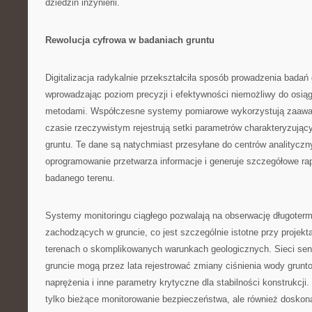
dziedzin inżynierii.
Rewolucja cyfrowa w badaniach gruntu
Digitalizacja radykalnie przekształciła sposób prowadzenia badań
wprowadzając poziom precyzji i efektywności niemożliwy do osiąg
metodami. Współczesne systemy pomiarowe wykorzystują zaawa
czasie rzeczywistym rejestrują setki parametrów charakteryzując
gruntu. Te dane są natychmiast przesyłane do centrów analityczn
oprogramowanie przetwarza informacje i generuje szczegółowe ra
badanego terenu.
Systemy monitoringu ciągłego pozwalają na obserwację długoter
zachodzących w gruncie, co jest szczególnie istotne przy projek
terenach o skomplikowanych warunkach geologicznych. Sieci se
gruncie mogą przez lata rejestrować zmiany ciśnienia wody grunt
naprężenia i inne parametry krytyczne dla stabilności konstrukcji.
tylko bieżące monitorowanie bezpieczeństwa, ale również doskona