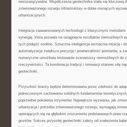
nierozwiązywalne. Współczesna geotechnika stała się kluczową d
zrównoważonego rozwoju infrastruktury w dobie rosnących wyzwa
urbanizacyjnych.
Integracja zaawansowanych technologii z klasycznymi metodami
synergię, która pozwala na osiągnięcie rezultatów niemożliwych 
tych podejść osobno. Sztuczna inteligencja wzmacnia intuicję i d
automatyzacja zwiększa precyzję i powtarzalność pomiarów, a 
numeryczne umożliwia testowanie scenariuszy niemożliwych do z
rzeczywistości. Ta kombinacja tradycji i innowacji stanowi siłę 
geotechniki.
Przyszłość branży będzie determinowana przez zdolność do adapt
jednoczesnym zachowaniu solidnych fundamentów teoretycznyc
poprzednie pokolenia inżynierów. Największe wyzwania, jak zmia
urbanizacja i potrzeba zrównoważonego rozwoju, wymagają innow
opierających się na głębokim zrozumieniu podstawowych praw r
gruntów. Sukces przyszłej geotechniki zależy od znalezienia bala