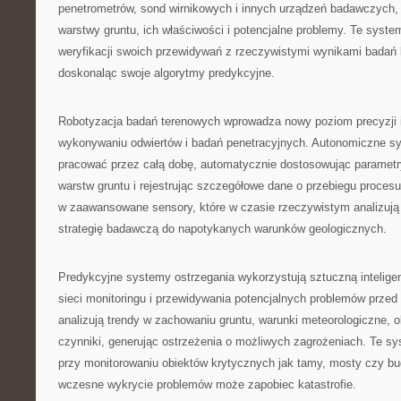
penetrometrów, sond wirnikowych i innych urządzeń badawczych, 
warstwy gruntu, ich właściwości i potencjalne problemy. Te syst
weryfikacji swoich przewidywań z rzeczywistymi wynikami badań l
doskonaląc swoje algorytmy predykcyjne.
Robotyzacja badań terenowych wprowadza nowy poziom precyzji 
wykonywaniu odwiertów i badań penetracyjnych. Autonomiczne s
pracować przez całą dobę, automatycznie dostosowując parametr
warstw gruntu i rejestrując szczegółowe dane o przebiegu proces
w zaawansowane sensory, które w czasie rzeczywistym analizują 
strategię badawczą do napotykanych warunków geologicznych.
Predykcyjne systemy ostrzegania wykorzystują sztuczną intelige
sieci monitoringu i przewidywania potencjalnych problemów przed
analizują trendy w zachowaniu gruntu, warunki meteorologiczne, ob
czynniki, generując ostrzeżenia o możliwych zagrożeniach. Te s
przy monitorowaniu obiektów krytycznych jak tamy, mosty czy bu
wczesne wykrycie problemów może zapobiec katastrofie.