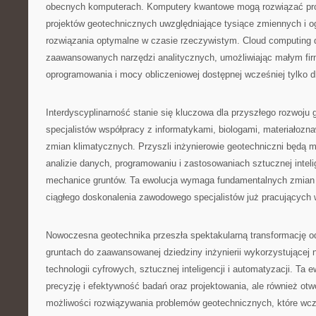
obecnych komputerach. Komputery kwantowe mogą rozwiązać pro
projektów geotechnicznych uwzględniające tysiące zmiennych i o
rozwiązania optymalne w czasie rzeczywistym. Cloud computing 
zaawansowanych narzędzi analitycznych, umożliwiając małym fi
oprogramowania i mocy obliczeniowej dostępnej wcześniej tylko dl
Interdyscyplinarność stanie się kluczowa dla przyszłego rozwoju
specjalistów współpracy z informatykami, biologami, materiałozna
zmian klimatycznych. Przyszli inżynierowie geotechniczni będą mu
analizie danych, programowaniu i zastosowaniach sztucznej intelig
mechanice gruntów. Ta ewolucja wymaga fundamentalnych zmian w 
ciągłego doskonalenia zawodowego specjalistów już pracujących 
Nowoczesna geotechnika przeszła spektakularną transformację od
gruntach do zaawansowanej dziedziny inżynierii wykorzystującej 
technologii cyfrowych, sztucznej inteligencji i automatyzacji. Ta e
precyzję i efektywność badań oraz projektowania, ale również otw
możliwości rozwiązywania problemów geotechnicznych, które wcz