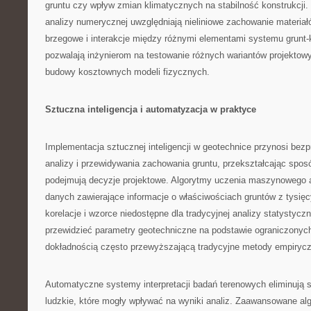
gruntu czy wpływ zmian klimatycznych na stabilność konstrukcj
analizy numerycznej uwzględniają nieliniowe zachowanie materiał
brzegowe i interakcje między różnymi elementami systemu grunt-
pozwalają inżynierom na testowanie różnych wariantów projektow
budowy kosztownych modeli fizycznych.
Sztuczna inteligencja i automatyzacja w praktyce
Implementacja sztucznej inteligencji w geotechnice przynosi be
analizy i przewidywania zachowania gruntu, przekształcając sposó
podejmują decyzje projektowe. Algorytmy uczenia maszynowego 
danych zawierające informacje o właściwościach gruntów z tysięcy
korelacje i wzorce niedostępne dla tradycyjnej analizy statystyczn
przewidzieć parametry geotechniczne na podstawie ograniczonyc
dokładnością często przewyższającą tradycyjne metody empiryc
Automatyczne systemy interpretacji badań terenowych eliminują 
ludzkie, które mogły wpływać na wyniki analiz. Zaawansowane alg