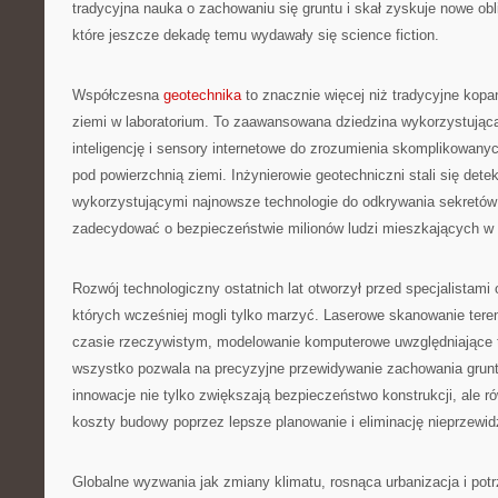
tradycyjna nauka o zachowaniu się gruntu i skał zyskuje nowe obl
które jeszcze dekadę temu wydawały się science fiction.
Współczesna
geotechnika
to znacznie więcej niż tradycyjne kopan
ziemi w laboratorium. To zaawansowana dziedzina wykorzystująca 
inteligencję i sensory internetowe do zrozumienia skomplikowa
pod powierzchnią ziemi. Inżynierowie geotechniczni stali się dete
wykorzystującymi najnowsze technologie do odkrywania sekretów
zadecydować o bezpieczeństwie milionów ludzi mieszkających w 
Rozwój technologiczny ostatnich lat otworzył przed specjalistami 
których wcześniej mogli tylko marzyć. Laserowe skanowanie tere
czasie rzeczywistym, modelowanie komputerowe uwzględniające 
wszystko pozwala na precyzyjne przewidywanie zachowania grun
innowacje nie tylko zwiększają bezpieczeństwo konstrukcji, ale r
koszty budowy poprzez lepsze planowanie i eliminację nieprzewi
Globalne wyzwania jak zmiany klimatu, rosnąca urbanizacja i po