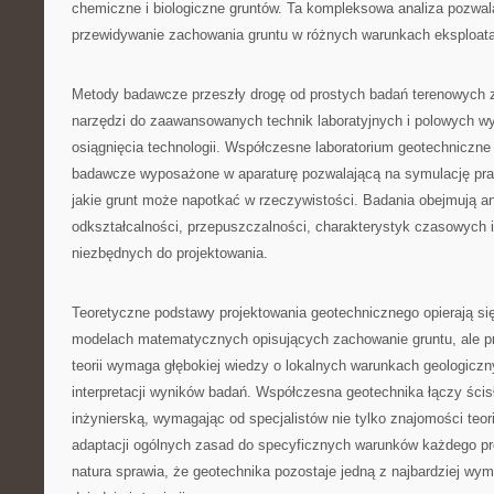
chemiczne i biologiczne gruntów. Ta kompleksowa analiza pozwal
przewidywanie zachowania gruntu w różnych warunkach eksploat
Metody badawcze przeszły drogę od prostych badań terenowych
narzędzi do zaawansowanych technik laboratyjnych i polowych w
osiągnięcia technologii. Współczesne laboratorium geotechniczne
badawcze wyposażone w aparaturę pozwalającą na symulację pr
jakie grunt może napotkać w rzeczywistości. Badania obejmują an
odkształcalności, przepuszczalności, charakterystyk czasowych 
niezbędnych do projektowania.
Teoretyczne podstawy projektowania geotechnicznego opierają 
modelach matematycznych opisujących zachowanie gruntu, ale p
teorii wymaga głębokiej wiedzy o lokalnych warunkach geologicz
interpretacji wyników badań. Współczesna geotechnika łączy ścis
inżynierską, wymagając od specjalistów nie tylko znajomości teori
adaptacji ogólnych zasad do specyficznych warunków każdego pro
natura sprawia, że geotechnika pozostaje jedną z najbardziej wy