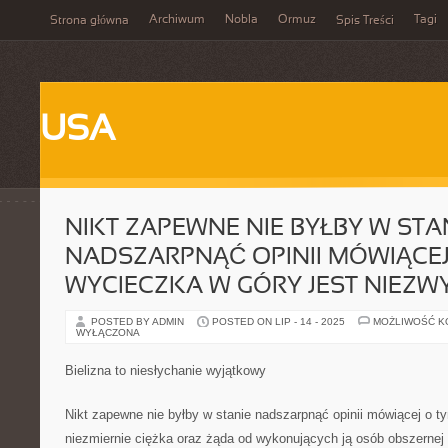
Archiwum
Nobla
Ormuz
Tagi
Strona główna
Spis Treści
USA
NIKT ZAPEWNE NIE BYŁBY W STA
NADSZARPNĄĆ OPINII MÓWIĄCEJ 
WYCIECZKA W GÓRY JEST NIEZW
POSTED BY ADMIN
POSTED ON LIP - 14 - 2025
MOŻLIWOŚĆ 
WYŁĄCZONA
Bielizna to niesłychanie wyjątkowy
Nikt zapewne nie byłby w stanie nadszarpnąć opinii mówiącej o t
niezmiernie ciężka oraz żąda od wykonujących ją osób obszernej 