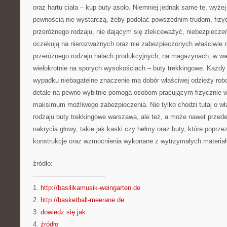
oraz hartu ciała – kup buty asolo. Niemniej jednak same te, wyże
pewnością nie wystarczą, żeby podołać powszednim trudom, fizy
przeróżnego rodzaju, nie dającym się zlekceważyć, niebezpiecze
oczekują na nierozważnych oraz nie zabezpieczonych właściwie 
przeróżnego rodzaju halach produkcyjnych, na magazynach, w wa
wielokrotnie na sporych wysokościach – buty trekkingowe. Każdy
wypadku niebagatelne znaczenie ma dobór właściwej odzieży robo
detale na pewno wybitnie pomogą osobom pracującym fizycznie w
maksimum możliwego zabezpieczenia. Nie tylko chodzi tutaj o wła
rodzaju buty trekkingowe warszawa, ale też, a może nawet przed
nakrycia głowy, takie jak kaski czy hełmy oraz buty, które poprz
konstrukcje oraz wzmocnienia wykonane z wytrzymałych materiał
źródło:
———————————
1.
http://basilikamusik-weingarten.de
2.
http://basketball-meerane.de
3.
dowiedz się jak
4.
źródło