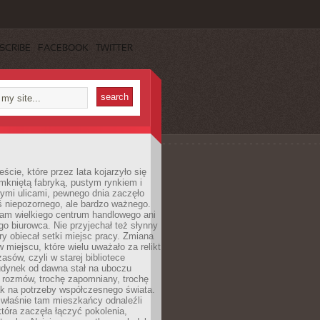
SCRIBE
FACEBOOK
TWITTER
cie, które przez lata kojarzyło się
mkniętą fabryką, pustym rynkiem i
ymi ulicami, pewnego dnia zaczęło
ś niepozornego, ale bardzo ważnego.
tam wielkiego centrum handlowego ani
 biurowca. Nie przyjechał też słynny
óry obiecał setki miejsc pracy. Zmiana
w miejscu, które wielu uważało za relikt
asów, czyli w starej bibliotece
udynek od dawna stał na uboczu
 rozmów, trochę zapomniany, trochę
ak na potrzeby współczesnego świata.
łaśnie tam mieszkańcy odnaleźli
która zaczęła łączyć pokolenia,