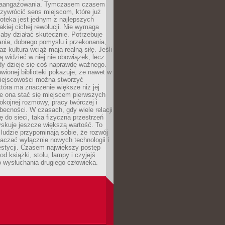
zaangażowania. Tymczasem czasem
zywrócić sens miejscom, które już
lioteka jest jednym z najlepszych
akiej cichej rewolucji. Nie wymaga
 aby działać skutecznie. Potrzebuje
ania, dobrego pomysłu i przekonania,
az kultura wciąż mają realną siłę. Jeśli
ą widzieć w niej nie obowiązek, lecz
dy dzieje się coś naprawdę ważnego.
owionej biblioteki pokazuje, że nawet w
miejscowości można stworzyć
która ma znaczenie większe niż jej
e ona stać się miejscem pierwszych
spokojnej rozmowy, pracy twórczej i
becności. W czasach, gdy wiele relacji
ię do sieci, taka fizyczna przestrzeń
yskuje jeszcze większą wartość. To
j ludzie przypominają sobie, że rozwój
aczać wyłącznie nowych technologii i
estycji. Czasem największy postęp
od książki, stołu, lampy i czyjejś
 wysłuchania drugiego człowieka.