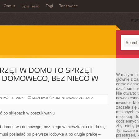
Ormuz
Tagi
Tankowiec
Spis Treści
SUB
RZĘT W DOMU TO SPRZĘT
W małym mieś
DOMOWEGO, BEZ NIEGO W
głównie z za
coraz cichsz
dziać się co
Nie otwarto 
nowoczesnego
NIEODZOWNY
 PAŹ - 1 - 2025
MOŻLIWOŚĆ KOMENTOWANIA
ZOSTAŁA
SPRZĘT
inwestor, kt
W
zaczęła się 
DOMU
TO
minionych cz
ać po sklepach w poszukiwaniu
SPRZĘT
miejskiej. B
GOSPODARSTWA
codziennych
DOMOWEGO,
BEZ
zbyt cichy j
ęt domostwa domowego, bez niego w mieszkaniu nie da się
NIEGO
Tymczasem w
W
usi posiadać po pierwsze lodówkę a po drugie pralkę –
przestrzeń, 
MIESZKANIU