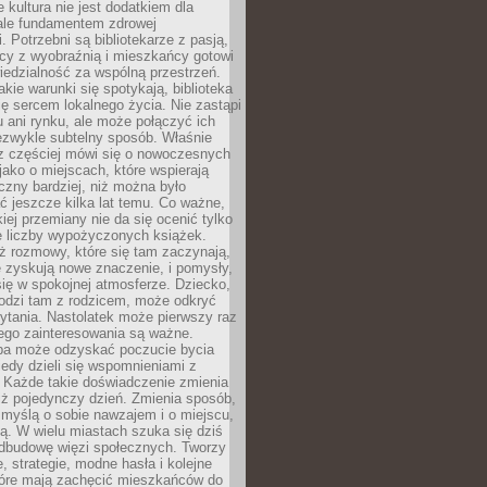
e kultura nie jest dodatkiem dla
ale fundamentem zdrowej
. Potrzebni są bibliotekarze z pasją,
y z wyobraźnią i mieszkańcy gotowi
edzialność za wspólną przestrzeń.
akie warunki się spotykają, biblioteka
ę sercem lokalnego życia. Nie zastąpi
 ani rynku, ale może połączyć ich
ezwykle subtelny sposób. Właśnie
az częściej mówi się o nowoczesnych
 jako o miejscach, które wspierają
czny bardziej, niż można było
 jeszcze kilka lat temu. Co ważne,
iej przemiany nie da się ocenić tylko
e liczby wypożyczonych książek.
eż rozmowy, które się tam zaczynają,
re zyskują nowe znaczenie, i pomysły,
się w spokojnej atmosferze. Dziecko,
hodzi tam z rodzicem, może odkryć
ytania. Nastolatek może pierwszy raz
ego zainteresowania są ważne.
ba może odzyskać poczucie bycia
iedy dzieli się wspomnieniami z
. Każde takie doświadczenie zmienia
iż pojedynczy dzień. Zmienia sposób,
e myślą o sobie nawzajem i o miejscu,
ą. W wielu miastach szuka się dziś
odbudowę więzi społecznych. Tworzy
, strategie, modne hasła i kolejne
tóre mają zachęcić mieszkańców do