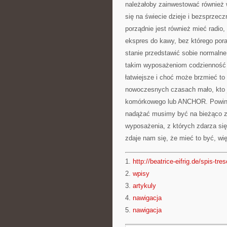
należałoby zainwestować również 
się na świecie dzieje i bezsprzec
porządnie jest również mieć radio
ekspres do kawy, bez którego pora
stanie przedstawić sobie normalne
takim wyposażeniom codzienność je
łatwiejsze i choć może brzmieć to
nowoczesnych czasach mało, kto je
komórkowego lub ANCHOR. Powinni
nadążać musimy być na bieżąco ze
wyposażenia, z których zdarza się,
zdaje nam się, że mieć to być, w
1.
http://beatrice-eifrig.de/spis-tres
2.
wpisy
3.
artykuly
4.
nawigacja
5.
nawigacja