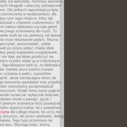
wiły się warsztaty, rozmowy autorskie,
nych fotografii i wieczory poświęcone
ionu. Dla jednych najcenniejsza była
czestniczenia w wydarzeniach, dla
jny rytm tego miejsca, który tak
astował z chaosem codzienności. W
ym hałasu biblioteka zaczęła pełnić
iecznego schronienia dla myśli. To
wiele osób po raz pierwszy od dawna
nie musi nieustannie pędzić. Można
, poczytać, porozmawiać, zadać
awet po prostu pobyć chwilę obok
 bez presji kupowania czegokolwiek.
 nie daje się łatwo przeliczyć na
bardzo szybko widać ją w codziennym
. Najciekawsze było to, że biblioteka
łać również poza swoimi murami.
o czytania w parku, sąsiedzkie
ążek, akcje zachęcające dzieci do
o tworzenia opowiadań oraz projekty,
łodzi mieszkańcy przeprowadzali
starszymi. Dzięki temu samo pojęcie
rzestało oznaczać wyłącznie budynek.
mbolem troski o pamięć, język i
W pewnym momencie ktoś powiedział,
e tylko wypożyczalnia, lecz prawdziwa
acyjna
dla całego miasta, bo uczy nie
y przymus, ale przez spotkanie, dialog
świata. Tego typu przemiana nie
od razu. Wymaga ludzi, którzy