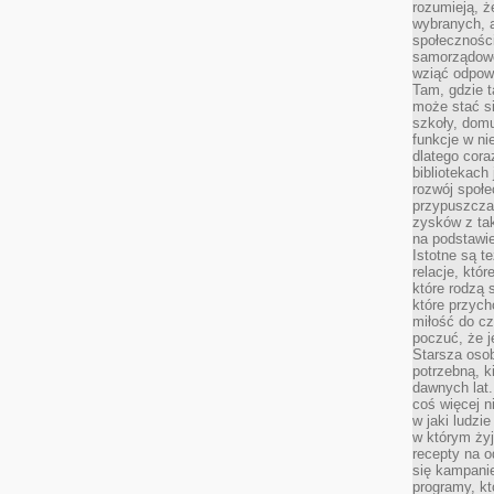
rozumieją, ż
wybranych, 
społeczności
samorządowc
wziąć odpowi
Tam, gdzie t
może stać si
szkoły, domu
funkcje w ni
dlatego cor
bibliotekach
rozwój społe
przypuszczać
zysków z tak
na podstawi
Istotne są t
relacje, któ
które rodzą 
które przyc
miłość do cz
poczuć, że j
Starsza oso
potrzebną, k
dawnych lat
coś więcej n
w jaki ludzi
w którym żyj
recepty na 
się kampanie
programy, k