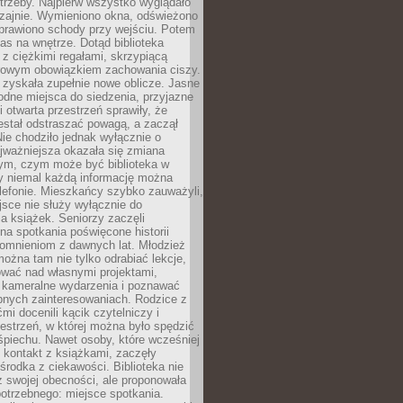
trzeby. Najpierw wszystko wyglądało
zajnie. Wymieniono okna, odświeżono
aprawiono schody przy wejściu. Potem
as na wnętrze. Dotąd biblioteka
ę z ciężkimi regałami, skrzypiącą
urowym obowiązkiem zachowania ciszy.
zyskała zupełnie nowe oblicze. Jasne
odne miejsca do siedzenia, przyjazne
i otwarta przestrzeń sprawiły, że
estał odstraszać powagą, a zaczął
ie chodziło jednak wyłącznie o
jważniejsza okazała się zmiana
tym, czym może być biblioteka w
y niemal każdą informację można
lefonie. Mieszkańcy szybko zauważyli,
sce nie służy wyłącznie do
a książek. Seniorzy zaczęli
na spotkania poświęcone historii
pomnieniom z dawnych lat. Młodzież
można tam nie tylko odrabiać lekcje,
ować nad własnymi projektami,
 kameralne wydarzenia i poznawać
bnych zainteresowaniach. Rodzice z
mi docenili kącik czytelniczy i
estrzeń, w której można było spędzić
piechu. Nawet osoby, które wcześniej
 kontakt z książkami, zaczęły
środka z ciekawości. Biblioteka nie
ż swojej obecności, ale proponowała
otrzebnego: miejsce spotkania.