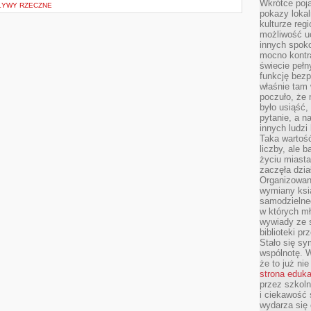
Wkrótce poja
PŁYWY RZECZNE
pokazy lokal
kulturze reg
możliwość u
innych spoko
mocno kontr
świecie pełn
funkcję bezp
właśnie tam 
poczuło, że 
było usiąść
pytanie, a n
innych ludzi
Taka wartość
liczby, ale 
życiu miasta
zaczęła dzia
Organizowan
wymiany ksi
samodzielneg
w których m
wywiady ze 
biblioteki p
Stało się sy
wspólnotę. 
że to już ni
strona eduk
przez szkoln
i ciekawość 
wydarza się 