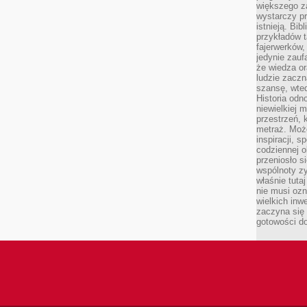
większego 
wystarczy pr
istnieją. Bib
przykładów t
fajerwerków,
jedynie zauf
że wiedza or
ludzie zaczn
szansę, wte
Historia odn
niewielkiej 
przestrzeń, 
metraż. Moż
inspiracji, 
codziennej o
przeniosło s
wspólnoty z
właśnie tuta
nie musi ozn
wielkich inw
zaczyna się 
gotowości do