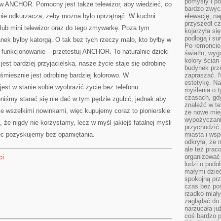
pomysły i po
w ANCHOR. Pomocny jest także telewizor, aby wiedzieć, co
bardzo zwyc
znie odkurzacza, żeby można było uprzątnąć. W kuchni
elewację, n
przyszedł cz
, lub mini telewizor oraz do tego zmywarkę. Poza tym
kojarzyła si
podłogą i s
nek byłby katorgą. O tak bez tych rzeczy mało, kto byłby w
Po remoncie 
 funkcjonowanie – przetestuj ANCHOR. To naturalnie dzięki
światło, wyg
kolory ścian 
st bardziej przyjacielska, nasze życie staje się odrobinę
budynek prz
 śmiesznie jest odrobinę bardziej kolorowo. W
zapraszać. N
estetykę. Na
st w stanie sobie wyobrazić życie bez telefonu
myślenia o 
czasach, gd
śmy starać się nie dać w tym pędzie zgubić, jednak aby
znaleźć w te
 wszelkimi nowinkami, więc kupujemy coraz to pionierskie
że nowe miej
wypożyczani
 że nigdy nie korzystamy, lecz w myśl jakiejś fatalnej myśli
przychodzić 
ięc pozyskujemy bez opamiętania.
miasta i ws
odkryła, że 
ale też prac
organizować
ci
ludzi o podo
małymi dzieć
spokojną prz
czas bez poś
rzadko miały
zaglądać do 
narzucała ju
coś bardzo p