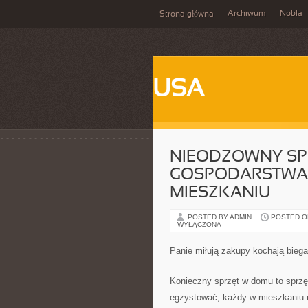
Archiwum
Nobla
Strona główna
USA
NIEODZOWNY SP
GOSPODARSTWA 
MIESZKANIU
POSTED BY ADMIN
POSTED ON
WYŁĄCZONA
Panie miłują zakupy kochają bieg
Konieczny sprzęt w domu to sprz
egzystować, każdy w mieszkaniu m