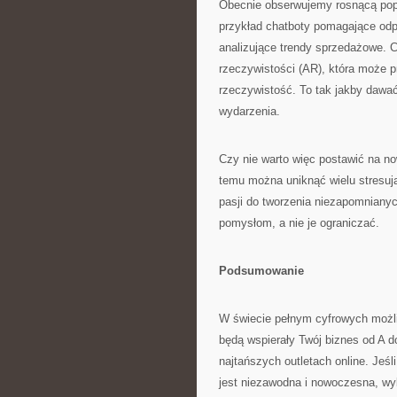
Obecnie obserwujemy rosnącą popu
przykład chatboty pomagające od
analizujące trendy sprzedażowe. C
rzeczywistości (AR), która może
rzeczywistość. To tak jakby dawać
wydarzenia.
Czy nie warto więc postawić na n
temu można uniknąć wielu stresują
pasji do tworzenia niezapomniany
pomysłom, a nie je ograniczać.
Podsumowanie
W świecie pełnym cyfrowych możli
będą wspierały Twój biznes od A d
najtańszych outletach online. Je
jest niezawodna i nowoczesna, w