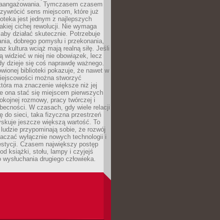
zaangażowania. Tymczasem czasem
zywrócić sens miejscom, które już
lioteka jest jednym z najlepszych
akiej cichej rewolucji. Nie wymaga
 aby działać skutecznie. Potrzebuje
ania, dobrego pomysłu i przekonania,
az kultura wciąż mają realną siłę. Jeśli
ą widzieć w niej nie obowiązek, lecz
dy dzieje się coś naprawdę ważnego.
owionej biblioteki pokazuje, że nawet w
miejscowości można stworzyć
która ma znaczenie większe niż jej
e ona stać się miejscem pierwszych
spokojnej rozmowy, pracy twórczej i
becności. W czasach, gdy wiele relacji
ię do sieci, taka fizyczna przestrzeń
yskuje jeszcze większą wartość. To
j ludzie przypominają sobie, że rozwój
aczać wyłącznie nowych technologii i
estycji. Czasem największy postęp
od książki, stołu, lampy i czyjejś
 wysłuchania drugiego człowieka.