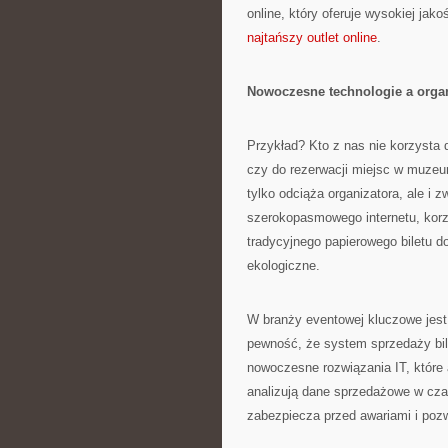
online, który oferuje wysokiej jak
najtańszy outlet online
.
Nowoczesne technologie a organ
Przykład? Kto z nas nie korzysta 
czy do rezerwacji miejsc w muzeum
tylko odciąża organizatora, ale i
szerokopasmowego internetu, korzy
tradycyjnego papierowego biletu do 
ekologiczne.
W branży eventowej kluczowe jest
pewność, że system sprzedaży bil
nowoczesne rozwiązania IT, które 
analizują dane sprzedażowe w cza
zabezpiecza przed awariami i poz