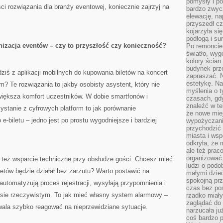
pomysły i po
ości rozwiązania dla branży eventowej, koniecznie zajrzyj na
bardzo zwyc
elewację, n
przyszedł cz
kojarzyła si
podłogą i s
izacja eventów – czy to przyszłość czy konieczność?
Po remoncie 
światło, wyg
kolory ścian 
budynek prz
dziś z aplikacji mobilnych do kupowania biletów na koncert
zapraszać. N
estetykę. Na
? Te rozwiązania to jakby osobisty asystent, który nie
myślenia o 
 zwiększa komfort uczestników. W dobie smartfonów i
czasach, gd
znaleźć w te
stanie z cyfrowych platform to jak porównanie
że nowe miej
e-biletu – jedno jest po prostu wygodniejsze i bardziej
wypożyczani
przychodzić 
miasta i ws
odkryła, że 
ale też prac
organizować
 też wsparcie techniczne przy obsłudze gości. Chcesz mieć
ludzi o podo
etów będzie działał bez zarzutu? Warto postawić na
małymi dzieć
spokojną prz
automatyzują proces rejestracji, wysyłają przypomnienia i
czas bez poś
sie rzeczywistym. To jak mieć własny system alarmowy –
rzadko miały
zaglądać do 
wala szybko reagować na nieprzewidziane sytuacje.
narzucała ju
coś bardzo p