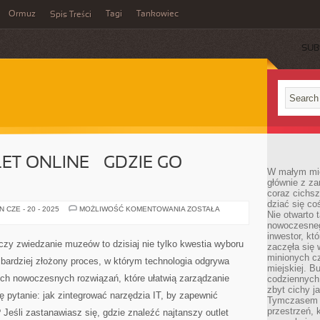
Ormuz
Tagi
Tankowiec
Spis Treści
SUB
ET ONLINE – GDZIE GO
W małym mieś
głównie z za
coraz cichsz
dziać się co
NAJTAŃSZY
 CZE - 20 - 2025
MOŻLIWOŚĆ KOMENTOWANIA
ZOSTAŁA
Nie otwarto 
OUTLET
ONLINE
nowoczesnego
–
inwestor, kt
GDZIE
zy zwiedzanie muzeów to dzisiaj nie tylko kwestia wyboru
zaczęła się 
GO
ZNALEŹĆ?
minionych cz
z bardziej złożony proces, w którym technologia odgrywa
miejskiej. B
ych nowoczesnych rozwiązań, które ułatwią zarządzanie
codziennych
zbyt cichy j
ę pytanie: jak zintegrować narzędzia IT, by zapewnić
Tymczasem w
przestrzeń, 
 Jeśli zastanawiasz się, gdzie znaleźć najtanszy outlet