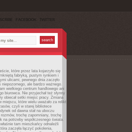
SCRIBE
FACEBOOK
TWITTER
cie, które przez lata kojarzyło się
mkniętą fabryką, pustym rynkiem i
ymi ulicami, pewnego dnia zaczęło
ś niepozornego, ale bardzo ważnego.
tam wielkiego centrum handlowego ani
 biurowca. Nie przyjechał też słynny
óry obiecał setki miejsc pracy. Zmiana
w miejscu, które wielu uważało za relikt
asów, czyli w starej bibliotece
udynek od dawna stał na uboczu
 rozmów, trochę zapomniany, trochę
ak na potrzeby współczesnego świata.
łaśnie tam mieszkańcy odnaleźli
która zaczęła łączyć pokolenia,