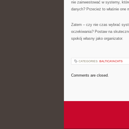
nie zainwestować w systemy, któr
danych? Przecież to właśnie one
Zatem – czy nie czas wybrać syste
oczekiwania? Postaw na skuteczne 
spokój własny jako organizator.
CATEGORIES:
BALTICAYACHTS
Comments are closed.