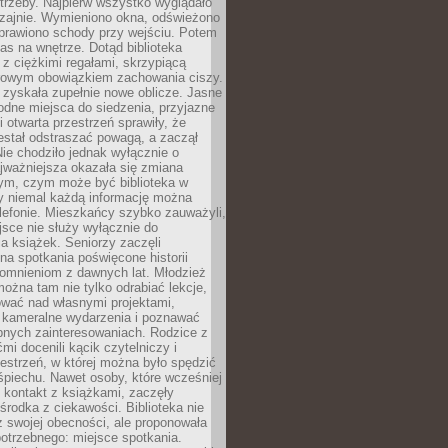
trzeby. Najpierw wszystko wyglądało
zajnie. Wymieniono okna, odświeżono
aprawiono schody przy wejściu. Potem
as na wnętrze. Dotąd biblioteka
ę z ciężkimi regałami, skrzypiącą
urowym obowiązkiem zachowania ciszy.
zyskała zupełnie nowe oblicze. Jasne
odne miejsca do siedzenia, przyjazne
i otwarta przestrzeń sprawiły, że
estał odstraszać powagą, a zaczął
ie chodziło jednak wyłącznie o
jważniejsza okazała się zmiana
tym, czym może być biblioteka w
y niemal każdą informację można
lefonie. Mieszkańcy szybko zauważyli,
sce nie służy wyłącznie do
a książek. Seniorzy zaczęli
na spotkania poświęcone historii
pomnieniom z dawnych lat. Młodzież
można tam nie tylko odrabiać lekcje,
ować nad własnymi projektami,
 kameralne wydarzenia i poznawać
bnych zainteresowaniach. Rodzice z
mi docenili kącik czytelniczy i
estrzeń, w której można było spędzić
piechu. Nawet osoby, które wcześniej
 kontakt z książkami, zaczęły
środka z ciekawości. Biblioteka nie
ż swojej obecności, ale proponowała
otrzebnego: miejsce spotkania.