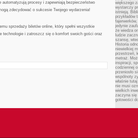
e automatyzują procesy i zapewniają bezpieczeństwo
większego 
wystarczy pr
 mogą zdecydować o sukcesie Twojego wydarzenia!
istnieją. Bib
przykładów t
fajerwerków,
jedynie zauf
mu sprzedaży biletów online, który spełni wszystkie
że wiedza or
technologie i zatroszcz się o komfort swoich gości oraz
ludzie zaczn
szansę, wte
Historia odn
niewielkiej 
przestrzeń, 
metraż. Moż
inspiracji, 
codziennej o
przeniosło s
wspólnoty z
właśnie tuta
nie musi ozn
wielkich inw
zaczyna się 
gotowości do