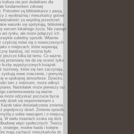
e kultura nie jest dodatkiem dla
ale fundamentem zdrowej
. Potrzebni są bibliotekarze z pasją,
y z wyobraźnią i mieszkańcy gotowi
edzialność za wspólną przestrzeń.
akie warunki się spotykają, biblioteka
ę sercem lokalnego życia. Nie zastąpi
 ani rynku, ale może połączyć ich
ezwykle subtelny sposób. Właśnie
az częściej mówi się o nowoczesnych
 jako o miejscach, które wspierają
czny bardziej, niż można było
 jeszcze kilka lat temu. Co ważne,
iej przemiany nie da się ocenić tylko
e liczby wypożyczonych książek.
eż rozmowy, które się tam zaczynają,
re zyskują nowe znaczenie, i pomysły,
się w spokojnej atmosferze. Dziecko,
hodzi tam z rodzicem, może odkryć
ytania. Nastolatek może pierwszy raz
ego zainteresowania są ważne.
ba może odzyskać poczucie bycia
iedy dzieli się wspomnieniami z
. Każde takie doświadczenie zmienia
iż pojedynczy dzień. Zmienia sposób,
e myślą o sobie nawzajem i o miejscu,
ą. W wielu miastach szuka się dziś
odbudowę więzi społecznych. Tworzy
, strategie, modne hasła i kolejne
tóre mają zachęcić mieszkańców do