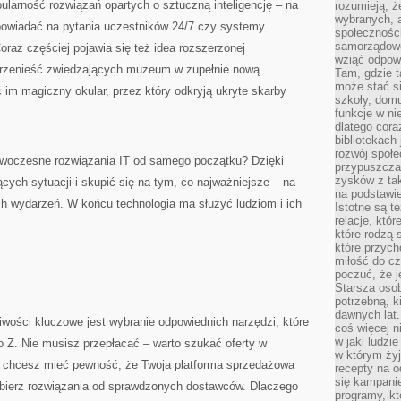
larność rozwiązań opartych o sztuczną inteligencję – na
rozumieją, ż
wybranych, 
powiadać na pytania uczestników 24/7 czy systemy
społeczności
samorządowc
oraz częściej pojawia się też idea rozszerzonej
wziąć odpowi
 przenieść zwiedzających muzeum w zupełnie nową
Tam, gdzie t
może stać si
 im magiczny okular, przez który odkryją ukryte skarby
szkoły, domu
funkcje w ni
dlatego cor
bibliotekach
rozwój społe
owoczesne rozwiązania IT od samego początku? Dzięki
przypuszczać
zysków z tak
cych sytuacji i skupić się na tym, co najważniejsze – na
na podstawi
ch wydarzeń. W końcu technologia ma służyć ludziom i ich
Istotne są t
relacje, któ
które rodzą 
które przyc
miłość do cz
poczuć, że j
Starsza oso
potrzebną, k
dawnych lat
wości kluczowe jest wybranie odpowiednich narzędzi, które
coś więcej n
w jaki ludzi
o Z. Nie musisz przepłacać – warto szukać oferty w
w którym żyj
śli chcesz mieć pewność, że Twoja platforma sprzedażowa
recepty na 
się kampanie
ybierz rozwiązania od sprawdzonych dostawców. Dlaczego
programy, k