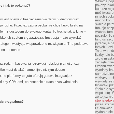
Wkrótce poja
pokazy lokal
 i jak je pokonać?
kulturze reg
możliwość u
innych spoko
w jest obawa o bezpieczeństwo danych klientów oraz
mocno kontr
świecie pełn
o ruchu. Przecież żadna osoba nie chce kupić biletu na
funkcję bezp
blem z dostępem do swojego konta. To trochę jak w kinie –
właśnie tam 
poczuło, że 
szybko lub system się zawiesza, frustracja może wywołać
było usiąść
pytanie, a n
Dlatego inwestycja w sprawdzone rozwiązania IT to podstawa
innych ludzi
 na koncercie.
Taka wartość
liczby, ale 
życiu miasta
zaczęła dzia
narzędzi – kasowania rezerwacji, obsługi płatności czy
Organizowan
tko musi działać harmonijnie niczym dobrze
wymiany ksi
samodzielneg
ne platformy często oferują gotowe integracje z
w których m
wywiady ze 
i czy CRM-ami, co znacznie skraca czas wdrożenia i
biblioteki p
Stało się sy
wspólnotę. 
że to już ni
strona eduk
sie przyszłość?
przez szkoln
i ciekawość 
wydarza się 