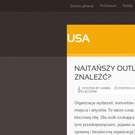
Archiwum
Nobla
Strona główna
USA
NAJTAŃSZY OUTL
ZNALEŹĆ?
POSTED BY ADMIN
POSTED ON
WYŁĄCZONA
Organizacja wydarzeń, koncertów c
miejsca i artystów. To także cora
kluczową rolę. Dla osób szukając
tymi przedsięwzięciami, pojawia si
sprawną i bezpieczną organizację?