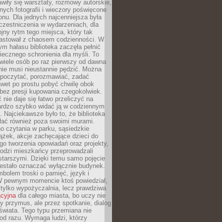
wiły się warsztaty, rozmowy autorskie,
nych fotografii i wieczory poświęcone
ionu. Dla jednych najcenniejsza była
czestniczenia w wydarzeniach, dla
jny rytm tego miejsca, który tak
astował z chaosem codzienności. W
ym hałasu biblioteka zaczęła pełnić
iecznego schronienia dla myśli. To
wiele osób po raz pierwszy od dawna
nie musi nieustannie pędzić. Można
, poczytać, porozmawiać, zadać
awet po prostu pobyć chwilę obok
 bez presji kupowania czegokolwiek.
 nie daje się łatwo przeliczyć na
bardzo szybko widać ją w codziennym
. Najciekawsze było to, że biblioteka
łać również poza swoimi murami.
o czytania w parku, sąsiedzkie
ążek, akcje zachęcające dzieci do
o tworzenia opowiadań oraz projekty,
łodzi mieszkańcy przeprowadzali
starszymi. Dzięki temu samo pojęcie
rzestało oznaczać wyłącznie budynek.
mbolem troski o pamięć, język i
W pewnym momencie ktoś powiedział,
e tylko wypożyczalnia, lecz prawdziwa
acyjna
dla całego miasta, bo uczy nie
y przymus, ale przez spotkanie, dialog
świata. Tego typu przemiana nie
od razu. Wymaga ludzi, którzy