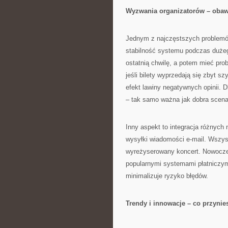
Wyzwania organizatorów – obawy
Jednym z najczęstszych problemó
stabilność systemu podczas dużeg
ostatnią chwilę, a potem mieć pro
jeśli bilety wyprzedają się zbyt 
efekt lawiny negatywnych opinii. 
– tak samo ważna jak dobra scena
Inny aspekt to integracja różnych 
wysyłki wiadomości e-mail. Wszys
wyreżyserowany koncert. Nowoczes
popularnymi systemami płatniczym
minimalizuje ryzyko błędów.
Trendy i innowacje – co przynie