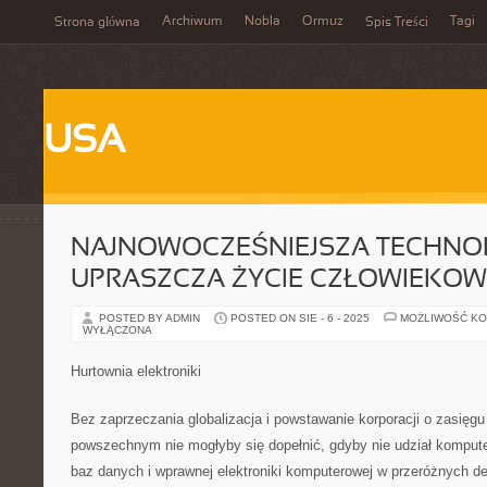
Archiwum
Nobla
Ormuz
Tagi
Strona główna
Spis Treści
USA
NAJNOWOCZEŚNIEJSZA TECHNO
UPRASZCZA ŻYCIE CZŁOWIEKOW
POSTED BY ADMIN
POSTED ON SIE - 6 - 2025
MOŻLIWOŚĆ K
WYŁĄCZONA
Hurtownia elektroniki
Bez zaprzeczania globalizacja i powstawanie korporacji o zasięg
powszechnym nie mogłyby się dopełnić, gdyby nie udział komputer
baz danych i wprawnej elektroniki komputerowej w przeróżnych det