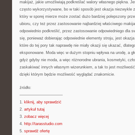
makijaż, jakie umożliwiają podkreślać walory własnego piękna. Je
często wykorzystywane, bo w taki sposób jest okazja niezwykle 
który w sporej mierze może zostać dużo bardziej polepszony prz
ubioru, czy też przez zastosowanie najbardziej właściwego maki
odpowiednio podkreślić, przez zastosowanie odpowiedniego dla swe
się, ponieważ dobierając odpowiednie elementy stroju, jest okazja
które do tej pory tak naprawdę nie miały okazji się ukazać, dlateg
eksponowane. Moda więc w dużym stopniu wpływa na urodę, a głó
gdyż gdyby nie moda, a więc różnorodne ubrania, kosmetyki, czło
zaskakiwać innych własnym wizerunkiem, a tak to jest możliwoś
dzięki którym będzie możliwość wyglądać znakomicie.
źródło:
———————————
1.
kliknij, aby sprawdzić
2.
artykuł tutaj
3.
zobacz więcej
4.
http://tarasstudio.com
5.
sprawdź ofertę