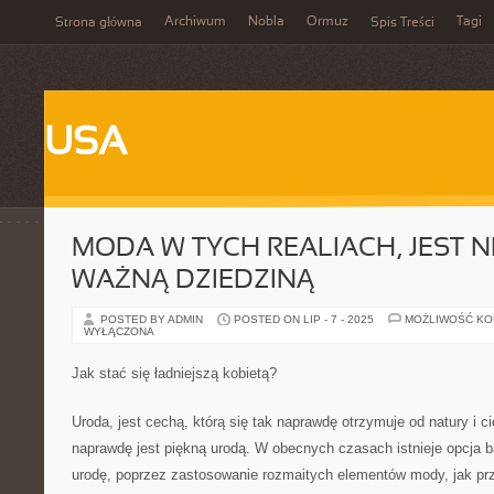
Archiwum
Nobla
Ormuz
Tagi
Strona główna
Spis Treści
USA
MODA W TYCH REALIACH, JEST 
WAŻNĄ DZIEDZINĄ
POSTED BY ADMIN
POSTED ON LIP - 7 - 2025
MOŻLIWOŚĆ K
WYŁĄCZONA
Jak stać się ładniejszą kobietą?
Uroda, jest cechą, którą się tak naprawdę otrzymuje od natury i ci
naprawdę jest piękną urodą. W obecnych czasach istnieje opcja
urodę, poprzez zastosowanie rozmaitych elementów mody, jak pr