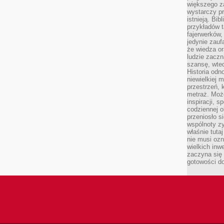
większego 
wystarczy pr
istnieją. Bib
przykładów t
fajerwerków,
jedynie zauf
że wiedza or
ludzie zaczn
szansę, wte
Historia odn
niewielkiej 
przestrzeń, 
metraż. Moż
inspiracji, 
codziennej o
przeniosło s
wspólnoty z
właśnie tuta
nie musi ozn
wielkich inw
zaczyna się 
gotowości do