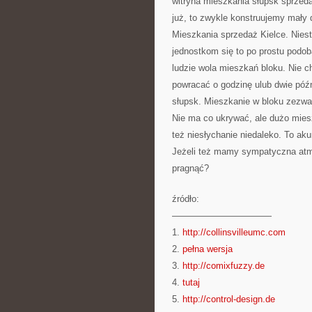
witryna mieszkania słupsk sprzeda
już, to zwykle konstruujemy mał
Mieszkania sprzedaż Kielce. Nieste
jednostkom się to po prostu pod
ludzie wola mieszkań bloku. Nie c
powracać o godzinę ulub dwie póź
słupsk. Mieszkanie w bloku zezwal
Nie ma co ukrywać, ale dużo mies
też niesłychanie niedaleko. To aku
Jeżeli też mamy sympatyczna atmo
pragnąć?
źródło:
———————————
1.
http://collinsvilleumc.com
2.
pełna wersja
3.
http://comixfuzzy.de
4.
tutaj
5.
http://control-design.de