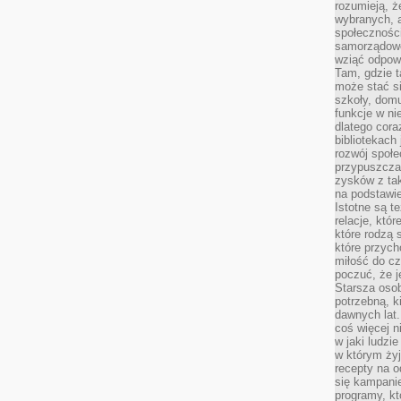
rozumieją, ż
wybranych, 
społeczności
samorządowc
wziąć odpowi
Tam, gdzie t
może stać si
szkoły, domu
funkcje w ni
dlatego cor
bibliotekach
rozwój społe
przypuszczać
zysków z tak
na podstawi
Istotne są t
relacje, któ
które rodzą 
które przyc
miłość do cz
poczuć, że j
Starsza oso
potrzebną, k
dawnych lat
coś więcej n
w jaki ludzi
w którym żyj
recepty na 
się kampanie
programy, k