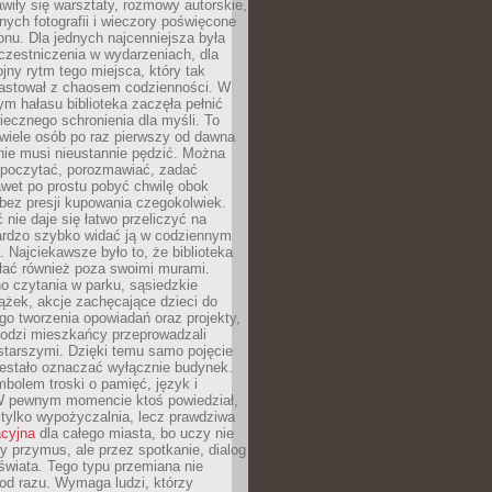
wiły się warsztaty, rozmowy autorskie,
nych fotografii i wieczory poświęcone
ionu. Dla jednych najcenniejsza była
czestniczenia w wydarzeniach, dla
jny rytm tego miejsca, który tak
astował z chaosem codzienności. W
ym hałasu biblioteka zaczęła pełnić
iecznego schronienia dla myśli. To
wiele osób po raz pierwszy od dawna
nie musi nieustannie pędzić. Można
, poczytać, porozmawiać, zadać
awet po prostu pobyć chwilę obok
 bez presji kupowania czegokolwiek.
 nie daje się łatwo przeliczyć na
bardzo szybko widać ją w codziennym
. Najciekawsze było to, że biblioteka
łać również poza swoimi murami.
o czytania w parku, sąsiedzkie
ążek, akcje zachęcające dzieci do
o tworzenia opowiadań oraz projekty,
łodzi mieszkańcy przeprowadzali
starszymi. Dzięki temu samo pojęcie
rzestało oznaczać wyłącznie budynek.
mbolem troski o pamięć, język i
W pewnym momencie ktoś powiedział,
e tylko wypożyczalnia, lecz prawdziwa
acyjna
dla całego miasta, bo uczy nie
y przymus, ale przez spotkanie, dialog
świata. Tego typu przemiana nie
od razu. Wymaga ludzi, którzy