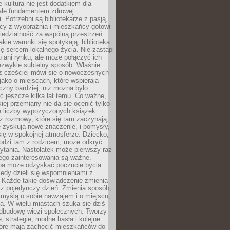
e kultura nie jest dodatkiem dla
ale fundamentem zdrowej
. Potrzebni są bibliotekarze z pasją,
y z wyobraźnią i mieszkańcy gotowi
edzialność za wspólną przestrzeń.
akie warunki się spotykają, biblioteka
ę sercem lokalnego życia. Nie zastąpi
 ani rynku, ale może połączyć ich
ezwykle subtelny sposób. Właśnie
az częściej mówi się o nowoczesnych
 jako o miejscach, które wspierają
czny bardziej, niż można było
 jeszcze kilka lat temu. Co ważne,
iej przemiany nie da się ocenić tylko
e liczby wypożyczonych książek.
eż rozmowy, które się tam zaczynają,
re zyskują nowe znaczenie, i pomysły,
się w spokojnej atmosferze. Dziecko,
hodzi tam z rodzicem, może odkryć
ytania. Nastolatek może pierwszy raz
ego zainteresowania są ważne.
ba może odzyskać poczucie bycia
iedy dzieli się wspomnieniami z
. Każde takie doświadczenie zmienia
iż pojedynczy dzień. Zmienia sposób,
e myślą o sobie nawzajem i o miejscu,
ą. W wielu miastach szuka się dziś
odbudowę więzi społecznych. Tworzy
, strategie, modne hasła i kolejne
tóre mają zachęcić mieszkańców do