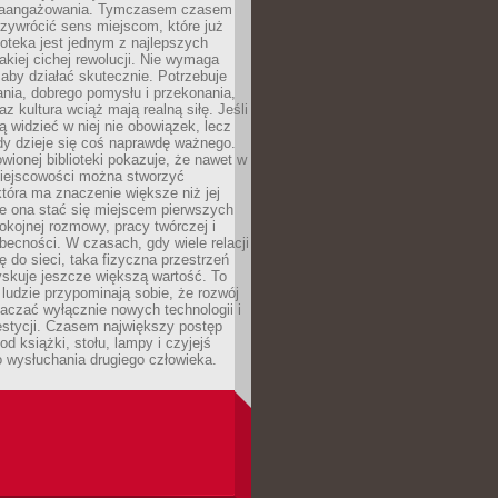
zaangażowania. Tymczasem czasem
zywrócić sens miejscom, które już
lioteka jest jednym z najlepszych
akiej cichej rewolucji. Nie wymaga
 aby działać skutecznie. Potrzebuje
ania, dobrego pomysłu i przekonania,
az kultura wciąż mają realną siłę. Jeśli
ą widzieć w niej nie obowiązek, lecz
dy dzieje się coś naprawdę ważnego.
owionej biblioteki pokazuje, że nawet w
miejscowości można stworzyć
która ma znaczenie większe niż jej
e ona stać się miejscem pierwszych
spokojnej rozmowy, pracy twórczej i
becności. W czasach, gdy wiele relacji
ię do sieci, taka fizyczna przestrzeń
yskuje jeszcze większą wartość. To
j ludzie przypominają sobie, że rozwój
aczać wyłącznie nowych technologii i
estycji. Czasem największy postęp
od książki, stołu, lampy i czyjejś
 wysłuchania drugiego człowieka.