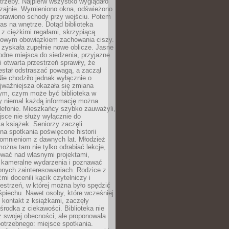
trzeby. Najpierw wszystko wyglądało
zajnie. Wymieniono okna, odświeżono
aprawiono schody przy wejściu. Potem
as na wnętrze. Dotąd biblioteka
ę z ciężkimi regałami, skrzypiącą
urowym obowiązkiem zachowania ciszy.
zyskała zupełnie nowe oblicze. Jasne
odne miejsca do siedzenia, przyjazne
i otwarta przestrzeń sprawiły, że
estał odstraszać powagą, a zaczął
ie chodziło jednak wyłącznie o
jważniejsza okazała się zmiana
tym, czym może być biblioteka w
y niemal każdą informację można
lefonie. Mieszkańcy szybko zauważyli,
sce nie służy wyłącznie do
a książek. Seniorzy zaczęli
na spotkania poświęcone historii
pomnieniom z dawnych lat. Młodzież
można tam nie tylko odrabiać lekcje,
ować nad własnymi projektami,
 kameralne wydarzenia i poznawać
bnych zainteresowaniach. Rodzice z
mi docenili kącik czytelniczy i
estrzeń, w której można było spędzić
piechu. Nawet osoby, które wcześniej
 kontakt z książkami, zaczęły
środka z ciekawości. Biblioteka nie
ż swojej obecności, ale proponowała
otrzebnego: miejsce spotkania.