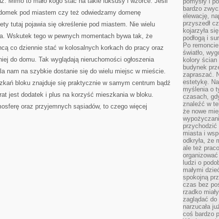
ż. Mimo to mało kogo stać na takie luksusy i wzorce. Jeśli
pomysły i po
bardzo zwyc
y domek pod miastem czy też odwiedzamy domenę
elewację, n
przyszedł cz
ty tutaj pojawia się określenie pod miastem. Nie wielu
kojarzyła si
oba. Wskutek tego w pewnych momentach bywa tak, że
podłogą i s
Po remoncie 
hcą co dziennie stać w kolosalnych korkach do pracy oraz
światło, wyg
niej do domu. Tak wyglądają nieruchomości ogłoszenia
kolory ścian 
budynek prz
a nam na szybkie dostanie się do wielu miejsc w mieście.
zapraszać. N
estetykę. Na
zkań bloku znajduje się praktycznie w samym centrum bądź
myślenia o 
rat jest dodatek i plus na korzyść mieszkania w bloku.
czasach, gd
znaleźć w te
sferę oraz przyjemnych sąsiadów, to czego więcej
że nowe miej
wypożyczani
przychodzić 
miasta i ws
odkryła, że 
ale też prac
organizować
ludzi o podo
małymi dzieć
spokojną prz
czas bez poś
rzadko miały
zaglądać do 
narzucała ju
coś bardzo p