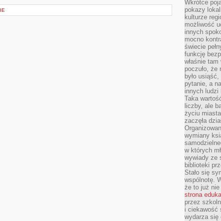
Wkrótce poja
pokazy lokal
IE
kulturze reg
możliwość u
innych spoko
mocno kontr
świecie pełn
funkcję bezp
właśnie tam 
poczuło, że 
było usiąść
pytanie, a n
innych ludzi
Taka wartość
liczby, ale 
życiu miasta
zaczęła dzia
Organizowan
wymiany ksi
samodzielneg
w których m
wywiady ze 
biblioteki p
Stało się sy
wspólnotę. 
że to już ni
strona eduk
przez szkoln
i ciekawość 
wydarza się 