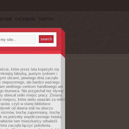
SCRIBE
FACEBOOK
TWITTER
cie, które przez lata kojarzyło się
mkniętą fabryką, pustym rynkiem i
ymi ulicami, pewnego dnia zaczęło
ś niepozornego, ale bardzo ważnego.
tam wielkiego centrum handlowego ani
 biurowca. Nie przyjechał też słynny
óry obiecał setki miejsc pracy. Zmiana
w miejscu, które wielu uważało za relikt
asów, czyli w starej bibliotece
udynek od dawna stał na uboczu
 rozmów, trochę zapomniany, trochę
ak na potrzeby współczesnego świata.
łaśnie tam mieszkańcy odnaleźli
która zaczęła łączyć pokolenia,