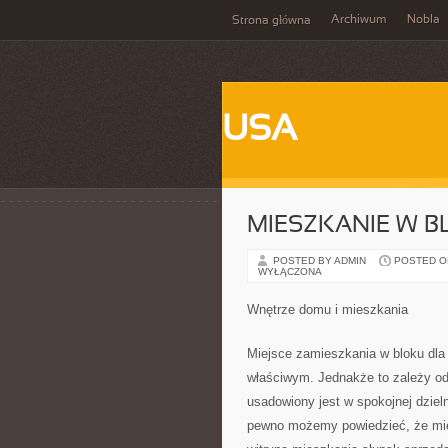
Archiwum
Nobla
Strona główna
USA
MIESZKANIE W 
POSTED BY ADMIN
POSTED ON 
WYŁĄCZONA
Wnętrze domu i mieszkania
Miejsce zamieszkania w bloku dla
właściwym. Jednakże to zależy od o
usadowiony jest w spokojnej dzieln
pewno możemy powiedzieć, że miesz