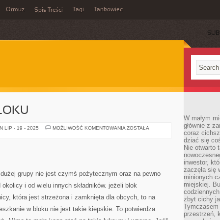
Ormuz
Tagi
Tankowiec
Spis Treści
SUB
BLOKU
W małym mieś
głównie z za
MIESZKANIE
LIP - 19 - 2025
MOŻLIWOŚĆ KOMENTOWANIA
ZOSTAŁA
coraz cichsz
W
BLOKU
dziać się co
Nie otwarto 
nowoczesnego
inwestor, kt
zaczęła się 
 dużej grupy nie jest czymś pożytecznym oraz na pewno
minionych cz
miejskiej. B
kolicy i od wielu innych składników. jeżeli blok
codziennych
icy, która jest strzeżona i zamknięta dla obcych, to na
zbyt cichy j
Tymczasem w
kanie w bloku nie jest takie kiepskie. To potwierdza
przestrzeń, 