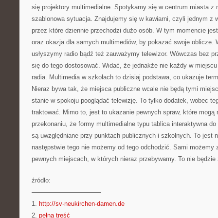
się projektory multimedialne. Spotykamy się w centrum miasta z
szablonowa sytuacja. Znajdujemy się w kawiarni, czyli jednym z
przez które dziennie przechodzi dużo osób. W tym momencie jest
oraz okazja dla samych multimediów, by pokazać swoje oblicze. 
usłyszymy radio bądź też zauważymy telewizor. Wówczas bez pr
się do tego dostosować. Widać, że jednakże nie każdy w miejscu
radia. Multimedia w szkołach to dzisiaj podstawa, co ukazuje term
Nieraz bywa tak, że miejsca publiczne wcale nie będą tymi miejs
stanie w spokoju pooglądać telewizję. To tylko dodatek, wobec te
traktować. Mimo to, jest to ukazanie pewnych spraw, które mogą 
przekonaniu, że formy multimedialne typu tablica interaktywna do 
są uwzględniane przy punktach publicznych i szkolnych. To jest
następstwie tego nie możemy od tego odchodzić. Sami możemy 
pewnych miejscach, w których nieraz przebywamy. To nie będzie 
źródło:
———————————
1.
http://sv-neukirchen-damen.de
2.
pełna treść