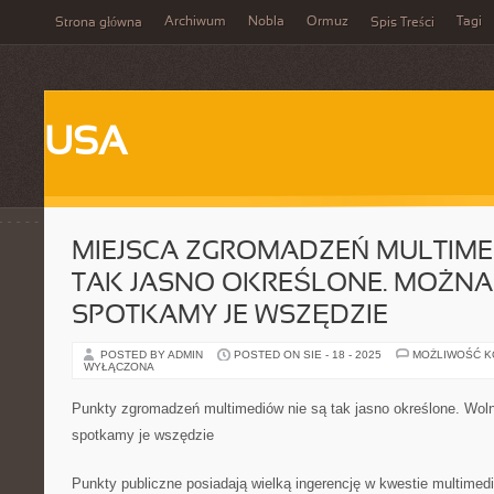
Archiwum
Nobla
Ormuz
Tagi
Strona główna
Spis Treści
USA
MIEJSCA ZGROMADZEŃ MULTIME
TAK JASNO OKREŚLONE. MOŻNA 
SPOTKAMY JE WSZĘDZIE
POSTED BY ADMIN
POSTED ON SIE - 18 - 2025
MOŻLIWOŚĆ 
WYŁĄCZONA
Punkty zgromadzeń multimediów nie są tak jasno określone. Wo
spotkamy je wszędzie
Punkty publiczne posiadają wielką ingerencję w kwestie multimedi