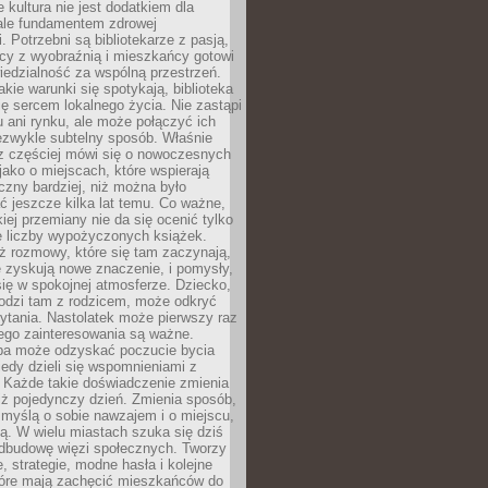
e kultura nie jest dodatkiem dla
ale fundamentem zdrowej
. Potrzebni są bibliotekarze z pasją,
y z wyobraźnią i mieszkańcy gotowi
edzialność za wspólną przestrzeń.
akie warunki się spotykają, biblioteka
ę sercem lokalnego życia. Nie zastąpi
 ani rynku, ale może połączyć ich
ezwykle subtelny sposób. Właśnie
az częściej mówi się o nowoczesnych
 jako o miejscach, które wspierają
czny bardziej, niż można było
 jeszcze kilka lat temu. Co ważne,
iej przemiany nie da się ocenić tylko
e liczby wypożyczonych książek.
eż rozmowy, które się tam zaczynają,
re zyskują nowe znaczenie, i pomysły,
się w spokojnej atmosferze. Dziecko,
hodzi tam z rodzicem, może odkryć
ytania. Nastolatek może pierwszy raz
ego zainteresowania są ważne.
ba może odzyskać poczucie bycia
iedy dzieli się wspomnieniami z
. Każde takie doświadczenie zmienia
iż pojedynczy dzień. Zmienia sposób,
e myślą o sobie nawzajem i o miejscu,
ą. W wielu miastach szuka się dziś
odbudowę więzi społecznych. Tworzy
, strategie, modne hasła i kolejne
tóre mają zachęcić mieszkańców do