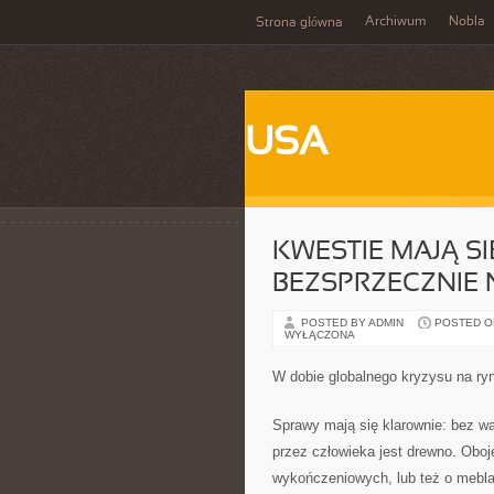
Archiwum
Nobla
Strona główna
USA
KWESTIE MAJĄ S
BEZSPRZECZNIE
POSTED BY ADMIN
POSTED ON 
WYŁĄCZONA
W dobie globalnego kryzysu na ry
Sprawy mają się klarownie: bez 
przez człowieka jest drewno. Oboję
wykończeniowych, lub też o mebla