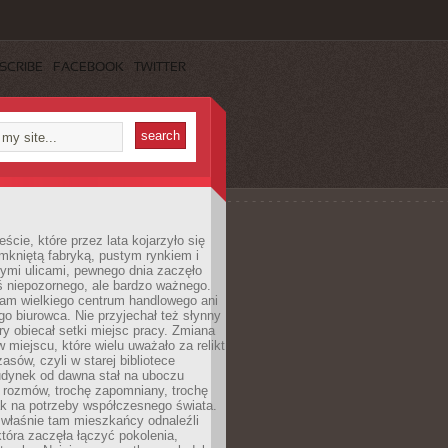
SCRIBE
FACEBOOK
TWITTER
cie, które przez lata kojarzyło się
mkniętą fabryką, pustym rynkiem i
ymi ulicami, pewnego dnia zaczęło
ś niepozornego, ale bardzo ważnego.
tam wielkiego centrum handlowego ani
 biurowca. Nie przyjechał też słynny
óry obiecał setki miejsc pracy. Zmiana
w miejscu, które wielu uważało za relikt
asów, czyli w starej bibliotece
udynek od dawna stał na uboczu
 rozmów, trochę zapomniany, trochę
ak na potrzeby współczesnego świata.
łaśnie tam mieszkańcy odnaleźli
która zaczęła łączyć pokolenia,