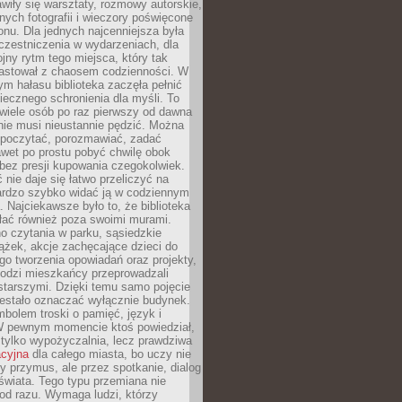
wiły się warsztaty, rozmowy autorskie,
nych fotografii i wieczory poświęcone
ionu. Dla jednych najcenniejsza była
czestniczenia w wydarzeniach, dla
jny rytm tego miejsca, który tak
astował z chaosem codzienności. W
ym hałasu biblioteka zaczęła pełnić
iecznego schronienia dla myśli. To
wiele osób po raz pierwszy od dawna
nie musi nieustannie pędzić. Można
, poczytać, porozmawiać, zadać
awet po prostu pobyć chwilę obok
 bez presji kupowania czegokolwiek.
 nie daje się łatwo przeliczyć na
bardzo szybko widać ją w codziennym
. Najciekawsze było to, że biblioteka
łać również poza swoimi murami.
o czytania w parku, sąsiedzkie
ążek, akcje zachęcające dzieci do
o tworzenia opowiadań oraz projekty,
łodzi mieszkańcy przeprowadzali
starszymi. Dzięki temu samo pojęcie
rzestało oznaczać wyłącznie budynek.
mbolem troski o pamięć, język i
W pewnym momencie ktoś powiedział,
e tylko wypożyczalnia, lecz prawdziwa
acyjna
dla całego miasta, bo uczy nie
y przymus, ale przez spotkanie, dialog
świata. Tego typu przemiana nie
od razu. Wymaga ludzi, którzy