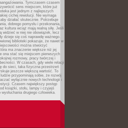
zaangażowania. Tymczasem czasem
zywrócić sens miejscom, które już
lioteka jest jednym z najlepszych
akiej cichej rewolucji. Nie wymaga
 aby działać skutecznie. Potrzebuje
ania, dobrego pomysłu i przekonania,
az kultura wciąż mają realną siłę. Jeśli
ą widzieć w niej nie obowiązek, lecz
dy dzieje się coś naprawdę ważnego.
owionej biblioteki pokazuje, że nawet w
miejscowości można stworzyć
która ma znaczenie większe niż jej
e ona stać się miejscem pierwszych
spokojnej rozmowy, pracy twórczej i
becności. W czasach, gdy wiele relacji
ię do sieci, taka fizyczna przestrzeń
yskuje jeszcze większą wartość. To
j ludzie przypominają sobie, że rozwój
aczać wyłącznie nowych technologii i
estycji. Czasem największy postęp
od książki, stołu, lampy i czyjejś
 wysłuchania drugiego człowieka.