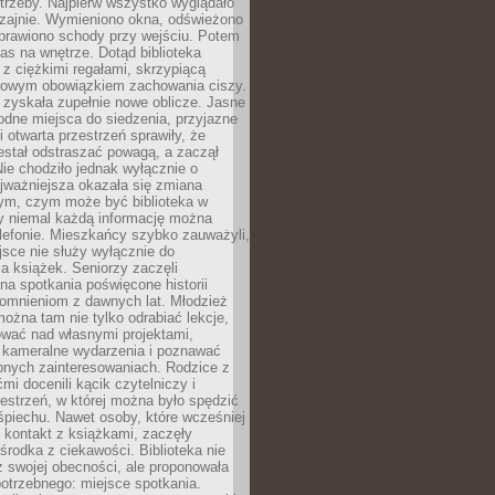
trzeby. Najpierw wszystko wyglądało
zajnie. Wymieniono okna, odświeżono
aprawiono schody przy wejściu. Potem
as na wnętrze. Dotąd biblioteka
ę z ciężkimi regałami, skrzypiącą
urowym obowiązkiem zachowania ciszy.
zyskała zupełnie nowe oblicze. Jasne
odne miejsca do siedzenia, przyjazne
i otwarta przestrzeń sprawiły, że
estał odstraszać powagą, a zaczął
ie chodziło jednak wyłącznie o
jważniejsza okazała się zmiana
tym, czym może być biblioteka w
y niemal każdą informację można
lefonie. Mieszkańcy szybko zauważyli,
sce nie służy wyłącznie do
a książek. Seniorzy zaczęli
na spotkania poświęcone historii
pomnieniom z dawnych lat. Młodzież
można tam nie tylko odrabiać lekcje,
ować nad własnymi projektami,
 kameralne wydarzenia i poznawać
bnych zainteresowaniach. Rodzice z
mi docenili kącik czytelniczy i
estrzeń, w której można było spędzić
piechu. Nawet osoby, które wcześniej
 kontakt z książkami, zaczęły
środka z ciekawości. Biblioteka nie
ż swojej obecności, ale proponowała
otrzebnego: miejsce spotkania.