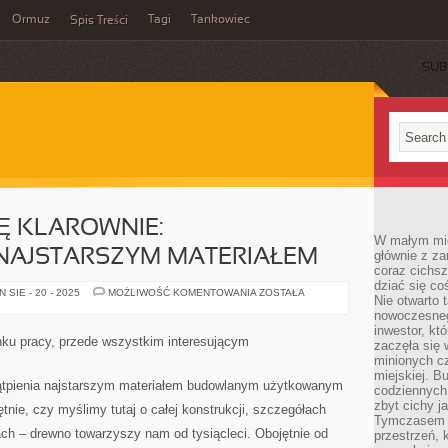
Ormuz
Tagi
Tankowiec
Spis Treści
SUB
IĘ KLAROWNIE:
W małym mieś
 NAJSTARSZYM MATERIAŁEM
głównie z za
coraz cichsz
dziać się co
KWESTIE
SIE - 20 - 2025
MOŻLIWOŚĆ KOMENTOWANIA
ZOSTAŁA
Nie otwarto 
MAJĄ
SIĘ
nowoczesnego
KLAROWNIE:
inwestor, kt
BEZSPRZECZNIE
nku pracy, przede wszystkim interesującym
zaczęła się 
NAJSTARSZYM
MATERIAŁEM
minionych cz
miejskiej. B
wątpienia najstarszym materiałem budowlanym użytkowanym
codziennych
zbyt cichy j
tnie, czy myślimy tutaj o całej konstrukcji, szczegółach
Tymczasem w
ch – drewno towarzyszy nam od tysiącleci. Obojętnie od
przestrzeń, 