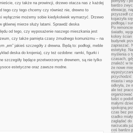
pomysły i po
ieście, czy także na prowincji, drzewo otacza nas z każdej
bardzo zwyc
elewację, n
 od tego czy tego chcemy czy również nie, drewno to
przyszedł cz
jaki wyłącznie możemy sobie kiedykolwiek wymarzyć. Drzewo
kojarzyła si
podłogą i s
i w głównej mierze służy latami. Sprawdź deska
Po remoncie 
du od tego, czy wyposażenie naszego mieszkania jest
światło, wyg
kolory ścian 
uzeum, czy także pamięta czasy żmudnego komunizmu – na
budynek prz
zapraszać. N
m „em” jakieś szczegóły z drewna. Będą to: podłogi, meble
estetykę. Na
kład deska do krojenia), czy też ozdobne: ramki, figurki i
myślenia o 
czasach, gd
odne szczegóły będące przetworzonym drewnem, są nie tylko
znaleźć w te
 wysoce estetyczne oraz zawsze modne.
że nowe miej
wypożyczani
przychodzić 
miasta i ws
odkryła, że 
ale też prac
organizować
ludzi o podo
małymi dzieć
spokojną prz
czas bez poś
rzadko miały
zaglądać do 
narzucała ju
coś bardzo p