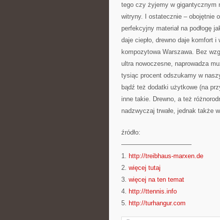
tego czy żyjemy w gigantycznym m
witryny. I ostatecznie – obojętnie
perfekcyjny materiał na podłogę 
daje ciepło, drewno daje komfort 
kompozytowa Warszawa. Bez wzglę
ultra nowoczesne, naprowadza m
tysiąc procent odszukamy w naszy
bądź też dodatki użytkowe (na przy
inne takie. Drewno, a też różnor
nadzwyczaj trwałe, jednak także
źródło:
———————————
1.
http://treibhaus-marxen.de
2.
więcej tutaj
3.
więcej na ten temat
4.
http://ttennis.info
5.
http://turhangur.com