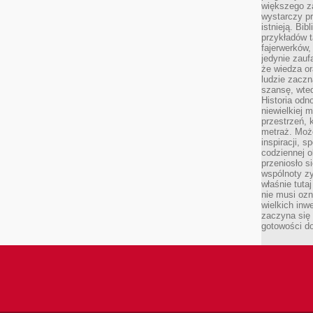
większego 
wystarczy pr
istnieją. Bib
przykładów t
fajerwerków,
jedynie zauf
że wiedza or
ludzie zaczn
szansę, wte
Historia odn
niewielkiej 
przestrzeń, 
metraż. Moż
inspiracji, 
codziennej o
przeniosło s
wspólnoty z
właśnie tuta
nie musi ozn
wielkich inw
zaczyna się 
gotowości do