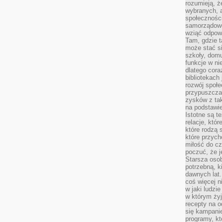
rozumieją, ż
wybranych, 
społeczności
samorządowc
wziąć odpowi
Tam, gdzie t
może stać si
szkoły, domu
funkcje w ni
dlatego cor
bibliotekach
rozwój społe
przypuszczać
zysków z tak
na podstawi
Istotne są t
relacje, któ
które rodzą 
które przyc
miłość do cz
poczuć, że j
Starsza oso
potrzebną, k
dawnych lat
coś więcej n
w jaki ludzi
w którym żyj
recepty na 
się kampanie
programy, k