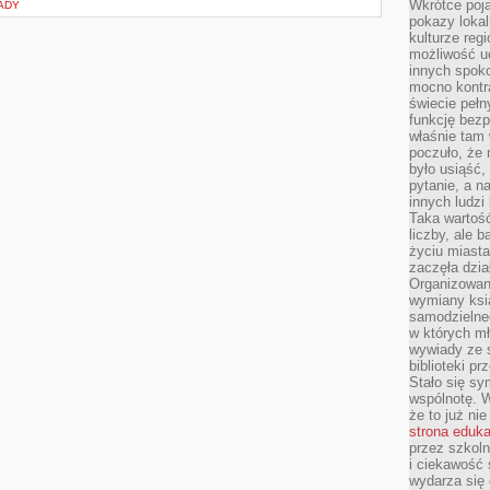
Wkrótce poja
ADY
pokazy lokal
kulturze reg
możliwość u
innych spoko
mocno kontr
świecie pełn
funkcję bezp
właśnie tam 
poczuło, że 
było usiąść
pytanie, a n
innych ludzi
Taka wartość
liczby, ale 
życiu miasta
zaczęła dzia
Organizowan
wymiany ksi
samodzielneg
w których m
wywiady ze 
biblioteki p
Stało się sy
wspólnotę. 
że to już ni
strona eduk
przez szkoln
i ciekawość 
wydarza się 