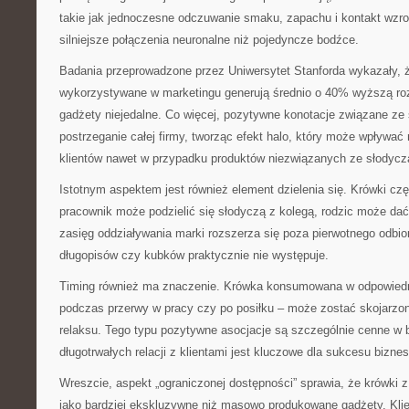
takie jak jednoczesne odczuwanie smaku, zapachu i kontakt wzr
silniejsze połączenia neuronalne niż pojedyncze bodźce.
Badania przeprowadzone przez Uniwersytet Stanforda wykazały, ż
wykorzystywane w marketingu generują średnio o 40% wyższą ro
gadżety niejedalne. Co więcej, pozytywne konotacje związane z
postrzeganie całej firmy, tworząc efekt halo, który może wpływa
klientów nawet w przypadku produktów niezwiązanych ze słodycz
Istotnym aspektem jest również element dzielenia się. Krówki cz
pracownik może podzielić się słodyczą z kolegą, rodzic może dać
zasięg oddziaływania marki rozszerza się poza pierwotnego odbi
długopisów czy kubków praktycznie nie występuje.
Timing również ma znaczenie. Krówka konsumowana w odpowied
podczas przerwy w pracy czy po posiłku – może zostać skojarzon
relaksu. Tego typu pozytywne asocjacje są szczególnie cenne w 
długotrwałych relacji z klientami jest kluczowe dla sukcesu bizne
Wreszcie, aspekt „ograniczonej dostępności” sprawia, że krówki z
jako bardziej ekskluzywne niż masowo produkowane gadżety. Klie