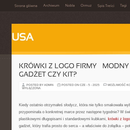
Archiwum
Nobla
Ormuz
Tagi
Strona główna
Spis Treści
USA
KRÓWKI Z LOGO FIRMY – MODNY 
GADŻET CZY KIT?
POSTED BY ADMIN
POSTED ON CZE - 5 - 2025
MOŻLIWOŚĆ K
WYŁĄCZONA
Kiedy ostatnio otrzymałeś słodycz, która nie tylko smakowała wyb
przypominała o konkretnej marce przez następne tygodnie? W św
plastikowymi długopisami i standardowymi kubkami,
krówki z logo
gadżet, który trafia prosto do serca – a właściwie do żołądka – po