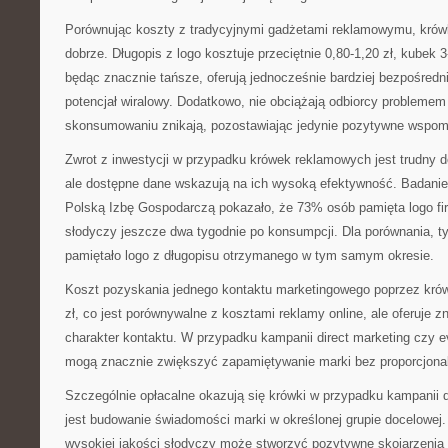
Porównując koszty z tradycyjnymi gadżetami reklamowymu, krów
dobrze. Długopis z logo kosztuje przeciętnie 0,80-1,20 zł, kubek 3-
będąc znacznie tańsze, oferują jednocześnie bardziej bezpośredn
potencjał wiralowy. Dodatkowo, nie obciążają odbiorcy probleme
skonsumowaniu znikają, pozostawiając jedynie pozytywne wspom
Zwrot z inwestycji w przypadku krówek reklamowych jest trudny d
ale dostępne dane wskazują na ich wysoką efektywność. Badani
Polską Izbę Gospodarczą pokazało, że 73% osób pamięta logo f
słodyczy jeszcze dwa tygodnie po konsumpcji. Dla porównania, 
pamiętało logo z długopisu otrzymanego w tym samym okresie.
Koszt pozyskania jednego kontaktu marketingowego poprzez krów
zł, co jest porównywalne z kosztami reklamy online, ale oferuje z
charakter kontaktu. W przypadku kampanii direct marketing czy 
mogą znacznie zwiększyć zapamiętywanie marki bez proporcjona
Szczególnie opłacalne okazują się krówki w przypadku kampanii 
jest budowanie świadomości marki w określonej grupie docelowej
wysokiej jakości słodyczy może stworzyć pozytywne skojarzenia z