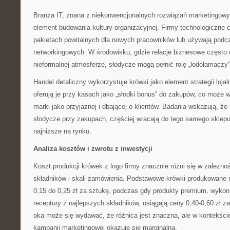
Branża IT, znana z niekonwencjonalnych rozwiązań marketingowyc
element budowania kultury organizacyjnej. Firmy technologiczne 
pakietach powitalnych dla nowych pracowników lub używają pod
networkingowych. W środowisku, gdzie relacje biznesowe często
nieformalnej atmosferze, słodycze mogą pełnić rolę „lodołamaczy”
Handel detaliczny wykorzystuje krówki jako element strategii lojal
oferują je przy kasach jako „słodki bonus” do zakupów, co może 
marki jako przyjaznej i dbającej o klientów. Badania wskazują, że 
słodycze przy zakupach, częściej wracają do tego samego sklepu,
najniższe na rynku.
Analiza kosztów i zwrotu z inwestycji
Koszt produkcji krówek z logo firmy znacznie różni się w zależno
składników i skali zamówienia. Podstawowe krówki produkowan
0,15 do 0,25 zł za sztukę, podczas gdy produkty premium, wykon
receptury z najlepszych składników, osiągają ceny 0,40-0,60 zł z
oka może się wydawać, że różnica jest znaczna, ale w kontekści
kampanii marketingowej okazuje się marginalna.