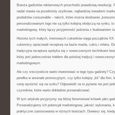
Branża gadżetów reklamowych przechodzi prawdziwą rewolucję. 
nadal stawia na przedmioty użytkowe, najbardziej świadomi mark
produktów consumable – takich, które można dosłownie „konsumo
personalizowanym logo nie są tylko kolejną słodyczą na rynku; to
marketingowy, który łączy przyjemność jedzenia z budowaniem ś
Historia tych małych, kremowych cukierków sięga początków XX w
cukiernicy opracowali recepturę na bazie masła, cukru i mleka. Dzis
tradycyjna receptura spotyka się z nowoczesnymi technikami bran
który jest jednocześnie hołdem dla polskiej tradycji i nowoczesn
marketingowym.
Ale czy rzeczywiście warto inwestować w tego typu gadżety? Czy
perełka w arsenale promocyjnym, czy tylko kolejny „kit” dla firm, 
cenę wyróżnić się na rynku? Odpowiedź na to pytanie nie jest jed
czynników, które warto dokładnie przeanalizować.
W tym artykule przyjrzymy się bliżej fenomenowi krówek jako ga
Przeanalizujemy ich potencjał marketingowy, jakość wykonania, k
praktyczne zastosowania w różnych branżach. Dowiesz się, kiedy