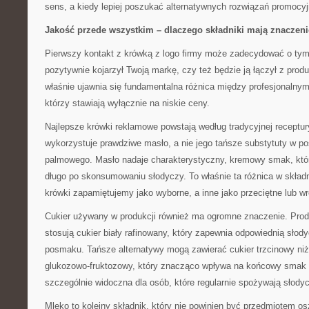
sens, a kiedy lepiej poszukać alternatywnych rozwiązań promocy
Jakość przede wszystkim – dlaczego składniki mają znaczeni
Pierwszy kontakt z krówką z logo firmy może zadecydować o tym,
pozytywnie kojarzył Twoją markę, czy też będzie ją łączył z produ
właśnie ujawnia się fundamentalna różnica między profesjonalnym
którzy stawiają wyłącznie na niskie ceny.
Najlepsze krówki reklamowe powstają według tradycyjnej receptur
wykorzystuje prawdziwe masło, a nie jego tańsze substytuty w po
palmowego. Masło nadaje charakterystyczny, kremowy smak, któr
długo po skonsumowaniu słodyczy. To właśnie ta różnica w składn
krówki zapamiętujemy jako wyborne, a inne jako przeciętne lub 
Cukier używany w produkcji również ma ogromne znaczenie. Prod
stosują cukier biały rafinowany, który zapewnia odpowiednią sło
posmaku. Tańsze alternatywy mogą zawierać cukier trzcinowy niżs
glukozowo-fruktozowy, który znacząco wpływa na końcowy smak p
szczególnie widoczna dla osób, które regularnie spożywają słodyc
Mleko to kolejny składnik, który nie powinien być przedmiotem os