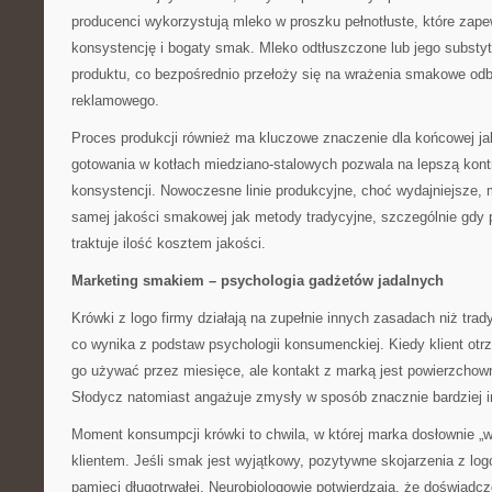
producenci wykorzystują mleko w proszku pełnotłuste, które zap
konsystencję i bogaty smak. Mleko odtłuszczone lub jego substy
produktu, co bezpośrednio przełoży się na wrażenia smakowe od
reklamowego.
Proces produkcji również ma kluczowe znaczenie dla końcowej ja
gotowania w kotłach miedziano-stalowych pozwala na lepszą kontr
konsystencji. Nowoczesne linie produkcyjne, choć wydajniejsze, 
samej jakości smakowej jak metody tradycyjne, szczególnie gdy 
traktuje ilość kosztem jakości.
Marketing smakiem – psychologia gadżetów jadalnych
Krówki z logo firmy działają na zupełnie innych zasadach niż tra
co wynika z podstaw psychologii konsumenckiej. Kiedy klient otr
go używać przez miesięce, ale kontakt z marką jest powierzchow
Słodycz natomiast angażuje zmysły w sposób znacznie bardziej 
Moment konsumpcji krówki to chwila, w której marka dosłownie „w
klientem. Jeśli smak jest wyjątkowy, pozytywne skojarzenia z log
pamięci długotrwałej. Neurobiologowie potwierdzają, że doświadc