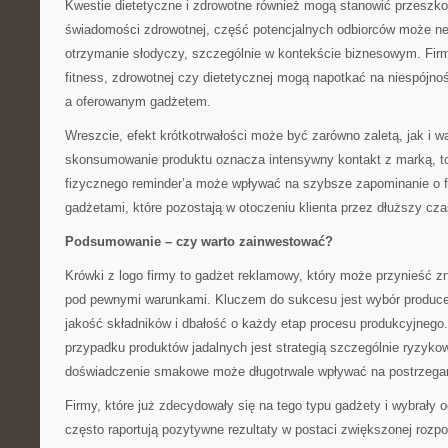
Kwestie dietetyczne i zdrowotne również mogą stanowić przeszk
świadomości zdrowotnej, część potencjalnych odbiorców może n
otrzymanie słodyczy, szczególnie w kontekście biznesowym. Firm
fitness, zdrowotnej czy dietetycznej mogą napotkać na niespójn
a oferowanym gadżetem.
Wreszcie, efekt krótkotrwałości może być zarówno zaletą, jak i w
skonsumowanie produktu oznacza intensywny kontakt z marką, to
fizycznego reminder’a może wpływać na szybsze zapominanie o f
gadżetami, które pozostają w otoczeniu klienta przez dłuższy cza
Podsumowanie – czy warto zainwestować?
Krówki z logo firmy to gadżet reklamowy, który może przynieść zna
pod pewnymi warunkami. Kluczem do sukcesu jest wybór produce
jakość składników i dbałość o każdy etap procesu produkcyjnego
przypadku produktów jadalnych jest strategią szczególnie ryzyk
doświadczenie smakowe może długotrwale wpływać na postrzegan
Firmy, które już zdecydowały się na tego typu gadżety i wybrały
często raportują pozytywne rezultaty w postaci zwiększonej rozp