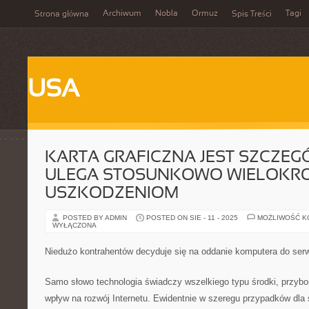
Archiwum
Nobla
Ormuz
Tagi
Strona główna
Spis Treści
USA
KARTA GRAFICZNA JEST SZCZEG
ULEGA STOSUNKOWO WIELOKRO
USZKODZENIOM
POSTED BY ADMIN
POSTED ON SIE - 11 - 2025
MOŻLIWOŚĆ 
WYŁĄCZONA
Niedużo kontrahentów decyduje się na oddanie komputera do ser
Samo słowo technologia świadczy wszelkiego typu środki, przybor
wpływ na rozwój Internetu. Ewidentnie w szeregu przypadków dla