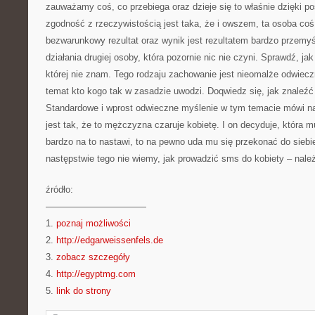
zauważamy coś, co przebiega oraz dzieje się to właśnie dzięki p
zgodność z rzeczywistością jest taka, że i owszem, ta osoba coś 
bezwarunkowy rezultat oraz wynik jest rezultatem bardzo przemyś
działania drugiej osoby, która pozornie nic nie czyni. Sprawdź, j
której nie znam. Tego rodzaju zachowanie jest nieomalże odwie
temat kto kogo tak w zasadzie uwodzi. Doqwiedz się, jak znaleźć
Standardowe i wprost odwieczne myślenie w tym temacie mówi na
jest tak, że to mężczyzna czaruje kobietę. I on decyduje, która m
bardzo na to nastawi, to na pewno uda mu się przekonać do siebie
następstwie tego nie wiemy, jak prowadzić sms do kobiety – należ
źródło:
———————————
1.
poznaj możliwości
2.
http://edgarweissenfels.de
3.
zobacz szczegóły
4.
http://egyptmg.com
5.
link do strony