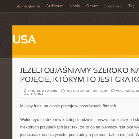
Archiwum
Nobla
Ormuz
Tagi
Strona główna
Spis Treści
USA
JEŻELI OBJAŚNIAMY SZEROKO 
POJĘCIE, KTÓRYM TO JEST GRA
POSTED BY ADMIN
POSTED ON LIP - 29 - 2025
MOŻLIWOŚĆ 
WYŁĄCZONA
Miliony ludzi na globie pracuje w przeróżnych firmach
Wolno być mistrzem w każdej dziedzinie – wszystko zależy od sk
niektórych przypadkach jest tak, że to co na pierwszy rzut oka wy
jednoznaczne i oczywiste, pod żadnym pozorem takim nie jest. W