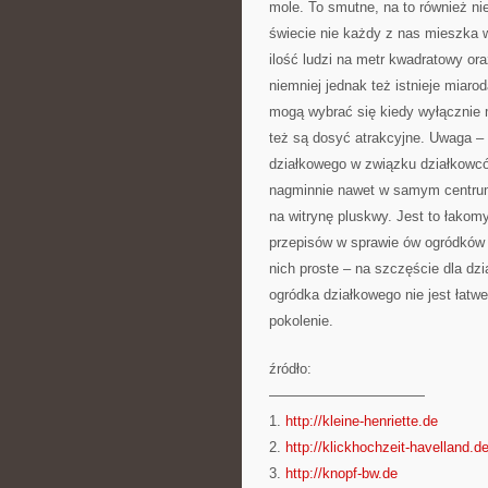
mole. To smutne, na to również n
świecie nie każdy z nas mieszka 
ilość ludzi na metr kwadratowy ora
niemniej jednak też istnieje miaro
mogą wybrać się kiedy wyłącznie 
też są dosyć atrakcyjne. Uwaga – 
działkowego w związku działkowcó
nagminnie nawet w samym centrum
na witrynę pluskwy. Jest to łakom
przepisów w sprawie ów ogródków o
nich proste – na szczęście dla dz
ogródka działkowego nie jest łatw
pokolenie.
źródło:
———————————
1.
http://kleine-henriette.de
2.
http://klickhochzeit-havelland.d
3.
http://knopf-bw.de