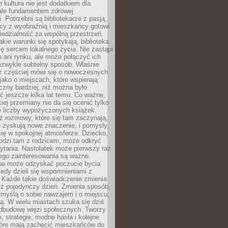
e kultura nie jest dodatkiem dla
ale fundamentem zdrowej
. Potrzebni są bibliotekarze z pasją,
y z wyobraźnią i mieszkańcy gotowi
edzialność za wspólną przestrzeń.
akie warunki się spotykają, biblioteka
ę sercem lokalnego życia. Nie zastąpi
 ani rynku, ale może połączyć ich
ezwykle subtelny sposób. Właśnie
az częściej mówi się o nowoczesnych
 jako o miejscach, które wspierają
czny bardziej, niż można było
 jeszcze kilka lat temu. Co ważne,
iej przemiany nie da się ocenić tylko
e liczby wypożyczonych książek.
eż rozmowy, które się tam zaczynają,
re zyskują nowe znaczenie, i pomysły,
się w spokojnej atmosferze. Dziecko,
hodzi tam z rodzicem, może odkryć
ytania. Nastolatek może pierwszy raz
ego zainteresowania są ważne.
ba może odzyskać poczucie bycia
iedy dzieli się wspomnieniami z
. Każde takie doświadczenie zmienia
iż pojedynczy dzień. Zmienia sposób,
e myślą o sobie nawzajem i o miejscu,
ą. W wielu miastach szuka się dziś
odbudowę więzi społecznych. Tworzy
, strategie, modne hasła i kolejne
tóre mają zachęcić mieszkańców do