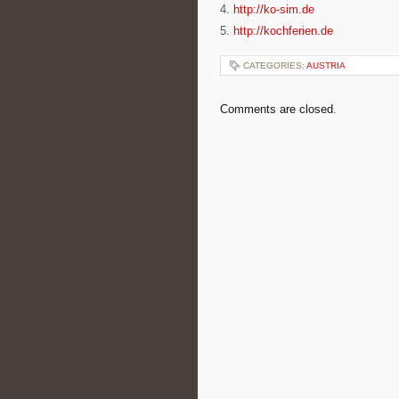
4.
http://ko-sim.de
5.
http://kochferien.de
CATEGORIES:
AUSTRIA
Comments are closed.