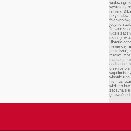
większego 
wystarczy pr
istnieją. Bib
przykładów t
fajerwerków,
jedynie zauf
że wiedza or
ludzie zaczn
szansę, wte
Historia odn
niewielkiej 
przestrzeń, 
metraż. Moż
inspiracji, 
codziennej o
przeniosło s
wspólnoty z
właśnie tuta
nie musi ozn
wielkich inw
zaczyna się 
gotowości do