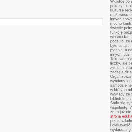
Wkrótce poja
pokazy lokal
kulturze reg
możliwość u
innych spoko
mocno kontr
świecie pełn
funkcję bezp
właśnie tam 
poczuło, że 
było usiąść
pytanie, a n
innych ludzi
Taka wartość
liczby, ale 
życiu miasta
zaczęła dzia
Organizowan
wymiany ksi
samodzielneg
w których m
wywiady ze 
biblioteki p
Stało się sy
wspólnotę. 
że to już ni
strona eduk
przez szkoln
i ciekawość 
wydarza się 