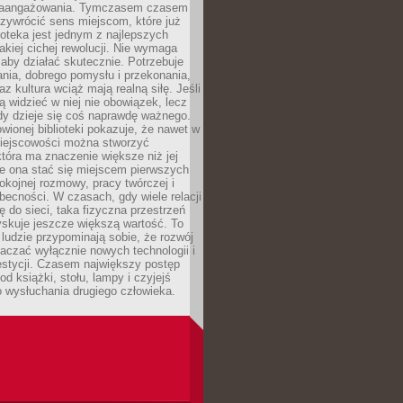
zaangażowania. Tymczasem czasem
zywrócić sens miejscom, które już
lioteka jest jednym z najlepszych
akiej cichej rewolucji. Nie wymaga
 aby działać skutecznie. Potrzebuje
ania, dobrego pomysłu i przekonania,
az kultura wciąż mają realną siłę. Jeśli
ą widzieć w niej nie obowiązek, lecz
dy dzieje się coś naprawdę ważnego.
owionej biblioteki pokazuje, że nawet w
miejscowości można stworzyć
która ma znaczenie większe niż jej
e ona stać się miejscem pierwszych
spokojnej rozmowy, pracy twórczej i
becności. W czasach, gdy wiele relacji
ię do sieci, taka fizyczna przestrzeń
yskuje jeszcze większą wartość. To
j ludzie przypominają sobie, że rozwój
aczać wyłącznie nowych technologii i
estycji. Czasem największy postęp
od książki, stołu, lampy i czyjejś
 wysłuchania drugiego człowieka.