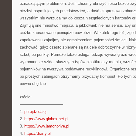
oznaczającym problemem. Jeśli chcemy obniżyć ilości bezcelowy
niezbyt asymilujących przedsięwzięć, a dość ekspresowo zobacz
wszystkim nie wyrzucajmy do kosza niezgniecionych kartonów ora
Zajmują one mnóstwo miejsca, a jakkolwiek nie ma sensu, aby ś
ciężko zapracowane pieniądze powietrze. Wskutek tego też, zgodn
zapakowaniu zajmijmy się ograniczeniem pojemności śmieci. Nak
zachować, gdyż często zbierane są na cele dobroczynne w różny
szkół, po punkty. Pomoże także usługa rodzaju wywóz gruzu wroc
wykonane ze szkła, słusznych typów plastiku czy metalu, wrzuć
pojemników na tworzywa poddawane recyklingowi. Organiczne res
po prostych zabiegach otrzymamy przydatny kompost. Po tych p
pewno ubędzie.
źródło:
———————————
1.
przejdź dalej
2.
https://www.globex.net.pl
3.
https://www.jamonprive.pl
4.
https://drarry.pl