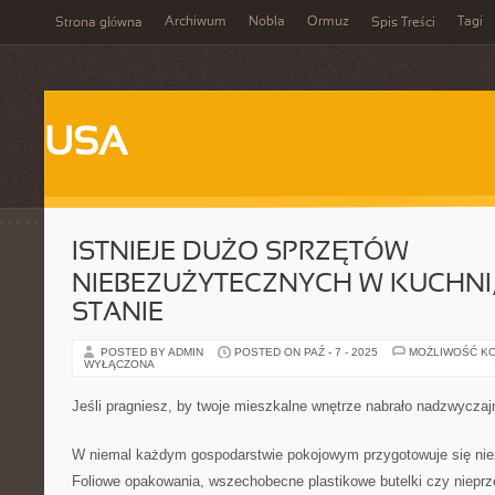
Archiwum
Nobla
Ormuz
Tagi
Strona główna
Spis Treści
USA
ISTNIEJE DUŻO SPRZĘTÓW
NIEBEZUŻYTECZNYCH W KUCHNI, 
STANIE
POSTED BY ADMIN
POSTED ON PAŹ - 7 - 2025
MOŻLIWOŚĆ K
WYŁĄCZONA
Jeśli pragniesz, by twoje mieszkalne wnętrze nabrało nadzwycza
W niemal każdym gospodarstwie pokojowym przygotowuje się niez
Foliowe opakowania, wszechobecne plastikowe butelki czy nieprze